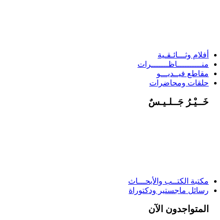
أفلام وثـــائـقـية
منــــــــــاظـــــــرات
مقاطع فيــديـــو
حلقات ومحاضرات
خَــيْـرُ جَــلـيـسٌ
مكتبة الكتــب والأبحـــاث
رسائل ماجستير ودكتوراة
المتواجدون الآن