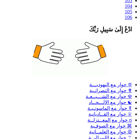
103
104
105
106
ادْعُ إِلَىٰ سَبِيلِ رَبِّكَ
✡ حوار مع اليهوديـــة
✟ حوار مع النصرانـية
☫ حوار مع الشـــيــعـة
☯ حوار مع الإلـــحــاد
☤ حوار مع الماسونـيـة
♕ حوار مع القــاديانية
ʊ حوار مع المعــتزلــة
⌘ حوار مع الصوفـية
☮ حوار مع العلمــانية
⚚ حوار مع الليبراليــة