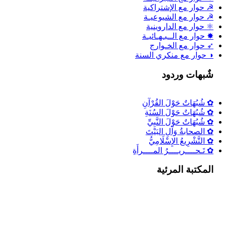
☭ حوار مع الإشتراكية
☭ حوار مع الشيوعيـة
⚛ حوار مع الداروينية
✸ حوار مع الــبـهـائيـة
➶ حوار مع الخـوارج
◑ حوار مع منكري السنة
شٌبهات وردود
✿ شُبُهَاتٌ حَوْلَ القُرْآنِ
✿ شُبُهَاتٌ حَوْلَ السُنَةِ
✿ شُبُهَاتٌ حَوْلَ النَّبِيِّ
✿ الصحابةُ وَآلِ البَيْتَ
✿ التَّشْرِيعُ الإِسْلَامِيُّ
✿ تَـحــــريــــرُ المــــرأَةِ
المكتبة المرئية