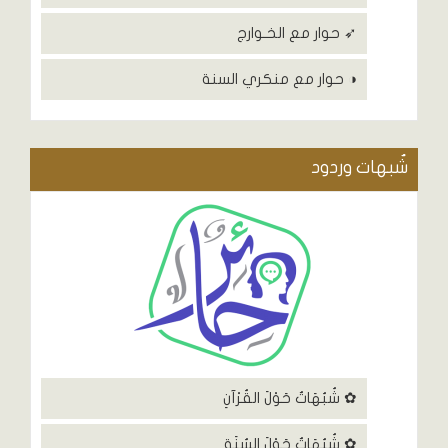
➶ حوار مع الخـوارج
◑ حوار مع منكري السنة
شٌبهات وردود
✿ شُبُهَاتٌ حَوْلَ القُرْآنِ
✿ شُبُهَاتٌ حَوْلَ السُنَةِ