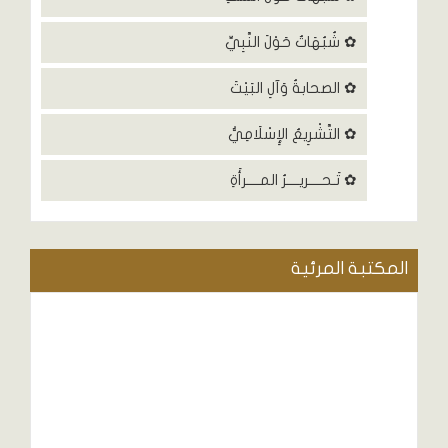
✿ شُبُهَاتٌ حَوْلَ النَّبِيِّ
✿ الصحابةُ وَآلِ البَيْتَ
✿ التَّشْرِيعُ الإِسْلَامِيُّ
✿ تَـحــــريــــرُ المــــرأَةِ
المكتبة المرئية