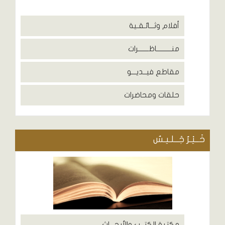
أفلام وثـــائـقـية
منــــــــــاظـــــــرات
مقاطع فيــديـــو
حلقات ومحاضرات
خَــيْـرُ جَــلـيـسٌ
مكتبة الكتــب والأبحـــاث