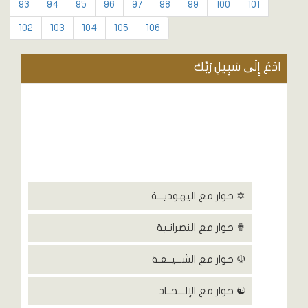
93
94
95
96
97
98
99
100
101
102
103
104
105
106
ادْعُ إِلَىٰ سَبِيلِ رَبِّكَ
✡ حوار مع اليهوديـــة
✟ حوار مع النصرانـية
☫ حوار مع الشـــيــعـة
☯ حوار مع الإلـــحــاد