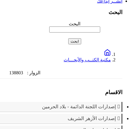
انشــر إبداعك
البحث
البحث
مكتبة الكتــب والأبحـــاث
الزوار :
138803
الاقسام
إصدارات اللجنة الدائمة - بلاد الحرمين
إصدارات الأزهر الشريف