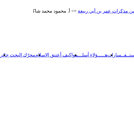
ت عمر بن أبي ربيعة
=> أ. محمود محمد شاكر
المتنبي
=> أ. محمود 
ستــفــسارات
هـــــؤلاء أسلـــموا
كيف أعتنق الإسلام
محرّك البحث حائر
【