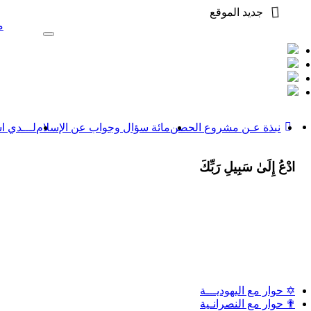
جديد الموقع
من مذكرا
Toggle
navigation
نبذة عـن مشروع الحصن
مائة سؤال وجواب عن الإسلام
لـــدي ا
ادْعُ إِلَىٰ سَبِيلِ رَبِّكَ
✡ حوار مع اليهوديـــة
✟ حوار مع النصرانـية