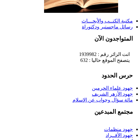
مكتبة الكتــب والأبحـــاث
رسائل ماجستير ودكتوراة
المتواجدون الآن
انت الزائر رقم : 1939982
يتصفح الموقع حاليا : 632
حرس الحدود
جهود علماء الحرمين
جهود الأزهر الشريف
مائة سؤال وجواب عن الإسلام
مجتمع المبدعين
جهود منظمات
جهود الأفــراد