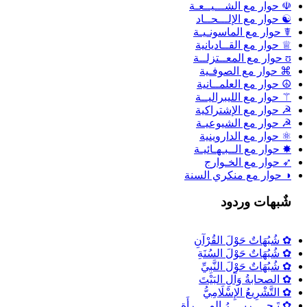
☫ حوار مع الشـــيــعـة
☯ حوار مع الإلـــحــاد
☤ حوار مع الماسونـيـة
♕ حوار مع القــاديانية
ʊ حوار مع المعــتزلــة
⌘ حوار مع الصوفـية
☮ حوار مع العلمــانية
⚚ حوار مع الليبراليــة
☭ حوار مع الإشتراكية
☭ حوار مع الشيوعيـة
⚛ حوار مع الداروينية
✸ حوار مع الــبـهـائيـة
➶ حوار مع الخـوارج
◑ حوار مع منكري السنة
شٌبهات وردود
✿ شُبُهَاتٌ حَوْلَ القُرْآنِ
✿ شُبُهَاتٌ حَوْلَ السُنَةِ
✿ شُبُهَاتٌ حَوْلَ النَّبِيِّ
✿ الصحابةُ وَآلِ البَيْتَ
✿ التَّشْرِيعُ الإِسْلَامِيُّ
✿ تَـحــــريــــرُ المــــرأَةِ