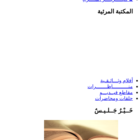
المكتبة المرئية
أفلام وثـــائـقـية
منــــــــــاظـــــــرات
مقاطع فيــديـــو
حلقات ومحاضرات
خَــيْـرُ جَــلـيـسٌ