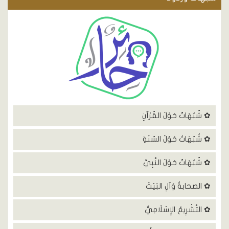
✿ شُبُهَاتٌ حَوْلَ القُرْآنِ
✿ شُبُهَاتٌ حَوْلَ السُنَةِ
✿ شُبُهَاتٌ حَوْلَ النَّبِيِّ
✿ الصحابةُ وَآلِ البَيْتَ
✿ التَّشْرِيعُ الإِسْلَامِيُّ