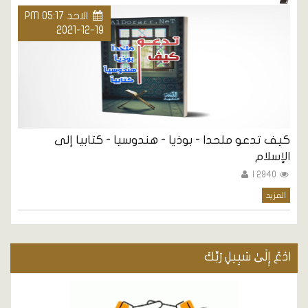
الاحد PM 05:17
2021-12-19
كيف تدعو ملحدا - بوذيا - هندوسيا - كتابيا إلى
الإسلام
2940 |
المزيد
ادْعُ إِلَىٰ سَبِيلِ رَبِّكَ