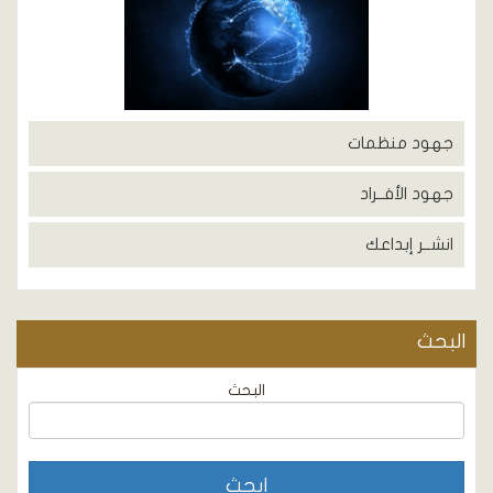
جهود منظمات
جهود الأفــراد
انشــر إبداعك
البحث
البحث