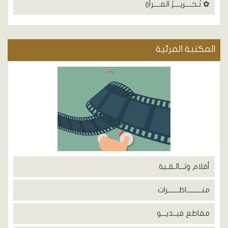
✿ تَـحــــريــــرُ المــــرأَةِ
المكتبة المرئية
أفلام وثـــائـقـية
منــــــــــاظـــــــرات
مقاطع فيــديـــو