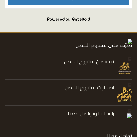
Powered by: GateGold
تعرّف على مشروع الحصن
نبذة عـن مشروع الحصن
اصـدارات مشروع الحصن
راســلــنا وتواصـل معنا
تواصل معنا