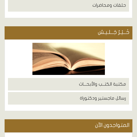
حلقات ومحاضرات
خَــيْـرُ جَــلـيـسٌ
مكتبة الكتــب والأبحـــاث
رسائل ماجستير ودكتوراة
المتواجدون الآن