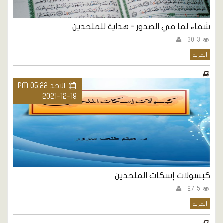
شفاء لما في الصدور - هداية للملحدين
3013 |
المزيد
الاحد PM 05:22
2021-12-19
كبسولات إسكات الملحدين
2715 |
المزيد