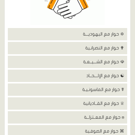
✡ حوار مع اليهوديـــة
✟ حوار مع النصرانـية
☫ حوار مع الشـــيــعـة
☯ حوار مع الإلـــحــاد
☤ حوار مع الماسونـيـة
♕ حوار مع القــاديانية
ʊ حوار مع المعــتزلــة
⌘ حوار مع الصوفـية