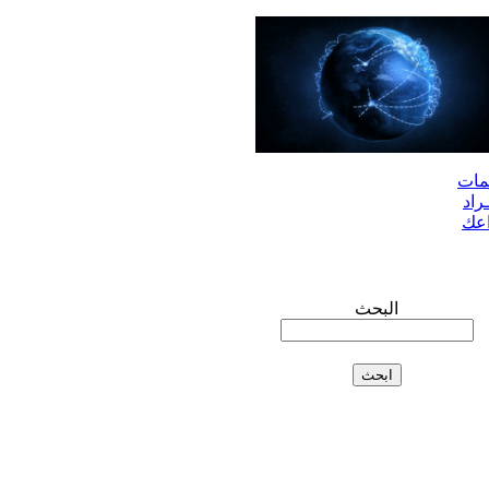
مات
راد
اعك
البحث