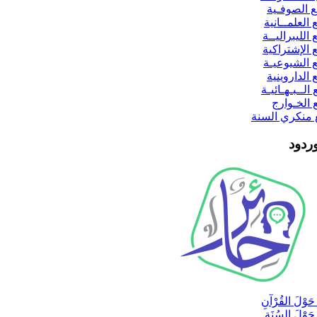
 الصوفـية
العلمــانية
الليبراليــة
 الإشتراكية
 الشيوعيـة
الداروينية
لــبـهـائيـة
 الخـوارج
 منكري السنة
ردود
َوْلَ القُرْآنِ
َوْلَ السُنَةِ