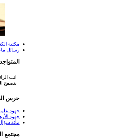
مكتبة الكت
رسائل ماج
المتواجد
انت الزائر ر
يتصفح المو
حرس الح
جهود علما
جهود الأز
مائة سؤال
مجتمع ال