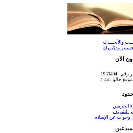
ــب والأبحـــاث
ستير ودكتوراة
ون الآن
قم : 1939404
قع حاليا : 2144
دود
ء الحرمين
هر الشريف
 وجواب عن الإسلام
مبدعين