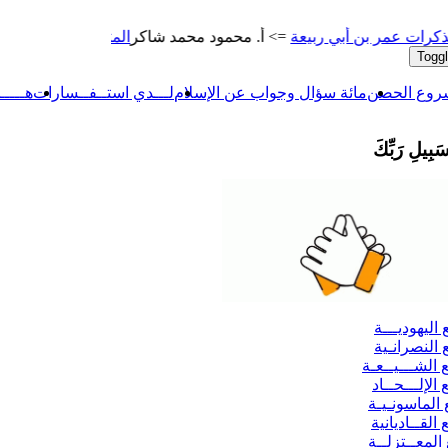
ر بن أبي ربيعة
=> أ. محمود محمد شاكر
المتنبي
=> أ. محمود محمد ش
Toggl
شروع الحصن
مائة سؤال وجواب عن الإسلام
لـــدي استــفــسارات
هـــــ
سَبِيلِ رَبِّكَ
اليهوديـــة
النصرانـية
الشـــيــعـة
الإلـــحــاد
الماسونـيـة
القــاديانية