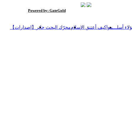
اكر
معجم محمود محمد شاكر
Powered by: GateGold
=> أ. محمود محمد شاكر
رسالة في الطري
ؤلاء أسلـــموا
كيف أعتنق الإسلام
محرّك البحث حائر
【إصدارات】