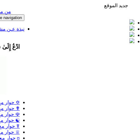
جديد الموقع
من مذكرات عم
e navigation
نبذة عـن م
ادْعُ إِلَىٰ 
✡ حوار مع 
✟ حوار مع 
☫ حوار مع 
☯ حوار مع 
☤ حوار مع 
♕ حوار مع 
ʊ حوار مع المعــتزلــة