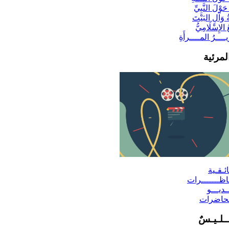
وْلَ النَّبِيِّ
َآلِ البَيْتَ
الإِسْلَامِيُّ
ـــرُ المــــرأَةِ
لمرئية
ائـقـية
ـاظـــــــرات
ديـــو
حاضرات
َــلـيـسٌ