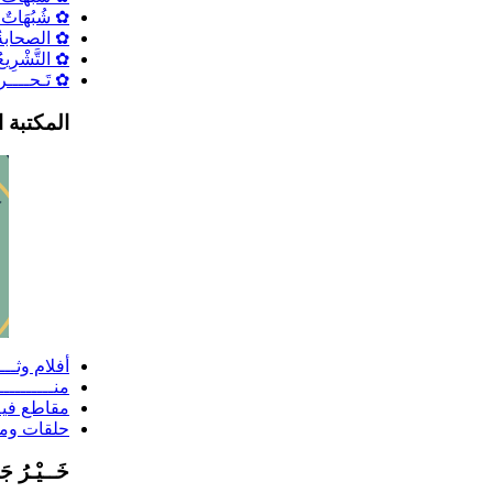
✿ شُبُهَاتٌ حَ
✿ الصحابةُ و
✿ التَّشْرِيعُ 
✿ تَـحــــريـ
المكتبة ا
أفلام وثـــ
منـــــــــ
مقاطع فيــ
حلقات وم
خَــيْـرُ ج