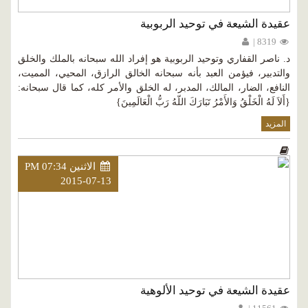
عقيدة الشيعة في توحيد الربوبية
8319 |
د. ناصر القفاري وتوحيد الربوبية هو إفراد الله سبحانه بالملك والخلق
والتدبير، فيؤمن العبد بأنه سبحانه الخالق الرازق، المحيي، المميت،
النافع، الضار، المالك، المدبر، له الخلق والأمر كله، كما قال سبحانه:
{أَلاَ لَهُ الْخَلْقُ وَالأَمْرُ تَبَارَكَ اللّهُ رَبُّ الْعَالَمِينَ}
المزيد
الاثنين PM 07:34
2015-07-13
عقيدة الشيعة في توحيد الألوهية