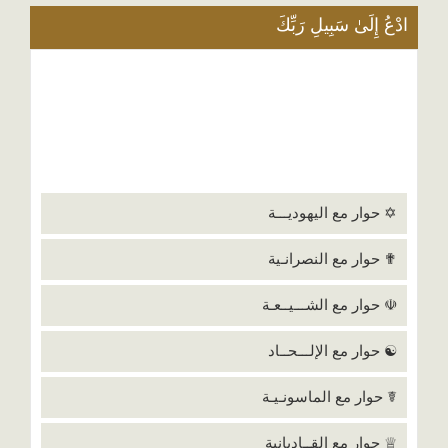
ادْعُ إِلَىٰ سَبِيلِ رَبِّكَ
✡ حوار مع اليهوديـــة
✟ حوار مع النصرانـية
☫ حوار مع الشـــيــعـة
☯ حوار مع الإلـــحــاد
☤ حوار مع الماسونـيـة
♕ حوار مع القــاديانية