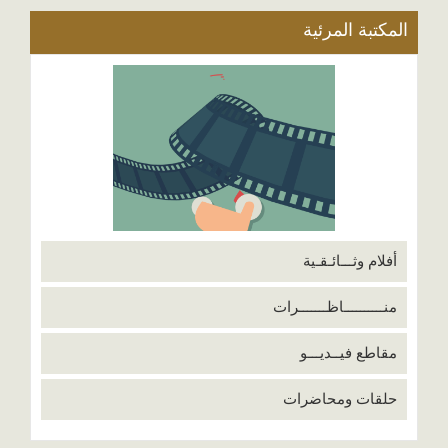
المكتبة المرئية
أفلام وثـــائـقـية
منــــــــــاظـــــــرات
مقاطع فيــديـــو
حلقات ومحاضرات