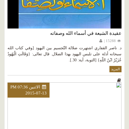
عقيدة الشيعة في أسماء الله وصفاته
15288 |
د. ناصر القفاري اشتهرت ضلالة التّجسيم بين اليهود [وفي كتاب الله
سبحانه أدلة على تلبس اليهود بهذا الضلال. قال تعالى: {وَقَالَتِ الْيَهُودُ
عُزَيْرٌ ابْنُ اللّهِ} [التوبة، آية: 30.].
المزيد
الاثنين PM 07:36
2015-07-13