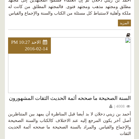
أحمد بن زيني دحلان ثم إن العلماء قسموا المجتهدين إلى مجتهد
مطلق ومجتهد مذهب ومجتهد فتوى. فالمجتهد المطلق من كانت له
ملكة وأهلية لاستنباط كل مسئلة من الكتاب والسنة والإجماع والقياس
المزيد
الاحد PM 10:27
2016-02-14
السنة الصحيحة ما صححه أئمة الحديث الثقات المشهورون
4008 |
أحمد بن زيني دحلان لا بد أيضا قبل المناظرة أن يمهد بين المتناظرين
أصل آخر يكون المرجع إليه عند الاختلاف كالكتاب والسنة الصحيحة
والإجماع والقياس. والمراد بالسنة الصحيحة ما صححه أئمة الحديث
الثقات