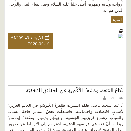
أزواجه وبناته وصهره، أعني عليا عليه السلام وقيل نساء النبي والرجال
الذين هم آله .
المزيد
الاربعاء AM 09:49
2020-06-10
نكاحُ المُتعة، وكشْفُ الأَغْطِيةِ عن الحقائقِ المَخفيَة.
5480 |
أ. عبد المجيد فاضل فلقد انتشرت ظاهرةُ العُنوسَةِ في العالم العربي؛
لأسبابٍ اقتصادية واجتماعية، فاستغلّت بعضُ المنابرِ حاجةَ الشبابِ
والفتياتِ لإشباع غريزتهم الجنسية، وجهلَهُم بدينهم، وضُعفَ إيمانهم؛
وبدا لها أنّ هذه هي فرصتهم الذهبية، لدعوتهم إلى الارتباط عن طريق
زواج المتعة؛ لإطفاء رغبتهم الجنسية، ومِنْ ثَمَّ جرّهم إلى الدخول في