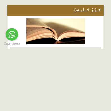
خَــيْـرُ جَــلـيـسٌ
مكتبة الكتــب والأبحـــاث
رسائل ماجستير ودكتوراة
المتواجدون الآن
انت الزائر رقم : 1939977
يتصفح الموقع حاليا : 983