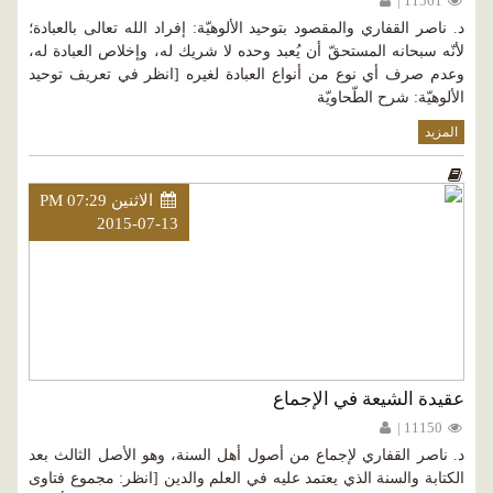
11561 |
د. ناصر القفاري والمقصود بتوحيد الألوهيّة: إفراد الله تعالى بالعبادة؛
لأنّه سبحانه المستحقّ أن يُعبد وحده لا شريك له، وإخلاص العبادة له،
وعدم صرف أي نوع من أنواع العبادة لغيره [انظر في تعريف توحيد
الألوهيّة: شرح الطّحاويّة
المزيد
الاثنين PM 07:29
2015-07-13
عقيدة الشيعة في الإجماع
11150 |
د. ناصر القفاري لإجماع من أصول أهل السنة، وهو الأصل الثالث بعد
الكتابة والسنة الذي يعتمد عليه في العلم والدين [انظر: مجموع فتاوى