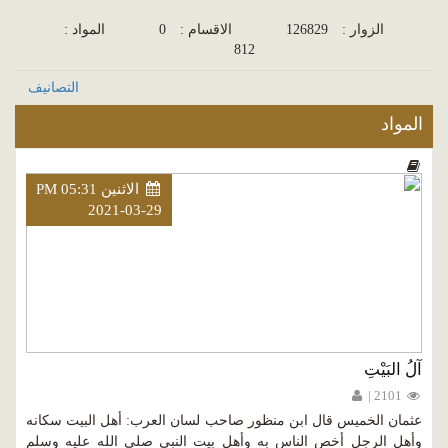
الزوار :
126829
الاقسام :
0
المواد :
812
التصانيف
المواد
الاثنين PM 05:31
2021-03-29
آلُ البَيْتِ
2101 |
عثمان الخميس قال ابن منظور صاحب لسان العرب: أهل البيت سكانه
وأهل الرجل أخص الناس به وأهل بيت النبي صلى الله عليه وسلم