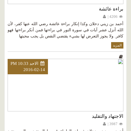
براءة عائشة
4206 |
أحمد بن زيني دحلان وكذا إنكار براءة عائشة رضي الله عنها كفر، لأن
الله أنزل عشر آيات في سورة النور في براءتها فمن أنكر براءتها فهو
كافر. ولا يجوز التعرض لها بشيء يقتضي النقص بل يجب محبتها
المزيد
الاحد PM 10:33
2016-02-14
الاجتهاد والتقليد
3987 |