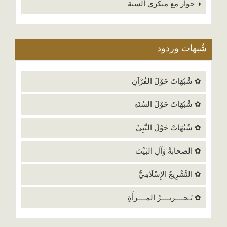
◑ حوار مع منكري السنة
شٌبهات وردود
✿ شُبُهَاتٌ حَوْلَ القُرْآنِ
✿ شُبُهَاتٌ حَوْلَ السُنَةِ
✿ شُبُهَاتٌ حَوْلَ النَّبِيِّ
✿ الصحابةُ وَآلِ البَيْتَ
✿ التَّشْرِيعُ الإِسْلَامِيُّ
✿ تَـحــــريــــرُ المــــرأَةِ