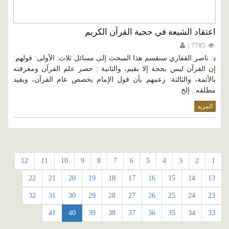
اعتقاد الشيعة في حجية القرآن الكريم
7785 |
د. ناصر القفاري سنقسم هذا المبحث إلى مسائل ثلاث: الأولى: قولهم:
إن القرآن ليس بحجة إلا بقيم، والثانية : حصر علم القرآن ومعرفته
بالأئمة، والثالثة: زعمهم بأن قول الإمام يخصص عام القرآن، ويقيد
مطلقه.. إلخ.
المزيد
12
11
10
9
8
7
6
5
4
3
2
1
22
21
20
19
18
17
16
15
14
13
32
31
30
29
28
27
26
25
24
23
41
40
39
38
37
36
35
34
33