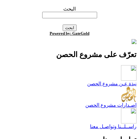
البحث
Powered by: GateGold
عرّف على مشروع الحصن
بذة عـن مشروع الحصن
صـدارات مشروع الحصن
اســلــنا وتواصـل معنا