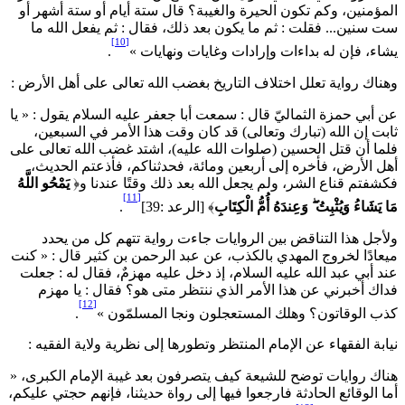
لمؤمنين، وكم تكون الحيرة والغيبة؟ قال ستة أيام أو ستة أشهر أو
ت سنين... فقلت : ثم ما يكون بعد ذلك، فقال : ثم يفعل الله ما
[10]
شاء، فإن له بداءات وإرادات وغايات ونهايات »
.
هناك رواية تعلل اختلاف التاريخ بغضب الله تعالى على أهل الأرض :
ن أبي حمزة الثماليّ قال : سمعت أبا جعفر عليه السلام يقول : « يا
ابت إن الله (تبارك وتعالى) قد كان وقت هذا الأمر في السبعين،
لما أن قتل الحسين (صلوات الله عليه)، اشتد غضب الله تعالى على
هل الأرض، فأخره إلى أربعين ومائة، فحدثناكم، فأذعتم الحديث،
كشفتم قناع الشر، ولم يجعل الله بعد ذلك وقتًا عندنا و﴿
يَمْحُو اللَّهُ
[11]
ا يَشَاءُ وَيُثْبِتُ ۖ وَعِندَهُ أُمُّ الْكِتَابِ
﴾ [الرعد :39]
.
لأجل هذا التناقض بين الروايات جاءت رواية تتهم كل من يحدد
يعادًا لخروج المهدي بالكذب، عن عبد الرحمن بن كثير قال : « كنت
ند أبي عبد الله عليه السلام، إذ دخل عليه مهزمٌ، فقال له : جعلت
داك أخبرني عن هذا الأمر الذي ننتظر متى هو؟ فقال : يا مهزم
[12]
ذب الوقاتون؟ وهلك المستعجلون ونجا المسلمّون »
.
يابة الفقهاء عن الإمام المنتظر وتطورها إلى نظرية ولاية الفقيه :
ناك روايات توضح للشيعة كيف يتصرفون بعد غيبة الإمام الكبرى، «
ما الوقائع الحادثة فارجعوا فيها إلى رواة حديثنا، فإنهم حجتي عليكم،