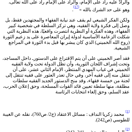
الرادّ عليه راد على الإمام، والراد على الإمام راد على الله تعالى،
[17]
هو على حد الشرك بالله »
.
لكن الفكر الشيعي لم يقف عند نيابة الفقهاء والمجتهدين فقط، بل
صل إلى فكرة ولاية الفقيه، وهي تركز السلطة في شخصية كبير
لفقهاء، وهذه الفكرة أو النظرية انتصرت واقعيًا، هذه النظرية التي
كلت الزعامة الأساسية لدولة إيران المعاصرة على يد زعيم الثورة
روح الله الخميني) الذي كان يبشر بها قبل بدء الثورة في المراجع
لشيعية.
قد أصر الخميني على أن يتم الاقتراع على الدستورـ داخل المساجد،
تحت إشراف اللجان الثورية، وأن تظل الدولة تحت ولاية الفقيه
لخميني في غياب المهدي المنتظر، الإمام الثاني عشر، على أن
نتقل منه إلى فقيه آخر، وفي حال تعذر العثور على فقيه تنتقل إلى
جنة من خمسة فقهاء، وقد منح الدستور الجديد الفقيه سلطات
طلقة، منها سلطة تعيين قائد القوات المسلحة، وحق إعلان الحرب،
قد السلم، وحق إلغاء انتخابات الرئاسة
محمد زكريا النداف : مسائل الاعتقاد (ج2/ ص760)، نقله عن الغيبة
لطوسي (ص242).