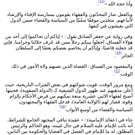
[13]
أنا حجة الله »
.
بالفعل صار المحدّثون والفقهاء يقومون بممارسة الإفتاء والإرشاد
أتباعهم، متخذين موقفًا سلبيّا من السياسة والقضاء ضمن الدول
لتي يعيشون في كنفها.
في رواية عن جعفر الصادق تقول : « إياكم أن تحاكموا إلى أحد من
ؤلاء الفساق، اجعلوا بينكم رجلاً ممن قد عَرف حلالنا وحرامنا، فإني
د جعلته قاضيًا، وإياكم أن يخاصم بعضكم بعضًا إلى السلطان
[14]
لجائر
.
المقصود من الفساق : القضاة الذين نصبهم ولاة الأمور في ذلك
[15]
لوقت
.
مع مرور الوقت، قويت شوكتهم في بعض الفترات التاريخية، حيث
علن مذهبهم عند ظهور الدول الشيعية كـ (الدولة الصفوية)، فحينها
صبح لفقهاء الاثني عشرية منعة تمكنهم من فرض الأحكام بإلزام
قوة، فصار لهم (الولاية العامة)، فدخل الفقهاء والمجتهدون
[16]
لسياسة والقضاء من أوسع الأبواب
.
اء في (عقائد الإمامية) : « عقيدة تنافي المجتهد الجامع للشرائط،
نه نائب للإمام عليه السلام في حال غيبته، وهو الحاكم والرئيس
لمطلق، له ما للإمام في الفصل في القضايا والحكومة بين الناس،