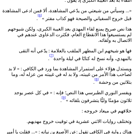
للقاء به بعد الغيبة الكبرى إذ يقول :
... وسيأتي من شيعتي من يدّعي المشاهدة، ألا فمن ادعى المشاهدة
[6]
بل خروج السفياني والصيحة فهو كذاب مفتر »
.
ذا نص صريح يمنع لقاء المهدي بعد الغيبة الكبرى، ولكن شيوخهم
م يستسيغوا هذا الانقطاع العام، فكثرت الدعاوى عندهم في
لاتصال به ولقائه.
ها هو شيخهم ابن المطهر الملقب بالعلامة : يدّعي أنه التقى
[7]
المهدي، وأنه نسخ له كتابًا في ليلة واحدة
.
يستدل هؤلاء على استمرار المشاهدة بما ورد في الكافي : « لا بد
صاحب هذا الأمر من غيبته، ولا بد له في غيبته من عزله له، وما
[8]
ثلاثين من وحشة
.
يفسر النوري الطبرسي هذا النص؛ فإنه : « في كل عصر يوجد
[9]
لاثون مؤمنًا وليًّا يتشرفون بلقائه »
.
لافهم في ميعاد خروجه :
تختلف روايات الاثني عشرية في توقيت خروج مهديهم.
ناك رواية في الكافي تقول :عن الأصبغ بن نباته : »... فقلت يا أمير