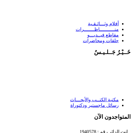
أفلام وثـــائـقـية
منــــــــــاظـــــــرات
مقاطع فيــديـــو
حلقات ومحاضرات
َــيْـرُ جَــلـيـسٌ
مكتبة الكتــب والأبحـــاث
رسائل ماجستير ودكتوراة
لمتواجدون الآن
انت الزائر رقم : 1940578