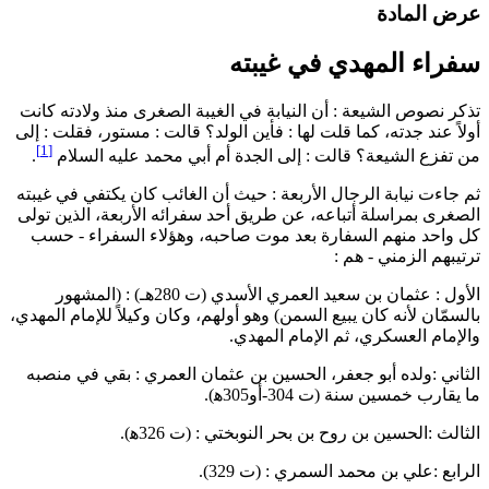
رض المادة
فراء المهدي في غيبته
ذكر نصوص الشيعة : أن النيابة في الغيبة الصغرى منذ ولادته كانت
ولاً عند جدته، كما قلت لها : فأين الولد؟ قالت : مستور، فقلت : إلى
[1]
ن تفزع الشيعة؟ قالت : إلى الجدة أم أبي محمد عليه السلام
.
م جاءت نيابة الرجال الأربعة : حيث أن الغائب كان يكتفي في غيبته
لصغرى بمراسلة أتباعه، عن طريق أحد سفرائه الأربعة، الذين تولى
ل واحد منهم السفارة بعد موت صاحبه، وهؤلاء السفراء - حسب
رتيبهم الزمني - هم :
الأول : عثمان بن سعيد العمري الأسدي (ت 280هـ) : (المشهور
السمّان لأنه كان يبيع السمن) وهو أولهم، وكان وكيلاً للإمام المهدي،
الإمام العسكري، ثم الإمام المهدي.
لثاني :ولده أبو جعفر، الحسين بن عثمان العمري : بقي في منصبه
ا يقارب خمسين سنة (ت 304-أو305ﻫ).
لثالث :الحسين بن روح بن بحر النوبختي : (ت 326ﻫ).
لرابع :علي بن محمد السمري : (ت 329).