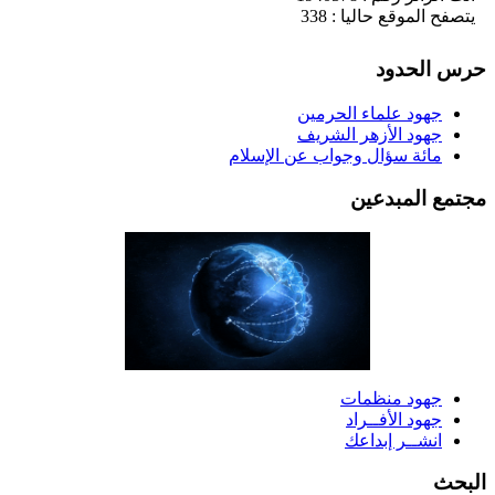
يتصفح الموقع حاليا : 338
رس الحدود
جهود علماء الحرمين
جهود الأزهر الشريف
مائة سؤال وجواب عن الإسلام
جتمع المبدعين
جهود منظمات
جهود الأفــراد
انشــر إبداعك
لبحث