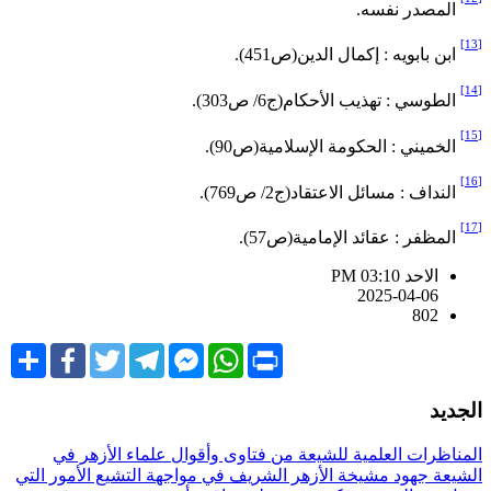
المصدر نفسه.
ابن بابويه : إكمال الدين(ص451).
الطوسي : تهذيب الأحكام(ج6/ ص303).
الخميني : الحكومة الإسلامية(ص90).
النداف : مسائل الاعتقاد(ج2/ ص769).
المظفر : عقائد الإمامية(ص57).
الاحد PM 03:10
2025-04-06
802
Share
Facebook
Twitter
Telegram
Facebook
WhatsApp
Print
Messenger
لجديد
لمناظرات العلمية للشيعة
من فتاوى وأقوال علماء الأزهر في
لشيعة
جهود مشيخة الأزهر الشريف في مواجهة التشيع
الأمور التي