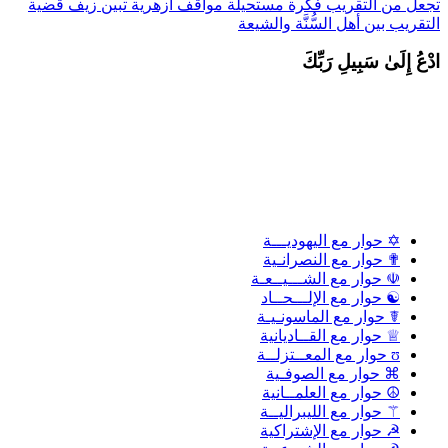
جعل من التقريب فكرة مستحيلة
مواقف أزهرية تبين زيف قضية
لتقريب بين أهل السُّنَّة والشيعة
دْعُ إِلَىٰ سَبِيلِ رَبِّكَ
✡ حوار مع اليهوديـــة
✟ حوار مع النصرانـية
☫ حوار مع الشـــيــعـة
☯ حوار مع الإلـــحــاد
☤ حوار مع الماسونـيـة
♕ حوار مع القــاديانية
ʊ حوار مع المعــتزلــة
⌘ حوار مع الصوفـية
☮ حوار مع العلمــانية
⚚ حوار مع الليبراليــة
☭ حوار مع الإشتراكية