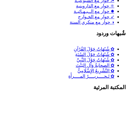
☭ حوار مع الشيوعيـة
⚛ حوار مع الداروينية
✸ حوار مع الــبـهـائيـة
➶ حوار مع الخـوارج
◑ حوار مع منكري السنة
ٌبهات وردود
✿ شُبُهَاتٌ حَوْلَ القُرْآنِ
✿ شُبُهَاتٌ حَوْلَ السُنَةِ
✿ شُبُهَاتٌ حَوْلَ النَّبِيِّ
✿ الصحابةُ وَآلِ البَيْتَ
✿ التَّشْرِيعُ الإِسْلَامِيُّ
✿ تَـحــــريــــرُ المــــرأَةِ
لمكتبة المرئية