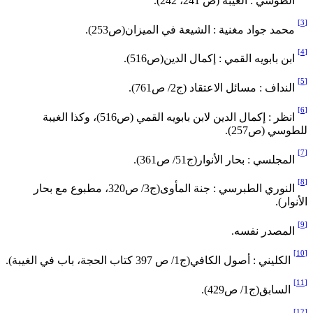
الطوسي : الغيبة (ص 241، 242).
محمد جواد مغنية : الشيعة في الميزان(ص253).
ابن بابويه القمي : إكمال الدين(ص516).
النداف : مسائل الاعتقاد (ج2/ ص761).
انظر : إكمال الدين لابن بابويه القمي (ص516)، وكذا الغيبة
لطوسي (ص257).
المجلسي : بحار الأنوار(ج51/ ص361).
النوري الطبرسي : جنة المأوى(ج3/ ص320، مطبوع مع بحار
لأنوار).
المصدر نفسه.
الكليني : أصول الكافي(ج1/ ص 397 كتاب الحجة، باب في الغيبة).
السابق(ج1/ ص429).