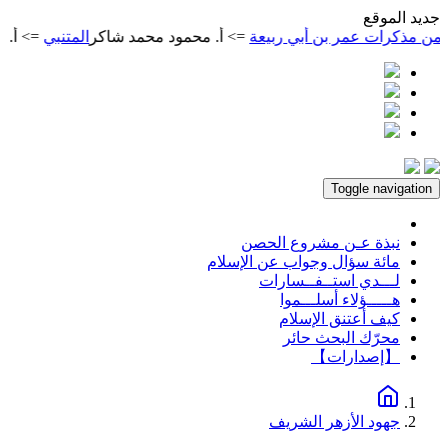
ديد الموقع
كرات عمر بن أبي ربيعة
=> أ. محمود محمد شاكر
المتنبي
=> أ. محمود
Toggle navigation
نبذة عـن مشروع الحصن
مائة سؤال وجواب عن الإسلام
لـــدي استــفــسارات
هـــــؤلاء أسلـــموا
كيف أعتنق الإسلام
محرّك البحث حائر
【إصدارات】
جهود الأزهر الشريف