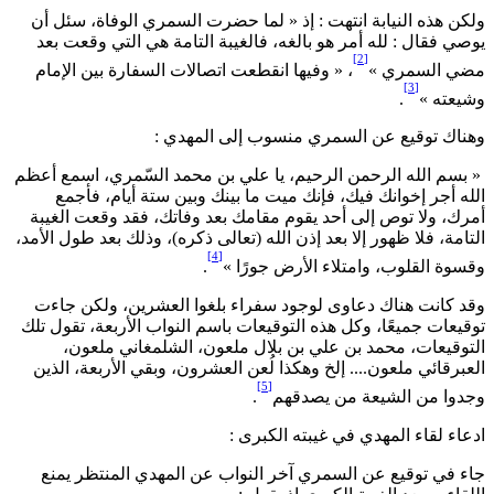
لكن هذه النيابة انتهت : إذ « لما حضرت السمري الوفاة، سئل أن
وصي فقال : لله أمر هو بالغه، فالغيبة التامة هي التي وقعت بعد
[2]
ضي السمري »
، « وفيها انقطعت اتصالات السفارة بين الإمام
[3]
شيعته »
.
هناك توقيع عن السمري منسوب إلى المهدي :
 بسم الله الرحمن الرحيم، يا علي بن محمد السّمري، اسمع أعظم
لله أجر إخوانك فيك، فإنك ميت ما بينك وبين ستة أيام، فأجمع
مرك، ولا توص إلى أحد يقوم مقامك بعد وفاتك، فقد وقعت الغيبة
لتامة، فلا ظهور إلا بعد إذن الله (تعالى ذكره)، وذلك بعد طول الأمد،
[4]
قسوة القلوب، وامتلاء الأرض جورًا »
.
قد كانت هناك دعاوى لوجود سفراء بلغوا العشرين، ولكن جاءت
وقيعات جميعًا، وكل هذه التوقيعات باسم النواب الأربعة، تقول تلك
لتوقيعات، محمد بن علي بن بلال ملعون، الشلمغاني ملعون،
لعبرقائي ملعون.... إلخ وهكذا لُعن العشرون، وبقي الأربعة، الذين
[5]
جدوا من الشيعة من يصدقهم
.
دعاء لقاء المهدي في غيبته الكبرى :
اء في توقيع عن السمري آخر النواب عن المهدي المنتظر يمنع