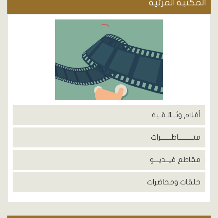
المكتبة المرئية
أفلام وثـــائـقـية
منــــــــــاظـــــــرات
مقاطع فيــديـــو
حلقات ومحاضرات