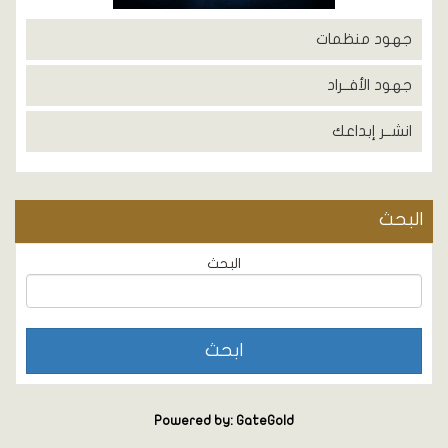
جهود منظمات
جهود الأفــراد
انشــر إبداعك
البحث
البحث
Powered by: GateGold