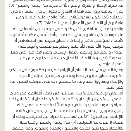
بين منزلة الإيمان والشرك، ونقول بأن لا منزلة بين الإيمان والكفر"
(6)
ثم إن الإباضية يرون بعد هذا أن النفاق لا يكون إلا في الأفعال لا في
الاعتقاد كما يقول السدويكشي أيضاً: "والذي عليه أصحابنا ومن
وافقهم أن النفاق في الأفعال لا في الاعتقاد"
(7)
.
والمعروف أن المنافقين الذين كانوا على عهد رسول الله صلى الله
عليه وسلم كان نفاقهم في الاعتقاد، وأما الأفعال فكانت أفعالهم
كأفعال المؤمنين ظاهراً وإنما كان النفاق فيهم في اعتقادهم أن
طريقة رسول الله صلى الله عليه وسلم غير صحيحة وأنهم على
الهدى والحق مع إتيانهم بأفعال الإسلام، ولعل هذا هو الذي جعل
السدويكشي يربط النفاق بالأفعال حيث جاءت منهم على غير
تصديق وإذعان.
وغاية القول في هذا المقام أن الإباضية حينما يحكمون على مرتكب
الكبيرة بالنفاق؛ فإنهم يجعلونه في منزلة بين منزلتي الشرك
والإيمان ويساوون بينه وبين ما يحكمون به على مرتكب الكبيرة من
كفر الملة.
أما نفي الإباضية للمنزلة بين المنزلتين في بعض أقوالهم فمرادهم
به في أن يكون بين الإيمان والكفر منزلة، فهما ضدان لا يتقابلان تضاد
الحياة والموت والحب والبغض بإجماع الأئمة عندهم، وفي ذلك
يقول تبغورين الإباضي فيما ينقله عنه علي بن يحيى في كتابه
(الإباضية بين الفرق): "الأصل السادس: لا منزلة بين المنزلتين، وذلك أن
معناه لا منزلة بين المنزلتين أي بين الإيمان والكفر، وهما ضدان
كالأضداد كلها شبه الحركة والسكون والحياة والموت، وقد أجمعت