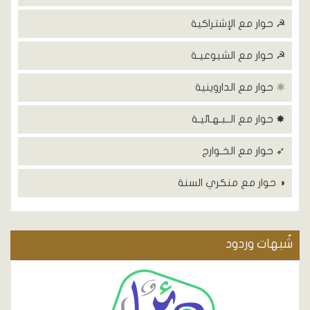
☭ حوار مع الإشتراكية
☭ حوار مع الشيوعيـة
⚛ حوار مع الداروينية
✸ حوار مع الــبـهـائيـة
➶ حوار مع الخـوارج
◑ حوار مع منكري السنة
شٌبهات وردود