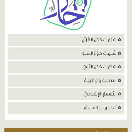
✿ شُبُهَاتٌ حَوْلَ القُرْآنِ
✿ شُبُهَاتٌ حَوْلَ السُنَةِ
✿ شُبُهَاتٌ حَوْلَ النَّبِيِّ
✿ الصحابةُ وَآلِ البَيْتَ
✿ التَّشْرِيعُ الإِسْلَامِيُّ
✿ تَـحــــريــــرُ المــــرأَةِ