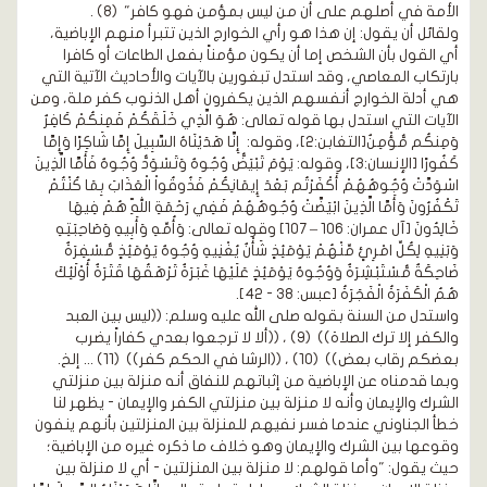
الأمة في أصلهم على أن من ليس بمؤمن فهو كافر"
(8)
.
ولقائل أن يقول: إن هذا هو رأي الخوارج الذين تتبرأ منهم الإباضية،
أي القول بأن الشخص إما أن يكون مؤمناً بفعل الطاعات أو كافرا
بارتكاب المعاصي، وقد استدل تبغورين بالآيات والأحاديث الآتية التي
هي أدلة الخوارج أنفسهم الذين يكفرون أهل الذنوب كفر ملة، ومن
الآيات التي استدل بها قوله تعالى:
هُوَ الَّذِي خَلَقَكُمْ فَمِنكُمْ كَافِرٌ
وَمِنكُم مُّؤْمِنٌ
[التغابن:2]
، وقوله:
إِنَّا هَدَيْنَاهُ السَّبِيلَ إِمَّا شَاكِرًا وَإِمَّا
كَفُورًا
[الإنسان:3]
، وقوله:
يَوْمَ تَبْيَضُّ وُجُوهٌ وَتَسْوَدُّ وُجُوهٌ فَأَمَّا الَّذِينَ
اسْوَدَّتْ وُجُوهُهُمْ أَكْفَرْتُم بَعْدَ إِيمَانِكُمْ فَذُوقُواْ الْعَذَابَ بِمَا كُنْتُمْ
تَكْفُرُونَ وَأَمَّا الَّذِينَ ابْيَضَّتْ وُجُوهُهُمْ فَفِي رَحْمَةِ اللّهِ هُمْ فِيهَا
خَالِدُونَ
[آل عمران: 106 – 107]
وقوله تعالى:
وَأُمِّهِ وَأَبِيهِ وَصَاحِبَتِهِ
وَبَنِيهِ لِكُلِّ امْرِئٍ مِّنْهُمْ يَوْمَئِذٍ شَأْنٌ يُغْنِيهِ وُجُوهٌ يَوْمَئِذٍ مُّسْفِرَةٌ
ضَاحِكَةٌ مُّسْتَبْشِرَةٌ وَوُجُوهٌ يَوْمَئِذٍ عَلَيْهَا غَبَرَةٌ تَرْهَقُهَا قَتَرَةٌ أُوْلَئِكَ
هُمُ الْكَفَرَةُ الْفَجَرَةُ
[عبس: 38 - 42]
.
واستدل من السنة بقوله صلى الله عليه وسلم:
((ليس بين العبد
والكفر إلا ترك الصلاة))
(9)
،
((ألا لا ترجعوا بعدي كفاراً يضرب
بعضكم رقاب بعض))
(10)
،
((الرشا في الحكم كفر))
(11)
... إلخ.
وبما قدمناه عن الإباضية من إثباتهم للنفاق أنه منزلة بين منزلتي
الشرك والإيمان وأنه لا منزلة بين منزلتي الكفر والإيمان - يظهر لنا
خطأ الجناوني عندما فسر نفيهم للمنزلة بين المنزلتين بأنهم ينفون
وقوعها بين الشرك والإيمان وهو خلاف ما ذكره غيره من الإباضية؛
حيث يقول: "وأما قولهم: لا منزلة بين المنزلتين - أي لا منزلة بين