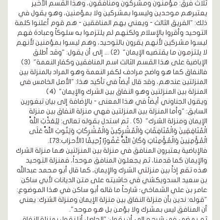
ثلاث فرق: مؤمنون ومشركون ومنافقون، وهذا القسم الأخير
يعتبرهم موحدين وليسوا بمشركين ولا بمؤمنين، وهو يقول في
ذلك: "الفريق الثالث - ويعني بهم المنافقين - هم قوم أعلنوا كلمة
التوحيد وأقروا بالإسلام ولكنهم لم يلتزموا به سلوكاً وعبادة فهم
ليسوا مشركين لأنهم يقرون بالتوحيد، وهم ليسوا بمؤمنين لأنهم
لا يلتزمون ما يقتضيه الإيمان"
(2)
... إلى أن يقول: "وقد أطلق
الإباضية على هذا القسم الثالث اسم المنافقين وكفار النعمة"
(3)
فالنفاق كما هو واضح مرادف لكفر النعمة وهو المراد بالمنزلة بين
المنزلتين عندهم، وقد قال أيضاً في تأكيد هذا: "الأصل الخامس في
المنزلة بين المنزلتين وهو النفاق بين الشرك والإيمان"
(4)
ويقول الجناوني أيضاً في هذا المعنى - بالإضافة إلى بيان تبغورين
السابق: "وأما المنزلة بين المنزلتين فهي منزلة النفاق بين منزلة
الإيمان ومنزلة الشرك"
(5)
. ثم استدل بقوله تعالى:
لِيُعَذِّبَ اللَّهُ
الْمُنَافِقِينَ وَالْمُنَافِقَاتِ وَالْمُشْرِكِينَ وَالْمُشْرِكَاتِ وَيَتُوبَ اللَّهُ عَلَى
الْمُؤْمِنِينَ وَالْمُؤْمِنَاتِ وَكَانَ اللَّهُ غَفُورًا رَّحِيمًا
[الأحزاب:73]
.
فالإباضية يعتبرون المنافق في منزلة بين المنزلتين هما منزلة الشرك
والإيمان كما قدمنا، ثم يجعلون المنافق موحداً، فمنزلة التوحيد
هذه تقع إذاً بين منزلتي الشرك والإيمان، كما قال أبو محمد عبدالله
بن سعيد السدويكشي في حاشيته على متن الديانات لأبي ساكن
عامر بن علي الشماخي؛ شارحاً ما قاله أبو ساكن في هذا الموضوع:
"قوله: ندين بأن منزلة النفاق بين منزلة الإيمان ومنزلة الشرك: يعني
أن المنافق ليس بمشرك ولا بؤمن بل هو موحد".
ثم يمضي في شرحه إلى أن يقول: "الحاصل أنا نقول بمنزلة النفاق