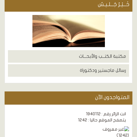
خَــيْـرُ جَــلـيـسٌ
مكتبة الكتــب والأبحـــاث
رسائل ماجستير ودكتوراة
المتواجدون الآن
انت الزائر رقم : 1940112
يتصفح الموقع حاليا : 1242
)
1242
(