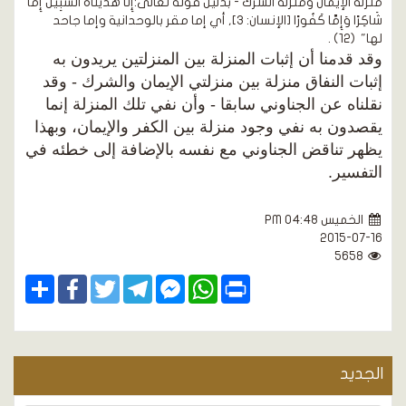
منزلة الإيمان ومنزلة الشرك - بدليل قوله تعالى:
إِنَّا هَدَيْنَاهُ السَّبِيلَ إِمَّا
شَاكِرًا وَإِمَّا كَفُورًا
[الإنسان: 3]
, أي إما مقر بالوحدانية وإما جاحد
لها"
(12)
.
وقد قدمنا أن إثبات المنزلة بين المنزلتين يريدون به
إثبات النفاق منزلة بين منزلتي الإيمان والشرك - وقد
نقلناه عن الجناوني سابقا - وأن نفي تلك المنزلة إنما
يقصدون به نفي وجود منزلة بين الكفر والإيمان، وبهذا
يظهر تناقض الجناوني مع نفسه بالإضافة إلى خطئه في
التفسير.
الخميس PM 04:48
2015-07-16
5658
Share
Facebook
Twitter
Telegram
Facebook
WhatsApp
Print
Messenger
الجديد