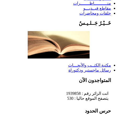
منــــــــــاظـــــــرات
مقاطع فيــديـــو
حلقات ومحاضرات
خَــيْـرُ جَــلـيـسٌ
مكتبة الكتــب والأبحـــاث
رسائل ماجستير ودكتوراة
المتواجدون الآن
انت الزائر رقم : 1939858
يتصفح الموقع حاليا : 530
حرس الحدود