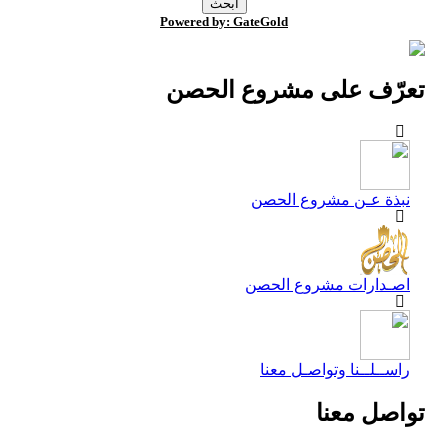
Powered by: GateGold
تعرّف على مشروع الحصن
نبذة عـن مشروع الحصن
اصـدارات مشروع الحصن
راســلــنا وتواصـل معنا
تواصل معنا