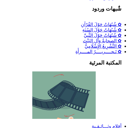
شٌبهات وردود
✿ شُبُهَاتٌ حَوْلَ القُرْآنِ
✿ شُبُهَاتٌ حَوْلَ السُنَةِ
✿ شُبُهَاتٌ حَوْلَ النَّبِيِّ
✿ الصحابةُ وَآلِ البَيْتَ
✿ التَّشْرِيعُ الإِسْلَامِيُّ
✿ تَـحــــريــــرُ المــــرأَةِ
المكتبة المرئية
أفلام وثـــائـقـية