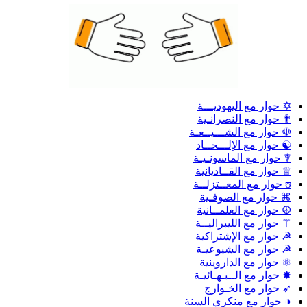
✡ حوار مع اليهوديـــة
✟ حوار مع النصرانـية
☫ حوار مع الشـــيــعـة
☯ حوار مع الإلـــحــاد
☤ حوار مع الماسونـيـة
♕ حوار مع القــاديانية
ʊ حوار مع المعــتزلــة
⌘ حوار مع الصوفـية
☮ حوار مع العلمــانية
⚚ حوار مع الليبراليــة
☭ حوار مع الإشتراكية
☭ حوار مع الشيوعيـة
⚛ حوار مع الداروينية
✸ حوار مع الــبـهـائيـة
➶ حوار مع الخـوارج
◑ حوار مع منكري السنة