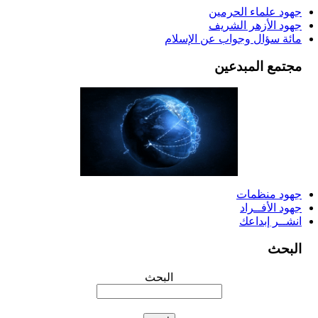
جهود علماء الحرمين
جهود الأزهر الشريف
مائة سؤال وجواب عن الإسلام
مجتمع المبدعين
جهود منظمات
جهود الأفــراد
انشــر إبداعك
البحث
البحث