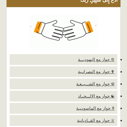
✡ حوار مع اليهوديـــة
✟ حوار مع النصرانـية
☫ حوار مع الشـــيــعـة
☯ حوار مع الإلـــحــاد
☤ حوار مع الماسونـيـة
♕ حوار مع القــاديانية