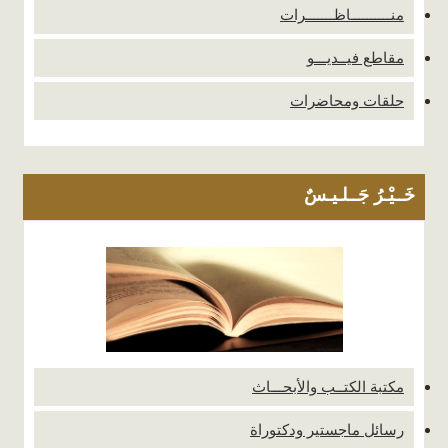
منــــــــــاظـــــــرات
مقاطع فيــديـــو
حلقات ومحاضرات
خَــيْـرُ جَــلـيـسٌ
مكتبة الكتــب والأبحـــاث
رسائل ماجستير ودكتوراة