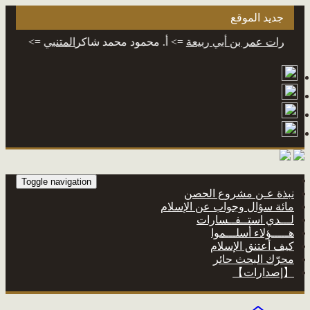
جديد الموقع
رات عمر بن أبي ربيعة
=> أ. محمود محمد شاكر
المتنبي
=> أ. محمود 
Toggle navigation
نبذة عـن مشروع الحصن
مائة سؤال وجواب عن الإسلام
لـــدي استــفــسارات
هـــــؤلاء أسلـــموا
كيف أعتنق الإسلام
محرّك البحث حائر
【إصدارات】