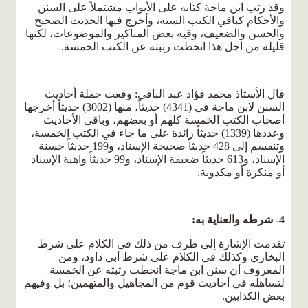
وقد رتب ابن ماجة كتابه على الأبواب مشتملاً على السنن
والأحكام كباقي الكتب الستة، وأخرج فيها الحديث الصحيح
والحسن والضعيف، وفيه بعض المناكير والموضوعات، لكنها
قليلة من أجل هذا انحطت رتبته عن الكتب الخمسة.
قال الأستاذ محمد فؤاد عبد الباقي: وقعت جملة أحاديث
السنن لابن ماجة في (4341) حديثاً، منها (3002) حديثاً أخرجها
أصحاب الكتب الخمسة كلهم أو بعضهم، وباقي الأحاديث
وعددها (1339) حديثاً زائدة على ما جاء في الكتب الخمسة،
وتنقسم إلى 428 حديثاً صحيحة الإسناد، و199 حديثاً حسنة
الإسناد، و613 حديثاً ضعيفة الإسناد، و99 حديثاً واهية الإسناد
أو منكرة أو مكذوبة.
4- شرطه والعناية به:
تقدمت الإشارة إلى طرف من ذلك في الكلام على شرط
البخاري وكذلك في الكلام على شرط أبي داود، ومن
المعروف أن سنن ابن ماجة انحطت رتبته عن الخمسة
لتساهله في أحاديث قوم من المجاهيل والمتهمين؛ بل وفيهم
بعض الكذابين.