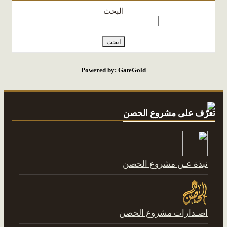
البحث
Powered by: GateGold
تعرّف على مشروع الحصن
نبذة عـن مشروع الحصن
اصـدارات مشروع الحصن