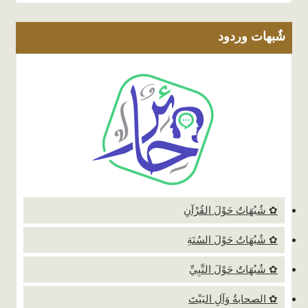
شٌبهات وردود
✿ شُبُهَاتٌ حَوْلَ القُرْآنِ
✿ شُبُهَاتٌ حَوْلَ السُنَةِ
✿ شُبُهَاتٌ حَوْلَ النَّبِيِّ
✿ الصحابةُ وَآلِ البَيْتَ