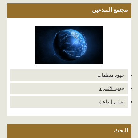
مجتمع المبدعين
جهود منظمات
جهود الأفــراد
انشــر إبداعك
البحث