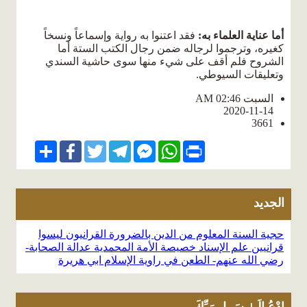
أما عناية العلماء به:
فقد اعتنوا به رواية وإسماعاً ونسخاً
كغيره، وترجموا لرجاله ضمن رجال الكتب الستة أما
الشروح فلم أقف على شيء منها سوى حاشية السندي
وتعليقات السيوطي.
السبت AM 02:46
2020-11-14
3661
Share
Facebook
Twitter
Telegram
Facebook
WhatsApp
Print
Messenger
الجديد
حجية السنة المعلوم من الدين بالضرورة
القرانيون ليسوا
قرانيين
علم الإسناد خصيصة الأمة المحمدية
عدالة الصحابة-
رضي الله عنهم-
الطعن في راوية الإسلام ابي هريرة
ادْعُ إِلَىٰ سَبِيلِ رَبِّكَ