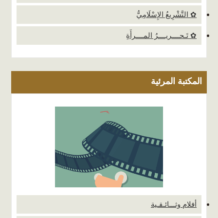
✿ التَّشْرِيعُ الإِسْلَامِيُّ
✿ تَـحــــريــــرُ المــــرأَةِ
المكتبة المرئية
أفلام وثـــائـقـية