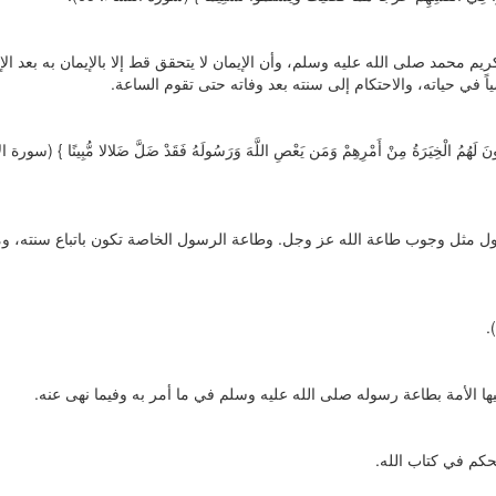
يم محمد صلى الله عليه وسلم، وأن الإيمان لا يتحقق قط إلا بالإيمان به بعد الإ
 في حياته، والاحتكام إلى سنته بعد وفاته حتى تقوم الساعة.
َكُونَ لَهُمُ الْخِيَرَةُ مِنْ أَمْرِهِمْ وَمَن يَعْصِ اللَّهَ وَرَسُولَهُ فَقَدْ ضَلَّ ضَلالا مُّبِينًا } (سور
ل مثل وجوب طاعة الله عز وجل. وطاعة الرسول الخاصة تكون باتباع سنته، و
يها الأمة بطاعة رسوله صلى الله عليه وسلم في ما أمر به وفيما نهى عنه.
الحكم في كتاب الله.