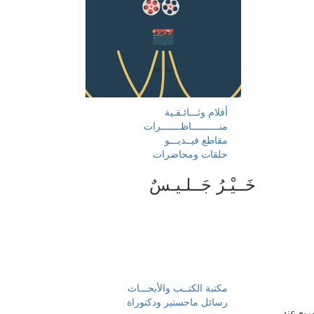
أفلام وثـــائـقـية
منــــــــــاظـــــــرات
مقاطع فيــديـــو
حلقات ومحاضرات
خَــيْـرُ جَــلـيـسٌ
مكتبة الكتــب والأبحـــاث
رسائل ماجستير ودكتوراة
ريع عند