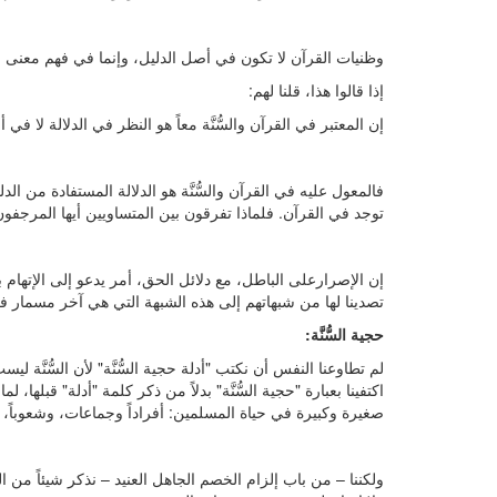
وظنيات القرآن لا تكون في أصل الدليل، وإنما في فهم معنى ال
إذا قالوا هذا، قلنا لهم:
إن المعتبر في القرآن والسُّنَّة معاً هو النظر في الدلالة لا في
فالمعول عليه في القرآن والسُّنَّة هو الدلالة المستفادة من الدلي
توجد في القرآن. فلماذا تفرقون بين المتساويين أيها المرجفو
إن الإصرارعلى الباطل، مع دلائل الحق، أمر يدعو إلى الإتهام بس
تصدينا لها من شبهاتهم إلى هذه الشبهة التي هي آخر مسمار
حجية السُّنَّة:
لم تطاوعنا النفس أن نكتب "أدلة حجية السُّنَّة" لأن السُّنّ
اكتفينا بعبارة "حجية السُّنَّة" بدلاً من ذكر كلمة "أدلة" قبله
صغيرة وكبيرة في حياة المسلمين: أفراداً وجماعات، وشعوباً، 
ولكننا – من باب إلزام الخصم الجاهل العنيد – نذكر شيئاً من