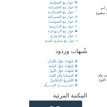
⌘ حوار مع الصوفـية
☮ حوار مع العلمــانية
 أحد
⚚ حوار مع الليبراليــة
ه مطبوع
☭ حوار مع الإشتراكية
☭ حوار مع الشيوعيـة
⚛ حوار مع الداروينية
✸ حوار مع الــبـهـائيـة
➶ حوار مع الخـوارج
◑ حوار مع منكري السنة
شٌبهات وردود
✿ شُبُهَاتٌ حَوْلَ القُرْآنِ
✿ شُبُهَاتٌ حَوْلَ السُنَةِ
✿ شُبُهَاتٌ حَوْلَ النَّبِيِّ
ن ولو
✿ الصحابةُ وَآلِ البَيْتَ
اللوح
✿ التَّشْرِيعُ الإِسْلَامِيُّ
✿ تَـحــــريــــرُ المــــرأَةِ
المكتبة المرئية