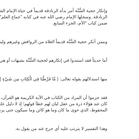
وإنكار حجية السُّنَّة أمر بدأه الزنادقة قديماً في حياة الإمام
الزنادقة. وسجلها الإمام رضي الله عنه في كتابه "جماع العلم"
ضمن كتاب "الأم، الجزء السابع.
وممن أنكر حجية السُّنَّة قديماً الغلاة من الروافض وغيرهم 
أما حديثاً فقد استندوا في إنكارهم لحجية السُّنَّة بشبهات أو 
منها استدلالهم بقوله تعالى: { مَّا فَرَّطْنَا فِي الْكِتَابِ مِن شَيْءٍ } 
فقد جزموا أن المراد من الكتاب في الآية الكريمة هو القرآن،
كان عند هؤلاء ذرة من عقل لبان لهم خطأ قولهم؛ إذ لا دليل على
المحفوظ، الذي حوى ما كان وما هو كائن وما سيكون حتى يرث 
وهذا التفسير لا يترتب عليه أي حرج عند من يقول به.