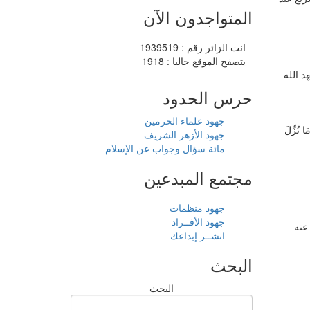
المتواجدون الآن
انت الزائر رقم : 1939519
يتصفح الموقع حاليا : 1918
د الله
حرس الحدود
جهود علماء الحرمين
نُزِّلَ
جهود الأزهر الشريف
مائة سؤال وجواب عن الإسلام
مجتمع المبدعين
جهود منظمات
جهود الأفــراد
عنه
انشــر إبداعك
البحث
البحث