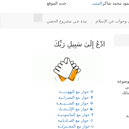
 شاكر
المتنبي
=> أ. محمود محمد شاكر
جديد الموقع
معجم محمود محمد شاكر
=> أ. محمود
 وجواب عن الإسلام
نبذة عـن مشروع الحصن
ادْعُ إِلَىٰ سَبِيلِ رَبِّكَ
 موضوعة
لي
✡ حوار مع اليهوديـــة
كذلك
✟ حوار مع النصرانـية
☫ حوار مع الشـــيــعـة
☯ حوار مع الإلـــحــاد
☤ حوار مع الماسونـيـة
ة
♕ حوار مع القــاديانية
ʊ حوار مع المعــتزلــة