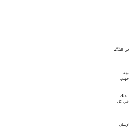
السُّنَّة
بهة
هنم.
 لذلك
ل في كل
إيمان،