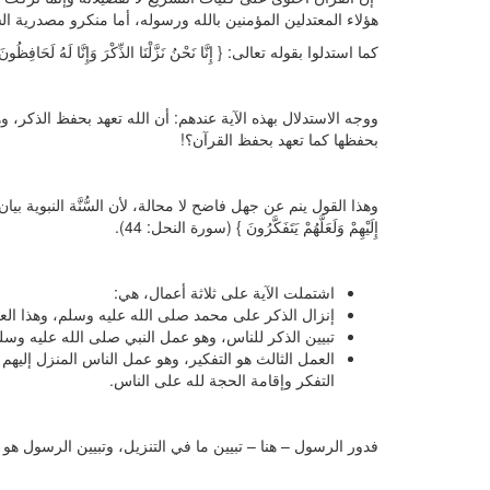
هؤلاء المعتدلين المؤمنين بالله ورسوله، أما منكرو مصدرية السّ
كما استدلوا بقوله تعالى: { إِنَّا نَحْنُ نَزَّلْنَا الذِّكْرَ وَإِنَّا لَهُ لَحَافِظ
ووجه الاستدلال بهذه الآية عندهم: أن الله تعهد بحفظ الذكر، وهو ا
بحفظها كما تعهد بحفظ القرآن؟!
وهذا القول ينم عن جهل فاضح لا محالة، لأن السُّنَّة النبوية بيان أو تبيين 
إِلَيْهِمْ وَلَعَلَّهُمْ يَتَفَكَّرُونَ } (سورة النحل: 44).
اشتملت الآية على ثلاثة أعمال، هي:
إنزال الذكر على محمد صلى الله عليه وسلم، وهذا ال
تبيين الذكر للناس، وهو عمل النبي صلى الله عليه وسل
العمل الثالث هو التفكير، وهو عمل الناس المنزل إليهم ا
التفكر وإقامة الحجة لله على الناس.
فدور الرسول – هنا – تبيين ما في التنزيل، وتبيين الرسول هو س