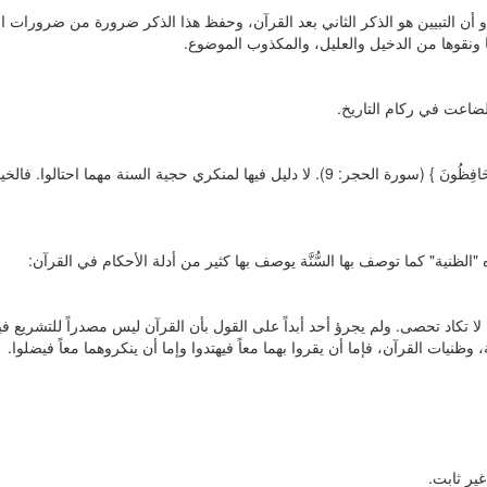
 أو أن التبيين هو الذكر الثاني بعد القرآن، وحفظ هذا الذكر ضرورة من ضرورات ا
ونوها ونقوها من الدخيل والعليل، والمكذوب الموضوع.
ز لضاعت في ركام التاريخ.
ومن هذا يتضح أن الآية الحكيمة: { إِنَّا نَحْنُ نَزَّلْنَا الذِّكْرَ وَإِنَّا لَهُ لَحَافِظُونَ } (سورة الحجر: 9). لا دليل فيها لمنكري حجية السنة مهما احتالوا. فا
ه "الظنية" كما توصف بها السُّنَّة يوصف بها كثير من أدلة الأحكام في القرآن:
ة لا تكاد تحصى. ولم يجرؤ أحد أبداً على القول بأن القرآن ليس مصدراً للتشريع في
ة، وظنيات القرآن، فإما أن يقروا بهما معاً فيهتدوا وإما أن ينكروهما معاً فيضلوا.
غير ثابت.