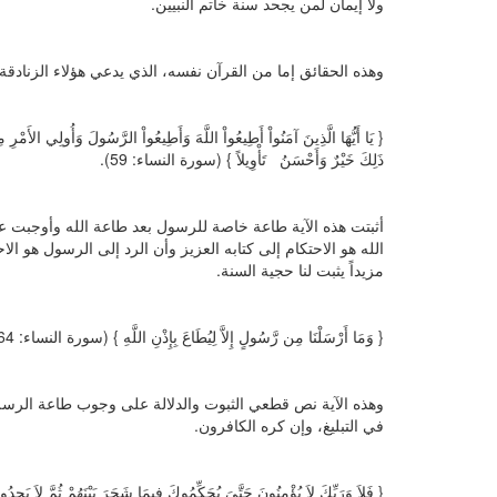
ولا إيمان لمن يجحد سنة خاتم النبيين.
وهذه الحقائق إما من القرآن نفسه، الذي يدعي هؤلاء الزنادقة 
{ يَا أَيُّهَا الَّذِينَ آمَنُواْ أَطِيعُواْ اللَّهَ وَأَطِيعُواْ الرَّسُولَ وَأُولِي الأَمْرِ
ذَلِكَ خَيْرٌ وَأَحْسَنُ تَأْوِيلاً } (سورة النساء: 59).
أثبتت هذه الآية طاعة خاصة للرسول بعد طاعة الله وأوجبت عند
الله هو الاحتكام إلى كتابه العزيز وأن الرد إلى الرسول هو الاحت
مزيداً يثبت لنا حجية السنة.
{ وَمَا أَرْسَلْنَا مِن رَّسُولٍ إِلاَّ لِيُطَاعَ بِإِذْنِ اللَّهِ } (سورة النساء: 64).
وهذه الآية نص قطعي الثبوت والدلالة على وجوب طاعة الرسل 
في التبليغ، وإن كره الكافرون.
{ فَلاَ وَرَبِّكَ لاَ يُؤْمِنُونَ حَتَّىَ يُحَكِّمُوكَ فِيمَا شَجَرَ بَيْنَهُمْ ثُمَّ لاَ يَ