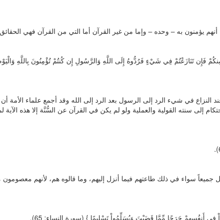
أنهم يؤمنون به – وحده – وإما من غير القرآن أما التي من القرآن فهي الحقائق ا
 مِنكُمْ فَإِن تَنَازَعْتُمْ فِي شَيْءٍ فَرُدُّوهُ إِلَى اللَّهِ وَالرَّسُولِ إِن كُنتُمْ تُؤْمِنُونَ بِاللَّهِ وَالْيَوْ
 النزاع في شيء الرد إلى الرسول بعد الرد إلى الله وقد أجمع علماء الأمة أن ا
كام إلى سنته القولية والعملية ولو لم يكن في القرآن عن السُّنَّة إلا هذه الآية لم
جميعاً سواء في ذلك طاعتهم فيما أنزل إليهم، وما قالوه هم، لأنهم معصومون 
جِدُواْ فِي أَنفُسِهِمْ حَرَجًا مِّمَّا قَضَيْتَ وَيُسَلِّمُواْ تَسْلِيمًا } (سورة النساء: 65).