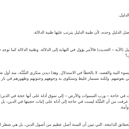
دليل.
 أصل الدليل وحده، لأن ظنية الدليل يترتب عليها ظنية الدلالة.
ل (الآية – الحديث) فالأمر يؤول في النهاية إلى الدلالة. وظنية الدلالة كما توجد في 
ن؟
وء النية والقصد، لا بالخطأ في الاستدلال. وهذا ديدن منكري السُّنَّة، منذ أول ش
 في نعوشهم. ولكنه مسمار غليظ وستكوى به وجوههم وجنوبهم وظهورهم في نار ج
َة ليست في حاجة – ورب السموات والأرض – إلى سوق أدلة على أنها حجة في الدين؛
ا، لما عرفت من أن السُّنَّة ليست في حاجة إلى أدلة على إثبات حجيتها في الدين، ب
وأمة.
 الحقائق الدامغة، التي تبين أن السنة أصل عظيم من أصول الدين، بل هي شطر ال