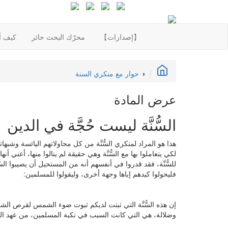
【إصدارات】
محرّك البحث حائر
كيف أع
◑ حوار مع منكري السنة
عرض المادة
السُّنَّة ليست حُجَّة في الدين
هذا هو المراد لمنكري السُّنَّة من كل محاولاتهم اليائسة وشبها
لكي يتعاملوا بها مع السُّنَّة وهي حقيقة لم ينالوا منها، أعن
للسُّنَّة، فقد قدروا في أنفسهم أنه من المستحيل أن يصيبوا السّ
فليحولوا كيدهم إياها وجهة أخرى، وليقولوا للمسلمين:
إن هذه السُّنَّة التي ثبتت لديكم ثبوت ضوء الشمس لقرص الشم
وضلالة، هي التي كانت السبب في نكبة المسلمين، من عهد الش