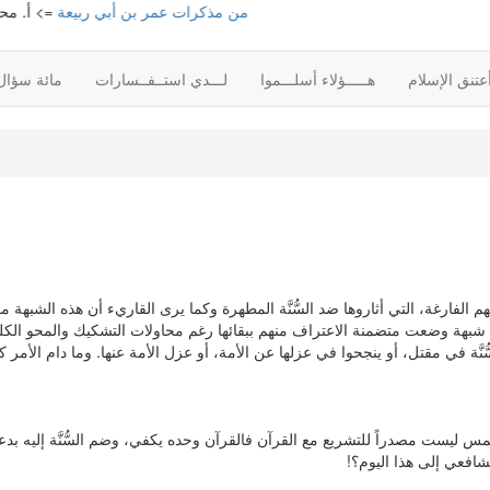
من مذكرات عمر بن أبي ربيعة
=> أ. محمود محمد
تنق الإسلام
هـــــؤلاء أسلـــموا
لـــدي استــفــسارات
مائة سؤال
تهم الفارغة، التي أثاروها ضد السُّنَّة المطهرة وكما يرى القاريء أن هذه الشبهة
ي أنها شبهة وضعت متضمنة الاعتراف منهم ببقائها رغم محاولات التشكيك والمحو الك
ُنَّة في مقتل، أو ينجحوا في عزلها عن الأمة، أو عزل الأمة عنها. وما دام الأمر 
س ليست مصدراً للتشريع مع القرآن فالقرآن وحده يكفي، وضم السُّنَّة إليه بدع
افعي إلى هذا اليوم؟!