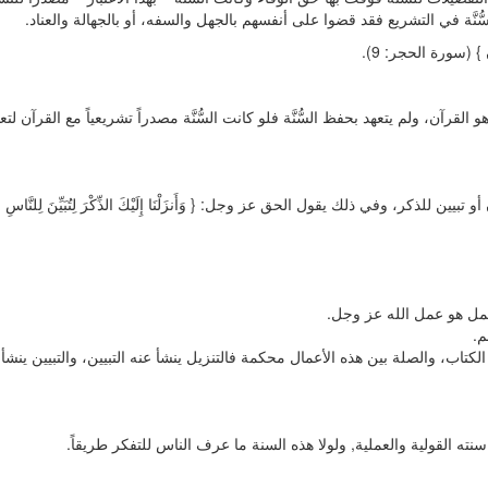
ُنَّة في التشريع فقد قضوا على أنفسهم بالجهل والسفه، أو بالجهالة والعناد.
ُونَ } (سورة الحجر: 9).
لقرآن، ولم يتعهد بحفظ السُّنَّة فلو كانت السُّنَّة مصدراً تشريعياً مع القرآن لتعه
للذكر، وفي ذلك يقول الحق عز وجل: { وَأَنزَلْنَا إِلَيْكَ الذِّكْرَ لِتُبَيِّنَ لِلنَّاسِ مَا 
عمل هو عمل الله عز وجل.
م.
لكتاب، والصلة بين هذه الأعمال محكمة فالتنزيل ينشأ عنه التبيين، والتبيين ينشأ 
نته القولية والعملية, ولولا هذه السنة ما عرف الناس للتفكر طريقاً.