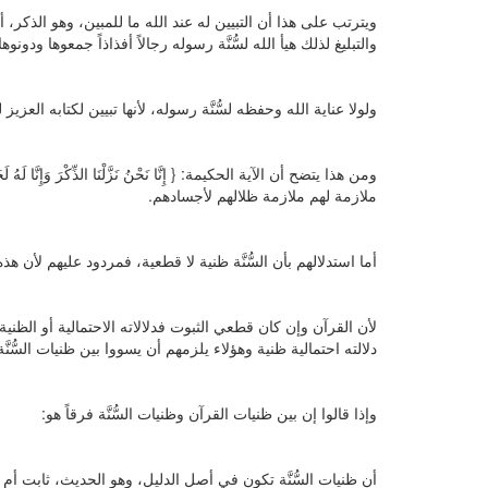
ويترتب على هذا أن التبيين له عند الله ما للمبين، وهو الذكر،
والتبليغ لذلك هيأ الله لسُّنَّة رسوله رجالاً أفذاذاً جمعوها ود
ولولا عناية الله وحفظه لسُّنَّة رسوله، لأنها تبيين لكتابه العزي
ملازمة لهم ملازمة ظلالهم لأجسادهم.
أما استدلالهم بأن السُّنَّة ظنية لا قطعية، فمردود عليهم لأن هذ
لأن القرآن وإن كان قطعي الثبوت فدلالاته الاحتمالية أو الظني
دلالته احتمالية ظنية وهؤلاء يلزمهم أن يسووا بين ظنيات السُّنَّ
وإذا قالوا إن بين ظنيات القرآن وظنيات السُّنَّة فرقاً هو:
أن ظنيات السُّنَّة تكون في أصل الدليل، وهو الحديث، ثابت أم 