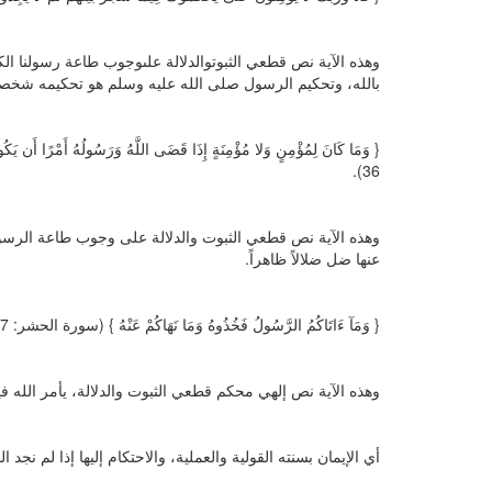
وهذه الآية نص قطعي الثبوتوالدلالة علىوجوب طاعة رسولنا الكر
بالله، وتحكيم الرسول صلى الله عليه وسلم هو تحكيمه شخصياً
{ وَمَا كَانَ لِمُؤْمِنٍ وَلا مُؤْمِنَةٍ إِذَا قَضَى اللَّهُ وَرَسُولُهُ أَمْرًا أَن ي
36).
وهذه الآية نص قطعي الثبوت والدلالة على وجوب طاعة الرسو
عنها ضل ضلالاً ظاهراً.
{ وَمَآ ءَاتَاكُمُ الرَّسُولُ فَخُذُوهُ وَمَا نَهَاكُمْ عَنْهُ } (سورة الحشر: 7).
وهذه الآية نص إلهي محكم قطعي الثبوت والدلالة، يأمر الله ف
أي الإيمان بسنته القولية والعملية، والاحتكام إليها إذا لم نجد 