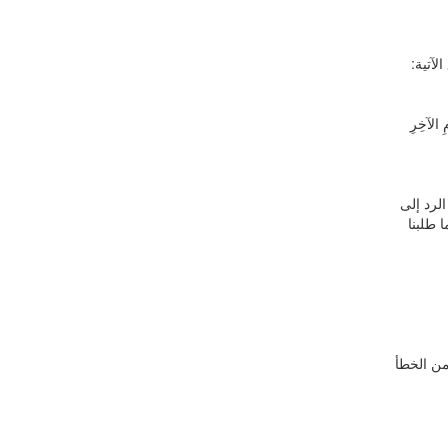
لآتية:
مِ الآخِرِ
لرد إلى
ا طلبنا
من الخطأ