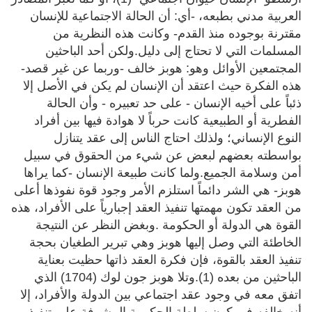
العربية مدني بطبعه، -أي: أن الحالة الاجتماعية للإنسان
مقترنة بوجوده منذ القدم- وكانت هذه النظرية من
المسلمات التي لا تحتاج إلى دليل.ولكن أحد الباحثين
المجتمعين الأوائل وهو: هوبز خالف -وربما عن غير قصد-
هذه الفكرة حيث اعتقد أن الإنسان لم يكن في الأصل إلا
ذئباً على أخيه الإنسان - على حد تعبيره - وأن الحالة
الفطرية أو الطبيعية كانت حرباً لا هوادة فيها بين أفراد
النوع الإنساني؛ ولذلك احتاج الناس إلى عقد يتنازل
بواسطته بعضهم لبعض عن شيء من الحقوق في سبيل
أمن وسلامة الجميع.ولما كانت طبيعة الإنسان -كما يراها
هوبز- هي الشر دائماً استلزم الأمر وجود قوة نفوذها أعلى
من العقد تكون مهمتها تنفيذ العقد إجبارياً على الأفراد، هذه
القوة هي الدولة أو الحكومة .وبغض النظر عن النتيجة
الخاطئة التي وصل إليها هوبز وهي تبرير الطغيان بحجة
تنفيذ العقد بالقوة، فإن فكرة العقد ذاتها حظيت بعناية
الباحثين من بعده (1).وتلا هوبز جون لوك (1704) الذي
اتفق معه في وجود عقد اجتماعي بين الدولة والأفراد، إلا