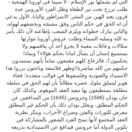
التي لم يشملها نور الإسلام - لا سيما في أوروبا الهمجية -
ظلت ترزح تحت نير الطغاة وظل الفرد الأوروبي عدة
قرون يعبد الهين من البشر: الامبراطور والبابا، الأول يدعي
أن له الحق في حكم الناس وفق مشيئته ويخضعهم لهواه،
والثاني يبارك خطواته ويلزم الشعب بإطاعته لأن ذلك يأمر
به الله وتمليه السماء.وظلت عروش أوروبا تتوارثها
سلالات وعائلات معينة لا يجرؤ أحد أن ينافسهم ولا
يستسيغ إنسان أن يسأل لماذا يحكم هؤلاء؟ وبماذا
يحكمون؟، فالرعاع كلهم مقتنعون تماماً بأنهم يستمدون
حكمهم من الله مباشرة!!وظهر فلاسفة وباحثون برروا هذا
الاستبداد والعبودية وفلسفوها في قوالب متعددة؛ فجاء
هوبز ليتملق ملوك عصره مطالباً بأن لهم الحق في سلطة
مطلقة يستطيعون بها تنفيذ العقد الموهوم، وكذلك كان
جان بودان (1596) وجروتس (1645) من المدافعين عن
الحكم المطلق، ويعلل بودان ذلك بأن الحكم غير المطلق
معرض للثورات والفتن وصراع الأحزاب، وينكر نظرية
العقد المجتمع لأنها تمنح الفرد الشعور بالمشاركة في
تكوين الدولة.أما جروتس فيدافع عن الاستبدادية بذريعة