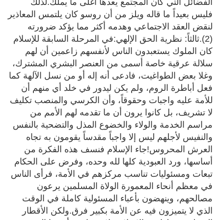
الفضائل التي كان المجتمع يعدها أغلى ما يملك.لذلك
فليس بعيداً ما قاله ويلز من أن روسو كان يلتمس المعاذير
لنقض العقد الاجتماعي وهدمه أكثر مما يؤكد ضرورته
(2).ثالثاً: نظرية الحق الإلهي:في المرحلة السابقة للإسلام
كان الملوك يستعبدون الناس لأنفسهم زاعمين أن لهم
سلالة عرقية خاصة أسمى من العنصر البشري المشترك،
وغلا بعض الطواغيت، فادعى أنه إله أو من نسل الآلهة كما
فعل أباطرة الروم، ولم يكن ليدور في خلد أي منهم أن
للأمة عليه واجبات وحقوقاً، وأن الكرسي والمنصب تكليف
لا تشريف، بل كانوا يرون أن ما تقدمه لهم الأمم من
مراسم الخدمة والولاء والخضوع المذل والتضحية بالنفس
والنفيس لأجلهم ليس إلا واجباً مقدساً يقومون به تجاه
العرش المحروس!جاء الإسلام فنسف هذه الفكرة من
أساسها، ورد العبودية كلها لله وحده، وفرض على الحكام
تبعات ومسئوليات تناسب مركزهم في الأمة، فرأى الناس
في معظم أنحاء المعمورة الولاة المسلمين يرعون
مصالحهم، وينهضون بأعباء المسئولية كاملة في الوقت
الذي لا يتميزون فيه عن الأمة بكبير فرق.ولكن الأقطار