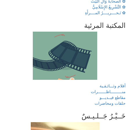
✿ الصحابةُ وَآلِ البَيْتَ
✿ التَّشْرِيعُ الإِسْلَامِيُّ
✿ تَـحــــريــــرُ المــــرأَةِ
المكتبة المرئية
أفلام وثـــائـقـية
منــــــــــاظـــــــرات
مقاطع فيــديـــو
حلقات ومحاضرات
خَــيْـرُ جَــلـيـسٌ