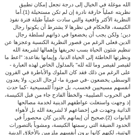
الله موغلة في الخيال إلى درجة تجعل إمكان تطبيق
نظريته عملياً خارقة نادرة إن لم تكن مستحيلة (1).أما
النظرية الأكثر واقعية والتي سادت عملياً طيلة فترة نفوذ
الكنيسة، فالحكام في نظرها لا يشترط أن يكونوا رجال
دين؛ ولكن يجب أن يخضعوا في ذواتهم لسلطة رجال
الدين.فعلى الرغم من قصور النظرية الكنسية وعجزها عن
تنظيم شئون الحياة بسب تحريفها وإهمالها لشريعة الله
ونظرتها الخاطئة إلى الحياة الدنيا، وإيمانها بقاعدة: "اعط ما
لقيصر لقيصر وما لله لله" بالمدلول الخاص لهذه العبارة -
على الرغم من ذلك فقد كان الملوك والأباطرة في القرون
الوسطى يخضعون -في صورة ما- لرجال الدين، ولا يعدون
أنفسهم مسيحيين فحسب، بل جنوداً للمسيحية -كما حدث
في الحروب الصليبية- والخطأ الفادح جاء من قبل الكنيسة،
إذ وجهت واستغلت عواطفهم الدينية لخدمة مصالحها
الذاتية وجهدت في إخضاعهم لا لشريعة الله بل لأهواء
البابوات (2).صحيح أن إيمانهم بالدين كان محصوراً في
الحدود الضيقة التي رسمتها الكنيسة، ومشوباً بالتصورات
الوثنية، لكنهم كانوا يرون أنفسهم ملزمين بالأخلاق الدينية