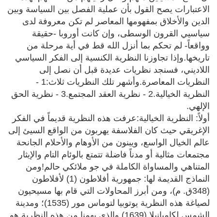
الاعتبارات يصح القول بأن عملية الفصل بين السياسة وبين
الدين والأخلاق بمفهومها المعاصر لم تكن معروفة لدى
سياسيي القرون الوسطى، وإن كانت أوروبا -حقيقة
وواقعاً- لم تحكم بما أنزل الله قط في أية مرحلة من
تاريخها.وإذا تجاوزنا النظرية الكنسية إلى الفكر السياسي
اللاديني، فسنجد نظريات عديدة قبل أن نصل إلى
النظريات المعاصرة.وأشهر تلك النظريات ثلاث:1 -
النظرية الخيالية.2 - نظرية العقد المجتمع.3 - نظرية الحق
الإلهي.
أولاً: النظرية الخيالية:عرفت هذه النظرية قديماً في الفكر
الإغريقي حيث كان الفلاسفة يهربون من الواقع السيئ إلى
عالم الخيال الواسع، ويبنون من الأوهام والأحلام الجانحة
مجتمعات مثالية أو مدناً فاضلة تتمتع بالوئام التام والإيثار
المتناهي والمساواة الكاملة في جو ملائكي حالم!ومن
النماذج القديمة لها: جمهورية أفلاطون (1) لأفلاطون
(348ق. م)، ومن أبرز المحاولات التي قام بها مسيحيون
لصياغة هذه النظرية يوتوبيا لتوماس مور (1535)؛ ومدينة
الشمس لكامبانيلا (1639).والذي يهمنا من هذه النظرية هو