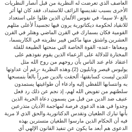
العاصف الذي تعرضت له النظرية من قبل أنصار النظريات
الأخرى بسبب تقديسها الزائف للاستبداد، فقد كان لها أثر
بالغ -لا سيما- في نفوس الألمان الذين ظلوا على استعداد
للانقياد لحكومة ديكتاتورية يرون فيها تجسيداً لأعلى مثلهم
القومية فكان بسمارك في القرن الماضي وهتلر في القرن
العشرين.واشتق منها ماكس فيبر نظريته في الكاريسما،
ومعناها -عنده- القوة الخاصة التي منحتها الطبيعة للقلة
المختارة للدلالة على الزعماء الذين يقوم نفوذهم على
اعتقاد عام عند الناس بأن روحهم من روح الله مثل
يوليوس قيصر ونابليون (2).وهذه النظرية -رغم أن عداوتها
للدين ليست كسابقتها- ألحقت بالدين ضرراً بالغاً بتمسحها
به وانتسابها اللفظي إليه وادعاء أن طواغيتها يستمدون
سلطتهم من تفويض الله لهم، إذ نجم عن ذلك رد فعل
عنيف ضد الدين من قبل من يسمون دعاة الحرية الذين
وجدوا في هذه الدعوى فرصة لمهاجمة الأديان متذرعين
بأنها تبارك الطغيان وتقدس الدكتاتورية.والحق الذي لا مرية
فيه أن الحكام الذين مارسوا الطغيان متسترين بهذه
الدعوى هم أبعد ما يكون عن تنفيذ القانون الإلهي أي