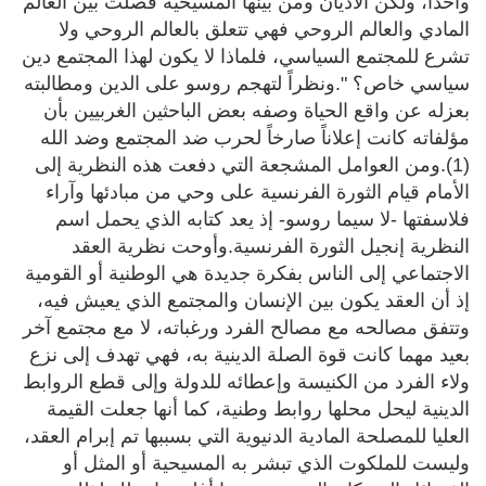
واحداً، ولكن الأديان ومن بينها المسيحية فصلت بين العالم
المادي والعالم الروحي فهي تتعلق بالعالم الروحي ولا
تشرع للمجتمع السياسي، فلماذا لا يكون لهذا المجتمع دين
سياسي خاص؟ ".ونظراً لتهجم روسو على الدين ومطالبته
بعزله عن واقع الحياة وصفه بعض الباحثين الغربيين بأن
مؤلفاته كانت إعلاناً صارخاً لحرب ضد المجتمع وضد الله
(1).ومن العوامل المشجعة التي دفعت هذه النظرية إلى
الأمام قيام الثورة الفرنسية على وحي من مبادئها وآراء
فلاسفتها -لا سيما روسو- إذ يعد كتابه الذي يحمل اسم
النظرية إنجيل الثورة الفرنسية.وأوحت نظرية العقد
الاجتماعي إلى الناس بفكرة جديدة هي الوطنية أو القومية
إذ أن العقد يكون بين الإنسان والمجتمع الذي يعيش فيه،
وتتفق مصالحه مع مصالح الفرد ورغباته، لا مع مجتمع آخر
بعيد مهما كانت قوة الصلة الدينية به، فهي تهدف إلى نزع
ولاء الفرد من الكنيسة وإعطائه للدولة وإلى قطع الروابط
الدينية ليحل محلها روابط وطنية، كما أنها جعلت القيمة
العليا للمصلحة المادية الدنيوية التي بسببها تم إبرام العقد،
وليست للملكوت الذي تبشر به المسيحية أو المثل أو