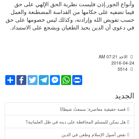
وأنواع الجور.إذن فليست نظرية الحق الإلهي على حق
فيما تضفيه على حكامها من القداسة المصطنعة والعمل
حسب تفويض الله وإرادته، وكذلك ليس خصومها على حق
في دعوى أن الدين يحبذ الطغيان ويشجع على الاستبداد.
الاحد AM 07:21
2016-04-24
5514
Share
Facebook
Twitter
Telegram
Facebook
WhatsApp
Print
Messenger
الجديد
قصة حقيقية معاصرة: سمعتُ شيطانًا
هل يمكن للمسلم المحافظة على دينه في ظل العلمانية؟
نقض أصول الإسلام وطعن في الدين