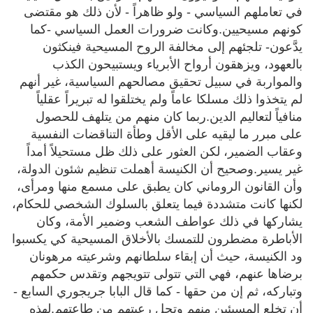
في تعاملهم السياسي - ولو ظاهراً - لأن ذلك هو مقتضى
كونهم مسيحيين.وكانت ضرورات العمل السياسي -كما
يدَّعون- تلجئهم إلى مخالفة الروح المسيحية فينكثون
بالعهود، ويزهقون أرواح الأبرياء ويستبيحون الكذب
والمواربة في سبيل تحقيق مصالحهم السياسية، غير أنهم
لم يتخذوا ذلك مسلكا عاماً ولم يختلقوا له تبريراً عقلياً
منافياً لتعاليم الدين.ربما كان منهم من يتلهف للحصول
على مبرر ما ليقيه على الأقل وطأة التناقضات النفسية
وعقاب الضمير، لكن العثور على ذلك ظل مستحيلاً أمداً
غير يسير.وصحيح أن الكنيسة أهملت تنظيم شئون الدولة،
وأن القانون الروماني كان يطبق على مسمع منها ومرأى،
لكنها كانت متشددة فيما يتعلق بالسلوك الشخصي للحكام،
يشاركها في ذلك عواطف الشعب وضمير الأمة، وكان
الأباطرة مضطرون للتمسك بالأخلاق المسيحية كي يكسبوا
ود الكنيسة، حيث أن إبقاء سلطانهم وشرعيته مرهونان
برضاها عنهم، فهي التي تتولى تتويجهم وتقدس حكمهم
وتباركه، ثم إن من حقها - كما قال البابا جريجوري السابع -
أن تخلع المسيئين منهم وتحل رعيتهم من طاعتهم.لهذه