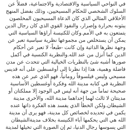
في النواحي السياسية والاقتصادية والاجتماعية، فضلاً عن
السلوك الشخصي للحكام المسيحيين، وذلك بفضل المنهج
الأخلاقي المثالي الذي كان الدعاة المسيحيون المخلصون
يبثونه بحرارة وإصرار، والنفوذ القوي الذي كان رجال الدين
يتمتعون به في الأمم.وكان للكنيسة آراؤها السياسية التي
يمكن أن يستخلص من مجموعها نظرية سياسية تعبر عن
وجهة نظرها الذاتية وإن كانت -طبعاً- لا تعبر عن أحكام
الدين كما أنزل من عند الله.والنظرية الكنسية في أكمل
صورها أشبه شئ بالنظريات الخيالية التي تتحدث عن مدن
فاضلة وهمية، هذا إذا نظرنا إلى أوغسطين على أنه قديس
مسيحي وليس فيلسوفاً رومانياً، فهو الذي عبر عن هذه
النظرية في كتابه مدينة الله وفكرة أوغسطين الأساسية
صحيحة تماماً من جهة أنه ليس في الوجود إلا مملكتان أو
مدينتان لا ثالث لهما إحداهما مدينة الله، والأخرى مدينة
الشيطان.ولكن الخطأ الذي يفسد هذه الفكرة ذاتها عنده
يكمن في تحديده لخصائص كل مدينة، فهو يرى أن مدينة
الله هي التي يحكمها آباء الكنيسة بخلاف مدينةالشيطان
التي يسوسها رجال الدنيا، ثم إن الصورة التي تخيلها لمدينة