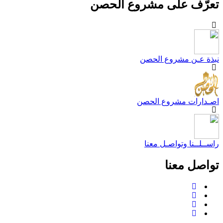
عرّف على مشروع الحصن
بذة عـن مشروع الحصن
صـدارات مشروع الحصن
اســلــنا وتواصـل معنا
واصل معنا