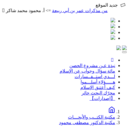
جديد الموقع
من مذكرات عمر بن أبي ربيعة
=> أ. محمود محمد شاكر
المتنب
Toggle
navigation
نبذة عـن مشروع الحصن
مائة سؤال وجواب عن الإسلام
لـــدي استــفــسارات
هـــــؤلاء أسلـــموا
كيف أعتنق الإسلام
محرّك البحث حائر
【إصدارات】
مكتبة الكتــب والأبحـــاث
مكتبة الدكتور مصطفى محمود