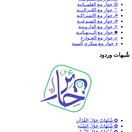
☮ حوار مع العلمــانية
⚚ حوار مع الليبراليــة
☭ حوار مع الإشتراكية
☭ حوار مع الشيوعيـة
⚛ حوار مع الداروينية
✸ حوار مع الــبـهـائيـة
➶ حوار مع الخـوارج
◑ حوار مع منكري السنة
ٌبهات وردود
✿ شُبُهَاتٌ حَوْلَ القُرْآنِ
✿ شُبُهَاتٌ حَوْلَ السُنَةِ
✿ شُبُهَاتٌ حَوْلَ النَّبِيِّ