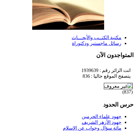
مكتبة الكتــب والأبحـــاث
رسائل ماجستير ودكتوراة
لمتواجدون الآن
انت الزائر رقم : 1939639
يتصفح الموقع حاليا : 836
)
837
رس الحدود
جهود علماء الحرمين
جهود الأزهر الشريف
مائة سؤال وجواب عن الإسلام