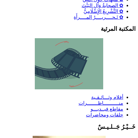
✿ الصحابةُ وَآلِ البَيْتَ
✿ التَّشْرِيعُ الإِسْلَامِيُّ
✿ تَـحــــريــــرُ المــــرأَةِ
لمكتبة المرئية
أفلام وثـــائـقـية
منــــــــــاظـــــــرات
مقاطع فيــديـــو
حلقات ومحاضرات
َــيْـرُ جَــلـيـسٌ