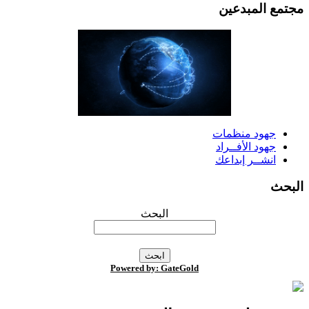
جتمع المبدعين
جهود منظمات
جهود الأفــراد
انشــر إبداعك
لبحث
البحث
Powered by: GateGold