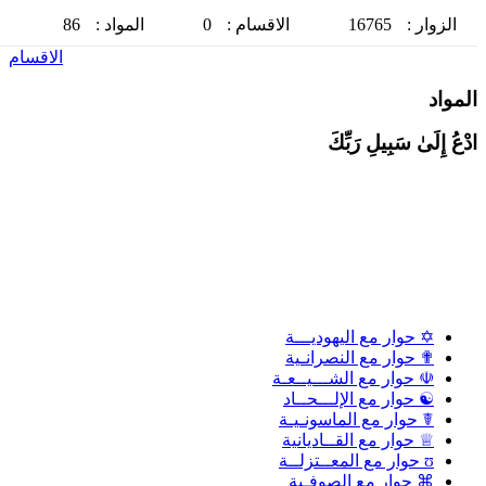
الزوار :
16765
الاقسام :
0
المواد :
86
الاقسام
لمواد
دْعُ إِلَىٰ سَبِيلِ رَبِّكَ
✡ حوار مع اليهوديـــة
✟ حوار مع النصرانـية
☫ حوار مع الشـــيــعـة
☯ حوار مع الإلـــحــاد
☤ حوار مع الماسونـيـة
♕ حوار مع القــاديانية
ʊ حوار مع المعــتزلــة
⌘ حوار مع الصوفـية