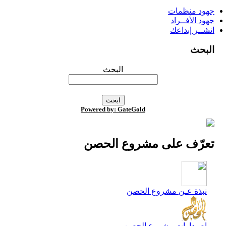
جهود منظمات
جهود الأفــراد
انشــر إبداعك
البحث
البحث
Powered by: GateGold
تعرّف على مشروع الحصن
نبذة عـن مشروع الحصن
اصـدارات مشروع الحصن