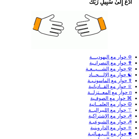
ادْعُ إِلَىٰ سَبِيلِ رَبِّكَ
✡ حوار مع اليهوديـــة
✟ حوار مع النصرانـية
☫ حوار مع الشـــيــعـة
☯ حوار مع الإلـــحــاد
☤ حوار مع الماسونـيـة
♕ حوار مع القــاديانية
ʊ حوار مع المعــتزلــة
⌘ حوار مع الصوفـية
☮ حوار مع العلمــانية
⚚ حوار مع الليبراليــة
☭ حوار مع الإشتراكية
☭ حوار مع الشيوعيـة
⚛ حوار مع الداروينية
✸ حوار مع الــبـهـائيـة