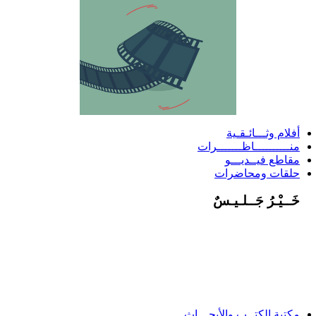
أفلام وثـــائـقـية
منــــــــــاظـــــــرات
مقاطع فيــديـــو
حلقات ومحاضرات
خَــيْـرُ جَــلـيـسٌ
مكتبة الكتــب والأبحـــاث