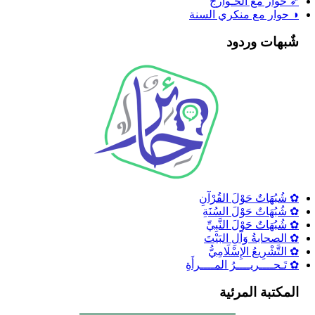
➶ حوار مع الخـوارج
◑ حوار مع منكري السنة
شٌبهات وردود
✿ شُبُهَاتٌ حَوْلَ القُرْآنِ
✿ شُبُهَاتٌ حَوْلَ السُنَةِ
✿ شُبُهَاتٌ حَوْلَ النَّبِيِّ
✿ الصحابةُ وَآلِ البَيْتَ
✿ التَّشْرِيعُ الإِسْلَامِيُّ
✿ تَـحــــريــــرُ المــــرأَةِ
المكتبة المرئية