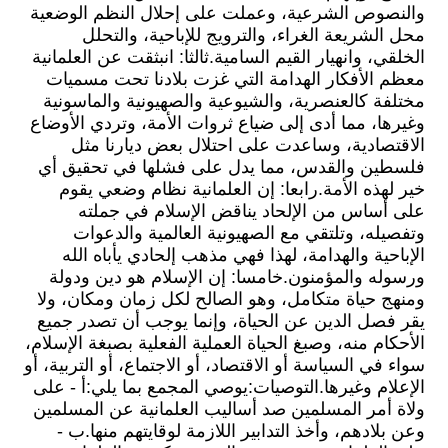
والنصوص الشرعية، وعملت على إحلال النظم الوضعية
محل الشريعة الغراء، والترويج للإباحية، والتحلل
الخلقي، وانهيار القيم السامية.ثالثا: انبثقت عن العلمانية
معظم الأفكار الهدامة التي غزت بلادنا تحت مسميات
مختلفة كالعنصرية، والشيوعية والصهيونية والماسونية
وغيرها، مما أدى إلى ضياع ثروات الأمة، وتردي الأوضاع
الاقتصادية، وساعدت على احتلال بعض ديارنا مثل
فلسطين والقدس، مما يدل على فشلها في تحقيق أي
خير لهذه الأمة.رابعا: إن العلمانية نظام وضعي يقوم
على أساس من الإلحاد يناقض الإسلام في جملته
وتفصيله، وتلتقي مع الصهيونية العالمية والدعوات
الإباحية والهدامة، لهذا فهي مذهب إلحادي يأباه الله
ورسوله والمؤمنون.خامسا: إن الإسلام هو دين ودولة
ومنهج حياة متكامل، وهو الصالح لكل زمان ومكان، ولا
يقر فصل الدين عن الحياة، وإنما يوجب أن تصدر جميع
الأحكام منه، وصبغ الحياة العملية الفعلية بصبغة الإسلام،
سواء في السياسة أو الاقتصاد، أو الاجتماع، أو التربية، أو
الإعلام وغيرها.التوصيات:يوصي المجمع بما يلي:أ - على
ولاة أمر المسلمين صد أساليب العلمانية عن المسلمين
وعن بلادهم، وأخذ التدابير اللازمة لوقايتهم منها.ب -