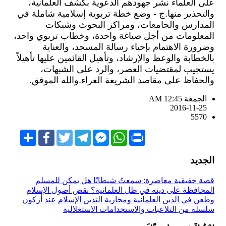
على العلماء نشر جهودهم الدعوية بكشف العلمانية،
والتحذير منها.ج - وضع خطة تربوية إسلامية شاملة في
المدارس والجامعات، ومراكز البحوث وشبكات
المعلومات من أجل صياغة واحدة، وخطاب تربوي واحد،
وضرورة الاهتمام بإحياء رسالة المسجد، والعناية
بالخطابة والوعظ والإرشاد، وتأهيل القائمين عليها تأهيلاً
يستجيب لمقتضيات العصر، والرد على الشبهات،
والحفاظ على مقاصد الشريعة الغراء.والله الموفق.
الجمعة AM 12:45
2016-11-25
5570
Share
Facebook
Twitter
Telegram
Facebook
WhatsApp
Print
Messenger
الجديد
قصة حقيقية معاصرة: سمعتُ شيطانًا
هل يمكن للمسلم
المحافظة على دينه في ظل العلمانية؟
نقض أصول الإسلام
وطعن في الدين
العلمانية ومحاربة التدين
الإسلام عند أركون
سلسلة من التلاعبات والاستخدامات الاستغلالية