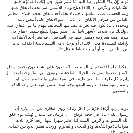
قوله (إِنَّ عِدَّةَ الشُّهُورِ عِندَ اللّهِ اثْنَا عَشَرَ شَهْرًا فِي كِتَابِ اللّهِ يَوْمَ خَلَقَ
السَّمَاوَات وَالأَرْضَ ..) (36) إيضاح وبيان للأسس التي يجب الاتفاق عليها
ويتم الحساب على أساسها ، حتى لا يخل أحد باتفاق بحجة اختلاف معايير
القياس بين طرفي الاتفاق ، بل لابد أن يتم الاتفاق على أسس ثابتة
ومحددة ، فلا يكون فيه ثغرات ينفذ منها المخالف ليهدم ما تم الاتفاق عليه
، ولذلك فإن تحديد الأشهر بأنها اثنى عشر شهرا يقطع بتنفيذ الاتفاق في
فترة زمنية معروفة ومتفق عليها بين الطرفين ، فلا يغير أحد الأطراف
بإرادته المنفردة محل الاتفاق أو يؤجل زمن التنفيذ بحجة اختلاف الزمان
بين البلدين ..الخ أو أي حجة باطلة مثل تلك .
وهكذا يعلمنا الإسلام أن المسلمين لا يتفقون على أشياء دون تحديد لمحل
الاتفاق تحديدا ينفي عنه الجهالة الفاحشة ، ويؤدي إلى التنازع فيما بعد ، بل
يلتزم كل طرف بما اتفق عليه ، في ضوء معايير واضحة وأسس ثابتة
ومدة زمنية محددة ، ويتم التنفيذ وفقا لمبدأ حسن النية على وجه الدقة
والتفصيل .
قوله ( مِنْهَا أَرْبَعَةٌ حُرُمٌ ..) (36) ولذلك روي البخاري عن أبي بكرة أن
رسول الله r قال في حجة الوداع: "إن الزمان قد استدار كهيئته يوم خلق
الله السموات والأرض، السنة اثنا عشر شهرا، منها أربعة حُرُم، ثلاث
متواليات: ذو القَعْدة، وذو الحجة، والمحرم، ورجب مُضَر الذي بين جُمادى
وشعبان"
[1]