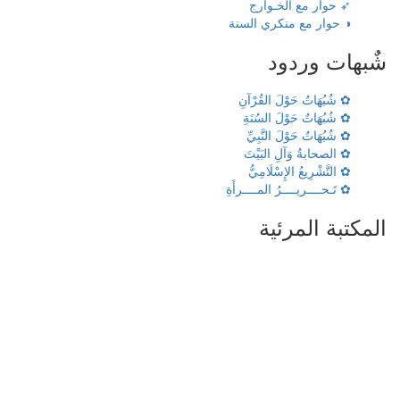
➶ حوار مع الخـوارج
◑ حوار مع منكري السنة
شٌبهات وردود
✿ شُبُهَاتٌ حَوْلَ القُرْآنِ
✿ شُبُهَاتٌ حَوْلَ السُنَةِ
✿ شُبُهَاتٌ حَوْلَ النَّبِيِّ
✿ الصحابةُ وَآلِ البَيْتَ
✿ التَّشْرِيعُ الإِسْلَامِيُّ
✿ تَـحــــريــــرُ المــــرأَةِ
المكتبة المرئية