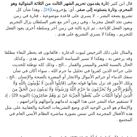
قال ابن كثير (
تارة يقدمون تحريم الشهر الثالث من الثلاثة المتوالية وهو
المحرم، وتارة ينسئونه إلى صفر
، أي: يؤخرونه)
[24]
، وهذا شأن كل
تشريع يضعه البشر ، لا يسري على قاعدة موضوعية ، فتارة في زمن
معين تجد الفعل مجرما ، وفي زمن آخر مع تغير السلطان يزال التجريم
ويعود الفعل للإباحة ، ثم تارة ثالثة في زمن آخر وسلطة أخرى يعود الفعل
للتجريم ، وهكذا لا يسري التشريع على هدى .
والمثال على ذلك الترخيص لبيوت الدعارة ، فالقانون قد يحظر البغاء مطلقا
وقد يرخص به ، وهكذا لا تسير السياسة التشريعية على هدى ، وكذلك
الحال بالنسبة للخمر والميسر والقمار ...الخ ، وذلك كله توطئة للحديث
على جراءة الذين كفروا في تحليل ما حرم الله ، سواء أكان في شأن
سفك الدماء أو جرائم الأموال والاتجار أو المضرة بالصحة والإنسان ..الخ ،
وتلك الأمور قد نزل بشأنها قوله تعالى (قَاتِلُوا الَّذِينَ لَا يُؤْمِنُونَ بِاللَّهِ وَلَا
بِالْيَوْمِ الْآَخِرِ وَلَا يُحَرِّمُونَ مَا حَرَّمَ اللَّهُ وَرَسُولُهُ وَلَا يَدِينُونَ دِينَ الْحَقِّ مِنَ
الَّذِينَ أُوتُوا الْكِتَابَ حَتَّى يُعْطُوا الْجِزْيَةَ عَنْ يَدٍ وَهُمْ صَاغِرُونَ) (التوبة 29) ، إذ
لا تستقيم حياة البشر حتى هذا التهديد لدمائهم وأموالهم وأعراضهم ،
والإسلام هو الدين الوحيد الذي وضع التشريعات الجنائية والعقابية على مثل
هذه الأفعال المجرمة التي تمس بصورة مباشرة النظام الأمني العام في
المجتمع .