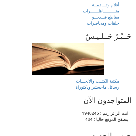
أفلام وثـــائـقـية
منــــــــــاظـــــــرات
مقاطع فيــديـــو
حلقات ومحاضرات
خَــيْـرُ جَــلـيـسٌ
مكتبة الكتــب والأبحـــاث
رسائل ماجستير ودكتوراة
المتواجدون الآن
انت الزائر رقم : 1940245
يتصفح الموقع حاليا : 424
حرس الحدود