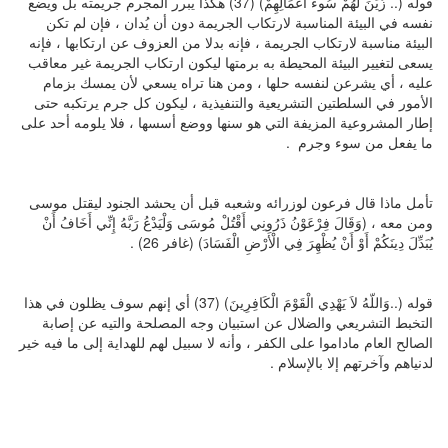
قوله (.. زُيِّنَ لَهُمْ سُوءُ أَعْمَالِهِمْ) (37) هكذا يبرر المجرم جريمته بل ويضع
نفسه في البيئة المناسبة لارتكاب الجريمة دون أن يُدان ، فإن لم تكن
البيئة مناسبة لارتكاب الجريمة ، فإنه بدلا من العزوف عن ارتكابها ، فإنه
يسعى لتغيير البيئة المحيطة به برمتها ليكون ارتكاب الجريمة غير معاقب
عليه ، أي يشرعن لنفسه حلها ، ومن هنا تراه يسعي لأن يمسك بزمام
الأمور في السلطتين التشريعية والتنفيذية ، ليكون كل جرم يرتكبه حتى
إطار المشروعية المزيفة التي هو سنها ووضع أسسها ، فلا يلومه أحد على
ما يفعل من سوء وجرم .
تأمل ماذا قال فرعون لوزرائه وشعبه قبل أن يحشد الجنود ليقتل موسى
ومن معه ، (وَقَالَ فِرْعَوْنُ ذَرُونِي أَقْتُلْ مُوسَى وَلْيَدْعُ رَبَّهُ إِنِّي أَخَافُ أَنْ
يُبَدِّلَ دِينَكُمْ أَوْ أَنْ يُظْهِرَ فِي الْأَرْضِ الْفَسَادَ) (غافر 26) .
قوله (..وَاللّهُ لاَ يَهْدِي الْقَوْمَ الْكَافِرِينَ) (37) أي إنهم سوف يظلون في هذا
التخبط التشريعي والضلال عن استبيان وجه المصلحة والتيه عن إصابة
الصالح العام ماداموا على الكفر ، وأنه لا سبيل لهم للهداية إلى ما فيه خير
لدنياهم وآخرتهم إلا بالإسلام .