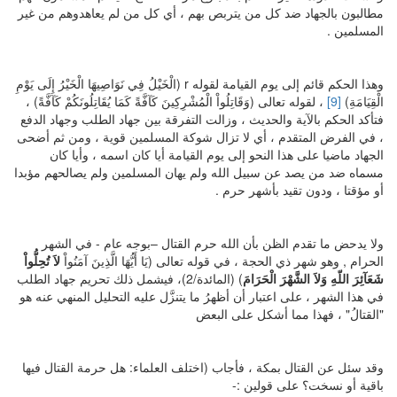
مطالبون بالجهاد ضد كل من يتربص بهم ، أي كل من لم يعاهدوهم من غير
المسلمين .
وهذا الحكم قائم إلى يوم القيامة لقوله r (الْخَيْلُ فِي نَوَاصِيهَا الْخَيْرُ إِلَى يَوْمِ
الْقِيَامَةِ)
[9]
، لقوله تعالى (وَقَاتِلُواْ الْمُشْرِكِينَ كَآفَّةً كَمَا يُقَاتِلُونَكُمْ كَآفَّةً) ،
فتأكد الحكم بالآية والحديث ، وزالت التفرقة بين جهاد الطلب وجهاد الدفع
، في الفرض المتقدم ، أي لا تزال شوكة المسلمين قوية ، ومن ثم أضحى
الجهاد ماضيا على هذا النحو إلى يوم القيامة أيا كان اسمه ، وأيا كان
مسماه ضد من يصد عن سبيل الله ولم يهان المسلمين ولم يصالحهم مؤبدا
أو مؤقتا ، ودون تقيد بأشهر حرم .
ولا يدحض ما تقدم الظن بأن الله حرم القتال –بوجه عام - في الشهر
الحرام , وهو شهر ذي الحجة ، في قوله تعالى (يَا أَيُّهَا الَّذِينَ آمَنُواْ
لاَ تُحِلُّواْ
شَعَآئِرَ اللّهِ وَلاَ الشَّهْرَ الْحَرَامَ
) (المائدة/2)، فيشمل ذلك تحريم جهاد الطلب
في هذا الشهر ، على اعتبار أن أظهرُ ما يتنزَّل عليه التحليل المنهي عنه هو
"القتالُ" ، فهذا مما أشكل على البعض
وقد سئل عن القتال بمكة ، فأجاب (اختلف العلماء: هل حرمة القتال فيها
باقية أو نسخت؟ على قولين :-