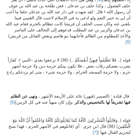
حلف الفضول ، وكذا حلف بن جدعان ، فعن طلحة بن عبد الله بن عوف
أن رسول الله r قال : لقد شهدت في دار عبد الله بن جدعان حلفا ما أحب
أن لي به حمر النعم ولو ادعى به في الإسلام لاجبت قال القتيبي فيما
بلغني عنه وكان سبب الحلف أن قريشا كانت تتظالم بالحرم فقام عبد الله
بن جدعان والزبير بن عبد المطلب فدعوهم إلى التحالف على التناصر
والأخذ للمظلوم من الظالم فأجابهما بنو هاشم وبعض القبائل من قريش)
.
[5]
قوله (.. فَلاَ تَظْلِمُواْ فِيهِنَّ أَنفُسَكُمْ ..) (36) لا ترجعوا بعدي –النبي r- كفاراً
يضرب بعضكم رقاب بعض ، فلا تكون بينكم حرمة دين ولا حرمة أشهر
حرم ، ولا حرمة المسجد الحرام ، ولا حرمة شيء ، متى لم يردعكم رادع
.
قال قتادة : (الضمير (فيهن) عائد على الأربعة الأشهر ،
ونهى عن الظلم
فيها تشريفاً لها بالتخصيص والذكر
،وإن كان منهياً عنه في كل الزمن)
[6]
قوله (..وَقَاتِلُواْ الْمُشْرِكِينَ كَآفَّةً كَمَا يُقَاتِلُونَكُمْ كَآفَّةً وَاعْلَمُواْ أَنَّ اللّهَ مَعَ
الْمُتَّقِينَ) (36) قال ابن جزي : أي (قاتلوهم في الأشهر الحرم ، فهذا نسخ
لتحريم القتال فيها )
[7]