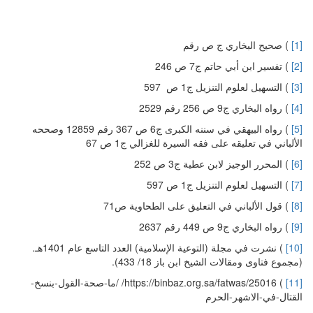
[1]
) صحيح البخاري ج ص رقم
[2]
) تفسير ابن أبي حاتم ج7 ص 246
[3]
) التسهيل لعلوم التنزيل ج1 ص 597
[4]
) رواه البخاري ج9 ص 256 رقم 2529
[5]
) رواه البيهقي في سننه الكبرى ج6 ص 367 رقم 12859 وصححه
الألباني في تعليقه على فقه السيرة للغزالي ج1 ص 67
[6]
) المحرر الوجيز لابن عطية ج3 ص 252
[7]
) التسهيل لعلوم التنزيل ج1 ص 597
[8]
) قول الألباني في التعليق على الطحاوية ص71
[9]
) رواه البخاري ج9 ص 449 رقم 2637
[10]
) نشرت في مجلة (التوعية الإسلامية) العدد التاسع عام 1401هـ.
(مجموع فتاوى ومقالات الشيخ ابن باز 18/ 433).
[11]
) https://binbaz.org.sa/fatwas/25016/ /ما-صحة-القول-بنسخ-
القتال-في-الاشهر-الحرم