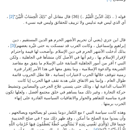
قوله ( .. ذَلِكَ الدِّينُ الْقَيِّمُ ..) (36) قال مقاتل أي "ذَلِكَ الْحِسَابُ الْبَيِّنُ"
[2]
،
أي الذي ليس فيه تدليس ولا تزييف للحقائق وليس فيه نسيء .
قال ابن جزي (يعني أن تحريم الأشهر الحرم هو الدين المستقيم ، دين
إبراهيم وإسماعيل ، وكانت العرب قد تمسكت به حتى غيَّره بعضهم)
[3]
،
بذلك أُدخلت الأشهر الحرم في دين الإسلام ،وأضحت لها قيمة واحترام
لإقرار الإسلام بها ، رغم أنها في الأصل كان منشأها في الجاهلية ، ولكن
النبي r أقر من أمور الجاهلية السابقة على الإسلام ما يتفق مع مقاصد
الشريعة والدعوة الإسلامية ، وما يتفق معها في هذا الأمر إقرار فترة
زمنية تتوقف خلالها الحرب لاعتبارات إنسانية ، فلا تظل الحروب قائمة
طوال العام ، وإنما يتم الاتفاق على هدنة تقف فيها الحرب إيا كانت
الأسباب الداعية لها ، وذلك حتى يتسنى علاج الجرحى والمصابين وتنشيط
حركة التجارة ، وغير ذلك مما يساهم في خلق مجتمع أفضل ، ولعلها تكون
فترة مناسبة للتفاهم والحوار والاتفاقيات السياسية القادرة على إنهاء
الحرب برمتها .
وهذه كانت سياسة النبي r مع الكفار دوما يتمنى لو يصالحوه ويصالحهم ،
وأن يمدوا مدة الصلح ما أمكن ، وقد ظهر ذلك منه r في صلح الحديبية
حينما قال (وَالَّذِي نَفْسِي بِيَدِهِ لَا يَسْأَلُونِي خُطَّةً يُعَظِّمُونَ فِيهَا حُرُمَاتِ اللَّهِ
إِلَّا أَعْطَيْتُهُمْ إِيَّاهَا)
[4]
، وهي هي ذات الأسباب التي حدت بالنبي r أن يقر