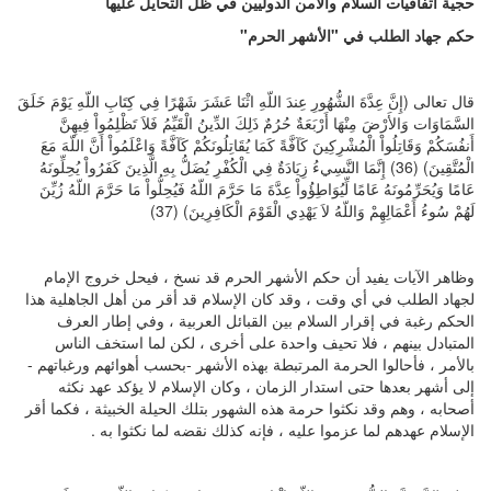
حجية اتفاقيات السلام والأمن الدوليين في ظل التحايل عليها
حكم جهاد الطلب في "الأشهر الحرم
"
قال تعالى (إِنَّ عِدَّةَ الشُّهُورِ عِندَ اللّهِ اثْنَا عَشَرَ شَهْرًا فِي كِتَابِ اللّهِ يَوْمَ خَلَقَ
السَّمَاوَات وَالأَرْضَ مِنْهَا أَرْبَعَةٌ حُرُمٌ ذَلِكَ الدِّينُ الْقَيِّمُ فَلاَ تَظْلِمُواْ فِيهِنَّ
أَنفُسَكُمْ وَقَاتِلُواْ الْمُشْرِكِينَ كَآفَّةً كَمَا يُقَاتِلُونَكُمْ كَآفَّةً وَاعْلَمُواْ أَنَّ اللّهَ مَعَ
الْمُتَّقِينَ) (36) إِنَّمَا النَّسِيءُ زِيَادَةٌ فِي الْكُفْرِ يُضَلُّ بِهِ الَّذِينَ كَفَرُواْ يُحِلِّونَهُ
عَامًا وَيُحَرِّمُونَهُ عَامًا لِّيُوَاطِؤُواْ عِدَّةَ مَا حَرَّمَ اللّهُ فَيُحِلُّواْ مَا حَرَّمَ اللّهُ زُيِّنَ
لَهُمْ سُوءُ أَعْمَالِهِمْ وَاللّهُ لاَ يَهْدِي الْقَوْمَ الْكَافِرِينَ) (37)
وظاهر الآيات يفيد أن حكم الأشهر الحرم قد نسخ ، فيحل خروج الإمام
لجهاد الطلب في أي وقت ، وقد كان الإسلام قد أقر من أهل الجاهلية هذا
الحكم رغبة في إقرار السلام بين القبائل العربية ، وفي إطار العرف
المتبادل بينهم ، فلا تحيف واحدة على أخرى ، لكن لما استخف الناس
بالأمر ، فأحالوا الحرمة المرتبطة بهذه الأشهر -بحسب أهوائهم ورغباتهم -
إلى أشهر بعدها حتى استدار الزمان ، وكان الإسلام لا يؤكد عهد نكثه
أصحابه ، وهم وقد نكثوا حرمة هذه الشهور بتلك الحيلة الخبيثة ، فكما أقر
الإسلام عهدهم لما عزموا عليه ، فإنه كذلك نقضه لما نكثوا به .