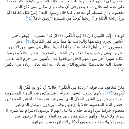
الحيوان في الشهر الحرام والبلد الحرام ، فإنه لابد وأن يكونوا أكثر حرصا
على عدم استحلال دماء بعض في أي وقت وأي مكان متى كان الدم
معصوما ، أي لمسلم أو معاهد ، كما قال رسول الله r (مَنْ قَتَلَ مُعَاهَدًا لَمْ
يَرِحْ رَائِحَةَ الْجَنَّةِ وَإِنَّ رِيحَهَا تُوجَدُ مِنْ مَسِيرَةِ أَرْبَعِينَ عَامًا)
[12]
قوله (.. إِنَّمَا النَّسِيءُ زِيَادَةٌ فِي الْكُفْرِ..) (37) فـ "النسيء" : (وهو تأخير
الأشهر الحرم وتقديمها والتلاعب بها مما يزيد كفر الكافر)
[13]
، ذكر
المفسرون : (أن أهل الجاهلية كانوا إذا أرادوا القتال في شهر من الأشهر
الحرم - وهي رجب وذو القعدة وذو الحجة والمحرم - جعلوه حلالا وحرموا
مكانه شهرا آخر من أشهر الحل ليوافقوا عدد الأشهر التي حرم الله تعالى
، فجعل الله تعالى هذا التشريع الذي لم يأذن به الله تعالى زيادة في الكفر)
.
[14]
فعَنْ مُجَاهِدٍ، في قوله " زِيَادَةٌ فِي الْكُفْرِ " قَالَ:"ازْدَادُوا بِهِ كُفْرًا إِلَى
كُفْرِهِمْ"
[15]
، لأنهم يحلون الشهر الحرام ، فيسفكون فيه الدماء المعصومة
بالعهد ، ويحرمون الشهر الحلال الذي ليس فيه عصمة لدماء غير المعاهدين
، فصار الدم المعصوم حلالا بأمزجتهم وقتما يريدون ، وصار الدم غير
معصوم حراما في أوقات حله ، ما يدل أنهم لا يريدون الالتزام بما يلتزم لا
شرعا ولا عرفا ، وأنهم لا يلتزمون بعهد ولا اتفاق ، فهم لا يرقبون في
مؤمن إلا ولا ذمة ، ويغيرون أحكام الاتفاق بحسب أهوائهم .