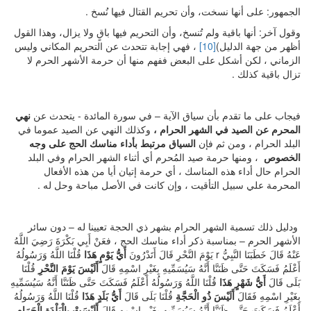
الجمهور: على أنها نسخت، وأن تحريم القتال فيها نُسخ .
وقول آخر: أنها باقية ولم تُنسخ، وأن التحريم فيها باقٍ ولا يزال، وهذا القول
أظهر من جهة الدليل)
[10]
، فهي إجابة تتحدث عن التحريم المكاني وليس
الزماني ، لكن أشكل على البعض ففهم منها أن حرمة الأشهر الحرم لا
تزال باقية كذلك .
فيجاب على ما تقدم بأن سياق الآية – في سورة المائدة - يتحدث عن
نهي
المحرم عن الصيد في الشهر الحرام ،
وكذلك النهي عن الصيد عموما في
البلد الحرام ، ومن ثم فإن
السياق مرتبط بأداء مناسك الحج على وجه
الخصوص
، ومنها حرمة صيد المُحرم أي أثناء الشهر الحرام وفي البلد
الحرام حال أداء هذه المناسك ، أي حرمة إتيان أيا من هذه الأفعال
المحرمة علي سبيل التأقيت ، وإن كانت في الأصل مباحة وحل له .
ودليل ذلك تسمية الشهر الحرام بشهر ذي الحجة تعيينا له – دون سائر
الأشهر الحرم – بمناسبة ذكر أداء مناسك الحج ، فعَنْ أَبِي بَكْرَةَ رَضِيَ اللَّهُ
عَنْهُ قَالَ خَطَبَنَا النَّبِيُّ r يَوْمَ النَّحْرِ قَالَ أَتَدْرُونَ
أَيُّ يَوْمٍ هَذَا
قُلْنَا اللَّهُ وَرَسُولُهُ
أَعْلَمُ فَسَكَتَ حَتَّى ظَنَنَّا أَنَّهُ سَيُسَمِّيهِ بِغَيْرِ اسْمِهِ قَالَ
أَلَيْسَ يَوْمَ النَّحْرِ
قُلْنَا
بَلَى قَالَ
أَيُّ شَهْرٍ هَذَا
قُلْنَا اللَّهُ وَرَسُولُهُ أَعْلَمُ فَسَكَتَ حَتَّى ظَنَنَّا أَنَّهُ سَيُسَمِّيهِ
بِغَيْرِ اسْمِهِ فَقَالَ
أَلَيْسَ ذُو الْحَجَّةِ
قُلْنَا بَلَى قَالَ
أَيُّ بَلَدٍ هَذَا
قُلْنَا اللَّهُ وَرَسُولُهُ
أَعْلَمُ فَسَكَتَ حَتَّى ظَنَنَّا أَنَّهُ سَيُسَمِّيهِ بِغَيْرِ اسْمِهِ قَالَ
أَلَيْسَتْ بِالْبَلْدَةِ الْحَرَامِ