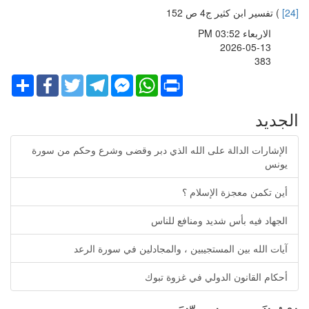
[24]
) تفسير ابن كثير ج4 ص 152
الاربعاء PM 03:52
2026-05-13
383
Share
Facebook
Twitter
Telegram
Facebook
WhatsApp
Print
Messenger
الجديد
الإشارات الدالة على الله الذي دبر وقضى وشرع وحكم من سورة
يونس
أين تكمن معجزة الإسلام ؟
الجهاد فيه بأس شديد ومنافع للناس
آيات الله بين المستجيبين ، والمجادلين في سورة الرعد
أحكام القانون الدولي في غزوة تبوك