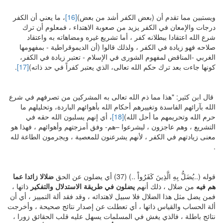
ويستبين مما تقدم أن (بعض الكفر أشد من بعض)
[16]
، ما يعني أن الكفر
درجات والإمعان في الكفر يزيد من صعوبة الاهتداء ، فمعلوم أن ترك
شرع الله اعتقادا ببطلانه كفر ، أما تشريع غيره ومضاهاته به واعتقاد
صلاحه فهو زيادة في الكفر ، ولذلك قالوا (أن الديموقراطية - بمفهومها
الغربي -المناقض لمفهوم الشورى في الإسلام - تعتبر زيادة في الكفر،
كونها جاءت بعد ترك حكم الله تعالى، الذي يعتبر كفراً في حد ذاته)
[17]
.
قال ابن كثير: "هذا مما ذم الله تعالى به المشركين من تصرفهم في شرع
الله بآرائهم الفاسدة وتغييرهم أحكام الله بأهوائهم الباردة، وتحليلهم ما
حرم الله وتحريمهم ما أحل الله)
[18]
، أي إنهم يسلبون الله حقه في
التشريع ، وهم عاجزون ، ليشرعوا –هم- وفق أمزجتهم وأهوائهم ، فهذا هو
معنى زيادتهم في الكفر ، لأنهم يشرعنون للمعصية ، ويجرمون الطاعة لله
.
قوله (..يُضَلُّ بِهِ الَّذِينَ كَفَرُواْ ..) (37) أي يضلون عن الحق
ضلالا زائدا عما
هم فيه
من ضلال ، ذلك أنهم
يضلون في طريقة الاستدلال والتفكير
ذاتها ،
فمن يضل مثل هذا الضلال فلا سبيل لاهتدائه ، وقد فقد ألة التمييز ، أي أن
ألة الحساب والقياس ذاتها ، أي تعطلت عن إصدار نتائج صحيحة ، وأخرجت
نتائج باطلة ، فالذي يغش في المسلمات يسهل عليه قلب الحقائق زورا ،