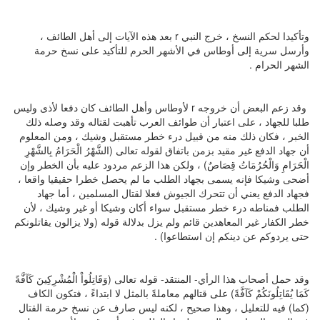
وتأكيدا لحكم النسخ ، خرج النبي r بعد هذه الآيات إلى أهل الطائف ،
وأرسل سرية إلى أوطاس في الأشهر الحرم للتأكيد على نسخ حرمة
الشهر الحرام .
وقد زعم البعض أن خروجه r لأوطاس وأهل الطائف كان دفعا لأذى وليس
طلبا للجهاد ، على اعتبار أن طوائف العرب تأهبت لقتاله وقد وصله ذلك
الخبر ، فكان ذلك منه من قبيل درء خطر مستقبل وشيك ، ومن المعلوم
أن جهاد الدفع غير مقيد بزمن باتفاق لقوله تعالى (الشَّهْرُ الْحَرَامُ بِالشَّهْرِ
الْحَرَامِ وَالْحُرُمَاتُ قِصَاصٌ) ، ولكن هذا الزعم مردود عليه بأن الخطر وإن
أضحى وشيكا فإنه يسمى بجهاد الطلب ما لم يحصل خطرا حقيقيا واقعا ،
فجهاد الدفع يعني أن تتحرك الجيوش فعلا لقتال المسلمين ، أما جهاد
الطلب فمناطه درء خطر مستقبل سواء أكان وشيكا أو غير وشيك ، لأن
خطر الكفار غير المعاهدين قائم ولم يزل بدلالة قوله (ولا يزالون يقاتلونكم
حتى يردوكم عن دينكم إن استطاعوا) .
وقد حمل أصحاب هذا الرأي- المنتقد- قوله تعالى (وَقَاتِلُواْ الْمُشْرِكِينَ كَآفَّةً
كَمَا يُقَاتِلُونَكُمْ كَآفَّةً) على قتالهم معاملةً بالمثل لا ابتداءً ، فتكون الكاف
(كما) فيه للتعليل ، وهذا صحيح ، لكنه ليس صارف عن نسخ حرمة القتال