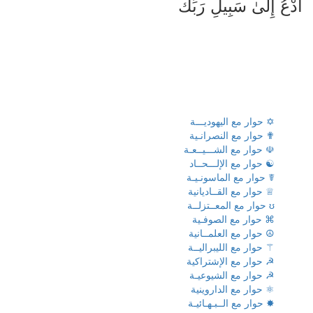
ادْعُ إِلَىٰ سَبِيلِ رَبِّكَ
✡ حوار مع اليهوديـــة
✟ حوار مع النصرانـية
☫ حوار مع الشـــيــعـة
☯ حوار مع الإلـــحــاد
☤ حوار مع الماسونـيـة
♕ حوار مع القــاديانية
ʊ حوار مع المعــتزلــة
⌘ حوار مع الصوفـية
☮ حوار مع العلمــانية
⚚ حوار مع الليبراليــة
☭ حوار مع الإشتراكية
☭ حوار مع الشيوعيـة
⚛ حوار مع الداروينية
✸ حوار مع الــبـهـائيـة