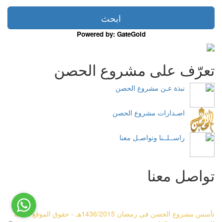
Powered by: GateGold
تعرّف على مشروع الحصن
نبذة عـن مشروع الحصن
اصـدارات مشروع الحصن
راســلــنا وتواصـل معنا
تواصل معنا
تأسس مشروع الحصن في رمضان 1436/2015هـ - حقوق الموقع متاحة