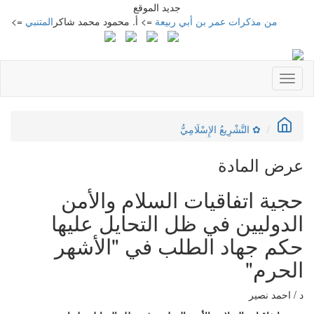
جديد الموقع
من مذكرات عمر بن أبي ربيعة
=> أ. محمود محمد شاكر
المتنبي
=> أ. محمود م
Toggle
navigation
✿ التَّشْرِيعُ الإِسْلَامِيُّ
عرض المادة
حجية اتفاقيات السلام والأمن
الدوليين في ظل التحايل عليها
حكم جهاد الطلب في "الأشهر
الحرم"
د / احمد نصير