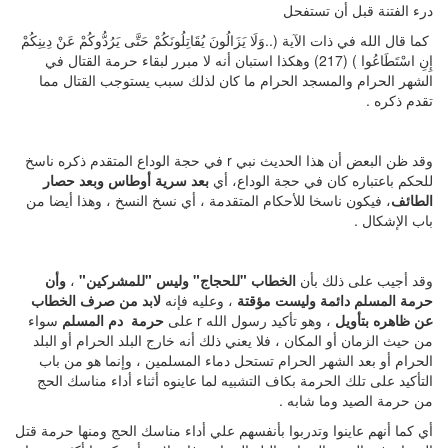
درء الفتنة قبل أن تستفحل
كما قال الله في ذات الآية (..وَلَا يَزَالُونَ يُقَاتِلُونَكُمْ حَتَّى يَرُدُّوكُمْ عَنْ دِينِكُمْ
إِنِ اسْتَطَاعُوا ) (217) وهكذا استبان أنه لا مبرر لبقاء حرمة القتال في
الشهر الحرام والمسجد الحرام ما كان لذلك سبب يستوجب القتال مما
تقدم ذكره .
وقد ظن البعض أن هذا الحديث نبي r في حجة الوداع المتقدم ذكره ناسخ
للحكم باعتباره كان في حجة الوداع، أي
بعد سرية أوطاس وبعد حصار
الطائف
، فيكون ناسخا للأحكام المتقدمة ، أي نسخ النسخ ، وهذا أيضا من
باب الإشكال .
وقد أجيب على ذلك بأن
الخطاب "للحجاج" وليس "للمشركين"
،
وأن
حرمة المسلم دائمة وليست مؤقتة
، وعليه فإنه
لابد من صرف الخطاب
عن ظاهره بتأويل
، وهو تأكيد رسول الله r على
حرمة دم المسلم
سواء
من حيث الزمان أو المكان ، فلا يعني ذلك أنه خارج البلد الحرام أو البلد
الحرام أو بعد الشهر الحرام تستحل دماء المسلمين ، وإنما هو من باب
التأكيد على تلك الحرمة بكاف التشبيه لما عاينوه أثناء أداء مناسك الحج
من حرمة الصيد وما شابه .
أي كما أنهم عاينوا وتدربوا بأنفسهم علي أداء مناسك الحج ومنها حرمة قتل