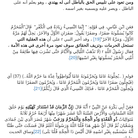
ومن تعود على تلبيس الحق بالباطل أنى له يهتدي
، وهو يعلم أنه على
الباطل ، ويصر عليه ويسميه بغير اسمه .
فعَنِ ابْنِ عَبَّاسٍ، فِي قَوْلِهِ: " إِنَّمَا النَّسِيءُ زِيَادَةٌ فِي الْكُفْرِ" قَالَ"الْمُحَرَّمُ
كَانُوا يُسَمُّونَهُ صَفَرًا، وصَفَرًا يَقُولُ: صَفَرَانِ الأَوَّلُ وَالآخَرُ، يَحِلُّ لَهُمْ مَرَّةً
الأَوَّلُ، وَمَرَّةً الآخَرُ"
[19]
، وقد أخبر النبي r على أن
هذه العقلية التي
تستحل الحرمات ،وتزيف الحقائق سوف تعود مرة أخرى في هذه الأمة
،
فقال رَسُولُ اللَّهِ r (لَا تَذْهَبُ اللَّيَالِي وَالْأَيَّامُ حَتَّى تَشْرَبَ فِيهَا طَائِفَةٌ مِنْ
أُمَّتِي الْخَمْرَ يُسَمُّونَهَا بِغَيْرِ اسْمِهَا)
[20]
.
قوله ( ..يُحِلِّونَهُ عَامًا وَيُحَرِّمُونَهُ عَامًا لِّيُوَاطِؤُواْ عِدَّةَ مَا حَرَّمَ اللّهُ..) (37) أي
(فَيُحِلُّونَ صَفَرًا عَامًا وَيُحَرِّمُونَ الْمُحَرَّمُ عَامًا ، وَيُحَرِّمُونَ الصَفَرًا عَامًا
وَيُحِلُّونَ الْمُحَرَّمَ عَامًا ، فَذَلِكَ النَّسِيءُ الَّذِي قَالَ رَبُّكُمْ)
[21]
.
فعَنْ أَبِي بَكْرَةَ عَنْ النَّبِيِّ r أَنَّهُ قَالَ (
إِنَّ الزَّمَانَ قَدْ اسْتَدَارَ كَهَيْئَتِهِ
يَوْمَ خَلَقَ
اللَّهُ السَّمَاوَاتِ وَالْأَرْضَ السَّنَةُ اثْنَا عَشَرَ شَهْرًا مِنْهَا أَرْبَعَةٌ حُرُمٌ ثَلَاثَةٌ
مُتَوَالِيَاتٌ
ذُو الْقَعْدَةِ وَذُو الْحِجَّةِ وَالْمُحَرَّمُ وَرَجَبٌ
شَهْرُ مُضَرَ الَّذِي بَيْنَ جُمَادَى
وَشَعْبَانَ ثُمَّ قَالَ أَيُّ شَهْرٍ هَذَا قُلْنَا اللَّهُ وَرَسُولُهُ أَعْلَمُ قَالَ فَسَكَتَ حَتَّى ظَنَنَّا
أَنَّهُ سَيُسَمِّيهِ بِغَيْرِ اسْمِهِ قَالَ أَلَيْسَ ذَا الْحِجَّةِ قُلْنَا بَلَى)
[22]
وساق الحديث
بطوله .