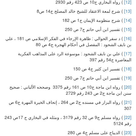
[12]
) رواه البخاري ج10 ص 423 رقم 2930
[13]
) شرح لمعة الاعتقاد للشيخ خالد المصلح ج14 ص8
[14]
) شرح منظومة الإيمان ج1 ص 182
[15]
) تفسير ابن أبي حاتم ج7 ص 250
[16]
) د سفر الحوالي : ظاهرة الإرجاء في الفكر الإسلامي ص 181 ، علي
بن نايف الشحود : المفصل في أحكام الهجرة ج4 ص 80
[17]
) علي بن نايف الشحود : موسوعة الرد على المذاهب الفكرية
المعاصرة ج54 رقم 397
[18]
) تفسير ابن كثير ج4 ص 150
[19]
) تفسير ابن أبي حاتم ج7 ص 250
[20]
) رواه ابن ماجة ج10 ص 161 رقم 3375 وصححه الألباني : صحيح
سنن ابن ماجة ج2 ص 243 رقم 2729
[21]
) رواه البزار في مسنده ج2 ص 264 ، إتحاف الخيرة المهرة ج6 ص
307
[22]
) رواه مسلم ج9 ص 32 رقم 3179 ، ومثله في البخاري ج 17ص 243
رقم 5124
[23]
) الديباج على مسلم ج4 ص 280