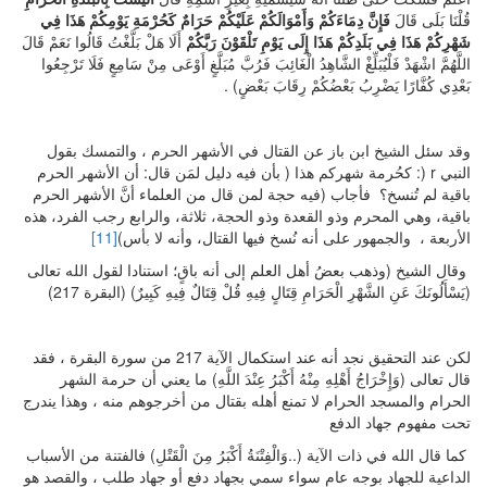
قُلْنَا بَلَى قَالَ
فَإِنَّ دِمَاءَكُمْ وَأَمْوَالَكُمْ عَلَيْكُمْ حَرَامٌ كَحُرْمَةِ يَوْمِكُمْ هَذَا فِي
شَهْرِكُمْ هَذَا فِي بَلَدِكُمْ هَذَا إِلَى يَوْمِ تَلْقَوْنَ رَبَّكُمْ
أَلَا هَلْ بَلَّغْتُ قَالُوا نَعَمْ قَالَ
اللَّهُمَّ اشْهَدْ فَلْيُبَلِّغْ الشَّاهِدُ الْغَائِبَ فَرُبَّ مُبَلَّغٍ أَوْعَى مِنْ سَامِعٍ فَلَا تَرْجِعُوا
بَعْدِي كُفَّارًا يَضْرِبُ بَعْضُكُمْ رِقَابَ بَعْضٍ) .
وقد سئل الشيخ ابن باز عن القتال في الأشهر الحرم ، والتمسك بقول
النبي r (: كحُرمة شهركم هذا ( بأن فيه دليل لمَن قال: أن الأشهر الحرم
باقية لم تُنسخ؟ فأجاب (فيه حجة لمن قال من العلماء أنَّ الأشهر الحرم
باقية، وهي المحرم وذو القعدة وذو الحجة، ثلاثة، والرابع رجب الفرد، هذه
الأربعة ، والجمهور على أنه نُسخ فيها القتال، وأنه لا بأس)
[11]
وقال الشيخ (وذهب بعضُ أهل العلم إلى أنه باقٍ؛ استنادا لقول الله تعالى
(يَسْأَلُونَكَ عَنِ الشَّهْرِ الْحَرَامِ قِتَالٍ فِيهِ قُلْ قِتَالٌ فِيهِ كَبِيرٌ) (البقرة 217)
لكن عند التحقيق نجد أنه عند استكمال الآية 217 من سورة البقرة ، فقد
قال تعالى (وَإِخْرَاجُ أَهْلِهِ مِنْهُ أَكْبَرُ عِنْدَ اللَّهِ) ما يعني أن حرمة الشهر
الحرام والمسجد الحرام لا تمنع أهله بقتال من أخرجوهم منه ، وهذا يندرج
تحت مفهوم جهاد الدفع
كما قال الله في ذات الآية (..وَالْفِتْنَةُ أَكْبَرُ مِنَ الْقَتْلِ) فالفتنة من الأسباب
الداعية للجهاد بوجه عام سواء سمي بجهاد دفع أو جهاد طلب ، والقصد هو