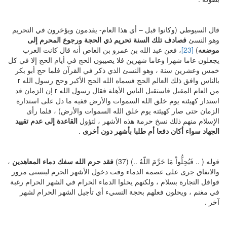
قال السيوطي (وكانوا قبل – أي هذا العام- يقدمون ويؤخرون في التحريم
وهو النسئ
فصادف تلك السنة تحريم ذي الحجة ورجوع المحرم إلى
موضعه
)
[23]
، فعن عبد الله بن عمرو بن العاص أنه قال كانت العرب
يجعلون عاما شهرا وعاما شهرين فلا يصيبون الحج في أيام الحج إلا في كل
خمس وعشرين سنة ، وهو النسئ الذي ذكر في القرآن فلما حج أبو بكر
بالناس وافق ذلك العالم الحج فسماه الله الحج الأكبر وحج رسول الله r
من العام المقبل فاستقبل الناس الأهلة فقال رسول الله r إن الزمان قد
استدار كهيئته يوم خلق الله السموات والأرض ففيه ما دل على استدارة
الزمان حتى صار كهيئته يوم خلق الله السموات والأرض) ، فلما رأى
الإسلام منهم ذلك نسخ حرمة هذه الأشهر ، لتؤول
القاعدة إلى عدم تقييد
الجهاد سواء أكان دفعا أم طلبا بأشهر دون أخرى
.
قوله ( .. فَيُحِلُّواْ مَا حَرَّمَ اللّهُ ..) (37)
فقد حرم الله سفك دماء المعاهدين
،
والاتفاق جرى على عصمة الدماء وقت دخول الأشهر الحرم ليتسنى مرور
قوافل التجارة بسلام ، ولكنهم يحلوا الدماء الحرام في الشهر الحرام رغبة
في مغنم ، ويحلون فعلهم بحجة النسيء أي تأجيل الشهر الحرام لشهر
آخر .