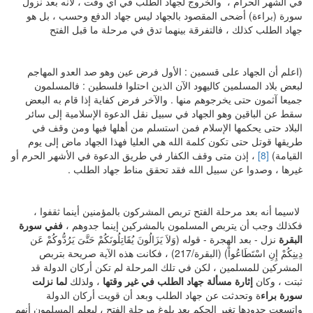
في الشهر الحرام ، والخروج لجهاد الطلب في أي وقت ، لأنه بعد نزول
سورة (براءة) أضحى المقصود بالجهاد ليس جهاد الدفع وحسب ، بل هو
جهاد الطلب كذلك ، فالتفرقة بينهما تدق في مرحلة ما قبل الفتح
(اعلم أن الجهاد على قسمين : الأول فرض عين وهو صد العدو المهاجم
لبعض بلاد المسلمين كاليهود الآن الذين احتلوا فلسطين : فالمسلمون
جميعا آثمون حتى يخرجوهم منها . والآخر فرض كفاية إذا قام به البعض
سقط عن الباقين وهو الجهاد في سبيل نقل الدعوة الإسلامية إلى سائر
البلاد حتى يحكمها الإسلام فمن استسلم من أهلها فبها ومن وقف في
طريقها قوتل حتى تكون كلمة الله هي العليا فهذا الجهاد ماض إلى يوم
القيامة)
[8]
، إذن متى وقف الكفار في طريق الدعوة في الأشهر الحرم أو
غيرها ، وصدوا عن سبيل الله فقد تحقق مناط جهاد الطلب .
لاسيما أنه بعد مرحلة الفتح تربص المشركون بالمؤمنين أينما ثقفوا ،
فكذلك وجب أن يتربص المسلمون بالمشركين إينما جدوهم ،
ففي سورة
البقرة
نزل - بعد الهجرة - قوله (وَلاَ يَزَالُونَ يُقَاتِلُونَكُمْ حَتَّىَ يَرُدُّوكُمْ عَن
دِينِكُمْ إِنِ اسْتَطَاعُواْ) (البقرة/217) ، فكانت هذه الآية صريحة بتربص
المشركين للمسلمين ، لكن في تلك المرحلة لم تكن أركان الدولة قد
ثبتت ، وكان
إثارة مسألة جهاد الطلب في غير وقتها
، ولذلك
لما نزلت
سورة براء
ة وتحدثت عن جهاد الطلب وبعد أن قويت أركان الدولة
واتسعت حدودها تغير الحكم بعد بلوغ مرحلة الفتح ، ليعلم المسلمون أنهم