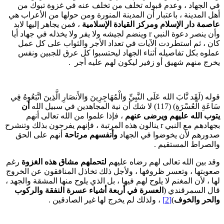
ي الجهاد ، وعدم قبوله تخلف من تخلف عنه في غزوة تبوك من
هل المدينة ، باعتبار أن المدينة المنورة ومن حولها من الأعراب هي
اصمة دار الإسلام ومركز القيادة الإسلامية
، فمن يجاهر إليها لابد
وأن ينصر دعوة النبي r وينضم لجيشه ولا يفر ولا يخذله في جهاد أيا
ان ، ثم استطردت الآيات في تعداد الأجر والثواب على كل عمل
ملوه بكل تفاصيله أثناء الجهاد ليحتسبوا كل عرق للجبين ونفس
خرج منهم شهيق أو زفير ليكون لهم عليه أجر .
وله (لَقَد تَّابَ الله عَلَى النَّبِيِّ وَالْمُهَاجِرِينَ وَالأَنصَارِ الَّذِينَ اتَّبَعُوهُ فِي
عَةِ الْعُسْرَةِ) (117) لا شك أن نية المجاهدين في سبيل الله
أن
توب الله عليهم ويرضى عنهم
، فإذا علموا من الله تعالى أنهم
بجهادهم مع النبي r ينالون هذه المرتبة ، فإنهم يفرحون بذلك وتنشرح
دورهم لأن يخوضوا في الجهاد
وأنفسهم مرتاحة
أنهم على الحق
الصراط المستقيم .
قد بين الله تعالى لهم رضاه عليهم
لتحملهم مشاق هذه الغزوة
رغم
عوبتها ، وتعسر ظروفها ، ولأجل ذلك تخاذل المنافقون عن الخروج
ها ، لأن المغنم لا يلوح لهم فيها ، بل الذي يلوح منها المشقة والجهد ،
ال السمرقندي (
العسرة في أربعة أشياء عسرة النفقة والركوب
الحر والخوف
)
[2]
، ولذلك لم يخرج لها غير الصادقين .