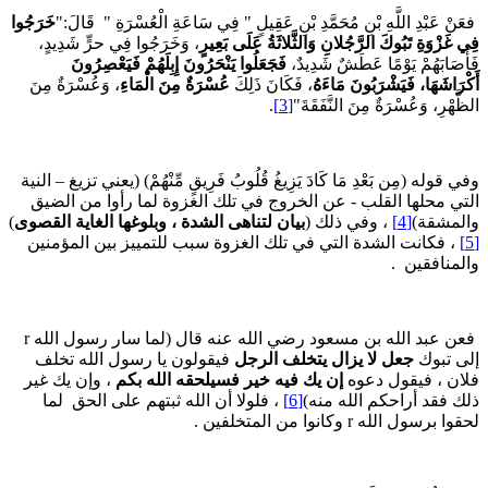
عَنْ عَبْدِ اللَّهِ بْنِ مُحَمَّدِ بْنِ عَقِيلٍ " فِي سَاعَةِ الْعُسْرَةِ " قَالَ:"
خَرَجُوا
ِي غَزْوَةِ تَبُوكَ الرَّجُلانِ وَالثَّلاثَةُ عَلَى بَعِيرٍ
، وَخَرَجُوا فِي حرٍّ شَدِيدٍ،
َأَصَابَهُمْ يَوْمًا عَطَشٌ شَدِيدٌ،
فَجَعَلُوا يَنْحَرُونَ إِبِلَهُمْ فَيَعْصِرُونَ
َكْرَاشَهَا، فَيَشْرَبُونَ مَاءَهُ
، فَكَانَ ذَلِكَ
عُسْرَةٌ مِنَ الْمَاءِ
، وَعُسْرَةٌ مِنَ
لظَّهْرِ، وَعُسْرَةٌ مِنَ النَّفَقَةَ"
[3]
.
في قوله (مِن بَعْدِ مَا كَادَ يَزِيغُ قُلُوبُ فَرِيقٍ مِّنْهُمْ) (يعني تزيغ – النية
لتي محلها القلب - عن الخروج في تلك الغزوة لما رأوا من الضيق
المشقة)
[4]
، وفي ذلك (
بيان لتناهى الشدة ، وبلوغها الغاية القصوى
)
، فكانت الشدة التي في تلك الغزوة سبب للتمييز بين المؤمنين
المنافقين .
فعن عبد الله بن مسعود رضي الله عنه قال (لما سار رسول الله r
لى تبوك
جعل لا يزال يتخلف الرجل
فيقولون يا رسول الله تخلف
لان ، فيقول دعوه
إن يك فيه خير فسيلحقه الله بكم
، وإن يك غير
لك فقد أراحكم الله منه)
[6]
، فلولا أن الله ثبتهم على الحق لما
قوا برسول الله r وكانوا من المتخلفين .