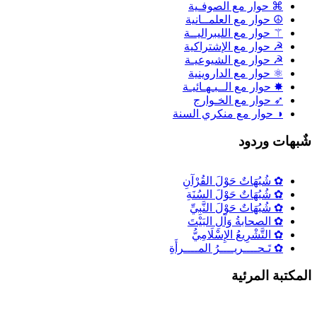
⌘ حوار مع الصوفـية
☮ حوار مع العلمــانية
⚚ حوار مع الليبراليــة
☭ حوار مع الإشتراكية
☭ حوار مع الشيوعيـة
⚛ حوار مع الداروينية
✸ حوار مع الــبـهـائيـة
➶ حوار مع الخـوارج
◑ حوار مع منكري السنة
ٌبهات وردود
✿ شُبُهَاتٌ حَوْلَ القُرْآنِ
✿ شُبُهَاتٌ حَوْلَ السُنَةِ
✿ شُبُهَاتٌ حَوْلَ النَّبِيِّ
✿ الصحابةُ وَآلِ البَيْتَ
✿ التَّشْرِيعُ الإِسْلَامِيُّ
✿ تَـحــــريــــرُ المــــرأَةِ
لمكتبة المرئية