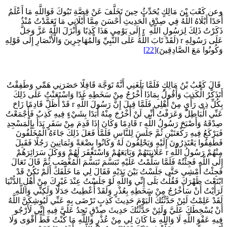
عن كَعْبَ بْنَ مَالِكٍ يُحَدِّثُ حِينَ تَخَلَّفَ عَنْ قِصَّةِ تَبُوكَ فَوَاللَّهِ مَا أَعْلَمُ
َحَدًا أَبْلَاهُ اللَّهُ فِي صِدْقِ الْحَدِيثِ أَحْسَنَ مِمَّا أَبْلَانِي مَا تَعَمَّدْتُ مُنْذُ
ذَكَرْتُ ذَلِكَ لِرَسُولِ اللَّهِ r إِلَى يَوْمِي هَذَا كَذِبًا وَأَنْزَلَ اللَّهُ عَزَّ وَجَلَّ
عَلَى رَسُولِهِ r (لَقَدْ تَابَ اللَّهُ عَلَى النَّبِيِّ وَالْمُهَاجِرِينَ وَالْأَنْصَارِ إِلَى قَوْلِهِ
َكُونُوا مَعَ الصَّادِقِينَ)
[22]
َالَ كَعْبُ بْنُ مَالِكٍ فَلَمَّا بَلَغَنِي أَنَّهُ تَوَجَّهَ قَافِلًا حَضَرَنِي هَمِّي وَطَفِقْتُ
َتَذَكَّرُ الْكَذِبَ وَأَقُولُ بِمَاذَا أَخْرُجُ مِنْ سَخَطِهِ غَدًا وَاسْتَعَنْتُ عَلَى ذَلِكَ
بِكُلِّ ذِي رَأْيٍ مِنْ أَهْلِي فَلَمَّا قِيلَ إِنَّ رَسُولَ اللَّهِ r قَدْ أَظَلَّ قَادِمًا زَاحَ
َنِّي الْبَاطِلُ وَعَرَفْتُ أَنِّي لَنْ أَخْرُجَ مِنْهُ أَبَدًا بِشَيْءٍ فِيهِ كَذِبٌ فَأَجْمَعْتُ
صِدْقَهُ وَأَصْبَحَ رَسُولُ اللَّهِ r قَادِمًا وَكَانَ إِذَا قَدِمَ مِنْ سَفَرٍ بَدَأَ بِالْمَسْجِدِ
َيَرْكَعُ فِيهِ رَكْعَتَيْنِ ثُمَّ جَلَسَ لِلنَّاسِ فَلَمَّا فَعَلَ ذَلِكَ جَاءَهُ الْمُخَلَّفُونَ
َطَفِقُوا يَعْتَذِرُونَ إِلَيْهِ وَيَحْلِفُونَ لَهُ وَكَانُوا بِضْعَةً وَثَمَانِينَ رَجُلًا فَقَبِلَ
مِنْهُمْ رَسُولُ اللَّهِ r عَلَانِيَتَهُمْ وَبَايَعَهُمْ وَاسْتَغْفَرَ لَهُمْ وَوَكَلَ سَرَائِرَهُمْ
ِلَى اللَّهِ فَجِئْتُهُ فَلَمَّا سَلَّمْتُ عَلَيْهِ تَبَسَّمَ تَبَسُّمَ الْمُغْضَبِ ثُمَّ قَالَ تَعَالَ
َجِئْتُ أَمْشِي حَتَّى جَلَسْتُ بَيْنَ يَدَيْهِ فَقَالَ لِي مَا خَلَّفَكَ أَلَمْ تَكُنْ قَدْ
بْتَعْتَ ظَهْرَكَ فَقُلْتُ بَلَى إِنِّي وَاللَّهِ لَوْ جَلَسْتُ عِنْدَ غَيْرِكَ مِنْ أَهْلِ الدُّنْيَا
َرَأَيْتُ أَنْ سَأَخْرُجُ مِنْ سَخَطِهِ بِعُذْرٍ وَلَقَدْ أُعْطِيتُ جَدَلًا وَلَكِنِّي وَاللَّهِ
َقَدْ عَلِمْتُ لَئِنْ حَدَّثْتُكَ الْيَوْمَ حَدِيثَ كَذِبٍ تَرْضَى بِهِ عَنِّي لَيُوشِكَنَّ اللَّهُ
َنْ يُسْخِطَكَ عَلَيَّ وَلَئِنْ حَدَّثْتُكَ حَدِيثَ صِدْقٍ تَجِدُ عَلَيَّ فِيهِ إِنِّي لَأَرْجُو
ِيهِ عَفْوَ اللَّهِ لَا وَاللَّهِ مَا كَانَ لِي مِنْ عُذْرٍ وَاللَّهِ مَا كُنْتُ قَطُّ أَقْوَى وَلَا