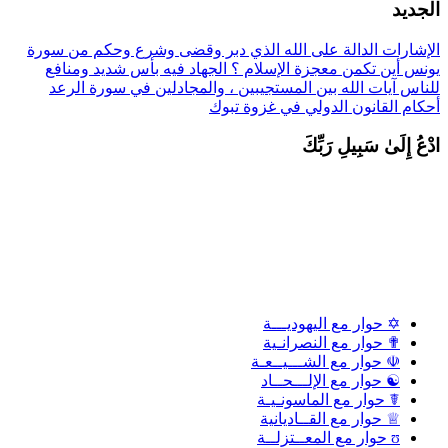
لجديد
لإشارات الدالة على الله الذي دبر وقضى وشرع وحكم من سورة
ونس
أين تكمن معجزة الإسلام ؟
الجهاد فيه بأس شديد ومنافع
لناس
آيات الله بين المستجيبين ، والمجادلين في سورة الرعد
حكام القانون الدولي في غزوة تبوك
دْعُ إِلَىٰ سَبِيلِ رَبِّكَ
✡ حوار مع اليهوديـــة
✟ حوار مع النصرانـية
☫ حوار مع الشـــيــعـة
☯ حوار مع الإلـــحــاد
☤ حوار مع الماسونـيـة
♕ حوار مع القــاديانية
ʊ حوار مع المعــتزلــة