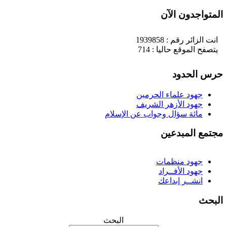
لمتواجدون الآن
انت الزائر رقم : 1939858
يتصفح الموقع حاليا : 714
رس الحدود
جهود علماء الحرمين
جهود الأزهر الشريف
مائة سؤال وجواب عن الإسلام
جتمع المبدعين
جهود منظمات
جهود الأفــراد
انشــر إبداعك
لبحث
البحث