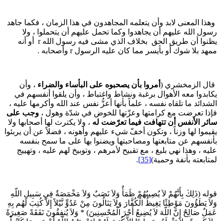
هذا المعنى لابد وأن يتعلمه المجاهدون في هذا الزمان ، فكما جاهد
سول الله عليهم أن يجاهدوا وكما تحمل عليهم أن يتحملوا ، ولا
يظنوا أن طريق الحق بخلاف الذي مشى فيه رسول الله r أو أنه
مهد بلا شوك أو بأيسر مما كان عليه الرسول r وأصحابه .
ال الزمخشري (
أمروا بأن يصحبوه على البأساء والضراء
، وأن
كابدوا معه الأهوال برغبة ونشاط واغتباط ، وأن يلقوا أنفسهم في
لشدائد ما تلقاه نفسه ، علماً بأنها أعزُّ نفس عند الله وأكرمها عليه ،
إذا تعرضت مع كرامتها وعزّتها للخوض في شدّة وهول ،
وجب على
ائر الأنفس أن تتهافت فيما تعرّضت له
، ولا يكترث لها أصحابها ولا
قيموا لها وزناً ، وتكون أخفّ شيء عليهم وأهونه ، فضلاً عن أن يربئوا
أنفسهم عن متابعتها ومصاحبتها ويضنوا بها على ما سمح بنفسه
ليه ، وهذا نهي بليغ ، مع تقبيح لأمرهم ، وتوبيخ لهم عليه ، وتهييج
متابعته بأنفة وحمية)
[35]
.
وله (ذَلِكَ بِأَنَّهُمْ لاَ يُصِيبُهُمْ ظَمَأٌ وَلاَ نَصَبٌ وَلاَ مَخْمَصَةٌ فِي سَبِيلِ اللّهِ
لاَ يَطَؤُونَ مَوْطِئًا يَغِيظُ الْكُفَّارَ وَلاَ يَنَالُونَ مِنْ عَدُوٍّ نَّيْلاً إِلاَّ كُتِبَ لَهُم بِهِ
َمَلٌ صَالِحٌ إِنَّ اللّهَ لاَ يُضِيعُ أَجْرَ الْمُحْسِنِينَ) * وَلاَ يُنفِقُونَ نَفَقَةً صَغِيرَةً