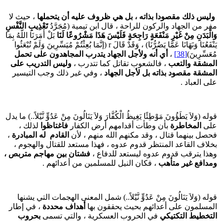
وليس ذلك مقصودا بذاته ، بل هي ظروف عليه أن يتحملها
، حيث لا
فر من الجهاد والركون للراحة ، قال ابن تيمية (مُجَرَّدُ
تَعْذِيبِ النَّفْسِ
َالْبَدَنِ مِنْ غَيْرِ مَنْفَعَةٍ رَاجِحَةٍ فَلَيْسَ هَذَا مَشْرُوعًا لَنَا
بَلْ أَمَرَنَا اللَّهُ بِمَا
يَنْفَعُنَا وَنَهَانَا عَمَّا يَضُرُّنَا) ، وَقَدْ قَالَ r (إنَّمَا بُعِثْتُمْ مُيَسِّرِينَ وَلَمْ تُبْعَثُوا
ُعَسِّرِينَ)
[38]
،
أي أنه ولأجل الجهاد يتدرب المجاهدون على تحمل
لمشقة والتعب
، فالشعوب تقاتل كما تتدرب ،
وليس التدريب على
لمشقة مقصود بذاته بل لأجل الجهاد
، وفي غير ذلك وجب التيسير
لى العباد .
وله (وَلاَ يَطَؤُونَ مَوْطِئًا يَغِيظُ الْكُفَّارَ وَلاَ يَنَالُونَ مِنْ عَدُوٍّ نَّيْلاً..) ما يدل
لى
المخاطرة
بأن وطأت أقدامهم أرض الكفار
فاغتاظوا
لذلك ،
حصل بينهما قتال ، وقد مكنهم الله منهم ، لأن
القادم له المبادرة
،
خلاف القاعد المنتظر قدوم عدوه ، فهذا مستعد للقتال والهجوم ،
هذا يترقب قدوم عدوه ليستعد للدفاع ،
فشتان بين مهاجم متربص ،
مدافع غير متأهب
، فكان النيل للمسلمين من أعدائهم .
وله (وَلاَ يَنَالُونَ مِنْ عَدُوٍّ نَّيْلاً..) شمل المعنى الهجمات التي يشنها
لمسلمون على أعدائهم بحيث يحققون بها
أهداف محددة
، في إطار
لتخطيط التكتيكي
في الحروب العسكرية ، والتي تسمى
بحروب