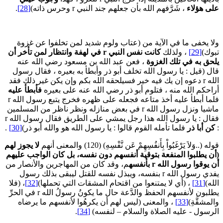
لى هؤلاء
، شَرَّفهم الله بأن جعلهم جند النبي r وحرس ذاته)
[28]
.
لا يخفى ما في الآية من (عتاب ولوم شديد لمن تخلفوا عن غزوة
بوك)
[29]
، ولذلك
كانت نفس النبي
r
في لهفة وانتظار لمن تأخر أن
لحق به في تلك الغزوة
، فعن عبد الله بن مسعود رضي الله عنه
ال (قيل : يا رسول الله تخلف أبو ذر وأبطأ به بعيره ، فقال رسول
الله r دعوه إن يك فيه خير فسيلحقه الله بكم وإن يكن غير ذلك فقد
راحكم الله منه ، فتلوم أبو ذر رضي الله عنه على بعيره
فأبطأ عليه
فلما أبطأ عليه أخذ متاعه فجعله على ظهره فخرج يتبع رسول الله r
ماشيا ونزل رسول الله r في بعض منازله ونظر ناظر من المسلمين
فقال : يا رسول الله هذا رجل يمشي على الطريق فقال رسول الله r
كن أبا ذر
فلما تأمله القوم قالوا : يا رسول الله هو والله أبو ذر)
[30]
.
له (..وَلاَ يَرْغَبُواْ بِأَنفُسِهِمْ عَن نَّفْسِهِ) (120) والمعنى أنهم
لا يجوز لهم
أن يطلبوا المنفعة بتوقية أنفسهم دون نفسه، بل كان الواجب عليهم
ن يوقوا رسول الله
r
بأنفسه
م، وقد كان من المهاجرين والأنصار من
يفدي رسول الله r بنفسه، ويبذل نفسه للقتل ليبقى بذلك رسول
لله)
[31]
، (أي لا يمتنعوا من اقتحام المشقات التي تحملها)
[32]
، (فلا
يطلبون لأنفسهم الحفظ والدَّعة حال ما يكونُ رسولُ الله r في الحرِّ
المشقَّةِ)
[33]
، والمعنى (ليس لهم أن يكرهُوا لأنفسهم ما يرضاه
لرسول - عليه الصلاة والسلام – لنفسه)
[34]
.