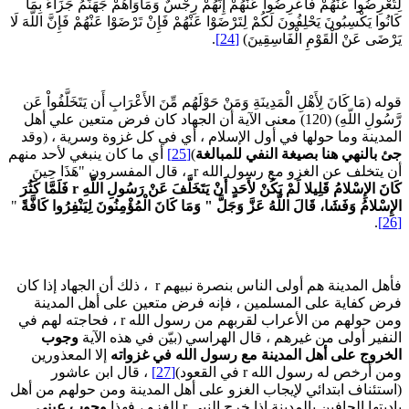
ِتُعْرِضُوا عَنْهُمْ فَاعْرِضُوا عَنْهُمْ إِنَّهُمْ رِجْسٌ وَمَأْوَاهُمْ جَهَنَّمُ جَزَاءً بِمَا
َانُوا يَكْسِبُونَ يَحْلِفُونَ لَكُمْ لِتَرْضَوْا عَنْهُمْ فَإِنْ تَرْضَوْا عَنْهُمْ فَإِنَّ اللَّهَ لَا
َرْضَى عَنْ الْقَوْمِ الْفَاسِقِينَ)
[24]
.
وله (مَا كَانَ لِأَهْلِ الْمَدِينَةِ وَمَنْ حَوْلَهُم مِّنَ الأَعْرَابِ أَن يَتَخَلَّفُواْ عَن
رَّسُولِ اللّهِ) (120) معنى الآية أن الجهاد كان فرض متعين علي أهل
لمدينة وما حولها في أول الإسلام ، أي في كل غزوة وسرية ، (وقد
ئ بالنهي هنا بصيغة النفي للمبالغة
)
[25]
أي ما كان ينبغي لأحد منهم
 يتخلف عن الغزو مع رسول الله r ، قال المفسرون "هَذَا حِينَ
َانَ الإِسْلامُ قَلِيلا لَمْ يَكُنْ لأَحَدٍ أَنْ يَتَخَلَّفَ عَنْ رَسُولِ اللَّهِ
r
فَلَمَّا كَثُرَ
لإِسْلامُ وَفَشَا، قَالَ اللَّهُ عَزَّ وَجَلَّ " وَمَا كَانَ الْمُؤْمِنُونَ لِيَنْفِرُوا كَافَّةً
"
.
فأهل المدينة هم أولى الناس بنصرة نبيهم r ، ذلك أن الجهاد إذا كان
رض كفاية على المسلمين ، فإنه فرض متعين على أهل المدينة
ومن حولهم من الأعراب لقربهم من رسول الله r ، فحاجته لهم في
لنفير أولى من غيرهم ، قال الهراسي (بيّن في هذه الآية
وجوب
لخروج على أهل المدينة مع رسول الله في غزواته
إلا المعذورين
من أرخص له رسول الله r في القعود)
[27]
، قال ابن عاشور
استئناف ابتدائي لإيجاب الغزو على أهل المدينة ومن حولهم من أهل
اديتها الحافين بالمدينة إذا خرج النبي r للغزو ، فهذا
وجوب عيني