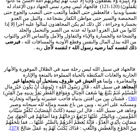
لاَ كَبِيرَةً وَلاَ يَقْطَعُونَ وَادِيًا إِلاَّ كُتِبَ لَهُمْ لِيَجْزِيَهُمُ اللّهُ أَحْسَنَ مَا كَانُواْ
يَعْمَلُونَ) (120-121) فالجهاد ليس مجرد تمني الجهاد دون الإعداد له
فسيا وبدنيا ، فالعطش حتى الظمأ والتعب حتى النصب والجوع حتى
لمخمصة والسير حتى مواطن الكفار بشجاعة ، والنيل من العدو
جسارة وجراءة ، كل ذلك لم يكن المجاهدون لينالوا عليه أجرا إلا إذا
انوا من قبل الغزو أعدوا له عدته من الصبر والتحمل والجلد
الشجاعة والجسارة والإباء والتفاؤل والأمل والتماس الأجر والثواب
ن الله ببذل المال والنفس وقطع الأودية والمسافات لله ،
فيرضى
لك لنفسه كما رضيه رسول الله
r
لنفسه لأجل
ربه .
الجهاد في سبيل الله ليس رحلة صيد في الظلال الموفورة والأنهار
لجارية والغابات المكتظة بالحياة المملوءة بالمتعة والإثارة
المغامرة ، وإنما هو
العيش في ظروف يستحيل أن يتحملها غير
لمجاهد
في سبيل الله ، قَالَ رَسُولُ اللَّهِ r (يُوشِكُ أَنْ يَكُونَ خَيْرَ مَالِ
لْمُسْلِمِ غَنَمٌ يَتْبَعُ بِهَا شَعَفَ الْجِبَالِ وَمَوَاقِعَ الْقَطْرِ يَفِرُّ بِدِينِهِ مِنْ الْفِتَنِ)
، فشتان بين من أفتتن بدنياه فأحب عشيرته وأمواله وتجارته
مسكنه على آخرته ، وبين من باع نفسه وماله لله سبحانه وصبر
جاهد في سبيل الله ، قال ابن تيمية (كَانَتْ الْمَصَائِبُ تُكَفِّرُ سَيِّئَاتِ
لْمُؤْمِنِينَ ، وَبِالصَّبْرِ عَلَيْهَا تَرْتَفِعُ دَرَجَاتُهُمْ وَمَا أَصَابَهُمْ فِي الْجِهَادِ مِنْ
صَائِبَ بِأَيْدِي الْعَدُوِّ ، فَإِنَّهُ يُعَظِّمُ أَجْرَهُمْ بِالصَّبْرِ عَلَيْهَا ،.. فمَا يَلْحَقُهُمْ
ِنْ الْجَوْعِ وَالْعَطَشِ وَالتَّعَبِ : فَذَاكَ يُكْتَبُ لَهُمْ بِهِ عَمَلٌ صَالِحٌ )
[37]
.