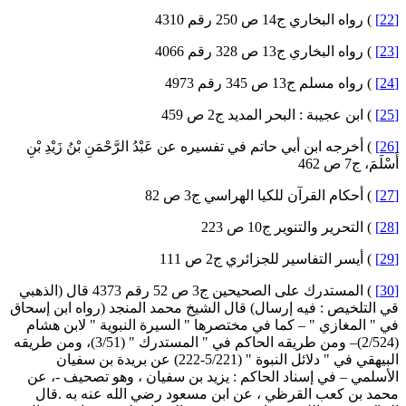
) رواه البخاري ج14 ص 250 رقم 4310
) رواه البخاري ج13 ص 328 رقم 4066
) رواه مسلم ج13 ص 345 رقم 4973
) ابن عجيبة : البحر المديد ج2 ص 459
) أخرجه ابن أبي حاتم في تفسيره عن عَبْدُ الرَّحْمَنِ بْنُ زَيْدِ بْنِ
سْلَمَ، ج7 ص 462
) أحكام القرآن للكيا الهراسي ج3 ص 82
) التحرير والتنوير ج10 ص 223
) أيسر التفاسير للجزائري ج2 ص 111
) المستدرك على الصحيحين ج3 ص 52 رقم 4373 قال (الذهبي
ي التلخيص : فيه إرسال) قال الشيخ محمد المنجد (رواه ابن إسحاق
ي " المغازي " – كما في مختصرها " السيرة النبوية " لابن هشام
(2/524)– ومن طريقه الحاكم في " المستدرك " (3/51)، ومن طريقه
البيهقي في " دلائل النبوة " (5/221-222) عن بريدة بن سفيان
لأسلمي – في إسناد الحاكم : يزيد بن سفيان ، وهو تصحيف -، عن
حمد بن كعب القرظي ، عن ابن مسعود رضي الله عنه به .قال