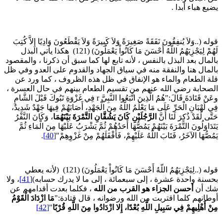
ضيع هباء أبدا .
وله (..وَلاَ يُنفِقُونَ نَفَقَةً صَغِيرَةً وَلاَ كَبِيرَةً وَلاَ يَقْطَعُونَ وَادِيًا إِلاَّ كُتِبَ
لَهُمْ لِيَجْزِيَهُمُ اللّهُ أَحْسَنَ مَا كَانُواْ يَعْمَلُونَ) (121) هكذا يأتي البذل
المال بعد البذل بالنفس ، لأنه تابع لها كما سبق أن ذكرنا ، والمقصود
المال هنا والنفقة منه في سياق الجهاد والقدوم على العدو وفي ظل
لة الطعام والماء هو الإنفاق في ظل هذه الظروف ، كما ورد عن
لصحابة رضي الله عنهم من تقسيم الطعام بينهم في حال العسرة ،
وعَنْ قَتَادَةَ قَالَ:"هُمُ الَّذِينَ اتَّبَعُوا النَّبِيَّ r فِي غَزْوَةِ تَبُوكَ قَبْلَ الشَّامِ
ِي لَهْبَانِ الْحَرِّ عَلَى مَا يَعْلَمُ اللَّهُ مِنَ الْجَهْدِ، أَصَابَهُمْ فِيهَا جَهْدٌ شَدِيدٌ،
تَّى لَقَدْ ذُكِرَ لَنَا أَنَّ
الرَّجُلَيْنِ كَانَ يَشُقَّانِ التَّمْرَةَ بَيْنَهُمَا
، وَكَانَ النَّفْرُ
تَدَاوَلُونَ التَّمْرَةَ بَيْنَهُمْ يَمُصُّهَا أَحَدُهُمْ ثُمَّ يَشْرَبُ عَلَيْهَا مِنَ الْمَاءِ ثُمَّ
َمُصُّهَا الآخَرُ، فَتَابَ اللَّهُ عَلَيْهِمْ، فَأَقْفَلَهُمْ مِنْ غَزْوِهِمْ"
[40]
.
قوله (..لِيَجْزِيَهُمُ اللّهُ أَحْسَنَ مَا كَانُواْ يَعْمَلُونَ) (121) (لأنه يعطي
حسنة واحدة عشرة ، إلى سبعمائة ، إلى ما لا يدرك حسابه)
[41]
، ولا
ك أن
أحسن الجزاء هو القرب من الله
، فكلما بعدت أقدامهم عن
وطانهم كلما اقتربت من الله ورضوانه ، قال قتادة:"
مَا ازْدَادَ الْقَوْمُ
ِنْ أَهْلِيهِمْ فِي سَبِيلِ اللَّهِ بُعْدًا، إِلا ازْدَادُوا مِنَ اللَّهِ قُرْبًا
"
[42]