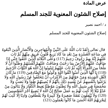
رض المادة
صلاح الشئون المعنوية للجند المسلم
 / احمد نصير
صلاح الشئون المعنوية للجند المسلم
ال تعالى (لَقَدْ تَابَ اللَّهُ عَلَى النَّبِيِّ وَالْمُهَاجِرِينَ وَالْأَنْصَارِ الَّذِينَ اتَّبَعُوهُ
ِي سَاعَةِ الْعُسْرَةِ مِنْ بَعْدِ مَا كَادَ يَزِيغُ قُلُوبُ فَرِيقٍ مِنْهُمْ ثُمَّ تَابَ
عَلَيْهِمْ إِنَّهُ بِهِمْ رَءُوفٌ رَحِيمٌ (117) وَعَلَى الثَّلَاثَةِ الَّذِينَ خُلِّفُوا حَتَّى إِذَا
َاقَتْ عَلَيْهِمُ الْأَرْضُ بِمَا رَحُبَتْ وَضَاقَتْ عَلَيْهِمْ أَنْفُسُهُمْ وَظَنُّوا أَنْ لَا
لْجَأَ مِنَ اللَّهِ إِلَّا إِلَيْهِ ثُمَّ تَابَ عَلَيْهِمْ لِيَتُوبُوا إِنَّ اللَّهَ هُوَ التَّوَّابُ الرَّحِيمُ
(118) يَا أَيُّهَا الَّذِينَ آَمَنُوا اتَّقُوا اللَّهَ وَكُونُوا مَعَ الصَّادِقِينَ (119) مَا كَانَ
ِأَهْلِ الْمَدِينَةِ وَمَنْ حَوْلَهُمْ مِنَ الْأَعْرَابِ أَنْ يَتَخَلَّفُوا عَنْ رَسُولِ اللَّهِ وَلَا
رْغَبُوا بِأَنْفُسِهِمْ عَنْ نَفْسِهِ ذَلِكَ بِأَنَّهُمْ لَا يُصِيبُهُمْ ظَمَأٌ وَلَا نَصَبٌ وَلَا
َخْمَصَةٌ فِي سَبِيلِ اللَّهِ وَلَا يَطَئُونَ مَوْطِئًا يَغِيظُ الْكُفَّارَ وَلَا يَنَالُونَ مِنْ
دُوٍّ نَيْلًا إِلَّا كُتِبَ لَهُمْ بِهِ عَمَلٌ صَالِحٌ إِنَّ اللَّهَ لَا يُضِيعُ أَجْرَ الْمُحْسِنِينَ
(120) وَلَا يُنْفِقُونَ نَفَقَةً صَغِيرَةً وَلَا كَبِيرَةً وَلَا يَقْطَعُونَ وَادِيًا إِلَّا كُتِبَ لَهُمْ
يَجْزِيَهُمُ اللَّهُ أَحْسَنَ مَا كَانُوا يَعْمَلُونَ (121)