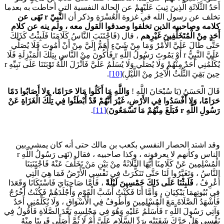
َحَدُ الثَّلَاثَةِ الَّذِينَ تِيبَ عَلَيْهِمْ عن الحالة النفسية التي أحاطت به بعدما
خلف عن رسول الله في غزوة الْعُسْرَةِ وذكر أن ال
نَّبِيّ
r
نَهَى عن
لامه وصاحبيه الذين تخلفوا وصدقوا القول معه ، ولم ينه عن كلام
َحَدٍ مِنْ الْمُتَخَلِّفِينَ غَيْرِهم
، قال (فَاجْتَنَبَ النَّاسُ كَلَامَنَا فَلَبِثْتُ كَذَلِكَ
َتَّى طَالَ عَلَيَّ الْأَمْرُ وَمَا مِنْ شَيْءٍ أَهَمُّ إِلَيَّ مِنْ أَنْ أَمُوتَ فَلَا يُصَلِّي
عَلَيَّ النَّبِيُّ r أَوْ يَمُوتَ رَسُولُ اللَّهِ r فَأَكُونَ مِنْ النَّاسِ بِتِلْكَ الْمَنْزِلَةِ فَلَا
يُكَلِّمُنِي أَحَدٌ مِنْهُمْ وَلَا يُصَلِّي وَلَا يُسَلِّمُ عَلَيَّ فَأَنْزَلَ اللَّهُ تَوْبَتَنَا عَلَى نَبِيِّهِ r
ِينَ بَقِيَ الثُّلُثُ الْآخِرُ مِنْ اللَّيْلِ)
[10]
.
َالَ الْحَسَنُ (يَا سُبْحَانَ اللَّهِ !
وَاللَّهِ مَا أَكَلُوا مَالا حَرَامًا، وَلا أَصَابُوا دَمًا
َرَامًا، وَلا أَفْسَدُوا فِي الأَرْضِ، غَيْرَ أَنَّهُمْ قَدْ أَبْطَئُوا فِي تِلْكَ الْغَزَاةِ عَنْ
َسُولِ اللَّهِ
r
فَبَلَغَ مِنْهُمْ مَا تَسْمَعُونَ
)
[11]
.
قد اشتد الحصار النفسي بكعب بن مالك حتى أنه كان يمشي بين
الناس وكأنهم لا يعرفونه ، وكذا صاحبيه ، فقال (نَهَى رَسُولُ اللَّهِ r
ْمُسْلِمِينَ عَنْ كَلَامِنَا أَيُّهَا الثَّلَاثَةُ مِنْ بَيْنِ مَنْ تَخَلَّفَ عَنْهُ فَاجْتَنَبَنَا
لنَّاسُ ، وَتَغَيَّرُوا لَنَا حَتَّى تَنَكَّرَتْ فِي نَفْسِي الْأَرْضُ فَمَا هِيَ الَّتِي
َعْرِفُ ،
فَلَبِثْنَا عَلَى ذَلِكَ خَمْسِينَ لَيْلَةً
، فَأَمَّا صَاحِبَايَ فَاسْتَكَانَا وَقَعَدَا
ِي بُيُوتِهِمَا يَبْكِيَانِ ، وَأَمَّا أَنَا فَكُنْتُ أَشَبَّ الْقَوْمِ وَأَجْلَدَهُمْ فَكُنْتُ أَخْرُجُ
َأَشْهَدُ الصَّلَاةَ مَعَ الْمُسْلِمِينَ وَأَطُوفُ فِي الْأَسْوَاقِ ، وَلَا يُكَلِّمُنِي أَحَدٌ
وَآتِي رَسُولَ اللَّهِ r فَأُسَلِّمُ عَلَيْهِ وَهُوَ فِي مَجْلِسِهِ بَعْدَ الصَّلَاةِ فَأَقُولُ فِي
َفْسِي هَلْ حَرَّكَ شَفَتَيْهِ بِرَدِّ السَّلَامِ عَلَيَّ أَمْ لَا ثُمَّ أُصَلِّي قَرِيبًا مِنْهُ