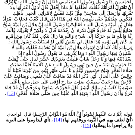
ْخَمْسِينَ إِذَا رَسُولُ رَسُولِ اللَّهِ r يَأْتِينِي فَقَالَ إِنَّ رَسُولَ اللَّهِ r
يَأْمُرُكَ
نْ تَعْتَزِلَ امْرَأَتَكَ
فَقُلْتُ أُطَلِّقُهَا أَمْ مَاذَا أَفْعَلُ قَالَ لَا بَلْ اعْتَزِلْهَا وَلَا
َقْرَبْهَا وَأَرْسَلَ إِلَى صَاحِبَيَّ مِثْلَ ذَلِكَ فَقُلْتُ لِامْرَأَتِي الْحَقِي بِأَهْلِكِ
َتَكُونِي عِنْدَهُمْ حَتَّى يَقْضِيَ اللَّهُ فِي هَذَا الْأَمْرِ قَالَ كَعْبٌ فَجَاءَتْ امْرَأَةُ
هِلَالِ بْنِ أُمَيَّةَ رَسُولَ اللَّهِ r فَقَالَتْ يَا رَسُولَ اللَّهِ إِنَّ هِلَالَ بْنَ أُمَيَّةَ شَيْخٌ
َائِعٌ لَيْسَ لَهُ خَادِمٌ فَهَلْ تَكْرَهُ أَنْ أَخْدُمَهُ قَالَ لَا وَلَكِنْ لَا يَقْرَبْكِ قَالَتْ
ِنَّهُ وَاللَّهِ مَا بِهِ حَرَكَةٌ إِلَى شَيْءٍ وَاللَّهِ مَا زَالَ يَبْكِي مُنْذُ كَانَ مِنْ أَمْرِهِ
مَا كَانَ إِلَى يَوْمِهِ هَذَا فَقَالَ لِي بَعْضُ أَهْلِي لَوْ اسْتَأْذَنْتَ رَسُولَ اللَّهِ r
ي امْرَأَتِكَ كَمَا أَذِنَ لِامْرَأَةِ هِلَالِ بْنِ أُمَيَّةَ أَنْ تَخْدُمَهُ فَقُلْتُ وَاللَّهِ لَا
أَسْتَأْذِنُ فِيهَا رَسُولَ اللَّهِ r وَمَا يُدْرِينِي مَا يَقُولُ رَسُولُ اللَّهِ r إِذَا
سْتَأْذَنْتُهُ فِيهَا وَأَنَا رَجُلٌ شَابٌّ فَلَبِثْتُ بَعْدَ ذَلِكَ عَشْرَ لَيَالٍ حَتَّى كَمَلَتْ
لَنَا خَمْسُونَ لَيْلَةً مِنْ حِينَ نَهَى رَسُولُ اللَّهِ r عَنْ كَلَامِنَا فَلَمَّا صَلَّيْتُ
َلَاةَ الْفَجْرِ صُبْحَ خَمْسِينَ لَيْلَةً وَأَنَا عَلَى ظَهْرِ بَيْتٍ مِنْ بُيُوتِنَا فَبَيْنَا أَنَا
َالِسٌ عَلَى الْحَالِ الَّتِي ذَكَرَ اللَّهُ قَدْ ضَاقَتْ عَلَيَّ نَفْسِي وَضَاقَتْ عَلَيَّ
لْأَرْضُ بِمَا رَحُبَتْ سَمِعْتُ صَوْتَ صَارِخٍ أَوْفَى عَلَى جَبَلِ سَلْعٍ بِأَعْلَى
َوْتِهِ يَا كَعْبُ بْنَ مَالِكٍ أَبْشِرْ قَالَ فَخَرَرْتُ سَاجِدًا وَعَرَفْتُ أَنْ قَدْ جَاءَ
َجٌ وَآذَنَ رَسُولُ اللَّهِ r بِتَوْبَةِ اللَّهِ عَلَيْنَا حِينَ صَلَّى صَلَاةَ الْفَجْرِ)
[13]
.
وله (ثُمَّ تَابَ عَلَيْهِمْ لِيَتُوبُواْ إِنَّ اللّهَ هُوَ التَّوَّابُ الرَّحِيمُ) قال الواحدي
أَيْ لطف بهم في التَّوبة ووفَّقهم لها
)
[14]
، (
أي ليداوموا على التوبةِ
لا يراجعوا ما يبطلها
)
[15]
.