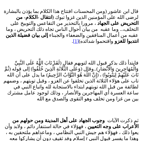
ال ابن عاشور (ومن المحسنات افتتاح هذا الكلام بما يؤذن بالبشارة
رضى الله على المؤمنين الذين غزوا تبوك (
انتقال -الكلام- من
لتحريض على الجهاد
، مرورا بالتحذير من التقاعس والتوبيخ على
لتخلف،.. وما عقبه من بيان أحوال الناس تجاه ذلك التحريض ، وما
قبه من أعمال المنافقين والضعفاء والجبناء
إلى بيان فضيلة الذين
نتدبوا للغزو
واقتحموا شدائده)
[1]
.
ابتدأ ذلك بذكر قبول الله لتوبهم فقال (لَقَدْ تَابَ اللَّهُ عَلَى النَّبِيِّ
َالْمُهَاجِرِينَ وَالْأَنْصَارِ)..وقال (وَعَلَى الثَّلَاثَةِ الَّذِينَ خُلِّفُوا) إلى قوله (ثُمَّ
َابَ عَلَيْهِمْ لِيَتُوبُوا) ، (إِنَّ اللَّهَ هُوَ التَّوَّابُ الرَّحِيمُ) ما يدل على أن الله
اب على هؤلاء الثلاثة الذين تخلفوا عن الغزو ، وقبل توبتهم ، وضمهم
طائفة من قبل الله توبتهم ابتداء بالاستجابة لله واتباع النبي في
اعة العسرة أي المهاجرين والأنصار ، وذلك لوجود عامل مشترك
ين من غزا ومن تخلف وهو التقوى والصدق مع الله
م ذكرت الآيات
وجوب الجهاد على أهل المدينة ومن حولهم من
لأعراب على وجه التعيين
، فهؤلاء في حالة استنفار دائم ، ولابد وأن
عوا ذلك ، فهؤلاء هم جيش النبي النظامي ، وماعداهم ملتحقين به ،
وهذا ما يفسر قبول النبي r إسلام وفد ثقيف دون أن يشاركوا معه