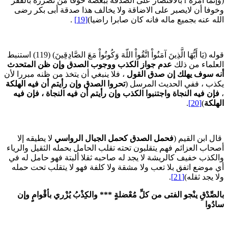
(وإنما أمره r بالاقتصار على الصدقة ببعضه خوفا من تضرره بالفقر
خوفا أن لايصبر على الاضاقة ولا يخالف هذا صدقة أبى بكر رضى
لله عنه بجميع ماله فانه كان صابرا راضيا)
[19]
.
قوله (يَا أَيُّهَا الَّذِينَ آمَنُواْ اتَّقُواْ اللّهَ وَكُونُواْ مَعَ الصَّادِقِينَ) (119) استنبط
لعلماء من ذلك
عدم جواز الكذب ووجوب الصدق وإن ظن المتحدث
نه سوف يهلك إن صدق القول
، فلا ينبغي أن يتخذ من ظنه مبررا لأن
كذب ، ففي الحديث المرسل (
تحروا الصدق وإن رأيتم أن فيه الهلكة
فإن فيه النجاة واجتنبوا الكذب وإن رأيتم أن فيه النجاة ، فإن فيه
لهلكة
)
[20]
.
ال ابن القيم (
فحمل الصدق كحمل الجبال الرواسي
لا يطيقه إلا
صحاب العزائم فهم يتقلبون تحته تقلب الحامل بحمله الثقيل والرياء
الكذب خفيف كالريشة لا يجد له صاحبه ثقلا ألبتة فهو حامل له في
ي موضع اتفق بلا تعب ولا مشقة ولا كلفة فهو لا يتقلب تحت حمله
لا يجد ثقله)
[21]
.
الصِّدْقِ ينْجو الفتى من كلِّ مُعْضلةٍ
***
والكِذْبُ يُزْري بأقْوامٍ وإن
ادُوا