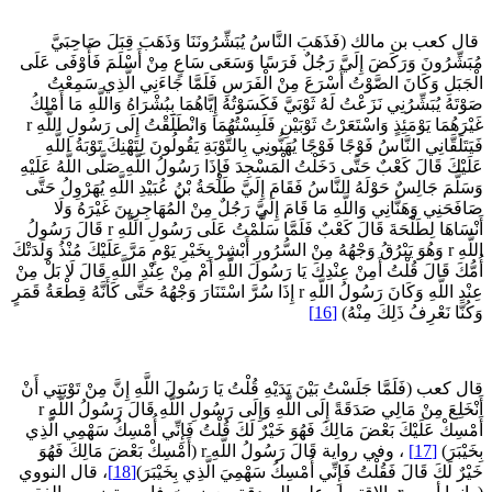
ال كعب بن مالك (فَذَهَبَ النَّاسُ يُبَشِّرُونَنَا وَذَهَبَ قِبَلَ صَاحِبَيَّ
ُبَشِّرُونَ وَرَكَضَ إِلَيَّ رَجُلٌ فَرَسًا وَسَعَى سَاعٍ مِنْ أَسْلَمَ فَأَوْفَى عَلَى
لْجَبَلِ وَكَانَ الصَّوْتُ أَسْرَعَ مِنْ الْفَرَسِ فَلَمَّا جَاءَنِي الَّذِي سَمِعْتُ
وْتَهُ يُبَشِّرُنِي نَزَعْتُ لَهُ ثَوْبَيَّ فَكَسَوْتُهُ إِيَّاهُمَا بِبُشْرَاهُ وَاللَّهِ مَا أَمْلِكُ
غَيْرَهُمَا يَوْمَئِذٍ وَاسْتَعَرْتُ ثَوْبَيْنِ فَلَبِسْتُهُمَا وَانْطَلَقْتُ إِلَى رَسُولِ اللَّهِ r
يَتَلَقَّانِي النَّاسُ فَوْجًا فَوْجًا يُهَنُّونِي بِالتَّوْبَةِ يَقُولُونَ لِتَهْنِكَ تَوْبَةُ اللَّهِ
َلَيْكَ قَالَ كَعْبٌ حَتَّى دَخَلْتُ الْمَسْجِدَ فَإِذَا رَسُولُ اللَّهِ صَلَّى اللَّهُ عَلَيْهِ
َسَلَّمَ جَالِسٌ حَوْلَهُ النَّاسُ فَقَامَ إِلَيَّ طَلْحَةُ بْنُ عُبَيْدِ اللَّهِ يُهَرْوِلُ حَتَّى
َافَحَنِي وَهَنَّانِي وَاللَّهِ مَا قَامَ إِلَيَّ رَجُلٌ مِنْ الْمُهَاجِرِينَ غَيْرَهُ وَلَا
أَنْسَاهَا لِطَلْحَةَ قَالَ كَعْبٌ فَلَمَّا سَلَّمْتُ عَلَى رَسُولِ اللَّهِ r قَالَ رَسُولُ
اللَّهِ r وَهُوَ يَبْرُقُ وَجْهُهُ مِنْ السُّرُورِ أَبْشِرْ بِخَيْرِ يَوْمٍ مَرَّ عَلَيْكَ مُنْذُ وَلَدَتْكَ
ُمُّكَ قَالَ قُلْتُ أَمِنْ عِنْدِكَ يَا رَسُولَ اللَّهِ أَمْ مِنْ عِنْدِ اللَّهِ قَالَ لَا بَلْ مِنْ
عِنْدِ اللَّهِ وَكَانَ رَسُولُ اللَّهِ r إِذَا سُرَّ اسْتَنَارَ وَجْهُهُ حَتَّى كَأَنَّهُ قِطْعَةُ قَمَرٍ
َكُنَّا نَعْرِفُ ذَلِكَ مِنْهُ)
[16]
ال كعب (فَلَمَّا جَلَسْتُ بَيْنَ يَدَيْهِ قُلْتُ يَا رَسُولَ اللَّهِ إِنَّ مِنْ تَوْبَتِي أَنْ
أَنْخَلِعَ مِنْ مَالِي صَدَقَةً إِلَى اللَّهِ وَإِلَى رَسُولِ اللَّهِ قَالَ رَسُولُ اللَّهِ r
َمْسِكْ عَلَيْكَ بَعْضَ مَالِكَ فَهُوَ خَيْرٌ لَكَ قُلْتُ فَإِنِّي أُمْسِكُ سَهْمِي الَّذِي
خَيْبَرَ)
[17]
، وفي رواية قَالَ رَسُولُ اللَّهِ r (أَمْسِكْ بَعْضَ مَالِكَ فَهُوَ
َيْرٌ لَكَ قَالَ فَقُلْتُ فَإِنِّي أُمْسِكُ سَهْمِيَ الَّذِي بِخَيْبَرَ)
[18]
، قال النووي