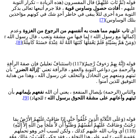
وله (ثُمَّ تَابَ عَلَيْهِمْ) قال المفسرون (هذه الزيادة – تكرار التوبة
ليهم -
أفادت حصول وساوس قوية
، فلا جرم أتبعها تعالى بذكر
لتوبة مرة أخرى لئلاَّ يبقى في خاطر أحدٍ شك في كونهم مؤاخذين
تلك الوساوس)
[7]
ي
تاب عليهم مما همت به أنفسهم من الرجوع من الغزوة
وعدم
إكمالها مع رسول الله r لما فيها من مشقة وتعب ، قال رسول الله r
َمَنْ هَمَّ بِسَيِّئَةٍ فَلَمْ يَعْمَلْهَا كَتَبَهَا اللَّهُ لَهُ عِنْدَهُ حَسَنَةً كَامِلَةً)
[8]
.
قوله (إِنَّهُ بِهِمْ رَءوفٌ رَّحِيمٌ)(117) (استئنافٌ تعليليٌ فإن صفةَ الرأفةِ
الرحمةِ من دواعي التوبةِ والعفوِ ، فالرأفة تعني "
إزالة الضررِ
" بأن
بتهم ومنعهم من التخاذل والتخلف عن رسول الله ، وهذا من هداية
لتوفيق للذين آمنوا .
الثاني (الرحمة) بإيصالِ المنفعةِ ، يعني أن الله
نفعهم بإيمانهم
بأن
بتهم وأعانهم على مشقة اللحوق برسول الله
r للجهاد)
[9]
.
وله (وَعَلَى الثَّلاَثَةِ الَّذِينَ خُلِّفُواْ حَتَّى إِذَا ضَاقَتْ عَلَيْهِمُ الأَرْضُ بِمَا
َحُبَتْ وَضَاقَتْ عَلَيْهِمْ أَنفُسُهُمْ وَظَنُّواْ أَن لاَّ مَلْجَأَ مِنَ اللّهِ إِلاَّ إِلَيْهِ)
(118) أي وتاب الله عليهم كذلك ، ولكن لسبب آخر وهو تحملهم
عقوبة النبي r لهم على هذا التخلف ، فقد حكى كَعْبَ بْنَ مَالِكٍ وَهُوَ