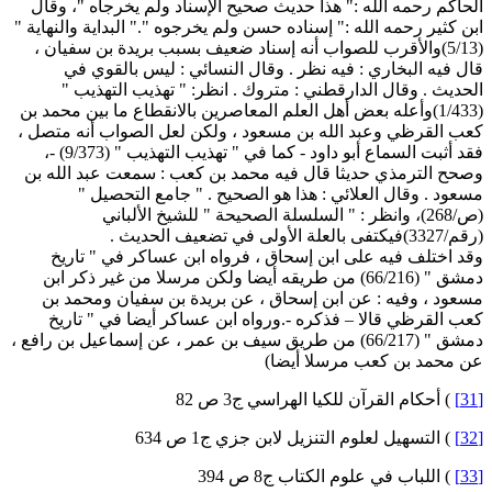
لحاكم رحمه الله :" هذا حديث صحيح الإسناد ولم يخرجاه "، وقال
بن كثير رحمه الله :" إسناده حسن ولم يخرجوه "." البداية والنهاية "
(5/13)والأقرب للصواب أنه إسناد ضعيف بسبب بريدة بن سفيان ،
ال فيه البخاري : فيه نظر . وقال النسائي : ليس بالقوي في
لحديث . وقال الدارقطني : متروك . انظر: " تهذيب التهذيب "
(1/433)وأعله بعض أهل العلم المعاصرين بالانقطاع ما بين محمد بن
عب القرظي وعبد الله بن مسعود ، ولكن لعل الصواب أنه متصل ،
فقد أثبت السماع أبو داود - كما في " تهذيب التهذيب " (9/373) -،
صحح الترمذي حديثا قال فيه محمد بن كعب : سمعت عبد الله بن
سعود . وقال العلائي : هذا هو الصحيح . " جامع التحصيل "
(ص/268)، وانظر : " السلسلة الصحيحة " للشيخ الألباني
332)فيكتفى بالعلة الأولى في تضعيف الحديث .
قد اختلف فيه على ابن إسحاق ، فرواه ابن عساكر في " تاريخ
دمشق " (66/216) من طريقه أيضا ولكن مرسلا من غير ذكر ابن
سعود ، وفيه : عن ابن إسحاق ، عن بريدة بن سفيان ومحمد بن
عب القرظي قالا – فذكره -.ورواه ابن عساكر أيضا في " تاريخ
دمشق " (66/217) من طريق سيف بن عمر ، عن إسماعيل بن رافع ،
ن محمد بن كعب مرسلا أيضا)
) أحكام القرآن للكيا الهراسي ج3 ص 82
) التسهيل لعلوم التنزيل لابن جزي ج1 ص 634
) اللباب في علوم الكتاب ج8 ص 394