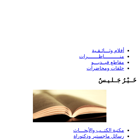
أفلام وثـــائـقـية
منــــــــــاظـــــــرات
مقاطع فيــديـــو
حلقات ومحاضرات
َــيْـرُ جَــلـيـسٌ
مكتبة الكتــب والأبحـــاث
رسائل ماجستير ودكتوراة