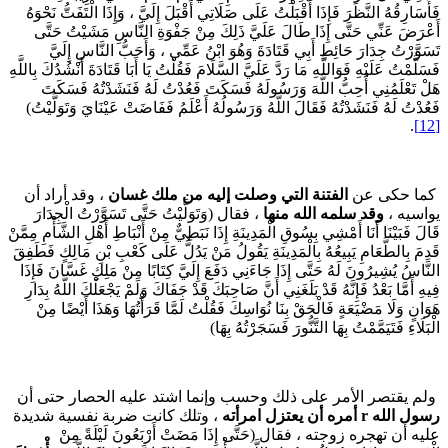
أُسَارِقُهُ النَّظَرَ فَإِذَا أَقْبَلْتُ عَلَى صَلَاتِي أَقْبَلَ إِلَيَّ ، وَإِذَا الْتَفَتُّ نَحْوَهُ
َعْرَضَ عَنِّي حَتَّى إِذَا طَالَ عَلَيَّ ذَلِكَ مِنْ جَفْوَةِ النَّاسِ مَشَيْتُ حَتَّى
َسَوَّرْتُ جِدَارَ حَائِطِ أَبِي قَتَادَةَ وَهُوَ ابْنُ عَمِّي ، وَأَحَبُّ النَّاسِ إِلَيَّ
سَلَّمْتُ عَلَيْهِ فَوَاللَّهِ مَا رَدَّ عَلَيَّ السَّلَامَ فَقُلْتُ يَا أَبَا قَتَادَةَ أَنْشُدُكَ بِاللَّهِ
َلْ تَعْلَمُنِي أُحِبُّ اللَّهَ وَرَسُولَهُ فَسَكَتَ فَعُدْتُ لَهُ فَنَشَدْتُهُ فَسَكَتَ
َعُدْتُ لَهُ فَنَشَدْتُهُ فَقَالَ اللَّهُ وَرَسُولُهُ أَعْلَمُ فَفَاضَتْ عَيْنَايَ وَتَوَلَّيْتُ)
.
ما حكى عن
الفتنة التي وصلت إليه من ملك غسان
، وقد أراد أن
واسيه ،
وقد سلمه الله منها
، فقال (وَتَوَلَّيْتُ حَتَّى تَسَوَّرْتُ الْجِدَارَ
َالَ فَبَيْنَا أَنَا أَمْشِي بِسُوقِ الْمَدِينَةِ إِذَا نَبَطِيٌّ مِنْ أَنْبَاطِ أَهْلِ الشَّأْمِ مِمَّنْ
َدِمَ بِالطَّعَامِ يَبِيعُهُ بِالْمَدِينَةِ يَقُولُ مَنْ يَدُلُّ عَلَى كَعْبِ بْنِ مَالِكٍ فَطَفِقَ
لنَّاسُ يُشِيرُونَ لَهُ حَتَّى إِذَا جَاءَنِي دَفَعَ إِلَيَّ كِتَابًا مِنْ مَلِكِ غَسَّانَ فَإِذَا
يهِ أَمَّا بَعْدُ فَإِنَّهُ قَدْ بَلَغَنِي أَنَّ صَاحِبَكَ قَدْ جَفَاكَ وَلَمْ يَجْعَلْكَ اللَّهُ بِدَارِ
َوَانٍ وَلَا مَضْيَعَةٍ فَالْحَقْ بِنَا نُوَاسِكَ فَقُلْتُ لَمَّا قَرَأْتُهَا وَهَذَا أَيْضًا مِنْ
ْبَلَاءِ فَتَيَمَّمْتُ بِهَا التَّنُّورَ فَسَجَرْتُهُ بِهَا)
لم يقتصر الأمر على ذلك وحسب وإنما اشتد عليه الحصار حتى أن
سول الله
r
أمره أن يعتزل امرأته
، وتلك كانت ضربة نفسية شديدة
ليه أن تهجره زوجته ، فقال (حَتَّى إِذَا مَضَتْ أَرْبَعُونَ لَيْلَةً مِنْ