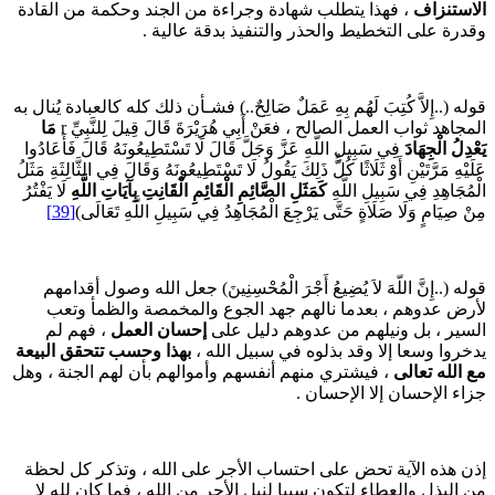
لاستنزاف
، فهذا يتطلب شهادة وجراءة من الجند وحكمة من القادة
قدرة على التخطيط والحذر والتنفيذ بدقة عالية .
وله (..إِلاَّ كُتِبَ لَهُم بِهِ عَمَلٌ صَالِحٌ..) فشـأن ذلك كله كالعبادة يُنال به
لمجاهد ثواب العمل الصالح ، فعَنْ أَبِي هُرَيْرَةَ قَالَ قِيلَ لِلنَّبِيِّ r
مَا
َعْدِلُ الْجِهَادَ
فِي سَبِيلِ اللَّهِ عَزَّ وَجَلَّ قَالَ لَا تَسْتَطِيعُونَهُ قَالَ فَأَعَادُوا
لَيْهِ مَرَّتَيْنِ أَوْ ثَلَاثًا كُلُّ ذَلِكَ يَقُولُ لَا تَسْتَطِيعُونَهُ وَقَالَ فِي الثَّالِثَةِ مَثَلُ
لْمُجَاهِدِ فِي سَبِيلِ اللَّهِ
كَمَثَلِ الصَّائِمِ الْقَائِمِ الْقَانِتِ بِآيَاتِ اللَّهِ
لَا يَفْتُرُ
ِنْ صِيَامٍ وَلَا صَلَاةٍ حَتَّى يَرْجِعَ الْمُجَاهِدُ فِي سَبِيلِ اللَّهِ تَعَالَى)
[39]
وله (..إِنَّ اللّهَ لاَ يُضِيعُ أَجْرَ الْمُحْسِنِينَ) جعل الله وصول أقدامهم
أرض عدوهم ، بعدما نالهم جهد الجوع والمخمصة والظمأ وتعب
لسير ، بل ونيلهم من عدوهم دليل على
إحسان العمل
، فهم لم
دخروا وسعا إلا وقد بذلوه في سبيل الله ،
بهذا وحسب تتحقق البيعة
ع الله تعالى
، فيشتري منهم أنفسهم وأموالهم بأن لهم الجنة ، وهل
زاء الإحسان إلا الإحسان .
ذن هذه الآية تحض على احتساب الأجر على الله ، وتذكر كل لحظة
ن البذل والعطاء لتكون سببا لنيل الأجر من الله ، فما كان لله لا