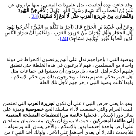
قد جاءت عدة أحاديث ، تدل على ذات المعنى ، منها ما روي عن
مَرُ بْنُ الْخَطَّابِ أَنَّهُ سَمِعَ رَسُولَ اللَّهِ r يَقُولُ (
لَأُخْرِجَنَّ الْيَهُودَ
َالنَّصَارَى مِنْ جَزِيرَةِ الْعَرَبِ حَتَّى لَا أَدَعَ إِلَّا
مُسْلِمًا
)
[23]
.
وعَنْ أَبِي عُبَيْدَةَ بْنِ الْجَرَّاحِ قَالَ (آخِرُ مَا تَكَلَّمَ بِهِ النَّبِيُّ r أَخْرِجُوا يَهُودَ
َهْلِ الْحِجَازِ وَأَهْلِ نَجْرَانَ مِنْ جَزِيرَةِ الْعَرَبِ ، وَاعْلَمُوا أَنَّ شِرَارَ النَّاسِ
َّذِينَ اتَّخَذُوا قُبُورَ أَنْبِيَائِهِمْ مَسَاجِدَ)
[24]
.
ووصية النبي r بإخراجهم تدل على أنهم يرفضون الانخراط في دولة
احدة مع المسلمين ، فهم لا يرغبون في هذه الخلطة حتى تنطبق
ليهم أحكام أهل الذمة ، بل يريدون أن يعيشوا في جماعات مثل
هل خيبر يحكم بعضهم بعضا ، ويخرجون بذلك من حكم الإسلام ،
هذا كانت وصية النبي r إخراجهم لأجل تلك العلة .
هو ما يعني حرص النبي r على أن تكون
لجزيرة العرب
التي تحتضن
لبيت الحرام والتي خصصت لأداء مناسك الحج
خصوصية
وميزة على
ائر دور الإسلام ، فجعلها
خالصة من التنظيمات المسلحة المنتمية
لى طائفة المشركين
، حيث لا يسوغ أن يكون ثمة تنظيمان مسلحان
لى أرض واحدة أحدهما يدين بالإسلام ، والآخر يشاق الله ورسوله ،
فلا يحدث ذلك إلا أن يعدي أحدهما على الآخر ، ولذلك أخذ النبي r من