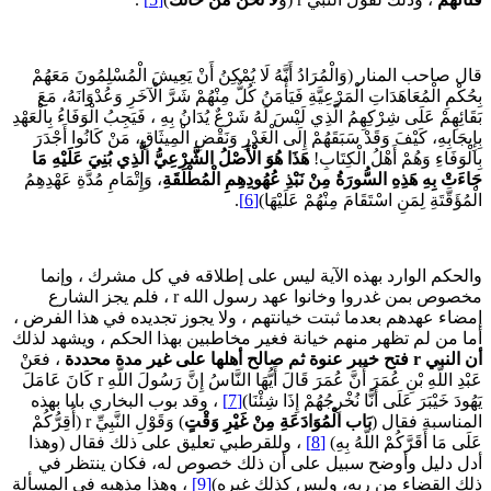
ال صاحب المنار (وَالْمُرَادُ أَنَّهُ لَا يُمْكِنُ أَنْ يَعِيشَ الْمُسْلِمُونَ مَعَهُمْ
ِحُكْمِ الْمُعَاهَدَاتِ الْمَرْعِيَّةِ فَيَأْمَنُ كُلٌّ مِنْهُمْ شَرَّ الْآخَرِ وَعُدْوَانَهُ، مَعَ
َقَائِهِمْ عَلَى شِرْكِهِمُ الَّذِي لَيْسَ لَهُ شَرْعٌ يُدَانُ بِهِ ، فَيَجِبُ الْوَفَاءُ بِالْعَهْدِ
ِإِيجَابِهِ، كَيْفَ وَقَدْ سَبَقَهُمْ إِلَى الْغَدْرِ وَنَقْضِ الْمِيثَاقِ، مَنْ كَانُوا أَجْدَرَ
ِالْوَفَاءِ وَهُمْ أَهْلُ الْكِتَابِ!
هَذَا هُوَ الْأَصْلُ الشَّرْعِيُّ الَّذِي بُنِيَ عَلَيْهِ مَا
َاءَتْ بِهِ هَذِهِ السُّورَةُ مِنْ نَبْذِ عُهُودِهِمِ الْمُطْلَقَةِ
، وَإِتْمَامِ مُدَّةِ عَهْدِهِمُ
ْمُؤَقَّتَةِ لِمَنِ اسْتَقَامَ مِنْهُمْ عَلَيْهَا)
[6]
.
الحكم الوارد بهذه الآية ليس على إطلاقه في كل مشرك ، وإنما
مخصوص بمن غدروا وخانوا عهد رسول الله r ، فلم يجز الشارع
مضاء عهدهم بعدما ثبتت خيانتهم ، ولا يجوز تجديده في هذا الفرض ،
ما من لم تظهر منهم خيانة فغير مخاطبين بهذا الحكم ، ويشهد لذلك
ن النبي
r
فتح خيبر عنوة ثم صالح أهلها على غير مدة محددة
، فعَنْ
عَبْدِ اللَّهِ بْنِ عُمَرَ أَنَّ عُمَرَ قَالَ أَيُّهَا النَّاسُ إِنَّ رَسُولَ اللَّهِ r كَانَ عَامَلَ
هُودَ خَيْبَرَ عَلَى أَنَّا نُخْرِجُهُمْ إِذَا شِئْنَا)
[7]
، وقد بوب البخاري بابا بهذه
لمناسبة فقال (
بَاب الْمُوَادَعَةِ مِنْ غَيْرِ وَقْتٍ
) وَقَوْلِ النَّبِيِّ r (أُقِرُّكُمْ
َلَى مَا أَقَرَّكُمْ اللَّهُ بِهِ)
[8]
، وللقرطبي تعليق على ذلك فقال (وهذا
دل دليل وأوضح سبيل على أن ذلك خصوص له، فكان ينتظر في
لك القضاء من ربه، وليس كذلك غيره)
[9]
، وهذا مذهبه في المسألة