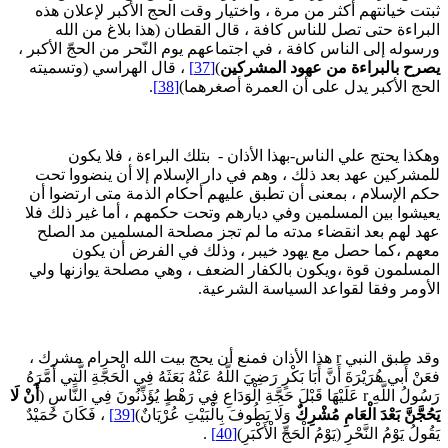
بتت خيانتهم أكثر من مرة ، واختيار وقت الحج الأكبر لإعلان هذه
لبراءة حتى تصل للناس كافة ، قال القطان (هذا بلاغ من الله
رسوله إلى الناس كافة ، في اجتماعهم يوم النّحر من الحجّ الأكبر ،
صرح بالبراءة من عهود المشركين
)
[37]
، قال الهراسي (وتسميته
لحج الأكبر يدل على أن العمرة أصغرهما)
[38]
.
هكذا يحتج علي الناس-بهذا الأذان - بتلك البراءة ، فلا يكون
لمشركين عهد بعد ذلك ، وهم في دار الإسلام إلا أن ينضووا تحت
كم الإسلام ، بمعنى أن تطبق عليهم أحكام الذمة متى ارتضوا أن
عيشوا بين المسلمين وفي ديارهم وتحت حكمهم ، أما غير ذلك فلا
هد لهم بعد انقضاء مدته ما لم تجز مصلحة المسلمين مد الصلح
عهم ،كما حصل مع يهود خيبر ، وذلك في الفرض أن يكون
لمسلمون قوة ،ويكون بالكفار الضعف ، وهي مصلحة يوازنها ولي
لأومر وفقا لقواعد السياسة الشرعية.
وقد طبق النبي r هذا الأذان فمنع أن يحج بيت الله الحرام مشرك ،
َنْ أَبي هُرَيْرَةَ أَنَّ أَبَا بَكْرٍ رَضِيَ اللَّهُ عَنْهُ بَعَثَهُ فِي الْحَجَّةِ الَّتِي أَمَّرَهُ
ُ اللَّهِ r عَلَيْهَا قَبْلَ حَجَّةِ الْوَدَاعِ فِي رَهْطٍ يُؤَذِّنُونَ فِي النَّاسِ (
أَنْ لَا
َحُجَّنَّ بَعْدَ الْعَامِ مُشْرِكٌ
وَلَا يَطُوفَ بِالْبَيْتِ عُرْيَانٌ)
[39]
، فَكَانَ حُمَيْدٌ
قُولُ يَوْمُ النَّحْرِ (يَوْمُ الْحَجِّ الْأَكْبَرِ)
[40]
.