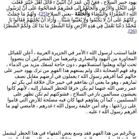
يهود خبير السلاح ، فعَنْ ابْنِ عُمَرَ أَنَّ النَّبِيَّ r قَاتَلَ أَهْلَ خَيْبَرَ فَغَلَبَ
َلَى النَّخْلِ وَالْأَرْضِ وَأَلْجَأَهُمْ إِلَى قَصْرِهِمْ فَصَالَحُوهُ عَلَى أَنَّ لِرَسُولِ
ِ r الصَّفْرَاءَ وَالْبَيْضَاءَ
وَالْحَلْقَةَ
–يعني السلاح
[25]
- وَلَهُمْ مَا حَمَلَتْ
كَابُهُمْ عَلَى أَنْ لَا يَكْتُمُوا وَلَا يُغَيِّبُوا شَيْئًا... وَأَرَادَ أَنْ يُجْلِيَهُمْ فَقَالُوا يَا
ُحَمَّدُ دَعْنَا نَعْمَلْ فِي هَذِهِ الْأَرْضِ وَلَنَا الشَّطْرُ مَا بَدَا لَكَ وَلَكُمْ الشَّطْرُ)
.
فلما استتب لرسول الله r الأمر في الجزيرة العربية ، أعلن للقبائل
لمجاورة من اليهود والنصارى وغيرهما من المشركين أن ينضووا
حت لوائه ويعلنوا استسلامهم ، دون حاجة لسفك مزيد من الدماء ،
قد فهم الصحابة ذلك ولم يمنعهم هذا الفهم من ترك يهود خيبر على
حالهم كما أقرهم رسول الله r يعملون في أرضهم مقابل نصف
مارهم ، وهو ما يعني أن بقاءهم في خيبر حال خلافة أبي بكر ثم
مر رضي الله عنهما لم يكن خرقا للحظر المشار إليه ، لأنهم كانوا
عيشون مسالمين نازعي السلاح ، فشوكتهم لم تكن تظهر على
لمسلمين ، كما أن بقاؤهم فيها كان فيه مصلحة للأرض التي قاموا
على زراعتها ، وقد أمن خليفة رسول الله r غدرهم ، فأمضي لهم ما
قرهم رسول الله r عليه .
بالرغم من هذا الفهم فقد وسع بعض الفقهاء في هذا الحظر ليشمل
ل بلدة للمسلمين ، وبالرغم من هذا التوسع في الفهم إلا أنه استثنى