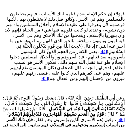
هؤلاء إن حكم الإمام بعدم قتلهم لتلك الأسباب ، فإنهم يختلطون
المسلمين وهم في الأسر ، وكانوا قبل ذلك لا يختلطون بهم ، لكنها
رصتهم لأن يتعرفوا على عقيدة الإسلام وأخلاق المسلمين وآدابهم
ون تشويه ، وعندئذ لو كانت قلوبهم فيها شيء من الحياة فإنهم لابد
أن ينبهروا بالإسلام ، ويتعجبوا من تلك الأخلاق وهم في الأسر ،
يسلمون ويتوبون ، ويلحقوا بالخير الذي فاتهم زمنا ، وهو عين ما
أخبر عنه النبي r إذ قال (عَجِبَ اللَّهُ مِنْ قَوْمٍ يَدْخُلُونَ الْجَنَّةَ فِي
لسَّلَاسِلِ)
[44]
، يعني الكفار من العجم الذين كان المؤمنون
أسرونهم بعد قتالهم ، فإذا أسروهم ورأوا أخلاق المسلمين دخلوا
لإسلام طواعية فقبل الله منهم ذلك ، فيكون الأسر هو السبب
لظاهر لدخولهم الجنة ، قال الطحاوي (كان المؤمنون تقع أيديهم
ليهم ، وهم على كفرهم الذي كانوا عليه ، فيبقى رقهم عليهم ،
يرون من الإحسان إليهم ومن الفعال بهم)
[45]
.
وعن أَبي الطُّفَيْلِ رَضِيَ اللَّهُ عَنْهُ ، قَالَ (ضَحِكَ رَسُولُ اللهِ r ، ثُمَّ قَالَ :
َلا تَسْأَلُونِي مِمَّ ضَحِكْتُ ؟ قَالُوا : يَا رَسُولَ اللهِ ، مِمَّ ضَحِكْتَ ؟ قَالَ :
َأَيْتُ نَاسًا يُسَاقُونَ إِلَى الْجَنَّةِ فِي السَّلاسِلِ
، قُلْنَا : يَا رَسُولَ اللهِ ، مَنْ
ُمْ ؟ قَالَ :
قَوْمٌ مِنَ الْعَجَمِ يَسْبِيهُمُ الْمُهَاجِرُونَ فَيُدْخِلُونَهُمُ الإِسْلامَ
)
، وقيل (هم الأسارى الذين يؤسرون وهم كفار،
فإن ذلك الأسر
ن أسباب إسلامهم ودخولهم في الإسلام
، فهم يقادون إلى الجنة في