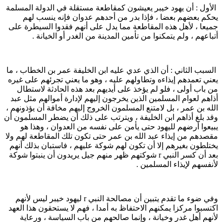
لأول : أن يهود خيبر يعيشون كمقاطعة مستقلة في الدولة المسلمة
حكم بعضهم بعضا ، فإذا بدر من أحدهم عدوان فإنه ينسب لهم
ميعا ، لأهل هذه المقاطعة مما يدل على أنهم فقدوا السيطرة على
تباعهم ، ولم يتمكنوا من تأمين المدينة من الغدر أو الخيانة .
لسبب الثاني : أن الذي عدي عليه ابن الخليفة عمر بن الخطاب ، ما
عني تعمدهم إيذاءه وتطاولهم عليه ، وهو ما يعني تجرئهم على غيره
ن باب أولى ، فلو لم يؤخذ على أيديهم بعد هذه الحادثة لاستطال
ذاهم لعوام المسلمين الذين يخرجون إليهم لإدارة أموالهم مثل عبد
لله بن عمر ، بل لامتنع المسلمون الخروج إليهم مخافة أن يؤذونهم ،
قد بلغ أذاهم ابن الخليفة ، ويترتب على ذلك أن يضطر المسلمون أن
بيعوا أرضهم لليهود حتى يأمن على نفسه من العدوان ، وهذا هو
قصدهم من إيذاء عبد الله بن عمر حتى تكون تلك المقاطعة لهم ولا
ختلطون بغيرهم إلا أن تكون لهم شوكة عليهم ، فاستبان بذلك أنهم
بعد أن كسر النبي r شوكتهم ظهر منهم جيل يريدون أن ينبتوا شوكة
أنفسهم لإيذاء المسلمين .
وفي ضوء ما تقدم يتبين أن مصالحة النبي r ليهود خيبر ليس لأنهم
كتسبوا مركزا يمكنهم الاحتفاظ به أمدا ، فهم لا يستحقون هذا العهد
أنهم أهل غدر وخيانة ، وإنما صالحهم من باب السياسة ، ورعاية