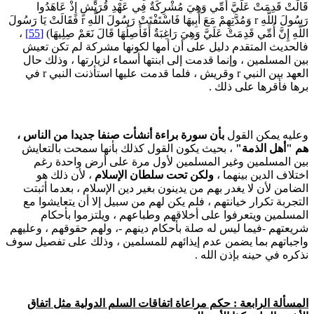
َالَتْ قَدِمَتْ عَلَيَّ أُمِّي وَهِيَ مُشْرِكَةٌ فِي عَهْدِ قُرَيْشٍ إِذْ عَاهَدُوا
رَسُولَ اللَّهِ r وَمُدَّتِهِمْ مَعَ أَبِيهَا فَاسْتَفْتَتْ رَسُولَ اللَّهِ r فَقَالَتْ يَا رَسُولَ
للَّهِ إِنَّ أُمِّي قَدِمَتْ عَلَيَّ وَهِيَ رَاغِبَةٌ أَفَأَصِلُهَا قَالَ نَعَمْ صِلِيهَا)
[55]
،
الحديث المتقدم دليل على أن أمها لكونها مشركة لم تكن تعيش
ين المسلمين ، وإنما قدمت إلى ابنتها أسماء لزيارتها ، وذلك حال
العهد بين النبي r وقريش ، فلما قدمت عليها استأذنت النبي r في
رها فأقرها على ذلك .
عليه يمكن القول
بأن سورة براءة أنشأت صنفا جديدا من الناس ،
م "أهل الذمة"
، بحيث يكون القول كذلك بأنها سمحت بالتعايش
ين المسلمين وغير المسلمين لأول مرة على أرض واحدة رغم
ختلاف الدين بينهما ،
ولكن تحت سلطان الإسلام
، لأن ذلك هو
لضامن لأن لا يغدر بهم من يدينون بغير دين الإسلام ، بعدما أثبتت
لتجربة تكرار خيانتهم ، فلم يكن لهم من سبيل إلا أن يتعايشوا مع
لمسلمين ويتعرفوا على أخلاقهم وطباعهم ، ويلتزموا بأحكام
ريعتهم -فيما ليس له صلة بأحكام دينهم -، ولهم حقوقهم ، وعليهم
اجباتهم بما يضمن عدم إيذائهم للمسلمين ، وذلك على تفصيل سوف
ذكره في حينه بإذن الله .
لمسألة الرابعة :
حكم مراعاة اتفاقات السلم الدولية مثل اتفاق