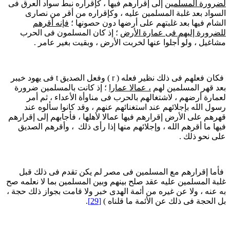
ضرورة المسلمين
إلى إقرارهم فيها ، كإقراره نبط سواد العرق فى
لسواد بعد غلبة المسلمين عليه ، وكإقراره من أقر من نصارى
لشام فيها بعد غلبتهم على أرضها دون حصونها ؛
فإنه أقرهم
لضرورة إليهم فى عمارة الأرض
؛ إذ كان المسلمون فى الحرب
شاغيل ، ولو أجلوا عنها لخربت الأرض ، وبقيت بغير عامر .
فكان فعلهم فى ذلك نظير فعله ( r ) وفعل الصديق t فى يهود خيبر
عد قهر المسلمين لهم
، عمالا عمارا
؛ إذ كانت بالمسلمين ضرورة
عمارة أرضهم ، لاشتغالهم بالحرب فى مناوأة الأعداء ، ثم أمر
سول الله بإجلائهم عند استغنائهم عنهم ، وقد كانوا سألوه عند
هرهم على الأرض إقرارهم فيها عمالا لأهلها ، فأجابهم إلى إقرارهم
يها ما أقرهم الله ، وإجلائهم منها إذا رأى ذلك ، وأقرهم الصديق
لى نحو ذلك .
أما إقرارهم مع المسلمين فى مصر لم يكن تقدم فى ذلك قبل
لبة المسلمين عليه عقد صلح بينهم وبين المسلمين بما لا نعلمه صح
ه عنه ، ولا عن غيره من أئمة الهدى خبر ولا قامت بجواز ذلك حجة ،
ل الحجة فى ذلك عن الأئمة ما قلناه )
[29]
.