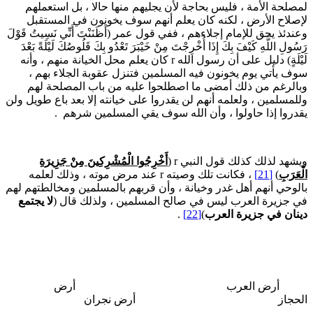
مصلحة الأمة ، فليس بحاجة لأن يجليهم منها حالا ، بل استعملهم
إصلاح الأرض ، لكنه كان يعلم أنهم سوف يخونون في المستقبل
عندئذ يحق للإمام إجلاءهم ، ففي قول عمر (أَظَنَنْتَ أَنِّي نَسِيتُ قَوْلَ
َسُولِ اللَّهِ كَيْفَ بِكَ إِذَا أُخْرِجْتَ مِنْ خَيْبَرَ تَعْدُو بِكَ قَلُوصُكَ لَيْلَةً بَعْدَ
لَيْلَةٍ) دليل على أن رسول الله r كان يعلم محل الخيانة منهم ، وأنه
وف يأتي يوم يخونون فيه المسلمين فتنزل عقوبة الجلاء بهم ،
بالرغم من ذلك أمضى ما اصطلحوا عليه من باب المصلحة لهم
للمسلمين ، ولعلمه أنهم لن يقدروا على خيانته إلا بعد باع طويل ولن
قدروا إذا حاولوا ، وأن الله سوف يقي المسلمين شرهم .
يشهد لذلك كذلك قول النبي r (
أَخْرِجُوا الْمُشْرِكِينَ مِنْ جَزِيرَةِ
لْعَرَبِ
)
[21]
، فكانت تلك وصيته r عند مرض موته ، وذلك لعلمه
الوحي أنهم أهل غدر وخيانة ، وأن قربهم بالمسلمين ومخالطتهم لهم
ي جزيرة العرب ليس في صالح المسلمين ، ولذلك قال (
لا يجتمع
ينان في جزيرة العرب
)
[22]
.
رض العرب أرض
لحجاز أرض نجران