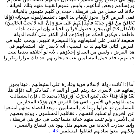
رؤسائهم وبعض أتباعهم ، وليس عموم القبيلة متهم بتلك الخيانة ،
لافا لما حصل من بني قريظة ، حيث إن كلهم متهمون بالخيانة ،
في الفرض الأول يجوز للإمام نبذ العهد ، تطبيقا لقوله سبحانه (وَإِمَّا
خَافَنَّ مِنْ قَوْمٍ خِيَانَةً فَانْبِذْ إِلَيْهِمْ عَلَى سَوَاءٍ إِنَّ اللَّهَ لَا يُحِبُّ الْخَائِنِينَ)
(الأنفال 58) أي بمجرد حصول قرائن الخيانة وإن لم تثبت بأدلة
اطعة ، فيكون الحكم هو إجلاؤهم لدار الكفر متى كانت الدولة
عيفة لا تقدر على استيعابهم ولا السيطرة عليهم ، ويجب عليه في
لفرض الثاني قتالهم لذات السبب ، أنه لا يقدر على استيعابهم في
ذا الفرض ، وليس من السائغ إجلاؤهم ، لأنه لو أجلاهم بعدما ثبتت
يانتهم ، فقد حمل المسلمين عبء محاربتهم بعد ذلك مرارا وتكرارا
ما إذا كانت دولة الإسلام قوية وقادرة على استيعابهم ، فهنا يجوز
بقائهم في الأسرى حتى يتم المن أو الفداء ، كما ذكر الله (فَإِمَّا مَنًّا
بَعْدُ وَإِمَّا فِدَاءً حَتَّى تَضَعَ الْحَرْبُ أَوْزَارَهَا)(محمد 3) ، فإن استطالت
دة بقاؤهم في الأسر ، ففي هذا الفرض فإن هؤلاء المحاربين
لمسلمين قد عزلوا زمنا عن المسلمين ، وبعد انقضاء مدتهم امتنعوا
ن الخروج أو تسليم أنفسهم ، فقاتلهم المسلمون ، ووقع بعضهم
ي الأسر ، ولم تثبت منهم خيانة مثلما ثبتت في حق بني قريظة ،
إنما صدرت الخيانة من بعضهم مثل يهود بني قينقاع والنضير ،
لكنهم اتبعوا سادتهم فقاتلوا المسلمين
[43]
.