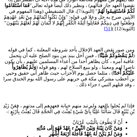
قضوا العهد جاز قتالهم) ، ونظير ذلك أيضاً قوله تعالى"
فَمَا اسْتَقَامُوا
َكُمْ فَاسْتَقِيمُوا لَهُمْ
" [التوبة/7]، قال الشنقيطي (وهذا المفهوم في
لآيتين صرح به جل وعلا في قوله: "وَإِنْ نَكَثُوا أَيْمَانَهُمْ مِنْ بَعْدِ عَهْدِهِمْ
طَعَنُوا فِي دِينِكُمْ فَقَاتِلُوا أَئِمَّةَ الْكُفْرِ إِنَّهُمْ لا أَيْمَانَ لَهُمْ لَعَلَّهُمْ يَنْتَهُونَ"
لتوبة/12] )
[51]
من صور نقض العهد الإخلال بأحد شروطه المعلنة ، كما في قوله
لَمْ يَنقُصُوكُمْ شَيْئًا
) ، فمن أخل ببند من بنود الصلح عليه أن يتحمل
اقبة أمره ، كأن يظاهر أحدا من أعداء المسلمين عليهم ، بأن يكون
اصرا لهم ومعينا ، ولو ببيع السلاح لهم ، وهو قوله (
وَلَمْ يُظَاهِرُواْ
لَيْكُمْ أَحَدًا
) ، مثلما حصل يوم الأحزاب حيث ظاهر أبي حقيق وحيي
ن أخطب مشركي مكة في حربهم على رسول الله يوم الخندق سرا
وقد قتلهم النبي r جزاء ذلك .
إذا لم يُخلوا بالعهد ولم تبد منهم خيانة فعهدهم إلى مدتهم ، فعَنْ زَيْدِ
نِ يُثَيْعٍ قَالَ سَأَلْنَا عَلِيًّا بِأَيِّ شَيْءٍ بُعِثْتَ فِي الْحَجَّةِ قَالَ بُعِثْتُ بِأَرْبَعٍ :-
أَنْ لَا يَطُوفَ بِالْبَيْتِ عُرْيَانٌ
وَمَنْ كَانَ بَيْنَهُ وَبَيْنَ النَّبِيِّ
r
عَهْدٌ فَهُوَ إِلَى مُدَّتِهِ
وَمَنْ لَمْ يَكُنْ لَهُ عَهْدٌ فَأَجَلُهُ أَرْبَعَةُ أَشْهُرٍ