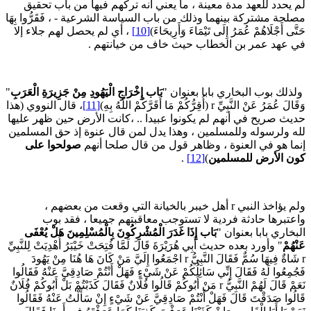
م يحدد للعهد مدة معينة ، ما يعني أنه تركهم فيها من باب تحقيق
صلحة مشتركة بينهما وذلك من باب السياسة الشرعية - ، فَقَرُّوا بِهَا
َتَّى أَجْلَاهُمْ عُمَرُ إِلَى تَيْمَاءَ وَأَرِيحَاءَ)
[10]
، أي لم يحصل لهم جلاء إلا
ي عهد عمر بن الخطاب حيث خاف من خيانتهم .
لذلك بوب البخاري بابا بعنوان "
بَاب إِخْرَاجِ الْيَهُودِ مِنْ جَزِيرَةِ الْعَرَبِ
"
َالَ عُمَرُ عَنْ النَّبِيِّ r (أُقِرُّكُمْ مَا أَقَرَّكُمْ اللَّهُ بِهِ)
[11]
، قال النووي (هذا
ديث صريح في أنهم لم يكونوا عبيدا .. ،كانت الأرض حين ظهر عليها
له ولرسوله وللمسلمين ، وهذا يدل لمن قال عنوة إذ حق المسلمين
نما هو في العنوة ، وظاهر قول من قال صلحا أنهم
صولحوا على
ون الأرض للمسلمين
)
[12]
.
ولم يؤاخذ النبي r أهل خيبر بالخيانة التي وقعت من بعضهم ،
اعتبرها حادثة فردية لا تستوجب معاقبتهم جميعا ، فقد بوب
لبخاري بابا بعنوان "
بَاب إِذَا غَدَرَ الْمُشْرِكُونَ بِالْمُسْلِمِينَ هَلْ يُعْفَى
َنْهُمْ
" وأورد بعده حديث أَبِي هُرَيْرَةَ قَالَ لَمَّا فُتِحَتْ خَيْبَرُ أُهْدِيَتْ لِلنَّبِيِّ
r شَاةٌ فِيهَا سُمٌّ فَقَالَ النَّبِيُّ r اجْمَعُوا إِلَيَّ مَنْ كَانَ هَا هُنَا مِنْ يَهُودَ
َجُمِعُوا لَهُ فَقَالَ إِنِّي سَائِلُكُمْ عَنْ شَيْءٍ فَهَلْ أَنْتُمْ صَادِقِيَّ عَنْهُ فَقَالُوا
نَعَمْ قَالَ لَهُمْ النَّبِيُّ r مَنْ أَبُوكُمْ قَالُوا فُلَانٌ فَقَالَ كَذَبْتُمْ بَلْ أَبُوكُمْ فُلَانٌ
َالُوا صَدَقْتَ قَالَ فَهَلْ أَنْتُمْ صَادِقِيَّ عَنْ شَيْءٍ إِنْ سَأَلْتُ عَنْهُ فَقَالُوا