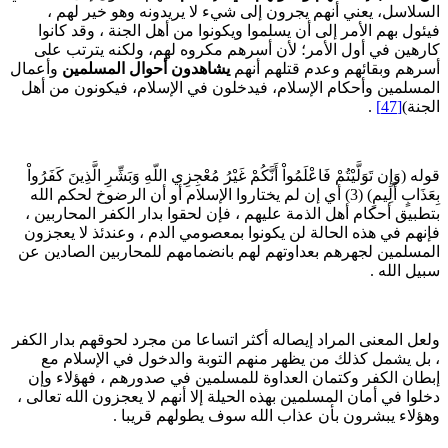
لسلاسل، يعني أنهم يجرون إلى شيء لا يريدونه وهو خير لهم ،
يئول بهم الأمر إلى أن يسلموا ويكونوا من أهل الجنة ، وقد كانوا
ارهين في أول الأمر؛ لأن أسرهم مكروه لهم، ولكنه يترتب على
سرهم وبقائهم وعدم قتلهم أنهم
يشاهدون أحوال المسلمين
وأعمال
لمسلمين وأحكام الإسلام، فيدخلون في الإسلام، فيكونون من أهل
لجنة)
[47]
.
وله (وَإِن تَوَلَّيْتُمْ فَاعْلَمُواْ أَنَّكُمْ غَيْرُ مُعْجِزِي اللّهِ وَبَشِّرِ الَّذِينَ كَفَرُواْ
بِعَذَابٍ أَلِيمٍ) (3) أي إن لم يختاروا الإسلام أو أن الرضوخ لحكم الله
تطبيق أحكام أهل الذمة عليهم ، فإن لحقوا بدار الكفر المحاربين ،
إنهم في هذه الحالة لن يكونوا بمعصومي الدم ، وعندئذ لا يعجزون
لمسلمين لجهرهم بعداوتهم لهم بانضمامهم للمحاربين الصادين عن
بيل الله .
لعل المعنى المراد إيصاله أكثر اتساعا من مجرد لحوقهم بدار الكفر
 بل يشمل كذلك من يظهر منهم التوبة والدخول في الإسلام مع
بطان الكفر وكتمان العداوة للمسلمين في صدورهم ، فهؤلاء وإن
خلوا في أمان المسلمين بهذه الحيلة إلا أنهم لا يعجزون الله تعالى ،
هؤلاء يبشرون بأن عذاب الله سوف يطولهم قريبا .