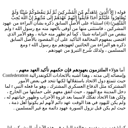
وله ( إِلاَّ الَّذِينَ عَاهَدتُّم مِّنَ الْمُشْرِكِينَ ثُمَّ لَمْ يَنقُصُوكُمْ شَيْئًا وَلَمْ
ظَاهِرُواْ عَلَيْكُمْ أَحَدًا فَأَتِمُّواْ إِلَيْهِمْ عَهْدَهُمْ إِلَى مُدَّتِهِمْ إِنَّ اللّهَ يُحِبُّ
الْمُتَّقِينَ) (4) استثناء على الأصل السابق ذكره بشأن البراءة من عهود
المشركين ، فاستثنى منها من أوفى بالعهد منه مع رسول الله r ولم
نقص من التزاماته شيئا ، كما لم تظهر منه خيانة ، وهو الأمر الذي
قتضى بمفهوم المخالفة التأكيد على أن المقصود بالأصل السابق
ذكره هو البراءة من الخائنين لعهودهم مع رسول الله r ومع
لمسلمين ، ولذلك شُرع التبرؤ من عهودهم .
ما هؤلاء
الملتزمون بعهودهم فإن حكمهم تأكيد العهد معهم
،
وإمضائه إلى مدته ، وهذا أشبه بالاتحادات الكونفدرالية Confederation
يث تتمتع دول الاتحاد باستقلالها لكنها تتحد في بعض الأمور
المشتركة مثل الدفاع العسكري المشترك ، وهو ما فعله النبي r لما
خل المدينة مع اليهود ، حيث اتفق معهم على حمايتها من الخارج ،
لكن هذا الاتحاد تفكك لاسيما بعد غزوة الأحزاب وظهور خيانتهم له ،
لم يكن لليهود في هذا الوقت عهد دائم لأنهم لم يكونوا أهل ذمة ،
يث لم يكن قبل نزول السورة عهود دائمة مع غير المسلمين .
ما (يفهم من مفهوم مخالفة الوارد في هذه الآية أن المشركين إذا