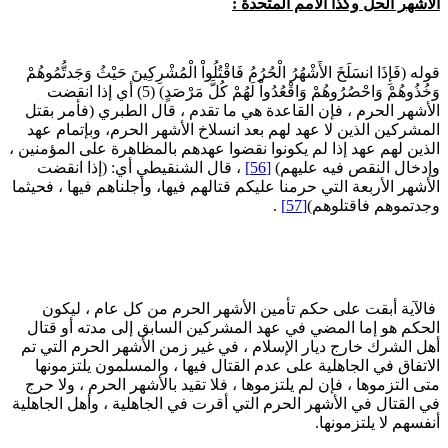
لأشهر الحل وكذا الأمم المتحدة :
وله (فَإِذَا انسَلَخَ الأَشْهُرُ الْحُرُمُ فَاقْتُلُواْ الْمُشْرِكِينَ حَيْثُ وَجَدتُّمُوهُمْ
وَخُذُوهُمْ وَاحْصُرُوهُمْ وَاقْعُدُواْ لَهُمْ كُلَّ مَرْصَدٍ) (5) أي إذا انقضت
لأشهر الحرم ، فإن القاعدة هي ما تقدم ، قال الطبري (فأمر بقتل
لمشركين الذين لا عهد لهم بعد انسلاخ الأشهر الحرم، وبإتمام عهد
لذين لهم عهد إذا لم يكونوا نقضوا عهدهم بالمظاهرة على المؤمنين ،
إدخال النقص فيه عليهم)
[56]
، قال الشنقيطي أي: (إذا انقضت
لأشهر الأربعة التي حرمنا عليكم قتالهم فيها، وأجلناهم فيها ، فحيثما
جدتموهم فاقتلوهم)
[57]
.
الآية أبقت على حكم تأمين الأشهر الحرم من كل عام ، ليكون
لحكم هو إما المضي في عهد المشركين السابق إلى مدته أو قتال
هل الشرك خارج ديار الإسلام ، في غير زمن الأشهر الحرم التي تم
لاتفاق في الجاهلية على عدم القتال فيها ، والمسلمون يلتزمونها
تى التزموها ، فإن لم يلتزموها ، فلا تقيد بالأشهر الحرم ، ولا حرج
ي القتال في الأشهر الحرم التي أقرت في الجاهلية ، وأهل الجاهلية
نفسهم لا يلتزمونها.