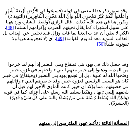
قد سبق ذكر هذا المعنى في قوله (فَسِيحُواْ فِي الأَرْضِ أَرْبَعَةَ أَشْهُرٍ
وَاعْلَمُواْ أَنَّكُمْ غَيْرُ مُعْجِزِي اللّهِ وَأَنَّ اللّهَ مُخْزِي الْكَافِرِينَ) (التوبة 2)
تكرر هنا في هذه الآية كذلك ، قال الرازي (ولفظ البشارة ورد ههنا
لى سبيل استهزاء كما يقال تحيتهم الضرب وإكرامهم الشتم)
[48]
،
لكي لا يظن أن عذاب الدنيا لما فات وزال فقد تخلص عن العذاب بل
لعذاب الشديد معد له يوم القيامة)
[49]
، أي (لا تعجزونه هرباً ولا
فوتونه طلباً)
[50]
قد حصل ذلك في يهود بني قينقاع وبني النضير إذ أنهم لما خرجوا
من المدينة وذهبوا إلى خيبر تبعهم النبي r ولحقهم في غزوة خيبر
فتحها الله له عنوة ، بل إن تجمع يهود بني النضير (وقينقاع) في خيبر
كان هو السبب الرئيسي لغزوة خيبر، وقد حاصرهم النبي r وقاتلهم
ي حصونهم، مما يؤكد أن خيبر كانت المأوى الأخير لهم قبل أن
يلحقهم النبي r بها ، وهكذا يسلط الله رسله على أعدائه كما في قوله
وَلَكِنَّ اللَّهَ يُسَلِّطُ رُسُلَهُ عَلَى مَنْ يَشَاءُ وَاللَّهُ عَلَى كُلِّ شَيْءٍ قَدِيرٌ)
الحشر6) .
لمسألة الثالثة : تأكيد عهود الملتزمين إلى مدتهم