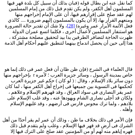
ما نقل عنه ابن بطال قوله (فبان بذلك أن سبيل كل بلدة قهر فيها
لمسلمون أهل الكفر، ولم يكن تقدم قبل ذلك من إمام المسلمين
هم عقد صلح على إقرارهم فيها، أن على الإمام إخراجهم منها
منعهم القرار بها، إلا أن يكون بالمسلمون إليهم ضرورة .... كالذي
عل الأئمة الأبرار عمر وغيره)
[28]
، ولا شك أن تقدير حالة الضرورة
و استنفار المسلمين لأعمال أخرى ، فكلما اتسع عمران الدولة
هرت الحاجة لتضافر الطرفين يدا بيد لتحقيق مصلحة مشتركة ،
ذا إلى حين أن يحصل اندماج بينهما لتنطبق عليهم أحكام أهل الذمة
ال العلماء في الشرح (فإن ظن ظان أن فعل عمر فى ذلك إنما هو
خاص بمدينة الرسول ، وسائر جزيرة العرب ؛ لأمره r بإخراجهم منها
ون سائر بلاد الإسلام ، وقال : ( لو كان ) حكم غير جزيرة العرب
حكمها فى التسوية بين جميعها فى إخراج أهل الكفر منها ، لما كان
مر يقر النصارى فى سواد العراق ، وقد قهرهم الإسلام وعلاهم ،
لكان قد أجلى نصارى الشام ويهودها عنه ، وقد غلب الإسلام على
لادهم ، ولما ترك مجوس فارس فى أرضهم ، وقد غلبهم الإسلام
أهله .
إن الأمر فى ذلك بخلاف ما ظن ، وذلك أن عمر لم يقر أحدًا من أهل
لشرك فى أرض قد قهر فيها الإسلام ، وغلب ولم يتقدم قبل ذلك
هره إياهم منه لهم أو من المؤمنين عقد صلح على الترك فيها إلا