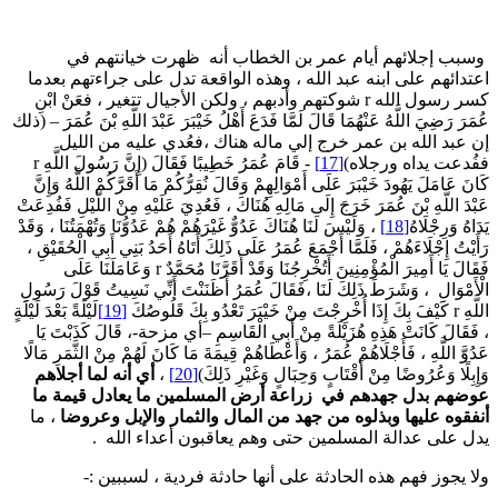
سبب إجلائهم أيام عمر بن الخطاب أنه ظهرت خيانتهم في
عتدائهم على ابنه عبد الله ، وهذه الواقعة تدل على جراءتهم بعدما
كسر رسول الله r شوكتهم وأدبهم ، ولكن الأجيال تتغير ، فعَنْ ابْنِ
ُمَرَ رَضِيَ اللَّهُ عَنْهُمَا قَالَ لَمَّا فَدَعَ أَهْلُ خَيْبَرَ عَبْدَ اللَّهِ بْنَ عُمَرَ – (ذلك
ن عبد الله بن عمر خرج إلي ماله هناك ،فعُدي عليه من الليل
فُدعت يداه ورجلاه)
[17]
- قَامَ عُمَرُ خَطِيبًا فَقَالَ (إِنَّ رَسُولَ اللَّهِ r
َانَ عَامَلَ يَهُودَ خَيْبَرَ عَلَى أَمْوَالِهِمْ وَقَالَ نُقِرُّكُمْ مَا أَقَرَّكُمْ اللَّهُ وَإِنَّ
َبْدَ اللَّهِ بْنَ عُمَرَ خَرَجَ إِلَى مَالِهِ هُنَاكَ ، فَعُدِيَ عَلَيْهِ مِنْ اللَّيْلِ فَفُدِعَتْ
دَاهُ وَرِجْلَاهُ
[18]
، وَلَيْسَ لَنَا هُنَاكَ عَدُوٌّ غَيْرَهُمْ هُمْ عَدُوُّنَا وَتُهْمَتُنَا ، وَقَدْ
َأَيْتُ إِجْلَاءَهُمْ ، فَلَمَّا أَجْمَعَ عُمَرُ عَلَى ذَلِكَ أَتَاهُ أَحَدُ بَنِي أَبِي الْحُقَيْقِ ،
فَقَالَ يَا أَمِيرَ الْمُؤْمِنِينَ أَتُخْرِجُنَا وَقَدْ أَقَرَّنَا مُحَمَّدٌ r وَعَامَلَنَا عَلَى
لْأَمْوَالِ ، وَشَرَطَ ذَلِكَ لَنَا ،فَقَالَ عُمَرُ أَظَنَنْتَ أَنِّي نَسِيتُ قَوْلَ رَسُولِ
يْفَ بِكَ إِذَا أُخْرِجْتَ مِنْ خَيْبَرَ تَعْدُو بِكَ قَلُوصُكَ
[19]
لَيْلَةً بَعْدَ لَيْلَةٍ
 فَقَالَ كَانَتْ هَذِهِ هُزَيْلَةً مِنْ أَبِي الْقَاسِمِ –أي مزحة-، قَالَ كَذَبْتَ يَا
َدُوَّ اللَّهِ ، فَأَجْلَاهُمْ عُمَرُ ، وَأَعْطَاهُمْ قِيمَةَ مَا كَانَ لَهُمْ مِنْ الثَّمَرِ مَالًا
َإِبِلًا وَعُرُوضًا مِنْ أَقْتَابٍ وَحِبَالٍ وَغَيْرِ ذَلِكَ)
[20]
،
أي أنه لما أجلاهم
وضهم بدل جهدهم في زراعة أرض المسلمين ما يعادل قيمة ما
نفقوه عليها وبذلوه من جهد من المال والثمار والإبل وعروضا
، ما
دل على عدالة المسلمين حتى وهم يعاقبون أعداء الله .
لا يجوز فهم هذه الحادثة على أنها حادثة فردية ، لسببين :-