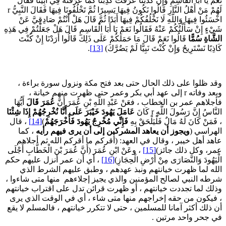
َعَمْ يَا أَبَا الْقَاسِمِ وَإِنْ كَذَبْنَا عَرَفْتَ كَذِبَنَا كَمَا عَرَفْتَهُ فِي أَبِينَا فَقَالَ
لَهُمْ مَنْ أَهْلُ النَّارِ قَالُوا نَكُونُ فِيهَا يَسِيرًا ثُمَّ تَخْلُفُونَا فِيهَا فَقَالَ النَّبِيُّ r
خْسَئُوا فِيهَا وَاللَّهِ لَا نَخْلُفُكُمْ فِيهَا أَبَدًا ثُمَّ قَالَ هَلْ أَنْتُمْ صَادِقِيَّ عَنْ
َيْءٍ إِنْ سَأَلْتُكُمْ عَنْهُ فَقَالُوا نَعَمْ يَا أَبَا الْقَاسِمِ قَالَ هَلْ جَعَلْتُمْ فِي هَذِهِ
لشَّاةِ سُمًّا
قَالُوا نَعَمْ قَالَ مَا حَمَلَكُمْ عَلَى ذَلِكَ قَالُوا أَرَدْنَا إِنْ كُنْتَ
َاذِبًا نَسْتَرِيحُ وَإِنْ كُنْتَ نَبِيًّا لَمْ يَضُرَّكَ)
[13]
.
قد ظلوا على ذلك الحال حتى بعد فتح مكة ونزول سورة براءة ،
وبعد وفاته r إلى عهد أبي بكر وعمر حتى ظهرت منهم خيانة ،
أجلاهم عمر بن الخطاب ، فعَنْ عَبْدِ اللَّهِ بْنِ عُمَرَ أَنَّ
عُمَرَ قَالَ
أَيُّهَا
نَّاسُ إِنَّ رَسُولَ اللَّهِ r كَانَ
عَامَلَ يَهُودَ خَيْبَرَ عَلَى أَنَّا نُخْرِجُهُمْ إِذَا شِئْنَا
 فَمَنْ كَانَ لَهُ مَالٌ فَلْيَلْحَقْ بِهِ
فَإِنِّي مُخْرِجٌ يَهُودَ فَأَخْرَجَهُمْ
)
[14]
، قال
لهراسي (
ويجوز أن يعاهد المشركين إلى أن يرى فيهم رأيه
، كما
اهد أهل خيبر ، وقال في العهد: (أقركم ما أقركم الله ثم أجلاهم
مر، وكل ذلك جائز)
[15]
، وعَنْ ابْنِ عُمَرَ (أَنَّ عُمَرَ بْنَ الْخَطَّابِ أَجْلَى
لْيَهُودَ وَالنَّصَارَى مِنْ أَرْضِ الْحِجَازِ)
[16]
، أي أن عمر أنزل عليهم حكم
لله لما ظهرت خيانتهم ونبذ عهدهم ، وطبق عليهم الشرط الذي
رطه النبي لصالح المؤمنين والذي يجيز إجلاءهم منها متى شاءوا ،
ذلك لما تجددت خيانتهم ، أو ظهرت قرائن تدل على اقتراب خيانتهم
 فيكون من حقه إخراجهم منها متى شاء ، أي في الوقت الذي يرى
ن ذلك أكثر آمانا للمسلمين ، حتى لا تتكرر خيانتهم ، فالمسلم لا يقع
ي جحر واحد مرتين .