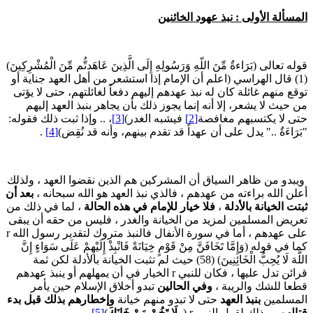
لمسألة الأولى : نبذ عهود الخائنين
وله تعالى (بَرَاءةٌ مِّنَ اللّهِ وَرَسُولِهِ إِلَى الَّذِينَ عَاهَدتُّم مِّنَ الْمُشْرِكِينَ)
(1) قال الهراسي (اعلم أن الإمام إذا استشعر من أهل العهد جناية أو
وقع منهم غائلة كان له نبذ عهدهم إليهم دفعاً لغائلتهم، حتى لا يؤتى
ن حيث لا يشعر، إلا أنه إنما يجوز ذلك بأن يجاهر بنبذ العهد إليهم
تى لا يكتسبهم مغافصة
[2]
فيشبه الغدر)
[3]
، .. وإذا ثبت ذلك فقوله:
بَرَاءَةٌ .." يدل على أن عهداً قد تقدم بينهم، وأنه قد نُقِض)
[4]
.
يبدو من ظاهر السياق أن المشركين هم الذين نقضوا العهد ، ولذلك
علن الله براءته من عهدهم ، فالذي نبذ العهد هو الله سبحانه ،
بعد أن
بتت الخيانة بالأدلة
،
فلا خيار للإمام في هذه الحالة
، لما في ذلك من
عريض المسلمين لمزيد من الخيانة والغدر ، فليس من حقه أن يبقى
على عهدهم ، أما في سورة الأنفال فالنبذ متروك لتقدير رسول الله r
ما في قوله (وَإِمَّا تَخَافَنَّ مِنْ قَوْمٍ خِيَانَةً فَانْبِذْ إِلَيْهِمْ عَلَى سَوَاءٍ إِنَّ
اللَّهَ لَا يُحِبُّ الْخَائِنِينَ) (58) حيث لم تثبت الخيانة بالأدلة لكن ثمة
قرائن تدل عليها ، فكان للنبي r الخيار في أن يمهلهم أو ينبذ عهدهم
طعا للشك والريبة ،
وفي الحالين
تبدو أخلاق الإسلام حين يأمر
لمسلمين
بنبذ العهد
حتى لا تبدو منهم خيانة
وإخطارهم بذلك قبل بدء
تالهم
، وذلك لقول النبي r (و
لَا تَخُنْ مَنْ خَانَكَ
)
[5]
.