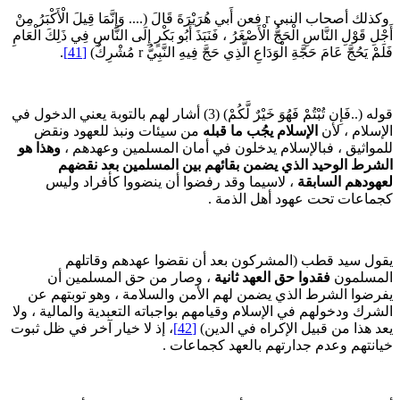
وكذلك أصحاب النبي r فعن أَبي هُرَيْرَةَ قَالَ (.... وَإِنَّمَا قِيلَ الْأَكْبَرُ مِنْ
َجْلِ قَوْلِ النَّاسِ الْحَجُّ الْأَصْغَرُ ، فَنَبَذَ أَبُو بَكْرٍ إِلَى النَّاسِ فِي ذَلِكَ الْعَامِ
لَمْ يَحُجَّ عَامَ حَجَّةِ الْوَدَاعِ الَّذِي حَجَّ فِيهِ النَّبِيُّ r مُشْرِكٌ)
[41]
.
قوله (..فَإِن تُبْتُمْ فَهُوَ خَيْرٌ لَّكُمْ) (3) أشار لهم بالتوبة يعني الدخول في
لإسلام ، لأن
الإسلام يجُب ما قبله
من سيئات ونبذ للعهود ونقض
لمواثيق ، فبالإسلام يدخلون في أمان المسلمين وعهدهم ،
وهذا هو
لشرط الوحيد الذي يضمن بقائهم بين المسلمين بعد نقضهم
عهودهم السابقة
، لاسيما وقد رفضوا أن ينضووا كأفراد وليس
جماعات تحت عهود أهل الذمة .
قول سيد قطب (المشركون بعد أن نقضوا عهدهم وقاتلهم
لمسلمون
فقدوا حق العهد ثانية
، وصار من حق المسلمين أن
فرضوا الشرط الذي يضمن لهم الأمن والسلامة ، وهو توبتهم عن
لشرك ودخولهم في الإسلام وقيامهم بواجباته التعبدية والمالية ، ولا
عد هذا من قبيل الإكراه في الدين)
[42]
، إذ لا خيار آخر في ظل ثبوت
يانتهم وعدم جدارتهم بالعهد كجماعات .