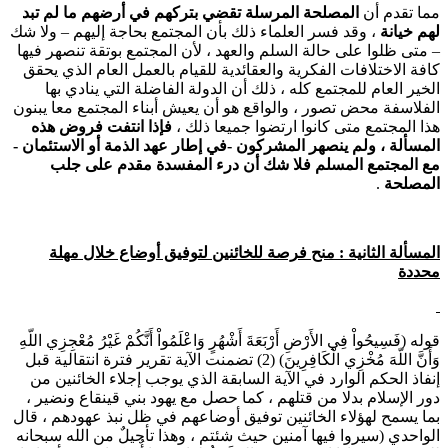
ما تقدم أن
المصلحة المرسلة تقضي بتركهم في أرضهم ما لم تبد
هم خيانة
، وقد فسر العلماء ذلك بأن المجتمع بحاجة إليهم – ولا شك
 متى ظلوا على حالة السلم والعهد ، لأن المجتمع بوتقة تنصهر فيها
افة الاختلافات الفكرية والعقائدية للقيام بالعمل العام الذي يحقق
لخير العام للمجتمع كله ، ذلك أن الدولة الفاضلة التي ينادي بها
لفلاسفة محض تصور ، والواقع هو أن يعيش أبناء المجتمع معا يبنون
ذا المجتمع متى كانوا ارتضوا جميعا ذلك ،
فإذا انتفت فروض هذه
لمسألة ، ولم ينصهر المشركون -في إطار عهد الذمة أو الاستئمان -
ع المجتمع المسلم فلا شك أن درء المفسدة مقدم على جلب
لمصلحة
.
لمسألة الثانية :
منح فرصة للخائنين لتوفيق أوضاع خلال مهلة
حددة
وله (فَسِيحُواْ فِي الأَرْضِ أَرْبَعَةَ أَشْهُرٍ وَاعْلَمُواْ أَنَّكُمْ غَيْرُ مُعْجِزِي اللّهِ
وَأَنَّ اللّهَ مُخْزِي الْكَافِرِينَ) (2) تضمنت الآية تقرير فترة انتقالية قبل
نفاذ الحكم الوارد في الآية السابقة الذي يوجب إجلاء الخائنين من
ور الإسلام بدلا من قتلهم ، كما حصل مع يهود بني قينقاع ونضير ،
ما يسمح لهؤلاء الخائنين توفيق أوضاعهم في ظل نبذ عهودهم ، قال
لواحدي (سيروا فيها آمنين حيث شئتم ، وهذا تأجيلٌ من الله سبحانه