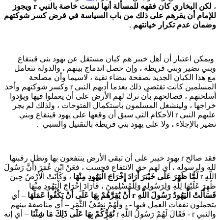
لكن البخاري كان فقهه للمسألة أنها ليست خاصة بالنبي
r
ويجوز
لإمام أن يقرهم على ذلك من باب السياسة في فرض كسر شوكتهم
ضمان عدم تكرار خيانتهم
.
يمكن اعتبار أن أهل خيبر هم كيان مستقل عن يهود بني قينقاع
بني نضير وبني قريظة ، وإن حصل اندماج بينهم ، والدولة تتعامل
ع هذا الكيان الجديد بصفحة بيضاء نقية ، لاسيما وأن مصلحة
المسلمين كانت تقتضي ذلك بعدما أدبهم النبي r وكسر شوكتهم وأخذ
سلحتهم ، فصالحهم بأن ترك لهم الأرض على أن يعملوا فيها ويؤدوا
راجها ، ولينشغل المسلمون باستكمال الفتوحات ، ولذلك لم يجر
عليهم النبي r الأحكام التي سبق أن وقعها على يهود قينقاع وبني
ضير بالإجلاء ، ولا على يهود بني قريظة بالتقتيل والسبي .
فقد صالح r يهود خيبر على أن تبقى الأرض ينتفعون بها وتظل رقبتها
له ولرسوله ، أي لهم حق الانتفاع فحسب ، فعَنْ ابْنِ عُمَرَ (أَنَّ رَسُولَ
لَّهِ r
لَمَّا ظَهَرَ عَلَى خَيْبَرَ أَرَادَ إِخْرَاجَ الْيَهُودِ مِنْهَا
، وَكَانَتْ الْأَرْضُ حِينَ
هِرَ عَلَيْهَا لِلَّهِ وَلِرَسُولِهِ وَلِلْمُسْلِمِينَ ، فَأَرَادَ إِخْرَاجَ الْيَهُودِ مِنْهَا
َسَأَلَتْ الْيَهُودُ رَسُولَ اللَّهِ
r
أَنْ يُقِرَّهُمْ بِهَا عَلَى أَنْ يَكْفُوا عَمَلَهَا
– أي
تحملون نفقات العمل فيها - ، وَلَهُمْ نِصْفُ الثَّمَرِ – أي مناصفة بينهم
بي r - فَقَالَ لَهُمْ رَسُولُ اللَّهِ r
نُقِرُّكُمْ بِهَا عَلَى ذَلِكَ مَا شِئْنَا
– أي إنه