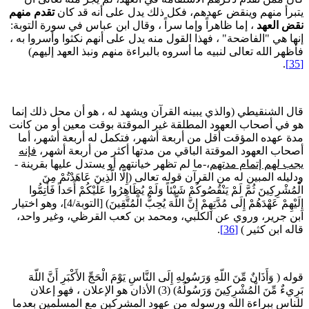
تبرأ منهم وينقض عهدهم، فكل ذلك يدل على أنه قد كان
تقدم منهم
قض العهد
، إما ظاهراً وإما سراً ، وقال ابن عباس في سورة التوبة:
نها هي "الفاضحة" ، فهذا القول منه يدل على أنهم نكثوا وأسروا به ،
أظهر الله تعالى لنبيه ما أسروه بالبراءة منهم ونبذ العهد إليهم)
.
ال الشنقيطي (والذي يبينه القرآن ويشهد له ، هو أن محل ذلك إنما
و في أصحاب العهود المطلقة غير الموقتة بوقت معين أو من كانت
دة عهده المؤقت أقل من أربعة أشهر، فتكمل له أربعة أشهر، أما
صحاب العهود الموقتة الباقي من مدتها أكثر من أربعة أشهر،
فإنه
جب لهم إتمام مدتهم
،-ما لم تظهر خيانتهم أو يستدل عليها بقرينة -
دليله المبين له من القرآن قوله تعالى (إِلَّا الَّذِينَ عَاهَدْتُمْ مِنَ
لْمُشْرِكِينَ ثُمَّ لَمْ يَنْقُصُوكُمْ شَيْئاً وَلَمْ يُظَاهِرُوا عَلَيْكُمْ أَحَداً فَأَتِمُّوا
إِلَيْهِمْ عَهْدَهُمْ إِلَى مُدَّتِهِمْ إِنَّ اللَّهَ يُحِبُّ الْمُتَّقِينَ) [التوبة/4]، وهو اختيار
بن جرير، وروي عن الكلبي، ومحمد بن كعب القرظي، وغير واحد،
اله ابن كثير )
[36]
.
وله ( وَأَذَانٌ مِّنَ اللّهِ وَرَسُولِهِ إِلَى النَّاسِ يَوْمَ الْحَجِّ الأَكْبَرِ أَنَّ اللّهَ
بَرِيءٌ مِّنَ الْمُشْرِكِينَ وَرَسُولُهُ) (3) الأذان هو الإعلان ، فهو إعلان
لناس ببراءة الله ورسوله من عهود المشركين مع المسلمين بعدما