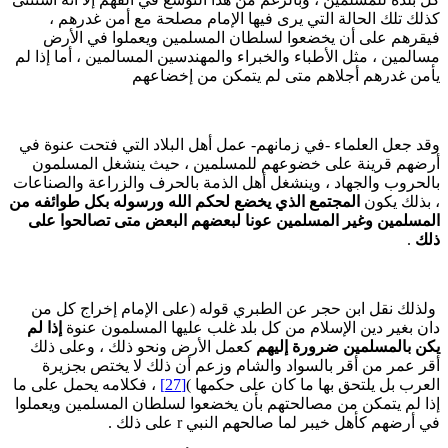
ذلك تلك الحالة التي يرى فيها الإمام مصلحة مع أمن غدرهم ،
يقرهم على أن يخضعوا لسلطان المسلمين ويعملوا في الأرض
سالمين ، مثل الأطباء والخبراء والمهندسين المسالمين ، أما إذا لم
أمن غدرهم أجلاهم متى لم يتمكن من إخضاعهم
قد جعل العلماء -في زمانهم- عمل أهل البلاد التي فتحت عنوة في
رضهم قرينة على خضوعهم للمسلمين ، حيث ينشغل المسلمون
الحروب والجهاد ، وينشغل أهل الذمة بالحرف والزراعة والصناعات
 بذلك يكون
المجتمع الذي يخضع لحكم الله ورسوله بكل طوائفه من
لمسلمين وغير المسلمين عونا لبعضهم البعض متى تصالحوا على
لك
.
لذلك نقل ابن حجر عن الطبري قوله (على الإمام إخراج كل من
ان بغير دين الإسلام من كل بلد غلب عليها المسلمون عنوة
إذا لم
كن بالمسلمين ضرورة إليهم
كعمل الأرض ونحو ذلك ، وعلى ذلك
قر عمر من أقر بالسواد والشام وزعم أن ذلك لا يختص بجزيرة
لعرب بل يلتحق بها ما كان على حكمها )
[27]
، فكلامه يحمل على ما
ذا لم يتمكن من مصالحتهم بأن يخضعوا لسلطان المسلمين ويعملوا
ي أرضهم كأهل خيبر لما صالحهم النبي r على ذلك .