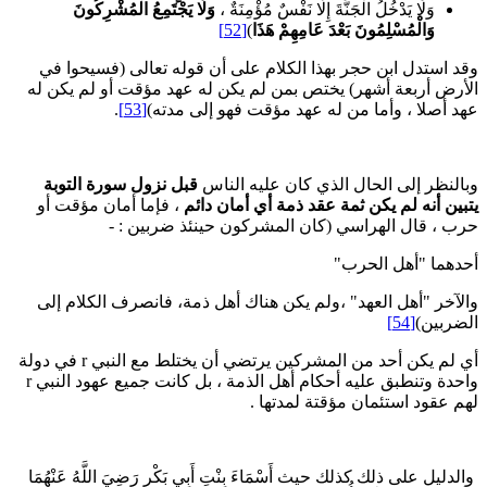
وَلَا يَدْخُلُ الْجَنَّةَ إِلَّا نَفْسٌ مُؤْمِنَةٌ ،
وَلَا يَجْتَمِعُ الْمُشْرِكُونَ
وَالْمُسْلِمُونَ بَعْدَ عَامِهِمْ هَذَا
)
[52]
قد استدل ابن حجر بهذا الكلام على أن قوله تعالى (فسيحوا في
لأرض أربعة أشهر) يختص بمن لم يكن له عهد مؤقت أو لم يكن له
هد أصلا ، وأما من له عهد مؤقت فهو إلى مدته)
[53]
.
بالنظر إلى الحال الذي كان عليه الناس
قبل نزول سورة التوبة
تبين أنه لم يكن ثمة عقد ذمة أي أمان دائم
، فإما أمان مؤقت أو
رب ، قال الهراسي (كان المشركون حينئذ ضربين : -
حدهما "أهل الحرب"
الآخر "أهل العهد" ،ولم يكن هناك أهل ذمة، فانصرف الكلام إلى
لضربين)
[54]
أي لم يكن أحد من المشركين يرتضي أن يختلط مع النبي r في دولة
واحدة وتنطبق عليه أحكام أهل الذمة ، بل كانت جميع عهود النبي r
هم عقود استئمان مؤقتة لمدتها .
الدليل على ذلك كذلك حيث أَسْمَاءَ بِنْتِ أَبِي بَكْرٍ رَضِيَ اللَّهُ عَنْهُمَا