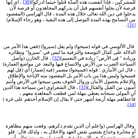
لمشركين ، فإذا انقضت هذه المدَّة قُتلوا حيثما أُدركوا)
[30]
، أي إنها
رصة لأن يجلوا أنفسهم قبل أن يدركهم المجاهدون أو فرصة لأن
دخلوا في دين الله تعالى خلال هذه المدة ، قال الهراسي (المقصود
ن التسامح بهذه المدة التوصل إلى هذه البغية ، وهو رجاء الإسلام)
.
ال الألوسي في قوله (سيحوا) ولم يقل (سيروا) (ففي هذا الأمر من
لدلالة على كمال التوسعة والترفية ما ليس في "سيروا" ونظائره
زيادة " فِى الأرض" زيادة في التعميم)
[32]
، قال الخازن (وأصل
لسياحة الضرب من الأرض والاتساع فيها والبعد عن مواضع العمارة)
 قال ابن الأنباري : قوله (فسيحوا) مضمر (فيه إضمار) أي (قل لهم
سيحوا وليس هذا من باب الأمر بل المقصود منه الإباحة والإطلاق
الإعلام بحصول الأمان وزوال الخوف يعني سيحوا في الأرض وأنتم
منون من القتل والقتال)
[33]
، قال الشعراوي (من سماحة هذا الدين
ن المولى سبحانه يعطي مهلة لمن قطعت المعاهدة معهم ،
أعطاهم مهلة أربعة أشهر حتى لا يقال إن الإسلام أخذهم على غرة )
.
قال الهراسي (واعلم أن الذين تقدم ذكرهم، وقعت منهم مظاهرة
و مخابرة وخداع يقتضي نقض العهد والاخلال به ، ولذلك قال: فلو
ان ممن تقدم ذكرهم الاستقامة في العهد، لم يجز منه تعالى أن