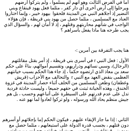
ما في الفرض الثالث وهو أنهم لم يسلموا ، ولم يتركوا أرضهم
يرحلوا إلى أرض أخرى أي دار كفر ، مثلما فعل يهود قينقاع وبني
لنضير إذ أجلاهم النبي من المدينة فلحقوا بيهود خيبر ، وإنما اختاروا
لعناد مع المسلمين ، مثلما حصل من يهود بني قريظة ، فإن هؤلاء
لواجب في شأنهم محاربتهم وقتلهم ، إذ لا أمان لهم ، والسؤال الذي
جب طرحه هنا ماذا يفعل بأسراهم ؟
نا يجب التفرقة بين أمرين :-
الأول : فعل النبي r في أسرى بني قريظة ، إذ أمر بقتل مقاتلتهم
الرجال)، وسبي نسائهم وذراريهم، وتقسيم أموالهم، بناءً على حكم
عد بن معاذ الذي ارتضوه حكماً ، إذ جاء هذا الحكم بسبب خيانتهم
العظمى بنقض العهد مع النبي r والتحالف مع الأحزاب (قريش
غطفان) وطعن المسلمين من الخلف أثناء حصار المدينة في غزوة
لخندق ، وهذه الخيانة ثبتت في حقهم جميعا ، وليست حادثة فردية
دل على عدم قدرتهم على السيطرة على أتباعهم وحسب ، بل هم
يش منظم يحاد الله ورسوله ، ولو تركوا لعادوا لما نهو عنه .
لثاني : إذا ما جاز الإبقاء عليهم ، فيكون الحكم إما بإجلائهم أو أسرهم
ون قتلهم ، بجسب قدرة الدولة على استيعابهم ، مثلما حصل مع
هود بني قينقاع وبني النضير ، حيث إن خيانتهم حصلت من سادتهم