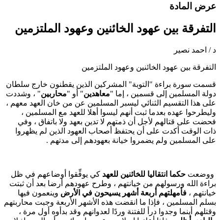
رض المادة
لتفرقة بين عهود الخائنين وعهود الملتزمين
 / احمد نصير
لتفرقة بين عهود الخائنين وعهود الملتزمين
سمت سورة براءة "التوبة" المشركين الذين يقطنون خارج سلطان
ولة المسلمين إلى قسمين ، إما "
معاهدين
" أو "
محاربين
" ، وشددت
لى هذا التقسيم الثنائي ليسبر المسلمين عن من خان العهد معهم ،
ليطرحوا عهده بعدما ثبت أنهم ليسوا أهلا للعهد مع المسلمين ،
حضت على قتالهم لأجل أن ذمتهم لا تدين بعهد ولا باتفاق ، وفي
ات الوقت أكدت على أن يحتفظ أصحاب العهود الذين لم يظهروا
لى المسلمين ولم يضمروا خيانة بعهودهم إلى مدتهم .
وضعت
حكما انتقاليا للخائنين للعهد
كي يوفِّقوا أوضاعهم في ظل
راءة الله ورسولهم من خيانتهم ، وطرح عهودهم أرضا بعد أن ثبتت
يانتهم ،
فأمهلتهم أربعة أشهر يسيحون في الأرض
وينعمون فيها
سلم المسلمين ، فإذا ما انقضت هذه الأشهر الأربعة وجبت محاربتهم
قتلهم أينما وجدوا درأ للفتنة وردًا لعدوانهم وقد بدأوه أول مرة ،