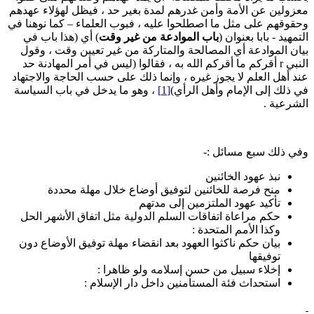
عزولين عن الأمة وأمن غدرهم لمدة بغير حد ، فيظل لهؤلاء عهدهم
حقوقهم على مثل ما اصطلحوا عليه ، فبوب العلماء – كما نوهنا في
لتمهيد - بابا بعنوان (
باب الموادعة من غير وقت
) أي (هذا باب في
يان الموادعة أي المصالحة والمتاركة من غير تعيين وقت ، وقول
النبي r أقركم ما أقركم الله به ، فقالوا (ليس في أمر المهادنة حد
ند أهل العلم لا يجوز غيره ، وإنما ذلك على حسب الحاجة والاجتهاد
ي ذلك إلى الإمام وأهل الرأي)
[1]
، وهو ما يدخل في باب السياسة
لشرعية .
في ذلك سبع مسائل :-
نبذ عهود الخائنين
منح فرصة للخائنين لتوفيق أوضاع خلال مهلة محددة
تأكيد عهود الملتزمين إلى مدتهم
حكم مراعاة اتفاقات السلم الدولية مثل اتفاق الأشهر الحل
وكذا الأمم المتحدة :
بيان حكم ناكثوا العهود بعد انقضاء مهلة توفيق الأوضاع دون
توفيقها
إخلاء سبيل من حسن إسلامه ولو ظاهرا :
استحداث فئة المستأمنين داخل دار الإسلام :