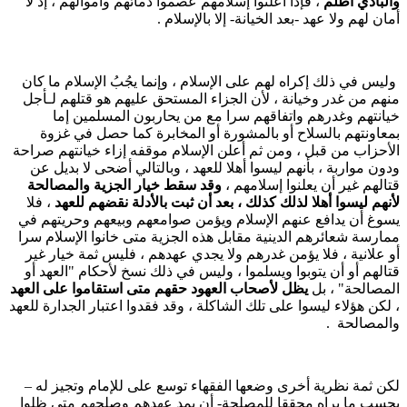
البادي أظلم
، فإذا أعلنوا إسلامهم عصموا دمائهم وأموالهم ، إذ لا
مان لهم ولا عهد -بعد الخيانة- إلا بالإسلام .
ليس في ذلك إكراه لهم على الإسلام ، وإنما يجُبُ الإسلام ما كان
نهم من غدر وخيانة ، لأن الجزاء المستحق عليهم هو قتلهم لـأجل
يانتهم وغدرهم واتفاقهم سرا مع من يحاربون المسلمين إما
معاونتهم بالسلاح أو بالمشورة أو المخابرة كما حصل في غزوة
لأحزاب من قبل ، ومن ثم أعلن الإسلام موقفه إزاء خيانتهم صراحة
دون مواربة ، بأنهم ليسوا أهلا للعهد ، وبالتالي أضحى لا بديل عن
تالهم غير أن يعلنوا إسلامهم ،
وقد سقط خيار الجزية والمصالحة
أنهم ليسوا أهلا لذلك كذلك ، بعد أن ثبت بالأدلة نقضهم للعهد
، فلا
سوغ أن يدافع عنهم الإسلام ويؤمن صوامعهم وبيعهم وحريتهم في
مارسة شعائرهم الدينية مقابل هذه الجزية متى خانوا الإسلام سرا
و علانية ، فلا يؤمن غدرهم ولا يجدي عهدهم ، فليس ثمة خيار غير
تالهم أو أن يتوبوا ويسلموا ، وليس في ذلك نسخ لأحكام "العهد أو
لمصالحة" ، بل
يظل لأصحاب العهود حقهم متى استقاموا على العهد
 لكن هؤلاء ليسوا على تلك الشاكلة ، وقد فقدوا اعتبار الجدارة للعهد
المصالحة .
كن ثمة نظرية أخرى وضعها الفقهاء توسع على للإمام وتجيز له –
حسب ما يراه محققا للمصلحة- أن يمد عهدهم وصلحهم متى ظلوا