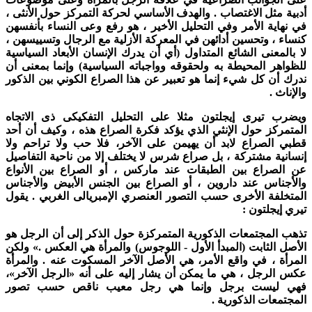
دبية مثل الاغتصاب . والهدف الأساسي لحركة التمركز حول الأنثى ،
ي نهاية الأمر وفي التحليل الأخير ، هو رفع وعى النساء بأنفسهن
نساء ، وتحسين أدائهن في المعركة الأزلية مع الرجال وتسييسهن ،
ا بالمعنى الشائع المتداول (أي أن يدرك الإنسان الأبعاد السياسية
لظواهر المحيطة به ولحقوقه وواجباته السياسية) وإنما بمعنى أن
درك أن كل شيء إنما هو تعبير عن هذا الصراع الكوني بين الذكور
الإناث .
يضرب تیری إيجلتون مثلا على التحليل التفکیکی ذى الاتجاه
لمتمرکز حول الإنثي الذي يؤكد فكرة الصراع هذه ، وكيف أن أحد
طبي الصراع لابد أن يهيمن على الآخر، فلا حب ولا تراحم ولا
نسانية مشتركة ، بل صراع شرس لا يختلف إلا من ناحية التفاصيل
ن الصراع بين الطبقات عند مارکس ، أو الصراع بين الأنواع
الأجناس عند داروین ، أو الصراع بين الجنس الأبيض والأجناس
لمتخلفة الأخرى حسب التصور العنصري الإمبريالی الغربي . يقول
يري إيجلتون :
ذهب المجتمعات الذكورية المتمركزة حول الذكر إلى أن الرجل هو
لأصل الثابت (المبدأ الأول - اللوجوس) والمرأة هي العكس .» ولكن
لمرأة ، في واقع الأمر، هي الأصل الآخر المسكوت عنه . والمرأة
كس الرجل ، هي ما يمكن أن يشار إليه على أنه «الرجل الآخر»،
هي ليست برجل وإنما هي رجل معيب ناقص حسب تصور
لمجتمعات الذكورية .