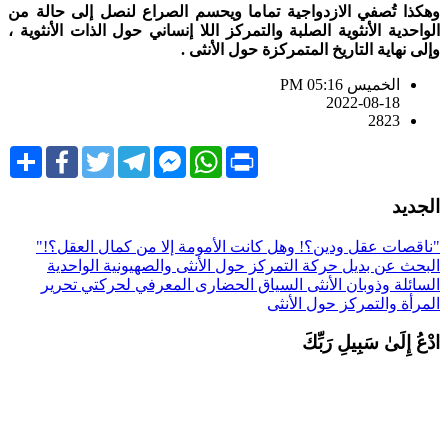
هكذا تُصفي الازدواجية تماما ويحسم الصراع لنصل إلى حالة من
لواحدية الأنثوية الصلبة والتمركز اللا إنساني حول الذات الأنثوية ،
إلى نهاية التاريخ المتمركزة حول الأنثى .
الخميس PM 05:16
2022-08-18
2823
Share
Facebook
Twitter
Telegram
Facebook
WhatsApp
Print
Messenger
لجديد
ناقصات عقل ودين؟! وهل كانت الأمومة إلا من كمال العقل؟!"
لبحث عن بديل
حركة التمركز حول الأنثى والصهيونية
الواحدية
لسائلة وذوبان الأنثى
السياق الحضارى المعرفي لحركتي تحرير
لمرأة والتمركز حول الأنثى
دْعُ إِلَىٰ سَبِيلِ رَبِّكَ