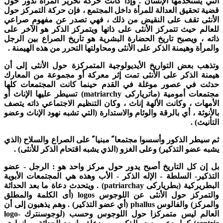
لتي يستخدمها الإنسان . وإذا كانت حركة تحرير المرأة تدور حول
ضية تحقيق العدالة للمرأة داخل المجتمع ، فإن حركة التمرکز حول
لأنثى تقف على النقيض من ذلك ، فهي تصدر عن مفهوم صراعي
لعالم حيث تتمركز الأنثى على ذاتها ويتمركز الذكر هو الآخر على
اته ، ويصبح تاریخ الحضارة البشرية هو تاريخ الصراع بين الرجل
المرأة وهيمنة الذكر على الأنثى ومحاولتها التحرر من هذه الهيمنة .
تذهب بعض التواريخ الأيديولوجية المتمركزة حول الأنثى إلى أن
يمنة الذكر على الأنثى تمت إثر معركة أو مجموعة من المعارك
دثت في عصور موغلة في القدم حينما كانت المجتمعات كلها
جتمعات أمومية (ماتریارکی
matriarchy
) تسيطر عليها الإناث أو
لأمهات ، وكانت الألهة إناث ، وكان التنظيم الاجتماعي ذاته يتصف
الأنوثة ، أي بالرقة والوئام والاستدارة (التي تشبه نهود الإناث وعضو
لتأنيث) .
م سيطر الذكور وأسسوا مجتمع
ا ً
مبنيا ً على الصراع والسلاح (الذي
شبه عضو التذكير) وعلى الغزو (الذي يشبه اقتحام الذكر للأنثی) .
ل إن كل التاريخ أصبح يدور حول مركز واحد هو : الرجل - عضو
لتذكير- السلطة - الإله الذكر - الأب وهذه هي المجتمعات الأبوية
لبطريركية (بطریارکی
patriarchay
) . ويتحدث دعاة ما بعد الحداثة
التمركز حول الأنثى عن اللوجوس
logos
(أى الكلمة والمطلق
المركز) والفالوس
phallus
(أي عضو التذكير) . وهم يذهبون إلى أن
لعالم ليس متمركزا حول اللوجوس وحسب (لوجوسنترك
logo-