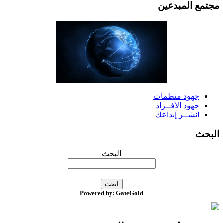
جتمع المبدعين
جهود منظمات
جهود الأفــراد
انشــر إبداعك
لبحث
البحث
Powered by: GateGold