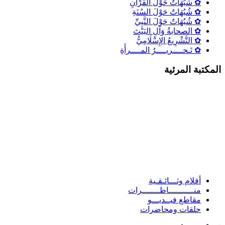
✿ شُبُهَاتٌ حَوْلَ القُرْآنِ
✿ شُبُهَاتٌ حَوْلَ السُنَةِ
✿ شُبُهَاتٌ حَوْلَ النَّبِيِّ
✿ الصحابةُ وَآلِ البَيْتَ
✿ التَّشْرِيعُ الإِسْلَامِيُّ
✿ تَـحــــريــــرُ المــــرأَةِ
لمكتبة المرئية
أفلام وثـــائـقـية
منــــــــــاظـــــــرات
مقاطع فيــديـــو
حلقات ومحاضرات