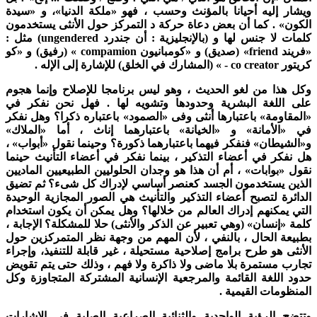
يشار إليه أحيانا بالمؤنث وحسب ، فهو «ملكة الدنيا»، و «سيدة
لكون» . كما أن بعض دعاة حركة د التمركز حول الأنثى يستخدمون
لمات لا جنس لها و (بالإنجليزية : أن جندرد
ungendered
) مثل :
فریند
friend
» (صدیق) و «كومبانيون
compamion
» (رفیق) و «کو
ریتور
co creator
- » (المشارك في الخلق) للإشارة إلى الإله .
كل هذا من لغو الحديث ، وهو ليس برنامجا للإصلاح وإنما هجوم
لى اللغة البشرية وحدودها وتشويه لها . فهل نحن نفكر في
المقاومة» باعتبارها أنثى وفى «الصمود» باعتباره ذكرا؟ وهل نفكر
ي «الأمانة» و «الخيانة» باعتبارهما إناث ، أما «الملاك»
«الشيطان» فنفكر فيهما باعتبارهما ذكورة؟ وحينما نقول «أبواب» ،
ل نفكر في أعضاء التذكير ، بينما نفكر في أعضاء التأنيث حينما
قول «بوابات» ، أم أن هذا هو وجدان الحلوليين الطبيعيين الماديين
لذين يستخدمون الجسد كعنصر أساسي لإدراك كل شیء؟ ثم تضيق
لدائرة لتصبح أعضاء التذكير والتأنيث هي الصور المجازية الوحيدة
لتي يمكنهم إدراك العالم من خلالها؟ وهل يمكن أن يكون استخدام
لمة «إنسان» (وهي تعبير عن الذكر والأنثى) حلا للمشكلة؟ الإجابة ،
طبيعة الحال ، بالنفي ، لأن المهم من وجهة نظر المتمركزين حول
لأنثى هو طرح برامج إصلاحية مستحيلة ، غير قابلة للتنفيذ، وإجراء
جارب مستمرة بلا ماضی ولا ذاكرة ولا فهم ، وذلك حتى يتم تقويض
دود اللغة القائمة والمرجعية الإنسانية المشتركة المتجاوزة وكل
لمنظومات القيمية .
تتضح الرؤية الواحدية والثنائية الصراعية الصلبة في الإشارات