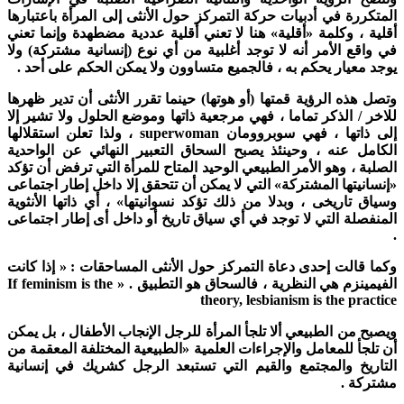
لمتكررة في أدبيات حركة التمركز حول الأنثى إلى المرأة باعتبارها
قلية ، وكلمة «أقلية» هنا لا تعني أقلية عددية مضطهدة وإنما تعني
ي واقع الأمر أنه لا توجد أغلبية من أي نوع (إنسانية مشتركة) ولا
وجد معیار یحکم به ، فالجميع متساوون ولا يمكن الحكم على أحد .
تصل هذه الرؤية قمتها (أو هوتها) حينما تقرر الأنثى أن تدير ظهرها
لاخر / الذكر تماما ، فهي مرجعية ذاتها وموضع الحلول ولا تشير إلا
لى ذاتها ، فهي سوبروومان
superwoman
، ولذا تعلن استقلالها
لكامل عنه ، وحينئذ يصبح السحاق التعبير النهائي عن الواحدية
لصلبة ، وهو الأمر الطبيعي الوحيد المتاح للمرأة التي ترفض أن تؤكد
إنسانيتها المشتركة» التي لا يمكن أن تتحقق إلا داخل إطار اجتماعی
سیاق تاریخی ، وبدلا من ذلك تؤكد نسوانیتها» ، أي ذاتها الأنثوية
لمنفصلة التي لا توجد في أي سياق تاريخ أو داخل أى إطار اجتماعی
كما قالت إحدى دعاة التمركز حول الأنثى المساحقات : « إذا كانت
لفیمینزم هي النظرية ، فالسحاق هو التطبيق
. « If feminism is the
theory, lesbianism is the practic
يصبح من الطبيعي ألا تلجأ المرأة للرجل الإنجاب الأطفال ، بل يمكن
ن تلجأ للمعامل والإجراءات العلمية «الطبيعية المختلفة المعقمة من
لتاريخ والمجتمع والقيم التي تستبعد الرجل كشريك في إنسانية
شتركة .