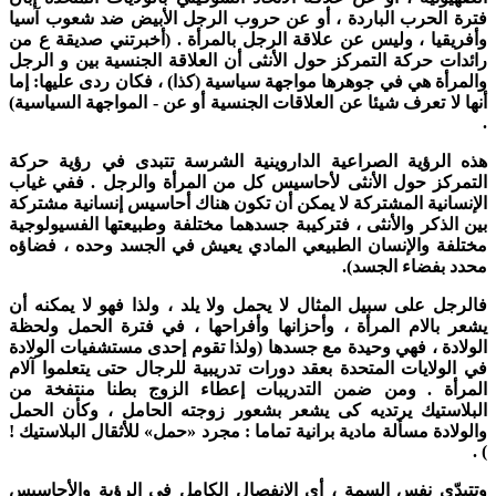
ترة الحرب الباردة ، أو عن حروب الرجل الأبيض ضد شعوب آسيا
أفريقيا ، وليس عن علاقة الرجل بالمرأة . (أخبرتني صديقة ع من
ائدات حركة التمرکز حول الأنثى أن العلاقة الجنسية بين و الرجل
المرأة هي في جوهرها مواجهة سياسية (كذا) ، فكان ردی عليها: إما
نها لا تعرف شيئا عن العلاقات الجنسية أو عن - المواجهة السياسية)
ذه الرؤية الصراعية الداروينية الشرسة تتبدى في رؤية حركة
لتمركز حول الأنثى لأحاسيس كل من المرأة والرجل . ففي غياب
لإنسانية المشتركة لا يمكن أن تكون هناك أحاسيس إنسانية مشتركة
ين الذكر والأنثى ، فتركيبة جسدهما مختلفة وطبيعتها الفسيولوجية
ختلفة والإنسان الطبيعي المادي يعيش في الجسد وحده ، فضاؤه
حدد بفضاء الجسد).
الرجل على سبيل المثال لا يحمل ولا يلد ، ولذا فهو لا يمكنه أن
شعر بالام المرأة ، وأحزانها وأفراحها ، في فترة الحمل ولحظة
لولادة ، فهي وحيدة مع جسدها (ولذا تقوم إحدى مستشفيات الولادة
ي الولايات المتحدة بعقد دورات تدريبية للرجال حتى يتعلموا آلام
لمرأة . ومن ضمن التدريبات إعطاء الزوج بطنا منتفخة من
لبلاستيك يرتديه کی يشعر بشعور زوجته الحامل ، وكأن الحمل
الولادة مسألة مادية برانية تماما : مجرد «حمل» للأثقال البلاستيك !
) 
تتبدّى نفس السمة ، أي الانفصال الكامل في الرؤية والأحاسيس