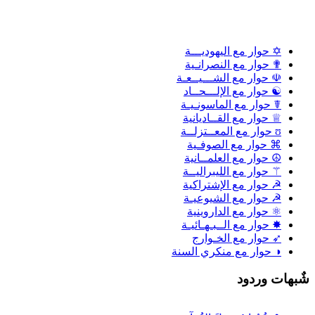
✡ حوار مع اليهوديـــة
✟ حوار مع النصرانـية
☫ حوار مع الشـــيــعـة
☯ حوار مع الإلـــحــاد
☤ حوار مع الماسونـيـة
♕ حوار مع القــاديانية
ʊ حوار مع المعــتزلــة
⌘ حوار مع الصوفـية
☮ حوار مع العلمــانية
⚚ حوار مع الليبراليــة
☭ حوار مع الإشتراكية
☭ حوار مع الشيوعيـة
⚛ حوار مع الداروينية
✸ حوار مع الــبـهـائيـة
➶ حوار مع الخـوارج
◑ حوار مع منكري السنة
ٌبهات وردود