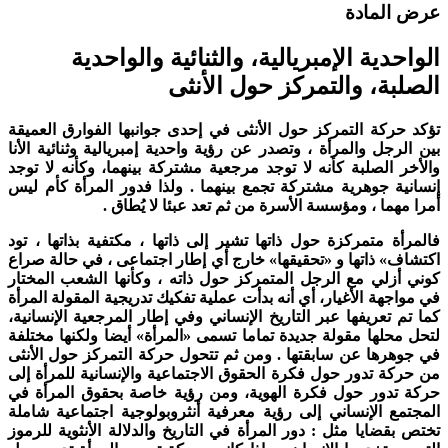
رض المادة
لواحدية الإمبريالية، والثنائية والواحدية
لصلبة، والتمركز حول الأنثى
ؤكد حركة التمركز حول الأنثى في إحدى جوانبها الفوارق العميقة
ين الرجل والمرأة ، وتصدر عن رؤية واحدية إمبريالية وثنائية الأنا
الأخر الصلبة كأنه لا توجد مرجعية مشتركة بينهما، وكأنه لا توجد
نسانية جوهرية مشتركة تجمع بينهما . ولذا فدور المرأة كأم ليس
مرا مهما ، ومؤسسة الأسرة من ثم تعد عبئا لا يُطاق .
المرأة متمركزة حول ذاتها تشير إلى ذاتها ، مكتفية بذاتها ، تود
کتشاف» ذاتها و «تحقيقها» خارج أي إطار اجتماعی ، في حالة صراع
وني أزلي مع الرجل المتمرکز حول ذاته ، وكأنها الشعب المختار
ي مواجهة الأغيار، أي أنه بدأت عملية تفكيك تدريجية المقولة المرأة
ما تم تعريفها عبر التاريخ الإنساني وفي إطار المرجعية الإنسانية،
تحل محلها مقولة جديدة تماما تسمى «المرأة» أيضا ولكنها مختلفة
ي جوهرها عن سابقتها . ومن ثم تتحول حركة التمركز حول الأنثى
ن حركة تدور حول فكرة الحقوق الاجتماعية والإنسانية للمرأة إلى
ركة تدور حول فكرة الهوية، ومن رؤية خاصة بحقوق المرأة في
لمجتمع الإنساني إلى رؤية معرفية أنثروبولوجية اجتماعية شاملة
ختص بقضايا مثل : دور المرأة في التاريخ والدلالة الأنثوية للرموز