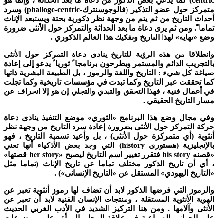
centri
) كما يدعي بعض الذكور من دعاة ما بعد الحداثة ، وإنما هو
تمرکز حول عضو التذكير (فالوجوسنترك-
phallogo-centric
) وسرد
حداث التاريخ من ثم يتم من وجهة نظر ذكورية بحتة ويستبعد الإناث
ماما ً. ومن ثم يری دعاة ما بعد الحداثة والتمركز حول الأنثى ضرورة
ضع «نهاية» لهذا التاريخ وتفكيك هذا العالم الذكوري .
انطلاقا من هذه الرؤية للتاريخ ينادی دعاة التمرکز حول الأنثى
التجريب الدائم والمستمر ويطرحون برنامجا ً ثوريا ً يدعو إلى إعادة
ياغة كل شيء : التاريخ واللغة والرموز ، بل الطبيعة البشرية ذاتها
ما تحققت عبر التاريخ وكما تبدت في مؤسسات تاريخية وكما تجلت
ي أعمال فنية ، فهذا التحقق والتبدي والتجلي إن هو إلا انحراف عن
سار التاريخ الحقيقي .
في مجال وضع هذا البرنامج «الثوري» موضع التنفيذ ينادی دعاة
ركة التمرکز حول الأنثى بضرورة إعادة سرد التاريخ من وجهة نظر
نثوية (أي متمركزة حول الأنثى) ، بل وأعيد تسمية التاريخ ، فهو
الإنجليزية (هستوری
history
) التي وجد بعض الأذكياء أنها تعني
قصنه
his story
فتقرر تغيير اسم التاريخ ليصبح «
her story
قصتها»
 أي أن تاريخ الذكور مختلف تماما عن تاريخ الإناث (تماما مثل
التاريخ اليهودي» المستقل عن «التاريخ الإنسانی») .
الرموز التي فرضها الذكور لابد أن تضاف لها رموز أنثوية تعبر عن
لهوية الأنثوية المستقلة ، ومنتجات الإنسان الفنية لابد أن تعبر عن
لأنثى وآلامها . ومن هنا التركيز الشديد في الأدب الغربي الحديث
لى الجوانب الصراعية في علاقة الرجل بالمرأة وعلى موضوعات