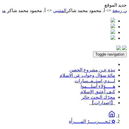
ديد الموقع
عة
=> أ. محمود محمد شاكر
المتنبي
=> أ. محمود محمد شاكر
معجم محم
Toggle navigation
نبذة عـن مشروع الحصن
مائة سؤال وجواب عن الإسلام
لـــدي استــفــسارات
هـــــؤلاء أسلـــموا
كيف أعتنق الإسلام
محرّك البحث حائر
【إصدارات】
✿ تَـحــــريــــرُ المــــرأَةِ