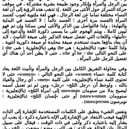
ين الرجل والمرأة وإنكار وجود طبيعة بشرية مشتركة ، في موقف
ركة التمرکز حول الأنثى من اللغة . إذ تذهب هذه الرؤية إلى أن لغة
لنساء مختلفة تماما عن لغة الرجال ، فهي لغة ملتوية لعوب كجسد
لمرأة (الجسد مرة أخرى ؛ الجسد دائمأ ؛ لا الجسد في البداية
النهاية) . ولذا فالتواصل بين الذكر والأنثى ليس ممكنا وإن تم فهو
يس کاملا ، ويتم الهجوم على ما يسمى ذكورة اللغة والدعوة إلى
تأنيثها» واللغات التي تفضل صيغة التذكير على صيغة التأنيث ، لابد
ن يعاد بناؤها بحيث تستخدم صيغة محايدة أو صيغة ذكورية أنثوية .
لذا كلمتا «هو» (بالإنجليزية : هي
he
) وهي (بالإنجليزية : شی
she
)
لى النحو التالى
he / she
أو
s/he
، حتى لا يظن أحد أن هناك أي
فضيل للرجل على المرأة .
في محاولة التفريق الكامل بين الرجل والمرأة وتأنيث اللغة يعاد
تابة كلمة «نساء
women
» على النحو التالي : «
womyn
» حتى لا
حتوی کلمة نساء بالإنجليزية» على كلمة «
men
» ، أي رجال والعياذ
الله ، ولوحظ أن «رجل الثلج» «رجل» ومن ثم تم تعديل اسمه
يصبح بدلا من سنومان
snowman
إلى امرأة الثلج» (بالإنجليزية :
نوومان
snowwoman
) أو حتى «إنسان الثلج» (بالإنجليزية :
وبرسون
snowperson
) .
نفس الشيء ينطبق على الكلمات المستخدمة للإشارة إلى الذات
لإلهية فيجب الابتعاد عن الإشارة إلى الإله باعتباره ذکرة ، إذ يجب أن
شار إليه باعتباره ذكر وأنثى في ذات الوقت ، فيقال على سبيل
لمثال «إن الخالق هو الذي / هي التي ، وضع / وضعت ... إلخ» ، بل