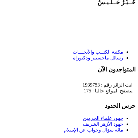
َــيْـرُ جَــلـيـسٌ
مكتبة الكتــب والأبحـــاث
رسائل ماجستير ودكتوراة
لمتواجدون الآن
انت الزائر رقم : 1939753
يتصفح الموقع حاليا : 175
رس الحدود
جهود علماء الحرمين
جهود الأزهر الشريف
مائة سؤال وجواب عن الإسلام