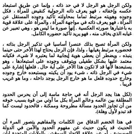
لكن الرجل هو الرجل لا في حد ذاته ، وإنما عن طريق استبعاد
کسه وإخفائه ، فهو يعرف ذاته الرجولية كنقيض للمرأة ، فكل
جوده وهويته مرتبط تماما بمحاولته تأكيد وجوده المستقل عن
لمرأة ، فهو يعرف ذاته في مواجهة المرأة ، والمرأة على علاقة قوية
ه باعتبارها صورته العكسية . إنها صورة ما ليس هو ، وهي تعبير عن
يابه الذي يخاف منه ، فهو يريد تأكيد حضوره الكامل.
لكن المرأة تصبح بذلك عنصرا أساسيا في تذكير الرجل بذاته ،
حضوره مرتبط بغيابها ، ولذا، فإن الرجل يحتاج لهذا الأخر حتى حينما
نبذه ، ويضطر أن يعطى هوية إيجابية لما يعتبره لا شيء، فكيانه
عتمد عليها بشكل طفيلی ويتوقف وجوده على استبعادها ، وهو
ستبعدها لأنها قد لا تكون هذا الأخر على أية حال . فلعلها إشارة على
يء في الرجل ذاته ، شیء يود أن يكبته ويستبعده خارج وجوده
خارج حدوده فلعل ما هو خارج الرجل يوجد داخله ، وما هو غريب
ريبا .
لكل هذا يجد الرجل أنه في حاجة ماسة إلى أن يحرس الحدود
لمطلقة بين عالمه وعالم المرأة بكل ما أوتي من قوة بسبب خوفه
ن أن تجاوز الحدود مسألة مطروحة وممكنة ، فالحدود لیست كما
د تبدو لأول وهلة).
ي هذا الخضم الدفاق من الكلمات والمفاهيم يتصور المرء أن
لحديث قد يكون حديث عن مفهوم الحدود والأمن في الدولة
لصهيونية ، أو عن علاقة الاتحاد السوفيتي بالولايات المتحدة إبان