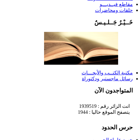
مقاطع فيــديـــو
حلقات ومحاضرات
خَــيْـرُ جَــلـيـسٌ
مكتبة الكتــب والأبحـــاث
رسائل ماجستير ودكتوراة
المتواجدون الآن
انت الزائر رقم : 1939519
يتصفح الموقع حاليا : 1944
حرس الحدود
جهود علماء الحرمين