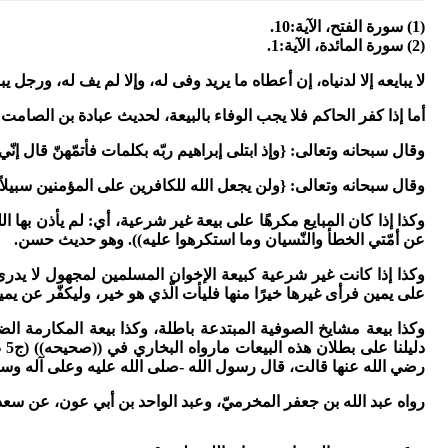
(1) سورة الفتح، الآية:10.
(2) سورة المائدة، الآية:1.
لا يبايعه إلا لدنياه، إن أعطاه ما يريد وفى له، وإلا لم يف له، ورجل
أما إذا كفر الحاكم فلا يجب الوفاء بالبيعة، لحديث عبادة بن الصامت الم
وقال سبحانه وتعالى: {وإذ ابتلى إبراهيم ربّه بكلمات فأتمّهنّ قال إنّي ج
وقال سبحانه وتعالى: {ولن يجعل الله للكافرين على المؤمنين سبيلاً (2)}
وكذا إذا كان المبايع مكرهًا على بيعة غير شرعية، أي: لم يأذن بها ال
عن أمّتي الخطأ والنّسيان وما استكرهوا عليه)). وهو حديث حسن.
وكذا إذا كانت غير شرعية كبيعة الإخوان المسلمين لمجهول لا يدرى
على يمين فرأى غيرها خيرًا منها فليأت الّذي هو خير، وليكفّر عن يمين
وكذا بيعة مشايخ الصوفية المبتدعة باطلة، وكذا بيعة المكارمة الض
رضي الله عنها قالت، قال رسول الله -صلى الله عليه وعلى آله وسلم
رواه عبد الله بن جعفر المخرميّ، وعبد الواحد بن أبي عون، عن سعد ب