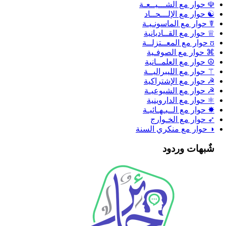
☫ حوار مع الشـــيــعـة
☯ حوار مع الإلـــحــاد
☤ حوار مع الماسونـيـة
♕ حوار مع القــاديانية
ʊ حوار مع المعــتزلــة
⌘ حوار مع الصوفـية
☮ حوار مع العلمــانية
⚚ حوار مع الليبراليــة
☭ حوار مع الإشتراكية
☭ حوار مع الشيوعيـة
⚛ حوار مع الداروينية
✸ حوار مع الــبـهـائيـة
➶ حوار مع الخـوارج
◑ حوار مع منكري السنة
شٌبهات وردود