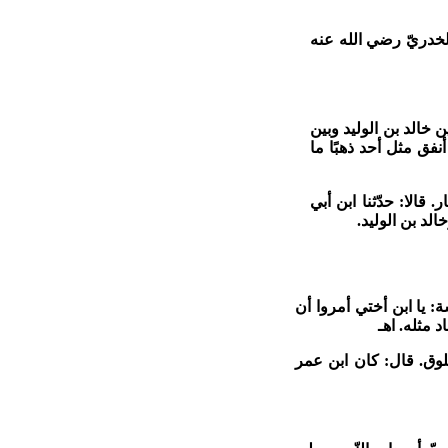
 سعيد الخدريّ رضي الله عنه
 بين خالد بن الوليد وبين
فق مثل أحد ذهبًا ما
. قالا: حدّثنا ابن أبي
د بن الوليد.
ي عائشة: يا ابن أختي أمروا أن
 مثله. اهـ
علوق. قال: كان ابن عمر