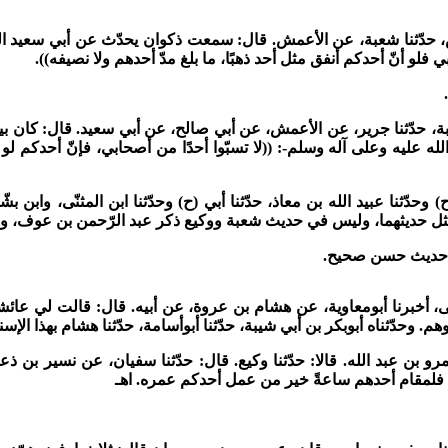
ج7 ص21): حدّثنا آدم بن أبي إياس، حدّثنا شعبة، عن الأعمش. قال: سمعت ذكوان يحدّث عن أبي
ي فلو أنّ أحدكم أنفق مثل أحد ذهبًا، ما بلغ مدّ أحدهم ولا نصيفه)).
ّثنا عثمان بن أبي شيبة، حدّثنا جرير، عن الأعمش، عن أبي صالح، عن أبي سعيد. قال: كان
ليه وعلى آله وسلم-: ((لا تسبّوا أحدًا من أصحابي، فإنّ أحدكم لو أن
حدّثنا عبيد الله بن معاذ، حدّثنا أبي (ح) وحدّثنا ابن المثنّى، وابن بشّار
ثل حديثهما، وليس في حديث شعبة ووكيع ذكر عبد الرّحمن بن عوف، وخال
(ج4 ص2327): حدّثنا يحيى بن يحيى، أخبرنا أبومعاوية، عن هشام بن عروة، عن أبيه. قال: قالت ل
 وحدّثناه أبوبكر بن أبي شيبة، حدّثنا أبوأسامة، حدّثنا هشام بهذا الإسناد
مرو بن عبد الله. قالا: حدّثنا وكيع. قال: حدّثنا سفيان، عن نسير بن ذ
، فلمقام أحدهم ساعةً خير من عمل أحدكم عمره. اهـ