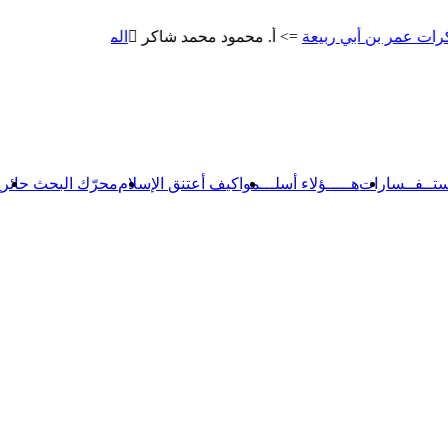
 أبي ربيعة
=> أ. محمود محمد شاكر
المتنبي
=> أ. محمود محمد شا
ستــفــسارات
هـــــؤلاء أسلـــموا
كيف أعتنق الإسلام
محرّك البحث حائر
【