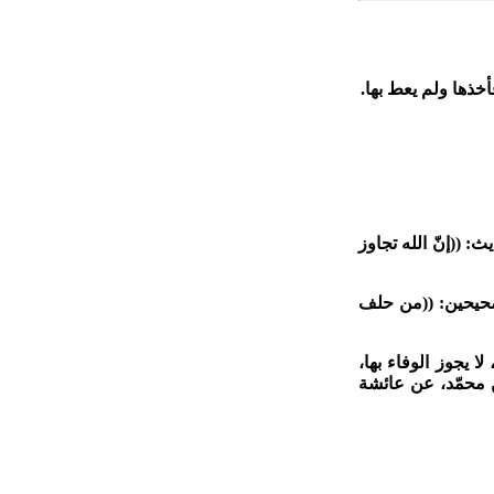
أخذها ولم يعط بها.
: ((إنّ الله تجاوز
لصحيحين: ((من حلف
 يجوز الوفاء بها،
يه، عن القاسم ابن محمّد، عن عائشة