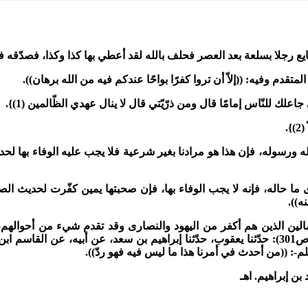
 يبايع رجلا بسلعة بعد العصر فحلف بالله لقد أعطي بها كذا وكذا، فصدّقه ف
تقدم وفيه: ((إلاّ أن تروا كفرًا بواحًا عندكم فيه من الله برهان)).
اعلك للنّاس إمامًا قال ومن ذرّيّتي قال لا ينال عهدي الظّالمين (1)}.
.
له ورسوله، فإن هذا هو مرادنا بغير شرعية فلا يجب عليه الوفاء بها لحديث
 ما حاله، فإنه لا يجب الوفاء بها، فإن صحبتها يمين كفّرت لحديث ا
ه)).
الين الذين هم أكفر من اليهود والنصارى وقد تقدم شيء من أحوالهم، لا
دليلنا على بطلان هذه البيعات مارواه البخاري في ((صحيحه)) (ج5 ص301): حدّثنا يعقوب، حدّثنا إبراهيم بن سعد، عن أب
-: ((من أحدث في أمرنا هذا ما ليس فيه فهو ردّ)).
ن إبراهيم. اهـ