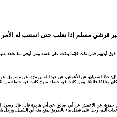
ير قرشي مسلم إذا تغلب حتى استتب له الأمر 
 الله فوق أيديهم فمن نكث فإنّما ينكث على نفسه ومن أوفى بما عاهد عليه 
1 ص89): حدّثنا قبيصة بن عقبة. قال: حدّثنا سفيان، عن الأعمش، عن عبد الله بن مرّة، عن مسرو
 كان منافقًا خالصًا، ومن كانت فيه خصلة منهنّ كانت فيه خصلة من النّف
ه (ج13 ص201): حدّثنا عبدان، عن أبي حمزة، عن الأعمش عن أبي صالح، عن أبي هريرة قال: قال ر
م عذاب أليم، رجل على فضل ماء بالطّريق يمنع منه ابن السّبيل، ورجل بايع