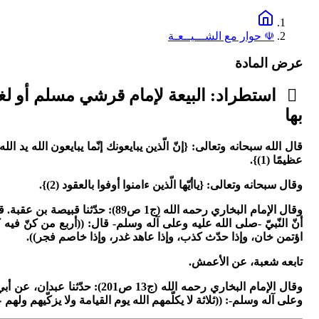
☫ حوار مع الشـــيــعـة
عرض المادة
استطراد: البيعة لإمام قرشي مسلم أو لغ
بها
قال الله سبحانه وتعالى: {إنّ الّذين يبايعونك إنّما يبايعون الله يد
عظيمًا (1)}.
وقال سبحانه وتعالى: {ياأيّها الّذين ءامنوا أوفوا بالعقود (2)}.
وقال الإمام البخاري رحمه الله (ج
أنّ النّبيّ -صلى الله عليه وعلى آله وسلم- قال: ((أربع من كنّ فيه
اؤتمن خان، وإذا حدّث كذب، وإذا عاهد غدر، وإذا خاصم فجر)).
تابعه شعبة، عن الأعمش.
وقال الإمام البخاري رحمه الل
وعلى آله وسلم-: ((ثلاثة لا يكلّمهم الله يوم القيامة ولا يزكّيهم وله