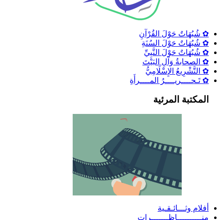
✿ شُبُهَاتٌ حَوْلَ القُرْآنِ
✿ شُبُهَاتٌ حَوْلَ السُنَةِ
✿ شُبُهَاتٌ حَوْلَ النَّبِيِّ
✿ الصحابةُ وَآلِ البَيْتَ
✿ التَّشْرِيعُ الإِسْلَامِيُّ
✿ تَـحــــريــــرُ المــــرأَةِ
المكتبة المرئية
أفلام وثـــائـقـية
منــــــــــاظـــــــرات