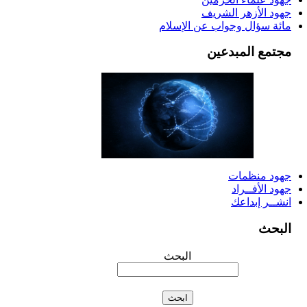
جهود الأزهر الشريف
مائة سؤال وجواب عن الإسلام
مجتمع المبدعين
جهود منظمات
جهود الأفــراد
انشــر إبداعك
البحث
البحث