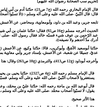
[تحريم سب الصحابة رضوان الله عليهم]
قال الإمام البخاري رحمه الله (
قال: قال النّبيّ -صلى الله عليه وعلى آله وسلم-: ((لا تسبّوا أصحاب
تابعه جرير، وعبد الله بن داود، وأبومعاوية، ومحاضر، عن الأعمش.
الحديث أخرجه مسلم (ج16 ص92) فقال: حد
عبد الرّحمن بن عوف شيء فسبّه خالد فقال رسول الله -صلى الله ع
أدرك مدّ أحدهم ولا نصيفه)).
حدّثنا أبوسعيد الأشجّ، وأبوكريب. قالا: حدّثنا وكيع، عن الأعمش (ح) و
عديّ، جميعًا عن شعبة، عن الأعمش، بإسناد جرير وأبي معاوية بم
وأخرجه أبوداود (ج12 ص413)، والترمذي (ج10 ص263) وقال: هذا حديث حسن صحيح.
قال الإمام مسلم رحمه الله 
يستغفروا لأصحاب النّبيّ -صلى الله عليه وعلى آله وسلم- فسبّوهم.
قال أبوعبد الله بن ماجة رحمه الله: حدّثنا عليّ بن محمّد، وع
يقول: لا تسبّوا أصحاب محمّد -صلى الله عليه وعلى آله وسلم-
هذا الأثر صحيح.