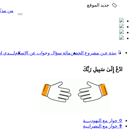
جديد الموقع
من مذكرات عمر بن
Toggle
navigation
نبذة عـن مشروع الحصن
مائة سؤال وجواب عن الإسلام
لـــدي ا
ادْعُ إِلَىٰ سَبِيلِ رَبِّكَ
✡ حوار مع اليهوديـــة
✟ حوار مع النصرانـية