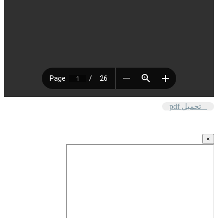
تحميل pdf
×