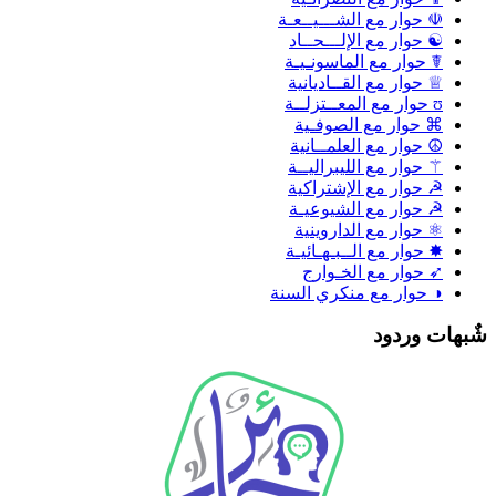
☫ حوار مع الشـــيــعـة
☯ حوار مع الإلـــحــاد
☤ حوار مع الماسونـيـة
♕ حوار مع القــاديانية
ʊ حوار مع المعــتزلــة
⌘ حوار مع الصوفـية
☮ حوار مع العلمــانية
⚚ حوار مع الليبراليــة
☭ حوار مع الإشتراكية
☭ حوار مع الشيوعيـة
⚛ حوار مع الداروينية
✸ حوار مع الــبـهـائيـة
➶ حوار مع الخـوارج
◑ حوار مع منكري السنة
ٌبهات وردود