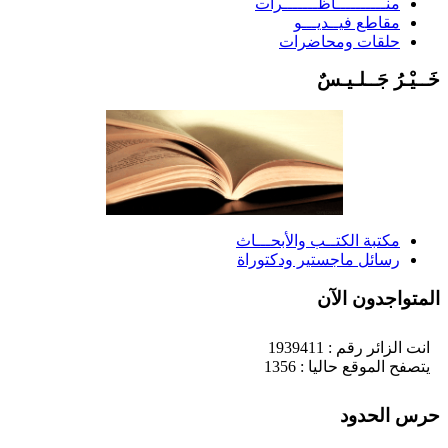
منــــــــــاظـــــــرات
مقاطع فيــديـــو
حلقات ومحاضرات
َــيْـرُ جَــلـيـسٌ
مكتبة الكتــب والأبحـــاث
رسائل ماجستير ودكتوراة
لمتواجدون الآن
انت الزائر رقم : 1939411
يتصفح الموقع حاليا : 1356
رس الحدود