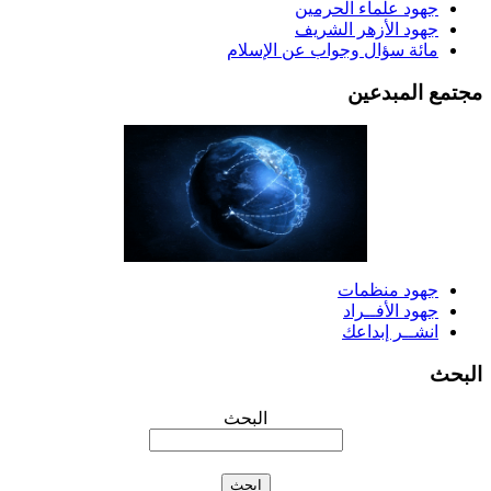
جهود علماء الحرمين
جهود الأزهر الشريف
مائة سؤال وجواب عن الإسلام
جتمع المبدعين
جهود منظمات
جهود الأفــراد
انشــر إبداعك
لبحث
البحث