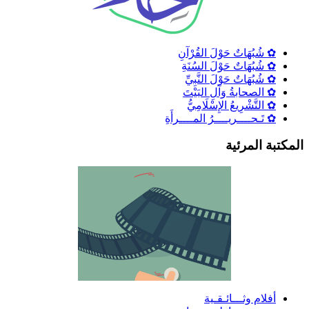
✿ شُبُهَاتٌ حَوْلَ القُرْآنِ
✿ شُبُهَاتٌ حَوْلَ السُنَةِ
✿ شُبُهَاتٌ حَوْلَ النَّبِيِّ
✿ الصحابةُ وَآلِ البَيْتَ
✿ التَّشْرِيعُ الإِسْلَامِيُّ
✿ تَـحــــريــــرُ المــــرأَةِ
لمكتبة المرئية
أفلام وثـــائـقـية