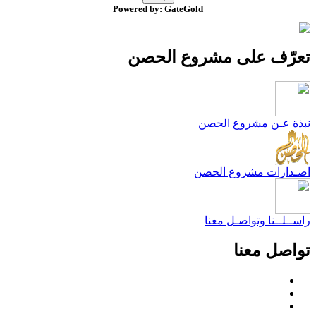
Powered by: GateGold
عرّف على مشروع الحصن
بذة عـن مشروع الحصن
صـدارات مشروع الحصن
اســلــنا وتواصـل معنا
واصل معنا