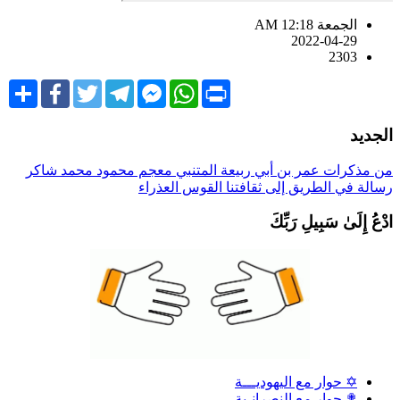
الجمعة AM 12:18
2022-04-29
2303
Share
Facebook
Twitter
Telegram
Facebook
WhatsApp
Print
Messenger
لجديد
ن مذكرات عمر بن أبي ربيعة
المتنبي
معجم محمود محمد شاكر
سالة في الطريق إلى ثقافتنا
القوس العذراء
دْعُ إِلَىٰ سَبِيلِ رَبِّكَ
✡ حوار مع اليهوديـــة
✟ حوار مع النصرانـية