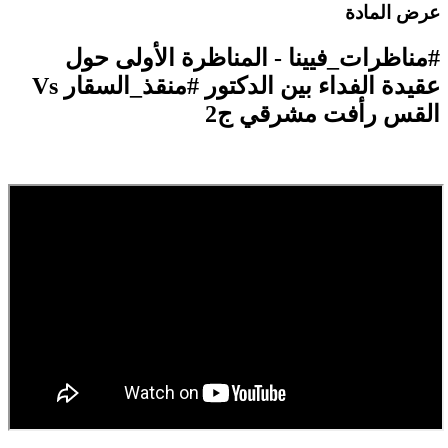
رض المادة
مناظرات_فيينا - المناظرة الأولى حول
عقيدة الفداء بين الدكتور #منقذ_السقار Vs
لقس رأفت مشرقي ج2