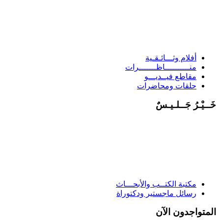
أفلام وثـــائـقـية
منــــــــــاظـــــــرات
مقاطع فيــديـــو
حلقات ومحاضرات
خَــيْـرُ جَــلـيـسٌ
مكتبة الكتــب والأبحـــاث
رسائل ماجستير ودكتوراة
المتواجدون الآن