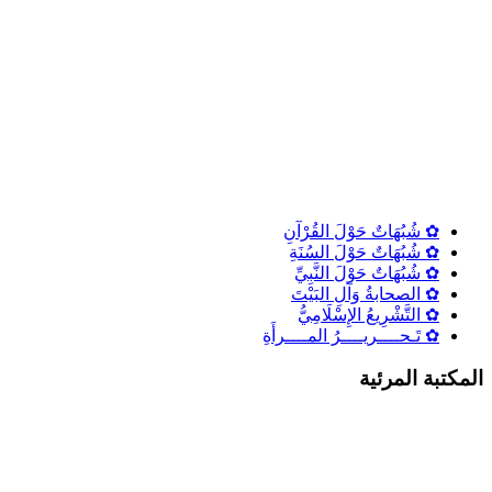
✿ شُبُهَاتٌ حَوْلَ القُرْآنِ
✿ شُبُهَاتٌ حَوْلَ السُنَةِ
✿ شُبُهَاتٌ حَوْلَ النَّبِيِّ
✿ الصحابةُ وَآلِ البَيْتَ
✿ التَّشْرِيعُ الإِسْلَامِيُّ
✿ تَـحــــريــــرُ المــــرأَةِ
المكتبة المرئية