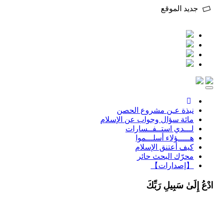
جديد الموقع
Toggle
navigation
نبذة عـن مشروع الحصن
مائة سؤال وجواب عن الإسلام
لـــدي استــفــسارات
هـــــؤلاء أسلـــموا
كيف أعتنق الإسلام
محرّك البحث حائر
【إصدارات】
ادْعُ إِلَىٰ سَبِيلِ رَبِّكَ