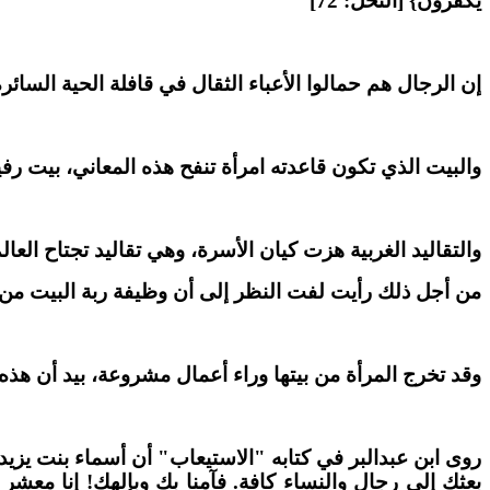
يَكْفُرُونَ} [النحل: 72]
إن الرجال هم حمالوا الأعباء الثقال في قافلة الحية السائر
والبيت الذي تكون قاعدته امرأة تنفح هذه المعاني، بيت رفي
والتقاليد الغربية هزت كيان الأسرة، وهي تقاليد تجتاح العال
من أجل ذلك رأيت لفت النظر إلى أن وظيفة ربة البيت م
وقد تخرج المرأة من بيتها وراء أعمال مشروعة، بيد أن هذه 
روى ابن عبدالبر في كتابه "الاستيعاب" أن أسماء بنت يزيد 
بعثك إلى رجال والنساء كافة. فآمنا بك وبإلهك! إنا معش