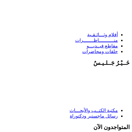
أفلام وثـــائـقـية
منــــــــــاظـــــــرات
مقاطع فيــديـــو
حلقات ومحاضرات
خَــيْـرُ جَــلـيـسٌ
مكتبة الكتــب والأبحـــاث
رسائل ماجستير ودكتوراة
المتواجدون الآن