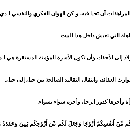
مراهقات أن تحيا فيه، ولكن الهوان الفكري والنفسي الذي
اهلة التي تعيش داخل هذا البيت..
أولاد إلى الأحفاد، وأن تكون الأسرة المؤمنة المستقرة هي المها
وارث العقائد، وانتقال التقاليد الصالحة من جيل إلى جيل.
رأة وأجرها كدور الرجل وأجره سواء بسواء.
مْ أَزْوَٰجًا وَجَعَلَ لَكُم مِّنْ أَزْوَٰجِكُم بَنِينَ وَحَفَدَةً وَرَزَقَكُم 