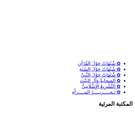
✿ شُبُهَاتٌ حَوْلَ القُرْآنِ
✿ شُبُهَاتٌ حَوْلَ السُنَةِ
✿ شُبُهَاتٌ حَوْلَ النَّبِيِّ
✿ الصحابةُ وَآلِ البَيْتَ
✿ التَّشْرِيعُ الإِسْلَامِيُّ
✿ تَـحــــريــــرُ المــــرأَةِ
المكتبة المرئية