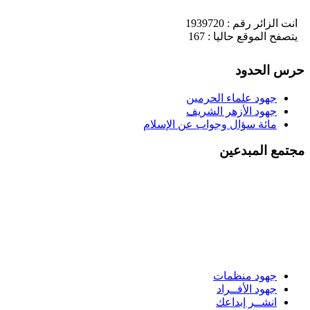
انت الزائر رقم : 1939720
يتصفح الموقع حاليا : 167
حرس الحدود
جهود علماء الحرمين
جهود الأزهر الشريف
مائة سؤال وجواب عن الإسلام
مجتمع المبدعين
جهود منظمات
جهود الأفــراد
انشــر إبداعك