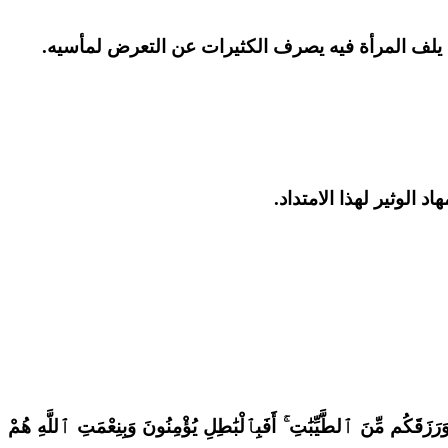
 يلف المرأة فيه يصرف الكثيرات عن التعرض لمأسيه.
د الوثير لهذا الامتداد.
مِّنَ ٱلطَّيِّبَٰتِ ۚ أَفَبِٱلْبَٰطِلِ يُؤْمِنُونَ وَبِنِعْمَتِ ٱللَّهِ هُمْ