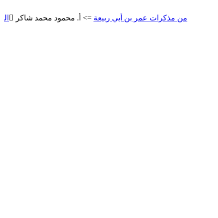
من مذكرات عمر بن أبي ربيعة
=> أ. محمود محمد شاكر
المتنبي
=> أ