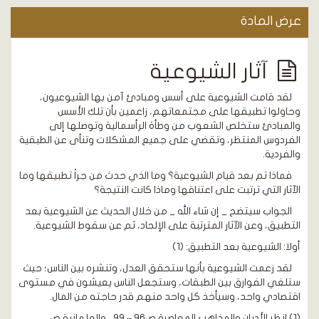
عرض المادة
آثار الشيوعية
لقد قامت الشيوعية على أسس ومبادئ آمن بها الشيوعيون،
وحاولوا تطبيقها على مجتمعاتهم، زاعمين بأن تلك الأسس
والمبادئ ستخلص الشعوب من وطأة الرأسمالية وتوصلها إلى
الفردوس المنتظر، وتقضي على جميع المشكلات وتنأى عن الطبقية
والفردية.
فماذا تم بعد قيام الشيوعية؟ وما الذي حدث من جراْ تطبيقها وما
الآثار التي ترتبت على اعتناقها وماذا كانت النتيجة؟
الجواب سيتضح _ إن شاء الله _ من خلال الحديث عن الشيوعية بعد
التطبيق، وعن الآثار المترتبة على الإلحاد، ثم عن سقوط الشيوعية.
أولا: الشيوعية بعد التطبيق: (1)
لقد زعمت الشيوعية بأنها ستحقق العدل، وتنشره بين الناس؛ حيث
ستلغي الفوارق بين الطبقات، وستجعل الناس يعيشون في مستوى
اقتصادي واحد، وسيأخذ كل واحد منهم قدر حاجته من المال.
(1) انظر الأديان والمذاهب المعاصرة ص96 – 99 ، والعلمانية ص