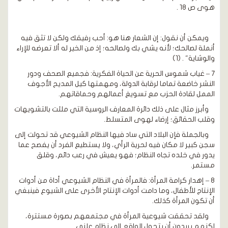
هوى ص 18 .
ويمكن أن نقول: إن الشعار هنا هو: أحب رفيقك ولكن لا تثق فيه
أنملة لصالحك؛ لأنه يشي بك ولصالحه؛ إذ من الخير له ألا تعرضه للإراء
والوشاية" . (1)
7 – غياب شموس الحرية عن الحياة الفكرية: فجميع الصحف ودور
النشر خاضعة تماما لرقابة الدولة، ومهمتها كيل المديح الأجوف
الممل لقادة الحزب مع تسويغ أعمالهم وحماقاتهم.
وأبرز مثال على ذلك دائرة المعارف الروسية التي ملئت بالتشويهات
وقلب الحقائق؛ إرضاء لهوى المتسلط.
وبالجملة فإن البلاد التي ساد فيها النظام الشيوعي قد تحولت إلى
سجن كبير لا مكان فيه لحرية الرأي، ولا يستطيع الفرد أن يفصح عما
يدور في خلده تجاه النظام؛ فهو يعيش في رعب دائم، وقلق
مستمر.
8 – إهدار كرامة المرأة: فالمرأة في النظام الشيوعي أداة من أدوات
الإنتاج للأطفال، وما دامت أدوات الإنتاج الأخرى على الشيوع فينبغي
أن تكون المرأة كذلك.
ولقد تحققت شيوعية المرأة في مجتمعهم بصورة مستترة،
لكنهم يريدون أن يتحول الواقع إلى نظام علني.