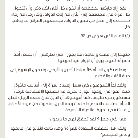
لقد أراد ماركس بمخططه أن تكون كل أنثى لكل ذكر، وأن تتحول
كل امرأة في مجتمعه إلى أنثى من إناث الدولة، وكل رجل من رجال
مجتمعه إلى فحل من فحول الدولة، فيجمعهم الفراش ثم يذهب
كل
(1) الصنم الذي هوى ص 35 .
منهما إلى عمله وإنتاجه؛ فلا يجوز _ في نظرهم _ أن يختص أحد
بالمرأة؛ لأنهم يرون أن الزواج قيد لحريتها.
وبذلك تكون المرأة كلأ مباحا للأعين والأيدي، وتتحول البشرية إلى
حياة الغاب والقطيع.
ولقد لجأ الشيوعيون في سبيل إفساد المرأة إلى أساليب ماكرة؛
حيث ألقوا في روعها أنها إذا تحررت من تبعيتها الاقتصادية للرجل
فستكون حرة طليقة، كما أفهموها أن الدين شئ صنعه الرجل؛ لتظل
المرأة تحت سلطانه؛ فإذا خلعت ربقة الدين، وتحررت من قيود الأخلاق
_ فستنعم بالحرية، والحياة السعيدة.
فما الذي حصل؟ لقد تحقق لهم ما يريدون
ولكن هل تحققت السعادة للمرأة؟ وهل كانت النتائج في صالحها
وصالح المجتمع؟