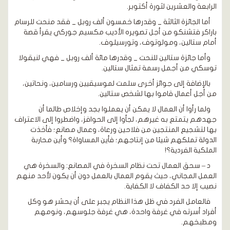
الرابعة والعشرين لثورة أكتوبر.
أما الجائزة الثالثة _ وقدرها خمسون ألف روبل _ فقد منحت للرسام
باراكر فتشنكو من أجل تصويره الأديب مكسيم جوركي يقرأ قصة
أمام ستالين، ومولوتوف، وتورسيلوف.
وأما جائزة ستالين للنحت _ وقدرها مائة ألف روبل _ فهي لنيقولا
توسكي من أجمل رسمة تمثال ستالين.
بالإضافة إلى جوائز أخرى سلمت لموسيقيين ورسامين، ونحاتين،
من أجل أعمال قاموا بها لشخص ستالين.
ولما رأوا أن العمال لا يمكن أن يعملوا بجد وإخلاص طالما أن
جهدهم يتمتع به غيرهم، لجأوا إلى الحوافز، واضطروا إلى الاعتراف
بها لتشجيع المنتجين من فلاحين ورعاة، وعمال مصانع؛ فأخذت
الدولة تملكهم شيئا من إنتاجهم؛ فأين المساواة؟ وأين محاربة
الملكية الفردية؟!
د – سحق العمال تحت نظام السخرة في المصانع: والسخرة هي
العمل المجاني، حيث يقوم العمال بالعمل دون أن يكون لأحد منهم
نصيب إلا حد الكفاف لا الكفاية.
فالعامل الفرد في ظل هذا النظام يجبر على أن يحشر هو وكل
أفراد أسرته في غرفة واحدة، هي غرفة جلوسهم، ونومهم
ومطبخهم.