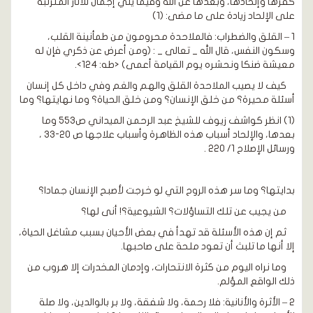
كفرها وإلحادها، وبعدها عن الله وفيما يلي إجمال للآثار المترتبة
على الإلحاد زيادة على ما مضى: (1)
1 – القلق والضطراب: فالملاحدة محرومون من طمأنينة القلب،
وسكون النفس، قال الله _ تعالى _ : (ومن أعرض عن ذكري فإن له
معيشة ضنكا ونحشره يوم القيامة أعمى) <طه: 124>.
كيف لا يصيب الملاحدة القلق والهم والغم وفي داخل كل إنسان
أسئلة محيرة؟ من خلق الإنسان؟ ومن خلق الحياة؟ وما نهايتها؟ وما
(1) انظر كواشف زيوف للشيخ عبد الرحمن الميداني ص553 وما
بعدها، والإلحاد أسباب هذه الظاهرة وأسباب علاجها ص 20-33 ،
ورسائل الإصلاح 1/ 220 .
بدايتها؟ وما سر هذه الروح التي لو خرجت لأصبح الإنسان جمادا؟
من يجيب عن تلك التساؤلات؟ الشيوعية؟! أنى لها؟
ثم إن هذه الأسئلة قد تهدأ في بعض الأحيان بسبب مشاغل الحياة،
إلا أنها ما تلبث أن تعود ملحة على صاحبها.
وما نراه اليوم من كثرة الانتحارات، وإدمان المخدرات إلا هروب من
ذلك الواقع المؤلم.
2 – الأثرة والأنانية: فلا رحمة، ولا شفقة، ولا بر بالوالدين، ولا صلة