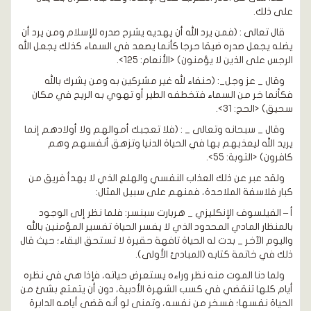
على ذلك.
قال تعالى : (فمن يرد الله أن يهديه يشرح صدره للإسلام ومن يرد أن
يضله يجعل صدره ضيقا حرجا كأنما يصعد في السماء كذلك يجعل الله
الرجس على الذين لا يؤمنون) <الأنعام: 125>.
وقال _ عز وجل_: (حنفاء لله غير مشركين به ومن يشرك بالله
فكأنما خر من السماء فتخطفه الطير أو تهوي به الريح في مكان
سحيق) <الحج: 31>.
وقال _ سبحانه وتعالى _ : (فلا تعجبك أموالهم ولا أولادهم إنما
يريد الله ليعذبهم بها في الحياة الدنيا وتزهق أنفسهم وهم
كافرون) <التوبة: 55>.
ولقد عبر عن ذلك العذاب النفسي والهلع الذي لا يهدأ فريق من
كبار فلاسفة الملاحدة، فمنهم على سبيل المثال:
أ – الفيلسوف الإنكليزي _ هربارت سبنسر: فلما نظر إلى الوجود
بالمنظار المادي المحدود الذي لا يفسر الحياة تفسير المؤمنين بالله
واليوم الآخر _ بدت له الحياة تافهة حقيرة لا تستحق البقاء؛ حيث قال
ذلك في خاتمة كتابه (المبادئ الأولى).
ولما دنا الموت منه نظر وراءه يستعرض حياته، فإذا هي في نظره
أيام كلها تنقضي في كسب الشهرة الأدبية، دون أن يتمتع بشئ من
الحياة نفسها؛ فسخر من نفسه، وتمنى لو أنه قضى أيامه الدابرة