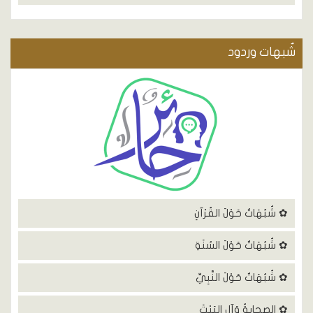
شٌبهات وردود
✿ شُبُهَاتٌ حَوْلَ القُرْآنِ
✿ شُبُهَاتٌ حَوْلَ السُنَةِ
✿ شُبُهَاتٌ حَوْلَ النَّبِيِّ
✿ الصحابةُ وَآلِ البَيْتَ