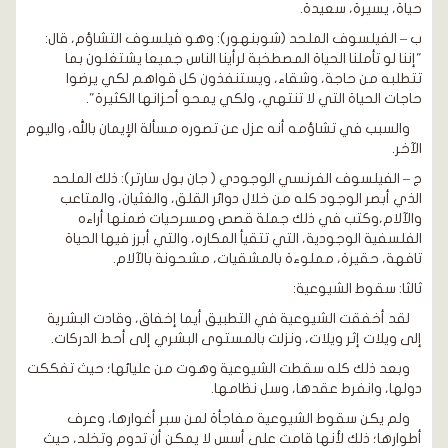
حياة، يسيرة، سعيدة.
ب – الفيلسوف الملحد (شوبنهور): وهو فيلسوف التشاؤم، قال:
"إننا لو تأملنا الحياة المصطخبة لرأينا الناس جميعا يشتغلون بما
تتطلبه من حاجة، وشقاء، ويستنفذون كل قواهم لكي يرضوا
حاجات الحياة التي لا تنتهي، ولكي يمحو أحزانها الكثيرة".
والسبب في تشاؤمه أنه عزل عن تصوره مسألة الإيمان بالله، واليوم
الآخر.
ج – الفيلسوف الفرنسي الوجودي ( جان بول سارتر): ذلك الملحد
الذي أبصر الوجود كله من خلال دوائر القلق، والغثيان، والمتاعب
والآلام،وكتب في ذلك جملة قصص ومسرحيات ضمنها أراءه
الفلسفية الوجودية، التي تتقيأ المكاره، والتي أبرز فيها الحياة
تافهة، حقيرة، مملوءة بالمشقيات، مشحونة بالآلام.
ثالثا: سقوط الشيوعية:
لقد أخفقت الشيوعية في التطبيق أيما إخفاق، وقادت البشرية
إلى ويلات إثر ويلات، ونزلت بالمستوى البشري إلى أحط الدركات.
وبعد ذلك كله سقطت الشيوعية وهوت من عليائها؛ حيث تفككت
دولها، وانفرط عقدها، وسل نظامها.
ولم يكن سقوط الشيوعية مفاجأة لمن سبر أغوارها، وعرف
أطوارها؛ ذلك لأنها قامت على أسس لا يمكن أن تدوم وتخلد، حيث