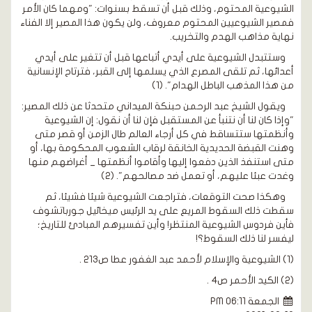
الشيوعية المحتوم، وذلك قبل أن تسقط بسنوات: "ومهما كان الأمر
فمصير الشيوعيين المحتوم معروف، ولن يكون هذا المصير إلا الفناء
نهاية مذاهب الهدم والتخريب.
وستتبدل الشيوعية على أيدي أتباعها قبل أن تتغير على أيدي
أعدائها، ثم تلقى المصرع الذي يسلمها إلى القبر، فترتاح الإنسانية
من هذا المذهب الباطل الهدام". (1)
ويقول الشيخ عبد الرحمن حبنكة الميداني متحدثا عن ذلك المصير:
"وإذا كان لنا أن نتنبأ عن المستقبل فإن لنا أن نقول: إن الشيوعية
وأنظمتها ستتساقط في كل أرجاء العالم طال الزمن أو قصر متى
وهنت القبضة الحديدية الخانقة لرقاب الشعوب المحكومة بها، أو
متى استنفذ الذين دفعوا إليها وأقاموا أنظمتها _ أغراضهم منها
وغدت عبئا عليهم، أو تعمل ضد مصالحهم". (2)
وهكذا صحت التوقعات، فتراجعت الشيوعية شيئا فشيئا، ثم
سقطت ذلك السقوط المريع على يد الرئيس ميخائيل جورباتشوف
فأين فردوس الشيوعية المنتظر! وأين تفسيرهم المبادئ للتاريخ؛
ليفسر لنا ذلك السقوط؟!
(1) الشيوعية والإسلام لأحمد عبد الغفور عطا ص213 .
(2) الكيد الأحمر ص4 .
الجمعة PM 06:11