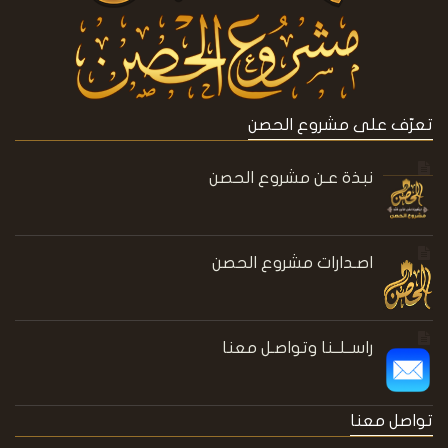
تعرّف على مشروع الحصن
نبذة عـن مشروع الحصن
اصـدارات مشروع الحصن
راســلــنا وتواصـل معنا
تواصل معنا