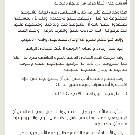
أسست على شفا جرف هار فانهار بأصحابه.
هذا وقد تكلم كثير من كتاب المسلمين على نهاية الشيوعية
المحتومة من قبل أن تسقط بسنوات عديدة، وذلك لأن المسلمين
يعتقدون بيقين ثابت أن الشيوعية مبدأ ولد ميتا، وحكمهم عليها _
منذ عرفوها _ ليس من باب التنبؤ، والضرب بالرمل، أو علم الغيب.
وإنما هو حكم منتزع من وحي عقيدتهم، وهدى دينهم.
إنها مبدأ أرضي، والمبادئ الأرضية لا تثبت للمبادئ الربانية.
ولئن حرست هذه المبادئ الباطلة بالقوة الغاشمة فترة ما _ فلن
تظل محروسة إلى الأبد؛ لأن حراسها سيدركهم التعب، وسوف
ينتابهم ما يرخى قبضتهم الحديدية.
وقد ينخدع بالكذب أناس على أمل أن يحقق لهم شئ، فإذا
اكتشفوا أنه كسراب بقيعة كفروا به. (1)
(1) انظر مجلة البيان العدد 20 ص7 ، (1410ه).
ثم أن سنة الله _ عز وجل _ لا تتبدل ولا تتحول؛ ومن تلك السنن أن
الزبد يذهب جفاء، وما ينفع الناس يمكث في الأرض، والشيوعية زبد
فلابد أن تذهب جفاء.
يقول الأستاذ أحمد عبد الغفور عطا _ رحمه الله _ مبينا مصير