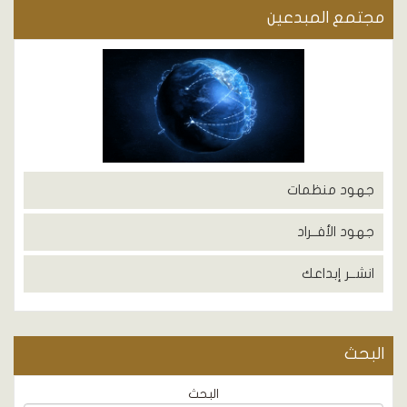
مجتمع المبدعين
جهود منظمات
جهود الأفــراد
انشــر إبداعك
البحث
البحث