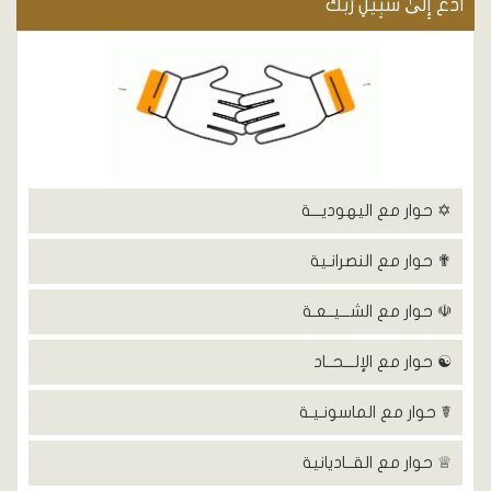
ادْعُ إِلَىٰ سَبِيلِ رَبِّكَ
✡ حوار مع اليهوديـــة
✟ حوار مع النصرانـية
☫ حوار مع الشـــيــعـة
☯ حوار مع الإلـــحــاد
☤ حوار مع الماسونـيـة
♕ حوار مع القــاديانية