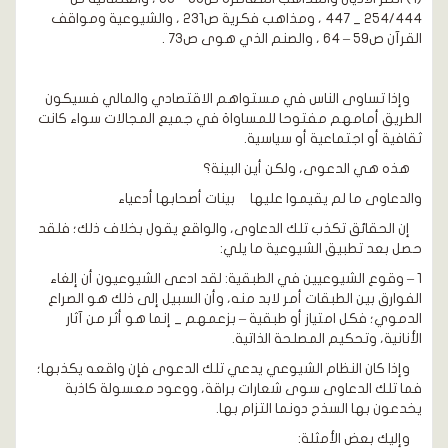
254/444 _ 447 ، ومذاهب فكرية ص231 ، والشيوعية ومواقف
القرآن ص59 – 64 ، والصنم الذي هوى ص73 .
وإذا تساوى الناس في مستواهم الاقتصادي والمالي فسيكون
الطريق أمامهم مفتوحا للمساواة في جميع المجالات سواء كانت
ثقافية أو اجتماعية أو سياسية.
هذه هي الدعوى، ولكن أين البينة؟
والدعاوى ما لم يقيموا عليها بينات أصحابها أدعياء
إن الحقائق تكذب تلك الدعاوى، والواقع يقول بخلاف ذلك؛ فلقد
حصل بعد تطبيق الشيوعية ما يلي:
1 – وقوع الشيوعيين في الطبقية: لقد ادعى الشيوعيون أن إلغاء
الفوارق بين الطبقات أمر لابد منه، وأن السبيل إلى ذلك هو الصراع
الدموي؛ فكل امتياز أو طبقية – بزعمهم _ إنما هو أثر من آثار
الأنانية، وتحكيم المصلحة الذاتية.
وإذا كان النظام الشيوعي يدعي تلك الدعوى فإن واقعه يكذبها؛
فما تلك الدعاوى سوى شعارات براقة، ووعود معسولة كاذبة
يخدعون بها السذج دونما التزام بها.
وإليك بعض الأمثلة: