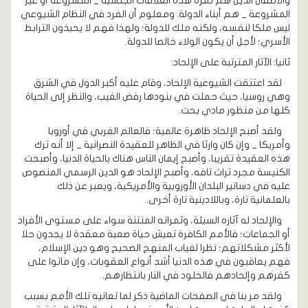
والأطفال الذين هم ثمرة هذه العلاقات الجنسية _ المشروعة أو غير
المشروعة _ هم أبناء الدولة. ومعلوم أن الفرد في النظام الشيوعي
ليس ملكا لنفسه، ولكنه ملك للدولة؛ ولهذا فهم لا يحبذون الترابط
الأسري؛ لأجل أن يكون الولاء خالصا للدولة.
ثانيا: الآثار المترتبة على الإلحاد:
لقد اعتنقت الشيوعية الإلحاد، وقام عليه أكبر الدول في الشرق
وهي روسيا، حيث حملت في بنودها رفض الغيب، والنظر إلى الحياة
كلها من منظور مادي بحت.
ولقد أصبح الإلحاد ظاهرة عالمية؛ فالعالم الغربي في أوروبا
وأمريكا _ وإن كان وارثا في الظاهر للعقيدة النصرانية _ إلا أنه ترك
هذه العقيدة تقريبا، وأصبح إيمان الناس هناك بالحياة الدنيا، وأصبحت
الكنيسة مجرد تراث تافه، وأصبح الإلحاد هو الدين الرسمي المنصوص
عليه في دساتير البلدان الأوروبية والأمريكية، ويعبر عن ذلك
بالعلمانية تارة، وباللادينية تارة أخرى.
والإلحاد له آثاره السيئة، وثمراته المنتنة سواء على مستوى الأفراد
أو الجماعات؛ فالأمم الكافرة تعيش حياة صعبة معقدة لا يجدون حلا
لأكثر مشكلاتهم؛ نظرا لغياب المنهج الصحيح وهو دين الإسلام،
فهم يعاقبون في هذه الدنيا أشد أنواع العقوبات، وإن ماتوا على
كفرهم وإلحادهم فالخلود في النار بانتظارهم.
ولقد مر بنا في الصفحات الماضية ذكر لما تعانيه تلك الأمم بسبب