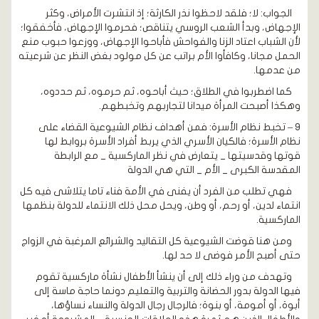
الجواب: لا؛ فلقد لاحظوا نذر الكارثة؛ إذ انتشرت الأمراض، وكثر
الإجهاض، وبدأ الشعب الروسي يتناقص؛ فحرموا الإجهاض، فأخفقوا؛
لأن الشباب اعتاد الزنا والفواحش فأباحوا الإجهاض، ووزعوا حبوب منع
الحمل مجانا، وكافأوا الأم براتب عن كل مولود بغض النظر عن شرعيته
من عدمها.
كما اضطربوا في الطلاق؛ حيث أباحوه، ثم حرموه، ثم حددوه،
وهكذا أصبحت المرأة ميدانا لتجاربهم وتخبطهم.
9 – تخبط نظام الأسرة: فمن أهداف نظام الشيوعية القضاء على
نظام الأسرة؛ فالكيان الأسري الذي يربط أفراد الأسرة بروابط لها
قوتها وقدسيتها _ يتعارض في نظر الماركسية _ مع الرابطة
المقدسة الكبرى _ الأم _ التي هي الدولة
فهي تطلب من الفرد أن يفنى في الأمة فناء تاما يتلاشى فيه كل
انتماء لدين، أو رحم، أو وطن، ويحل محل ذلك الانتماء للدولة بنظمها
الماركسية.
ومن هنا قوضت الشيوعية كل التقاليد والشرائع المرغبة في الزواج
حتى أصبح الأمر فوضى لا حد لها.
وتهدف من وراء ذلك إلى أن ينشأ الأطفال نشأة ماركسية تقوم
فيها الدولة بدور الحضانة والتربية والتعليم دونما حاجة ماسة إلى
أبوة، أو أمومة، أو بنوة؛ فالرجال رجال الدولة والنساء نساؤها،