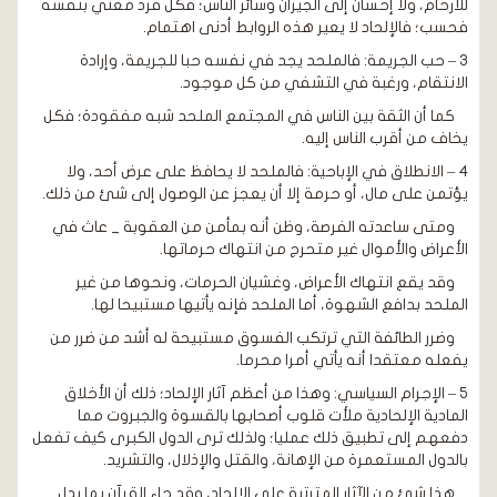
للأرحام، ولا إحسان إلى الجيران وسائر الناس؛ فكل فرد معني بنفسه
فحسب؛ فالإلحاد لا يعير هذه الروابط أدنى اهتمام.
3 – حب الجريمة: فالملحد يجد في نفسه حبا للجريمة، وإرادة
الانتقام، ورغبة في التشفي من كل موجود.
كما أن الثقة بين الناس في المجتمع الملحد شبه مفقودة؛ فكل
يخاف من أقرب الناس إليه.
4 – الانطلاق في الإباحية: فالملحد لا يحافظ على عرض أحد، ولا
يؤتمن على مال، أو حرمة إلا أن يعجز عن الوصول إلى شئ من ذلك.
ومتى ساعدته الفرصة، وظن أنه بمأمن من العقوبة _ عاث في
الأعراض والأموال غير متحرج من انتهاك حرماتها.
وقد يقع انتهاك الأعراض، وغشيان الحرمات، ونحوها من غير
الملحد بدافع الشهوة، أما الملحد فإنه يأتيها مستبيحا لها.
وضرر الطائفة التي ترتكب الفسوق مستبيحة له أشد من ضرر من
يفعله معتقدا أنه يأتي أمرا محرما.
5 – الإجرام السياسي: وهذا من أعظم آثار الإلحاد؛ ذلك أن الأخلاق
المادية الإلحادية ملأت قلوب أصحابها بالقسوة والجبروت مما
دفعهم إلى تطبيق ذلك عمليا؛ ولذلك ترى الدول الكبرى كيف تفعل
بالدول المستعمرة من الإهانة، والقتل والإذلال، والتشريد.
هذا شئ من الآثار المترتبة على الإلحاد، وقد جاء القرآن بما يدل