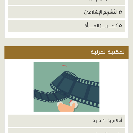
✿ التَّشْرِيعُ الإِسْلَامِيُّ
✿ تَـحــــريــــرُ المــــرأَةِ
المكتبة المرئية
أفلام وثـــائـقـية