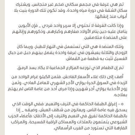
ثم هي غرفة في مجمع سكاني ضخم غير متجانس، ويشترك
سكان الشقة في دورة مياه واحدة، وقد تكون تلك الدورة بنيت بلا
أبواب منذ إنشائها.
وإذا كانت الغرفة لا تحتوي إلا سرير واحد فردي _ فإن الأبوين
ينامان عليه حين ينام الأولاد صغارهم وكبارهم، وذكورهم وإناثهم
على المنضدة متلاصقين.
وتلك المنضدة هي التي تستعمل في النهار للطبخ، وربما كان
الزوجان والثلاثة يعيشون في غرفة واحدة يفصل بينهم حبل من حبال
الغسيل تثبت به قطعة من القماش.
ثم إن الطعام الذي توزعه المزاارع الجماعية لا يكاد يسد الرمق.
أضف إلى ذلك غلاء الأسعار الفاحش، فثمن الكيلو غرام الواحد من
الزبدة في السوق الحرة يوازي الأجر الشهري للعامل العادي، وثمن
زوج الأحذية يوازي أجر شهرين وإذا مرض أحد من عامة الناس لم يهتم
بعلاجه.
ه – إغراق الطبقة الحاكمة في الترف والنعيم: ففي الوقت الذي
يسحق فيه عامة الناس، ويعانون من شظف العيش، وضيقه _ إذا
بالطبقة الحاكمة تغرق في النعيم والترف إلى الأذقان؛ فأعضاء الحزب
الشيوعي يتمتعون بالملذات والمساكن الراقية الفسيحة، والمراكب
الفارهة التي تستورد من الغرب الرأسمالي.