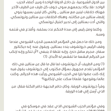
بين الدول الشيوعية، بل داخل الدولة الواحدة وبين أعضاء الحزب
الواحد؛ فلا يكاد يجمعهم سوى خوف كل طرف من الطرف الآخر
فهناك خلافات لينين مع ستالين _ والتي كان لينين بسببها ينوي
إقصاء ستالين من مكانته، وهناك الخلافات بين ستالين وتروتسكي،
والتي أدت بستالين إلى تدبير اغتيال تروتسكي.
وكلما وصل رئيس إلى سدة الحكم ندد بسلفه، وأقذع في شتمه
وسبه.
ومن ذلك ما حصل في المؤتمر الخمسين للحزب الشيوعي عندما
وقف الرئيس خروتشوف يندد بستالين، ويقول عنه: إنه ديكتاتور
سفاح، مجرم سافل دنئ، وإنه غلطة لا ينبغي ؟أن تتكرر وإنه ارتكب
من الجرائم البشعة ما تقشعر له الأبدان. (1)
(1) ومن الطريف أن خروتشوف لما قال ما قال عن ستالين في ذلك
المؤتمر تقدم مجهول بسؤال مكتوب إلى خروتشوف يقول فيه:
إنك كنت عضوا بارزا في الحزب الشيوعي ورأيت هذه الجرائم، وكنت
عالما بوقوعها؛ فلماذا سكت على ارتكابها؟
وقرأ خروتشوف الورقة، وكان حاضر البديهة حاضر النكتة فقال: من
الذي أرسل إلي هذه الورقة.
وفي مؤتمر الحزب الشيوعي الذي عقد في موسكو في