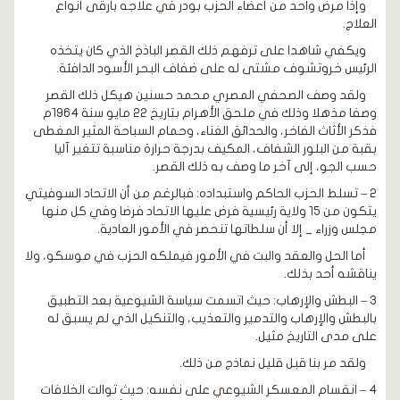
وإذا مرض واحد من أعضاء الحزب بودر في علاجه بأرقى أنواع
العلاج.
ويكفي شاهدا على ترفهم ذلك القصر الباذخ الذي كان يتخذه
الرئيس خروتشوف مشتى له على ضفاف البحر الأسود الدافئة.
ولقد وصف الصحفي المصري محمد حسنين هيكل ذلك القصر
وصفا مذهلا وذلك في ملحق الأهرام بتاريخ 22 مايو سنة 1964م
فذكر الأثاث الفاخر، والحدائق الغناء، وحمام السباحة المثير المغطى
بقبة من البلور الشفاف، المكيف بدرجة حرارة مناسبة تتغير آليا
حسب الجو، إلى آخر ما وصف به ذلك القصر.
2 – تسلط الحزب الحاكم واستبداده: فبالرغم من أن الاتحاد السوفيتي
يتكون من 15 ولاية رئيسية فرض عليها الاتحاد فرضا وفي كل منها
مجلس وزراء _ إلا أن سلطاتها تنحصر في الأمور العادية.
أما الحل والعقد والبت في الأمور فيملكه الحزب في موسكو، ولا
يناقشه أحد بذلك.
3 – البطش والإرهاب: حيث اتسمت سياسة الشيوعية بعد التطبيق
بالبطش والإرهاب والتدمير والتعذيب، والتنكيل الذي لم يسبق له
على مدى التاريخ مثيل.
ولقد مر بنا قبل قليل نماذج من ذلك.
4 – انقسام المعسكر الشيوعي على نفسه: حيث توالت الخلافات