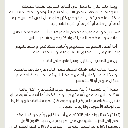
ويدل ذلك على ما حصل في ألمانيا الشرقية عندما سقطت
الشيوعية؛ حيث ذهب بعض الناس لأقسام الشرطة والبماحث؛ ليتسلم
ما كتب عنه من تقارير؛ ففوجئ كثير منهم بأن الذي تجسس عليه
أمه، أو زوجته، أو أخوه، أو أقرب الناس إليه.
6 – السرية والغموض: فمعظم الأمور هناك أسرار غامضة؛ فلا دليل
للهاتف، ولا مخطط للمدينة، ولا كتب عن مشاهير الناس.
أما أعضاء الحكومة فحياتهم وأماكن سكناهم، واجتماعاتهم
وتحركاتهم _ سر مغلق، لا يعلن عنه، ولا يتحدث فيه.
بل من الصعب أن تقابل روسيا عاديا على انفراد.
ومما اعتاده الناس هناك اختفاء بعض الناس في ظروف غامضة،
سواء كانوا مسؤولين أم من عامة الناس، ثم إنه لا يجرؤ أحد على
السؤال عنهم أو الاستفسار.
يقول آرثر كستلر (1) عن مجتمع الحزب الشيوعي: "كان عالما
يسكنه أناس يعرفون بأسمائهم الأولى فقط، أما أسماء أسرهم، أو
عناوين سكناهم فلم يكن لها وجود، كان الجو متناقضا؛ فهو خليط
من الزمالة الأخوية، والارتياب المتبادل.
(1) آرثر كستلر ولد عام 1905م من أب هنغاري وأم من فينا، وقد
انضم إلى الحزب الشيوعي في آخر يوم من شهر كانون الأول
ديسمبر 1931م ثم انفصل عنه في ربيع عام 1938م. انظر الصنم الذي