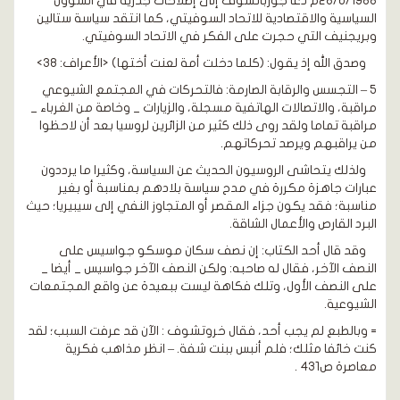
28/6/1988م دعا جورباتشوف إلى إصلاحات جذرية في الشؤون
السياسية والاقتصادية للاتحاد السوفيتي، كما انتقد سياسة ستالين
وبريجنيف التي حجرت على الفكر في الاتحاد السوفيتي.
وصدق الله إذ يقول: (كلما دخلت أمة لعنت أختها) <الأعراف: 38>
5 – التجسس والرقابة الصارمة: فالتحركات في المجتمع الشيوعي
مراقبة، والاتصالات الهاتفية مسجلة، والزيارات _ وخاصة من الغرباء _
مراقبة تماما ولقد روى ذلك كثير من الزائرين لروسيا بعد أن لاحظوا
من يراقبهم ويرصد تحركاتهم.
ولذلك يتحاشى الروسيون الحديث عن السياسة، وكثيرا ما يرددون
عبارات جاهزة مكررة في مدح سياسة بلادهم بمناسبة أو بغير
مناسبة؛ فقد يكون جزاء المقصر أو المتجاوز النفي إلى سيبيريا؛ حيث
البرد القارص والأعمال الشاقة.
وقد قال أحد الكتاب: إن نصف سكان موسكو جواسيس على
النصف الآخر، فقال له صاحبه: ولكن النصف الآخر جواسيس _ أيضا _
على النصف الأول، وتلك فكاهة ليست ببعيدة عن واقع المجتمعات
الشيوعية.
= وبالطبع لم يجب أحد، فقال خروتشوف : الآن قد عرفت السبب؛ لقد
كنت خائفا مثلك؛ فلم أنبس ببنت شفة. – انظر مذاهب فكرية
معاصرة ص431 .