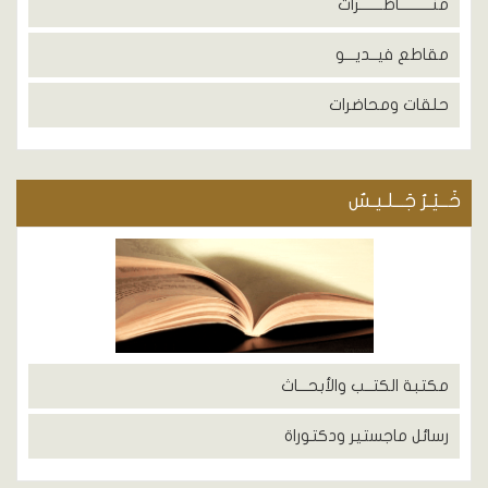
منــــــــــاظـــــــرات
مقاطع فيــديـــو
حلقات ومحاضرات
خَــيْـرُ جَــلـيـسٌ
مكتبة الكتــب والأبحـــاث
رسائل ماجستير ودكتوراة