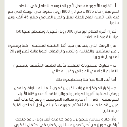
أ – تفاوت الأجور: فمعدل الأجر المتوسط للعامل في الاتحاد
السوفيتي عام 1935م حوالي 1800 روبل سنويا، في الوقت الذي بلغ
فيه راتب الأمين العام للجنة الغزل والحرير الصناعي مبلغ 45 ألف روبل
سنويا.
ثم إن أجرة الفلاح الروسي 300 روبل شهريا، ويقتطع منها 150
روبلا لتقوية الصناعات.
في الوقت الذي يتقاضى فيه أهل الطبقة المثقفة _ كما يزعمون
_ من الممثلين والفنانين والأدباء والراقصات أجورا عالية تصل إلى 20
ألف روبل شهريا.
ب – تفاوت مستويات التعليم: فأبناء الطبقة المثقفة يتمتعون
بالتعليم الجامعي المجاني وغير المجاني.
أما أبناء الفلاحين فلا يستطيعون ذلك.
ج – إقرار الحوافز: فهؤلاء الذين يرفعون شعار المساواة، والعدل
ورفض الطبقية أقروا الحوافز والجوائز؛ فلقد أذاعت وكالة الأنباء
السوفيتية _ تاس _ أن جائزة ستالين للموسيقى وقدرها مائة ألف
روبل _ قد منحت سنة 1947م لجوزيف كلينا من أجل أنه لحن أغنية
عن ستالين.
وأن جائزة ستالين للتصوير _ وقدرها مائة ألف روبل _ قد منحت
لأراكلي طويزر من أجل تصويره ستالين يخطب في احتفال الذكرى