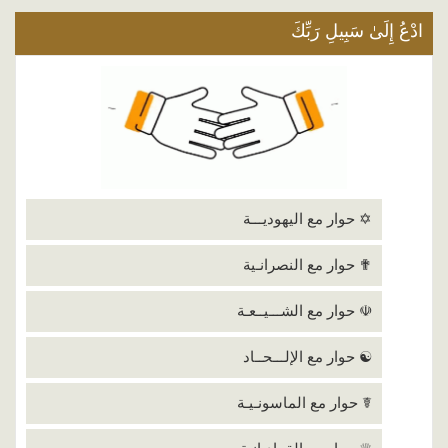
ادْعُ إِلَىٰ سَبِيلِ رَبِّكَ
✡ حوار مع اليهوديـــة
✟ حوار مع النصرانـية
☫ حوار مع الشـــيــعـة
☯ حوار مع الإلـــحــاد
☤ حوار مع الماسونـيـة