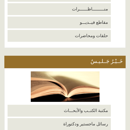
منــــــــــاظـــــــرات
مقاطع فيــديـــو
حلقات ومحاضرات
خَــيْـرُ جَــلـيـسٌ
مكتبة الكتــب والأبحـــاث
رسائل ماجستير ودكتوراة