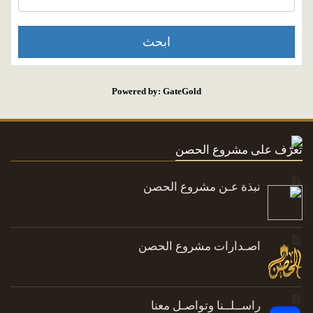
Powered by: GateGold
تعرّف على مشروع الحصن
نبذة عـن مشروع الحصن
اصـدارات مشروع الحصن
راســلــنا وتواصـل معنا