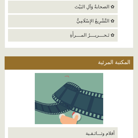
✿ الصحابةُ وَآلِ البَيْتَ
✿ التَّشْرِيعُ الإِسْلَامِيُّ
✿ تَـحــــريــــرُ المــــرأَةِ
المكتبة المرئية
أفلام وثـــائـقـية