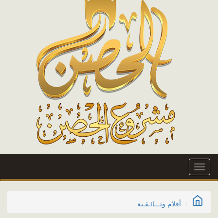
Toggle
navigation
أفلام وثـــائـقـية