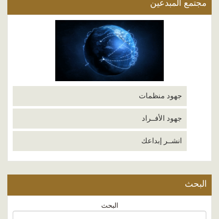
مجتمع المبدعين
جهود منظمات
جهود الأفــراد
انشــر إبداعك
البحث
البحث