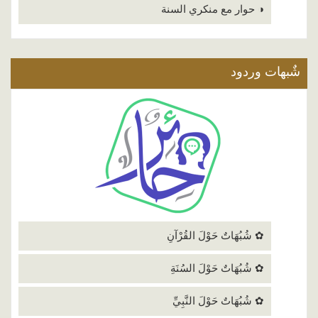
◑ حوار مع منكري السنة
شٌبهات وردود
✿ شُبُهَاتٌ حَوْلَ القُرْآنِ
✿ شُبُهَاتٌ حَوْلَ السُنَةِ
✿ شُبُهَاتٌ حَوْلَ النَّبِيِّ