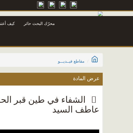
محرّك البحث حائر
كيف أعتن
مقاطع فيــديـــو
عرض المادة
الشفاء في طين قبر الحسي
عاطف السيد