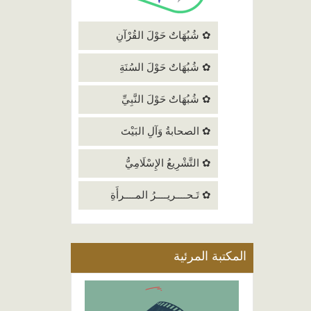
✿ شُبُهَاتٌ حَوْلَ القُرْآنِ
✿ شُبُهَاتٌ حَوْلَ السُنَةِ
✿ شُبُهَاتٌ حَوْلَ النَّبِيِّ
✿ الصحابةُ وَآلِ البَيْتَ
✿ التَّشْرِيعُ الإِسْلَامِيُّ
✿ تَـحــــريــــرُ المــــرأَةِ
المكتبة المرئية