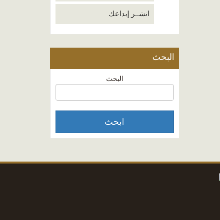
انشــر إبداعك
البحث
البحث