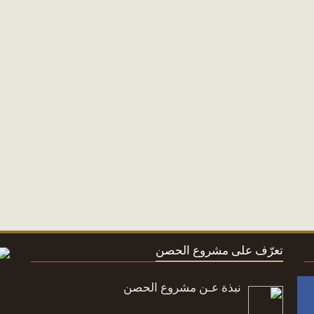
تعرّف على مشروع الحصن
نبذة عـن مشروع الحصن