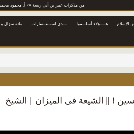
من مذكرات عمر بن أبي ربيعة
=> أ. محمود محمد شاكر
ق الإسلام
هـــــؤلاء أسلـــموا
لـــدي استــفــسارات
مائة سؤال وج
ن ! || الشيعة فى الميزان || الشيخ