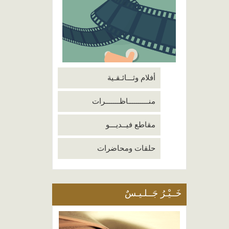
أفلام وثـــائـقـية
منــــــــــاظـــــــرات
مقاطع فيــديـــو
حلقات ومحاضرات
خَــيْـرُ جَــلـيـسٌ