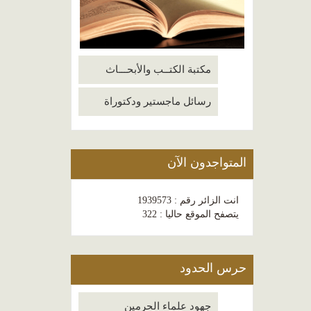
مكتبة الكتــب والأبحـــاث
رسائل ماجستير ودكتوراة
المتواجدون الآن
انت الزائر رقم : 1939573
يتصفح الموقع حاليا : 322
حرس الحدود
جهود علماء الحرمين