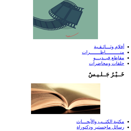
أفلام وثـــائـقـية
منــــــــــاظـــــــرات
مقاطع فيــديـــو
حلقات ومحاضرات
خَــيْـرُ جَــلـيـسٌ
مكتبة الكتــب والأبحـــاث
رسائل ماجستير ودكتوراة