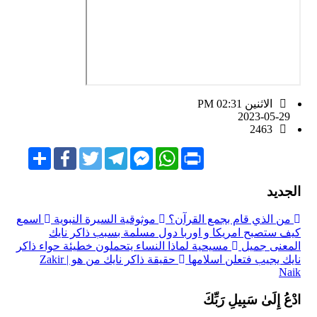
الاثنين PM 02:31
2023-05-29
2463
Share
Facebook
Twitter
Telegram
Facebook
WhatsApp
Print
Messenger
الجديد
من الذي قام بجمع القرآن؟
موثوقية السيرة النبوية
اسمع
كيف ستصبح امريكا و اوربا دول مسلمة بسبب ذاكر نايك
المعنى جميل
مسيحية لماذا النساء يتحملون خطيئة حواء ذاكر
نايك يجيب فتعلن اسلامها
حقيقة ذاكر نايك من هو | Zakir
Naik
ادْعُ إِلَىٰ سَبِيلِ رَبِّكَ