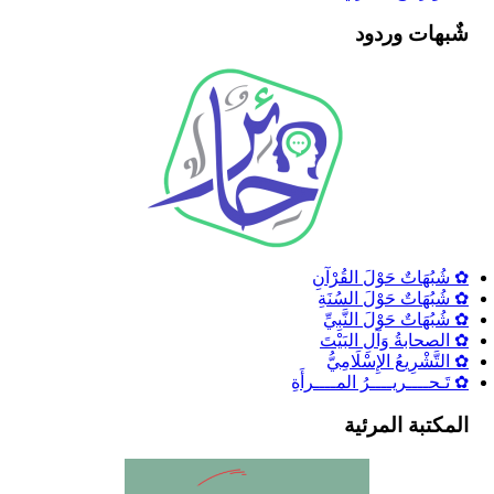
شٌبهات وردود
✿ شُبُهَاتٌ حَوْلَ القُرْآنِ
✿ شُبُهَاتٌ حَوْلَ السُنَةِ
✿ شُبُهَاتٌ حَوْلَ النَّبِيِّ
✿ الصحابةُ وَآلِ البَيْتَ
✿ التَّشْرِيعُ الإِسْلَامِيُّ
✿ تَـحــــريــــرُ المــــرأَةِ
المكتبة المرئية