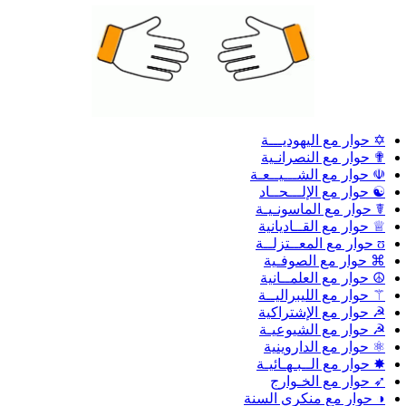
✡ حوار مع اليهوديـــة
✟ حوار مع النصرانـية
☫ حوار مع الشـــيــعـة
☯ حوار مع الإلـــحــاد
☤ حوار مع الماسونـيـة
♕ حوار مع القــاديانية
ʊ حوار مع المعــتزلــة
⌘ حوار مع الصوفـية
☮ حوار مع العلمــانية
⚚ حوار مع الليبراليــة
☭ حوار مع الإشتراكية
☭ حوار مع الشيوعيـة
⚛ حوار مع الداروينية
✸ حوار مع الــبـهـائيـة
➶ حوار مع الخـوارج
◑ حوار مع منكري السنة