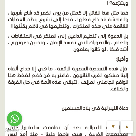
ويشرّعه؟ !
فما مثل هذا القائل إلا كمثل من يرى الخمر قد شاع شربها ،
والفاحشة قد ذاع فعلها ، فدعا إلى تشريع ينظم العصابات
القائمة على هذه المنكرات ، وتنظيمها في ناظم يقنّنها !!
بل الدعوة إلى تنظيم الداعين إلى المنكر في الاعتقادات ،
والعلم ، والتصورات التي تفسد الإيمان ، وتقنين دعوتهم ،
أشد قبحًا ، لو كانوا يعلمون.
وأخيرًا:
فإن هذه التعددية العصرية الزائفة ، ما هي إلا خداع ألقاه
إلينا مفكرو الغرب التائهون ، فاغتر به مَن خضع لضغط هذا
الواقع الجاهلي المزيّف ، لتبقي هذه الأمة في حال الفرقة
والخلاف.
دعاة
الليبرالية
في بلاد المسلمين
▼
▲
إن الفكرة الليبرالية بعد أن تفاقمت سلبياتها على
المجتمعات الغربية ، هبت رياحها علينا - منذ أمد ليس