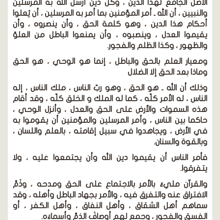
الأصل الجامع لهذا الدين ، وكل دين أرسل الله به المرسلين
والنبيين ، أن الله ـ أمر المؤمنين بما أمر به المرسلين ، أن يُعلوا
أحكام هذا الدين ، وهو كلمة الحق ، وأن ينصروه ، وأن
يقيموا العدل ، وينصبوه ، وأن يمنعوا الباطل من العلوّ
والظهور ، وكذا الظلم والفجور.
ومعيار العلم بالحق والباطل ، إنما هو الوحي ، هو الحق
وماذا بعد الحق إلا الضلال
وذلك أن الله ـ هو الحق ، وهو ربّ الناس ، ملك الناس ، إله
الناس ، له الأمر كلّه ، كما له الملك و الخلق كلّه ، وقد أقام
هذه السموات والأرض على الحق والعدل ، وأنزل الوحي ،
حاكما بين الناس ، وأمر المرسلين والمؤمنين أن يقوموا به
في الأرض ، ويجاهدوا في سبيل إقامته ، بالعلم واللسان ،
وبالقوة والسنان.
فأمر الناس أن يقيموا دين الله وأن يجتمعوا عليه ، ولا
يتفرقوا.
والقرآن مليءٌ بالأمر بالاجتماع على الحق ومدحه ، وذَمِّ
الافتراق عنه والتفرق فيه ، والأمر بجهاد الباطل وأهله ، وقد
سماهم أهل الشقاق ، وأهل النفاق ، وأهل الكفر ، أو
الفسق والفجور ، وجمع لهم أوصافَ الذمِّ وأسماءَه.