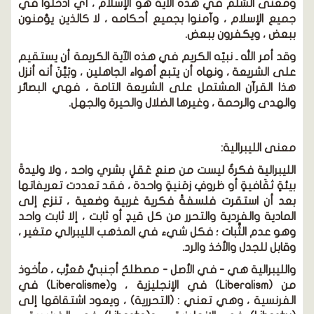
ومعنى السِّلم في هذه الآية هو الإسلام ، أي ادخُلُوا في
جميع الإسلام ، وآمنوا بجميع أحكامه ، لا كالذين يؤمنون
ببعض ، ويكفرون ببعض.
وقد أمر الله ـ نبيّه الكريم في هذه الآية الكريمة أن يستقيم
على الشريعة ، ونهاه أن يتبع أهواء الجاهلين ، وبَيَّنَ أنه أنزل
هذا القرآن المشتمل على الشريعة التامة ، فهي البصائر
والهدى والرحمة ، وغيرها الضلال والحيرة والجهل.
معنى الليبرالية:
الليبرالية فكرةٌ ليست من صنع عَقلٍ بشري واحد ، ولا وليدةَ
بيئةٍ ثقَافيةٍ أو ظروفٍ زمَنيةٍ واحدة ، فقد تعددت تعريفاتها
بعد أن استقرت فلسفةً فكرية غربية وضعية ، تنزع إلى
المادية والفردية والتحرر من كل قيدٍ أو ثابت ، إلا ثابت واحد
وهو عدم الثَّبات ؛ فكل شيء في المذهب الليبرالي متغير ،
وقابل للجدل والأخذ والرد.
والليبرالية هي - في الأصل - مصطلحٌ أجنبيٌّ مُعرَّب ، مأخوذ
من (Liberalism) في الإنجليزية ، و(Liberalisme) في
الفرنسية ، وهي تعني : (التحررية) ، ويعود اشتقاقها إلى