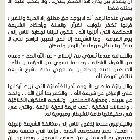
أن يتقدَّم بين يدي هذا الحكم بشيء ، ولا يعقب عليه إلا
بمثله فقط.
وهي عندما تزعم أنه لا يوجد حق مطلق إلا الحرية والتغير ؛
فإنها تكفر بثوابت القرآن والسنة وبأحكام الشريعة
المحكمة التي أنزلها الله ـ لتكون نبراسًا لهداية الناس إلى
يوم القيامة ، وما الشريعة إلا الحق المبين الراسخ الذي لا
يتغيَّر ولا يتبدَّل مهما تغيَّر الزمان والمكان
والليبرالية عندما تُسَوّي بين الإسلام - دين الله الحق - وغيره
من الأهواء الباطلة ، وعندما تسوي بين المؤمنين بالله ـ
المتبعين لدينه والكافرين به فهي بذلك تشرع شريعة
تناقض شريعة الله
والليبراليِّة ما هي إلاّ وجه آخر للعَلَمانيِّة التي بُنِيَت أركانها
على الإعراض عن شريعة الله ـ ، والكفر بما أنزل الله ـ ، والصد
عن سبيله ، ومحاربة المصلحين ، وتشجيع المنكرات الأخلاقيِّة
، والضلالات الفكريِّة ، تحت ذريعة الحريِّة الزائفة ، والتي هي
في حقيقتها طاعة للشيطان وعبودية له.
والليبراليون عندما يَدْعُون الناس إلى مخالفة الشريعة الإلهيّة
، زاعمين أنهم يمنحونهم الحرية ، فإنما هي خديعة وفخ
يصيدون به المغفلين من ضعاف العقول ، وبغيتهم أن