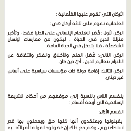
الأركان التي تقوم عليها العَلَمانية :
العلمانية تقوم على ثلاثة أركان هي :
الركن الأول : قَصْر الاهتمام الإنساني على الدنيا فقط ، وتأخير
منزلة الدين في الحياة ، ليكون من ممارسات الإنسان
الشخصيَّة ، فلا يتدخل في الحياة العامة.
الركن الثاني: فَصْل العلم والأخلاق والفكر والثقافة عن
الالتزام بتعاليم الدين ، أيِّ دين كان.
الركن الثالث: إقامة دولة ذات مؤسسات سياسية على أساس
غير ديني.
ينقسم الناس بالنسبة إلى موقفهم من أحكام الشريعة
الإسلامية الى أربعة أقسام :
القسم الأوّل:
يقبلونها ويعتقدون أنها كلها حق ويعملون بها قدر
استطاعتهم ، وهم مع ذلك إن عَصَوا وخالفوا ما أمر الله ـ به