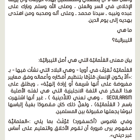
الإخلاص في السر والعلن ، وصلى الله وسلم وبارك على
عبده ونبيه ـ سيدنا محمد ـ وعلى آله وصحبه ومن اهتدى
بهديه إلى يوم الدين.
ما هي
الليبرالية؟
بيان معنى العَلَمانيّة التي هي أصل الليبراليّة:
العَلَمانيّة تُعْرَفُ في أوربا - وهي البلاد التي نشأت فيها - بـ
:«ألاّ يكون الإنسان مُلزَمًا بتنظيم أفكاره وأعماله وفق معايير
مفروضة على أنها شريعة أو إرادة إلهيِّة» ، ويطلق على
هذا الفكر في اللغة الانجليزية التي هي لغته الأصلية
SECULARISM ، وهي تعني (اللاَّدينية ) ، غير أنها اشتهرت
باسم ( العَلَمانيّة) ، ولعلَّ ذلك كان مقصودًا بغيةَ إلباسها
لبوسًا يجعلها مقبولة بين المسلمين.
وفي قاموس (أكسفورد) عُرِّفَتْ بما يلي :«العلمانيَّة
مفهوم يرى ضرورة أن تقوم الأخلاق والتعليم على أساس
غير ديني».