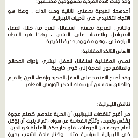
وقد جاءت هذه الفردية بمفهومين مختلفين:
أحدهما: الفردية بمعنى الأنانية وحب الذات ، وهذا هو
الاتجاه التقليدي في الأدبيات الليبرالية.
والثاني: الفردية بمعنى استقلال الفرد من خلال العمل
المتواصل والاعتماد على النفس ، وهذا هو الاتجاه
البراجماتي ، وهو مفهوم حديث للفردية.
الأساس الثالث: العقلانية:
تعني العقلانية استقلال العقل البشري بإدراك المصالح
والمنافع دون الحاجة إلى قوى خارجية.
وقد أصبح الاعتماد على العقل المجرد وإقصاء الدين والقيم
والأخلاق سمة من أبرز سمات الفكر الأوروبي المعاصر.
تناقض الليبرالية :
من أقبح تناقضات الليبراليين أنّ الحرية عندهم كصنم عجوة
يُقَدَّس ويُعبد ، وتُنْزَعُ القداسة عن سواه ، ثم لا يلبث أن يُؤكل
أمام جوعة من الجوعات ، فلو صار حكمُ الأغلبيِّة هو الدين ـ
في الليبرالية السياسية مثلا ـ واختار عامة الشعب بحريةٍ