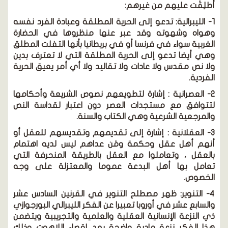
أطلِقَت عليهم من غيرهم:
1- الليبرالية: تدعو إلى الحرية المطلقة وعبادة الفرد نفسه
وهواه وشهوته وقد عبر عنها منظروها في الحضارة
الغربية سواء في فرنسا أو في بريطانيا بأنها التفلت المطلق
وهي أيضا تدعو إلى الحرية المطلقة التي لا تعترف بدين
ولا نص مقدس ولا عادات ولا تقاليد ولا أي أمر يعيق الحرية
الفردية.
2- العصرانية : إشارة لتطويعهم نصوص الشريعة وأحكامها
لتتوافق مع مستجدات العصر دون اعتبار لقداسة النص
والمرجعية الشرعية وهي الكتاب والسنة.
3- العقلانية : إشارة إلى تقديمهم وتقديسهم للعقل أو
أنهم أهل عقل وحكمة ومَن عداهم ليس لديه اهتمام
بالعقل ، وتعاملوا مع العقل بالطريقة المنحرفة التي
تعامل بها أهل البدعة عموما والمعتزلة على وجه
الخصوص.
4- التنوير: ظهر مصطلح التنوير في القرنين السادس عشر
والسابع عشر في أوروبا تعبيرا عن الفكر الليبرالي البورجوازي
ذي النزعة الإنسانية العقلية والعلمية والتجريبية ويتضمن
هذا الفكر نزعة مادية واضحة بعد إقصاء اللاهوت وذلك