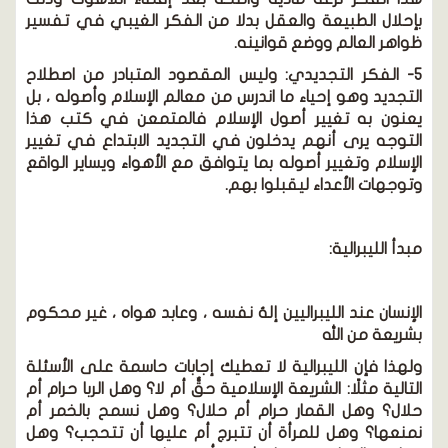
بإحلال الطبيعة والعقل بدلا من الفكر الغيبي في تفسير
ظواهر العالم ووضع قوانينه.
5- الفكر التجديدي: وليس المقصود المتبادر من اصطلاح
التجديد وهو إحياء ما اندرس من معالم الإسلام وأصوله ، بل
يعنون به تغيير أصول الإسلام فالمتمعن في كتب هذا
التوجه يرى أنهم يدخلون في التجديد الابتداع في تغيير
الإسلام وتغيير أصوله بما يتوافق مع الأهواء ويساير الواقع
وتوجهات الأعداء ليقبلوا بهم.
مبدأ الليبرالية:
الإنسان عند الليبراليين إلهُ نفسه ، وعابد هواه ، غير محكوم
بشريعة من الله
ولهذا فإن الليبرالية لا تعطيك إجابات حاسمة على الأسئلة
التالية مثلًا: الشريعة الإسلامية حقٌّ أم لا؟ وهل الربا حرام أم
حلال؟ وهل القمار حرام أم حلال؟ وهل نسمح بالخمر أم
نمنعها؟ وهل للمرأة أن تتبرج أم عليها أن تتحجب؟ وهل