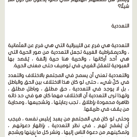
شيئًا؟
التعددية
التعددية هي فرع عن الليبرالية التي هي فرع عن العلَمانية
، والديمقراطية الغربية تجعل التعددية من صور الحرية التي
هي أحد أركانها ، والحرية هنا حرية زائفة ، يُقصد بها
العبودية للعقل الغربي في توصيف حتى معنى الحرية.
والتعددية تعني أن يسمح في المجتمع بالاختلاف والتعدد
في كلّ شيء ، حتى لو كان هذا الاختلاف بين الحق والباطل
، بل لا يوجد في التعددية ، حق مطلق ، وباطل مطلق ،
ولهذا ترى التعددية أن الاختلاف مهما كان هو في حد ذاته
ظاهرة محمودة بإطلاق ، تجب رعايتها ، وتشجيعها ، ومحاربة
من يقف في طريقها.
وحتى لو كان في المجتمع من يعبد إبليس نفسه ، فيجب
أن يُسْمَح لهم ـ في نظر التعددية ـ بإظهار دعوتهم ،
وتمكينهم من دعوة الناس إليها ، ونشر كل ما يزينها ويشجع