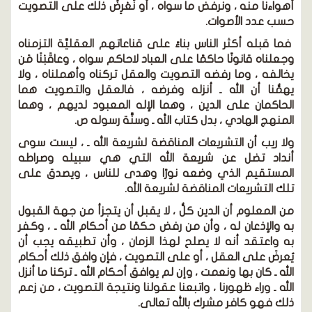
أهواءنا منه ، ونرفض ما سواه ، أو نَعْرِضُ ذلك على التصويت
حسب عدد الأصوات.
فما قبله أكثر الناس بناءً على قناعاتهم العقليِّة التزمناه
وجعلناه قانونًا حاكمًا على العباد لاحاكم سواه ، وعاقَبْنَا مَن
يخالفه ، وما رفضه التصويت والعقل تركناه وأهملناه ، ولا
يهمُّنا أن الله ـ أنزله وفرضه ، فالعقل والتصويت هما
الحاكمان على الدين ، وهما الإله المعبود لديهم ، وهما
المنهج الهادي ، بدل كتاب الله ـ وسنَّة رسوله ص.
ولا ريب أن التشريعات المناقضة لشريعة الله ـ ، ليست سوى
أنداد تضل عن شريعة الله التي هي سبيله وصراطه
المستقيم الذي وضعه نورًا وهدى للناس ، ويصدق على
تلك التشريعات المناقضة لشريعة الله.
من المعلوم أن الدين كلُّ ، لا يقبل أن يتجزأ من جهة القبول
به والإذعان له ، وأن من رفض حكمًا من أحكام الله ـ ، وكفر
به واعتقد أنه لا يصلح لهذا الزمان ، وأن تطبيقه يجب أن
يُعرضَ على العقل ، أو على التصويت ، فإن وافق ذلك أحكام
الله ـ كان بها ونعمت ، وإن لم يوافق أحكام الله ـ تركنا ما أنزل
الله ـ وراء ظهورنا ، واتبعنا عقولنا ونتيجة التصويت ، من زعم
ذلك فهو كافر مشرك بالله تعالى.