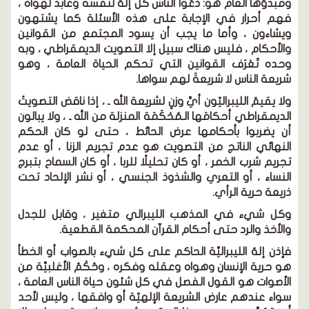
ومبدؤها العام هو: دَعُوا الناسَ كلٌّ إلهٌ لنفسه وعابد لهواه ،
فهم أحرار في الإجابة على هذه الأسئلة كما يشتهون
ويشاءون ، وأما ما يجب أن يسود المجتمع من القوانين
والأحكام ، فليس هناك سبيل إلا التصويت الديمقراطي ، وبه
وحده تُعْرَف القوانين التي تحكم الحياة العامة ، وهو
شريعة الناس لا شريعةَ لهم سواها.
ولا يقيمُ الليبراليّون أيَّ وزنٍ لشريعة الله ـ ، إذا ناقض التصويتُ
الديمقراطي أحكامَها الـمُحْكَمَة المنزلة من الله ـ ، ولا يبالون
أن يضربوا بأحكامها عرض الحائط ، حتى لو كان الحكم
النهائي الناتج من التصويت هو عدم تجريم الزنا ، أو عدم
تجريم شرب الخمر ، أو كان تحليلًا للربا ، أو كان السماح بتبرج
النساء ، أو التعري والشذوذ الجنسي ، أو نشر الإلحاد تحت
ذريعة حرية الرأي.
وكل شيء في المذهب الليبرالي متغير ، وقابل للجدل
والأخذ والرد حتى أحكام القرآن المحكمة القطعية.
فإذن إلهُ الليبراليِّة الحاكم على كل شيء بالصواب أو الخطأ
هو حرية الإنسان وهواه وعقله وفكره ، وحُكْمُ الأغلبيِّة من
الأصوات هو القول الفصل في كل شئون حياة الناس العامة ،
سواء عندهم عارض الشريعة الإلهيّة أو وافقها ، وليس لأحد