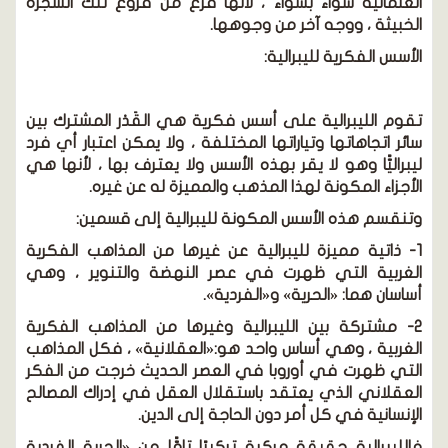
العلمانيّة سواء بسواء ، لأنها فرع من فروع تلك الشجرة
الخبيثة ، ووجه آخر من وجوهها.
الأسس الفكرية لليبرالية:
تقوم الليبرالية على أسس فكرية هي القَدْر المشترك بين
سائر اتجاهاتها وتياراتها المختلفة ، ولا يمكن اعتبار أي فرد
ليبراليًّا وهو لا يقر بهذه الأسس ولا يعترف بها ، لأنها هي
الأجزاء المكونة لهذا المذهب والمميزة له عن غيره.
وتنقسم هذه الأسس المكونة لليبرالية إلى قسمين:
1- ذاتية مميزة لليبرالية عن غيرها من المذاهب الفكرية
الغربية التي ظهرت في عصر النهضة والتنوير ، وهي
أساسان هما: «الحرية» و«الفردية».
2- مشتركة بين الليبرالية وغيرها من المذاهب الفكرية
الغربية ، وهي أساس واحد هو:«العقلانية» ، فكل المذاهب
التي ظهرت في أوروبا في العصر الحديث خرجت من الفكر
العقلاني الذي يعتقد باستقلال العقل في إدراك المصالح
الإنسانية في كل أمر دون الحاجة إلى الدين.
فالليبرالية حقيقة مركبة تركيبًا تامًّا من «الحرية الفردية