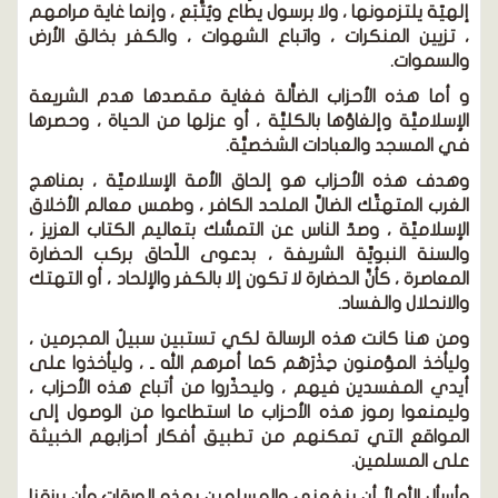
إلهيّة يلتزمونها ، ولا برسول يطاع ويُتَّبَع ، وإنما غاية مرامهم
، تزيين المنكرات ، واتباع الشهوات ، والكفر بخالق الأرض
والسموات.
و أما هذه الأحزاب الضاَّلة فغاية مقصدها هدم الشريعة
الإسلاميَّة وإلغاؤها بالكليَّة ، أو عزلها من الحياة ، وحصرها
في المسجد والعبادات الشخصيَّة.
وهدف هذه الأحزاب هو إلحاق الأمة الإسلاميِّة ، بمناهج
الغرب المتهتِّك الضالِّ الملحد الكافر ، وطمس معالم الأخلاق
الإسلاميِّة ، وصدّ الناس عن التمسُّك بتعاليم الكتاب العزيز ،
والسنة النبويِّة الشريفة ، بدعوى اللّحاق بركب الحضارة
المعاصرة ، كأنَّ الحضارة لا تكون إلا بالكفر والإلحاد ، أو التهتك
والانحلال والفساد.
ومن هنا كانت هذه الرسالة لكي تستبين سبيلُ المجرمين ،
وليأخذ المؤمنون حِذْرَهُم كما أمرهم الله ـ ، وليأخذوا على
أيدي المفسدين فيهم ، وليحذّروا من أتباع هذه الأحزاب ،
وليمنعوا رموز هذه الأحزاب ما استطاعوا من الوصول إلى
المواقع التي تمكنهم من تطبيق أفكار أحزابهم الخبيثة
على المسلمين.
وأسأل الله ﻷ أن ينفعني والمسلمين بهذه الورقات وأن يرزقنا