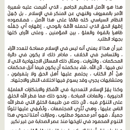
هذا هو الأصل العظيم الجامع ، الذي أقيمت عليه شعيرة
الأمر بالمعروف والنهي عن المنكر في الإسلام ، بل جًعِلَ
النظام السياسي كله قائمًا على هذا الأصل ، فمقصوده
إظهار الحق الذي تحمله الأمّة بالوحي ، إظهاره أي جَعْلُه
ظاهرا بالقوة والعلوّ ، بين المؤمنين ، وعلى الأرض كلها
بجهاد الطلب.
غير أن هذا لا يعني أنه ليس في الإسلام مساحة لتعدد الآراء
، والتسامح في الخلاف ، مادام ذلك لا يكون في دائرة
المحكمات ، والثوابت ، ومثال ذلك المسائل الاجتهادية التي لا
نص فيها ، لأن الله ـ شاء بحكمته أن يكون فيما أنزل محكمات
هنّ أمّ الكتاب ، يجتمع عليها أهل الحق ولا يتفرقون ،
ومتشابهات يجري وقد يسوغ فيها اختلاف النظر والاجتهاد.
وكذا يقِرّ الإسلام التعددية في الأفكار والابتكارات العلميّة
الدنيوية ، والعادات المباحة ، ونحو ذلك مما فطر الله الخلق
على التنوّع فيه ، لأن ذلك من طبيعة الخلق التي فطر الله
الناس عليها ، وهي تُثْرِي المجتمعات ، وتُضْفِي عليها تلونًا
جميلًا ، فهو أمر محمودٌ مطلوب ، ومازالت أمتنا تحوي هذا
التنوع المحمود في تاريخها منذ عصر الصحابة من غير نكير.