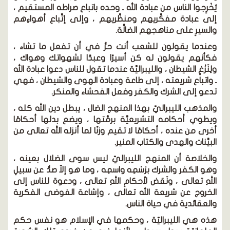
يُخْرِجوا الناس من عبادة الله ـ وحده باتباع صراطه المستقيم ،
إلى عبادة مفكِّريهم ومنظِّريهم ، وإلى إتِّباع أهواءِهم
والسيرِ على مناهجهم الضالَّة.
وعندما يقولون للشعب أنت حرُّ في أن تفعل ما تشاء ،
فكأنهم يقولون له كن أسيرًا وعبدًا لشهواتك وهواك ،
ولِنَزْغِ الشيطان ، والليبراليِّة عندما تقول للناس دعوا عبادة الله
ـ واتباع شريعته ، إلى طاعة وعبادة الهوى والشيطان ، فهي
تدعو إلى الشرك والكفر وفعل الفحشاء والمنكر.
والمذهب الليبراليّ بهذا المنهج الضال ، يبطل دين الله كله ،
ويطوي أحكامه التشريعيَّة برمَّتها ، ويضع بدلها أحكامًا
أخرى من عنده ، أحكامًا لا تقيم وزنًا لما أنزله الله تعالى من
البيَّنات والهدى والكتاب المنير.
والخلاصة أن المنهج الليبراليّ ليس سوى الضلال بعينه ،
وهو الكفر والشرك برَسْمِه واسمِه ، وما هو إلاّ صدُّ عن سبيلِ
اللهِ تعالى ، ونَقض لأحكامِ اللهِ تعالى ، ودعوة للناس إلى
الخروج عن شريعة الله تعالى ، وإشاعة الفوضى الفكرية
والعقائدية في حياة الناس.
هذه هي الليبراليّة ، وحكمها في الإسلام هو نفس حكم