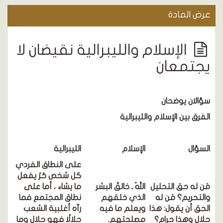
عرض المادة
الإسلام والليبرالية نقيضان لا
يجتمعان
سؤالان يوضحان
الفرق بين الإسلام والليبرالية
السؤال
الإسلام
الليبرالية
على النطاق الفردي
كل شخص حُرٌ يفعل
مَن له حق التحليل
اللهُ ـ خالقُ البشر
ما يشاء ، أما على
والتحريم؟ مَن له
الذي خلقهم
نطاق المجتمع فما
الحق أن يقول: هذا
ويعلم ما فيه
رآه أغلبية الشعب
حلال وهذا حرام؟
مصلحتهم.
حلالًا فهو حلال وما