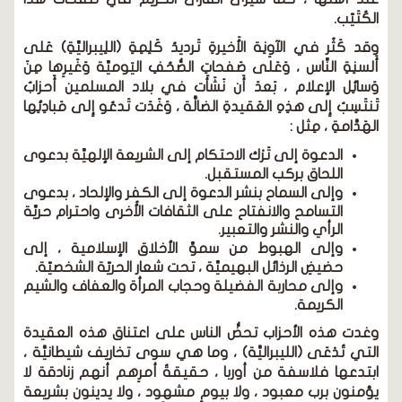
الكُتَيّب.
وقد كَثُر في الآوِنِة الأَخيرةِ تَرديدُ كَلِمِةِ (اللِيبراليِّةِ) عَلى
أَلسنِةِ النِّاس ، وَعَلى صَفحاتِ الصُّحُفِ اليَوميِّة وَغَيرِها مِنَ
وَسائِل الإعلام ، بَعدَ أَن نَشَأَت في بلاد المسلمين أَحزابٌ
تَنتَسِبُ إِلى هذِهِ العَقيدةِ الضالَّة ، وَغَدَت تَدعُو إِلى مَبادِئِها
الهَدَّامةِ ، مِثل :
الدعوة إلى تَرْك الاحتكام إلى الشريعة الإلهيِّة بدعوى
اللحاق بركب المستقبل.
وإلى السماح بنشر الدعوة إلى الكفر والإلحاد ، بدعوى
التسامح والانفتاح على الثقافات الأُخرى واحترام حريِّة
الرأي والنشر والتعبير.
وإلى الهبوط من سموِّ الأخلاق الإسلامية ، إلى
حضيضِ الرذائل البهيميِّة ، تحت شعار الحريّة الشخصيّة.
وإلى محاربة الفضيلة وحجاب المرأة والعفاف والشيم
الكريمة.
وغدت هذه الأحزاب تحضُّ الناس على اعتناق هذه العقيدة
التي تُدْعَى (الليبراليَّة) ، وما هي سوى تخاريف شيطانيَّة ،
ابتدعها فلاسفة من أوربا ، حقيقةُ أمرِهم أنهم زنادقة لا
يؤمنون برب معبود ، ولا بيومٍ مشهود ، ولا يدينون بشريعة