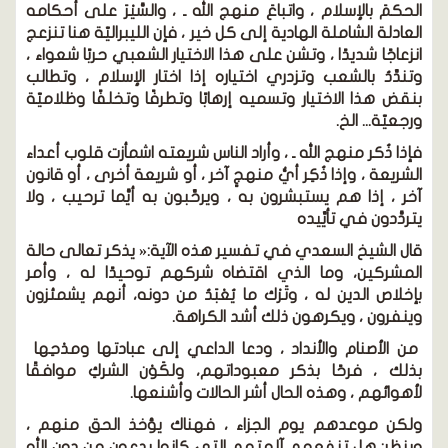
الحكمَ بالإسلام ، واتباعَ منهج الله ـ ، والسَّيْرَ على أحكامه
العادلة الشاملة الهادية إلى كل خير ، فإن الليبراليّة هنا تنزعج
انزعاجًا شديدًا ، وتشن على هذا الاختيار الشعبي حربًا شعواء ،
وتندِّدُ بالشعب وتزدري اختياره إذا اختار الإسلام ، وتطالب
بنقض هذا الاختيار وتسميه إرهابًا وتطرفًا وتخلفًا وظلاميّة
ورجعيّة... الخ.
فإذا ذُكر منهج الله ـ ، وأراد الناس شريعته اشمأزت قلوب أعداء
الشريعة ، وإذا ذُكِر أيُّ منهجٍ آخر ، أو شريعة أخرى ، أو قانون
آخر ، إذا هم يستبشرون به ، ويرحِّبون به أيَّما ترحيب ، ولا
يتردَّدون في تأيِّيده
قال الشيخ السعدي في تفسير هذه الآية:« يذكر تعالى حالة
المشركين، وما الذي اقتضاه شركهم توحيدًا له ، وأمر
بإخلاص الدين له ، وتَرْك ما يُعْبَدُ من دونه، أنهم يشمئزون
وينفرون ، ويكرهون ذلك أشد الكراهة.
من الأصنام والأنداد ، ودعا الداعي إلى عبادتها ومدْحِها
بذلك ، فرحًا بذكر معبوداتهم، ولكَوْن الشركِ موافقًا
لأهوائهم ، وهذه الحال أشر الحالات وأشنعها.
ولكن موعدهم يوم الجزاء ، فهناك يؤخذ الحق منهم ،
وينظر: هل تنفعهم آلهتهم التي كانوا يدعون من دون اللهِ