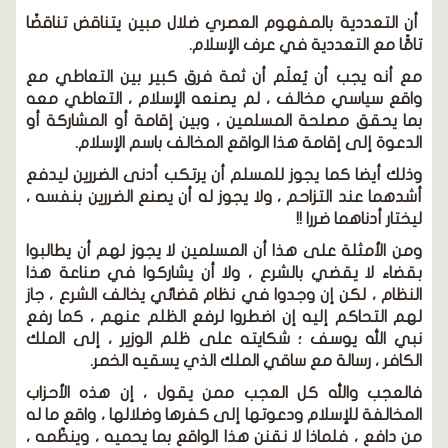
أن التعددية بالمفهوم العصري ضلال مبين يتناقض تناقضًا
تامًّا مع التعددية في عرف الإسلام.
مع أنه يجب أن يُعلَم أن ثمة فرق كبير بين التعاطي مع
واقع سياسي مخالف ، لم يصنعه الإسلام ، التعاطي معه
بما يحقق مصلحة المسلمين ، وبين إقامة أو المشاركة أو
الدعوة إلى إقامة هذا الواقع المخالف باسم الإسلام.
وذلك أيضا كما يجوز للمسلم أن يرتكب أدنى الضررين ليدفع
أشدهما عند التزاحم ، ولا يجوز له أن يصنع الضررين بنفسه ،
ليختار أدناهما ضررا !!
ومن الأمثلة على هذا أن المسلمين لا يجوز لهم أن يطالبوا
بقضاء لا يقضي بالشرع ، ولا أن يشاركوا في صناعة هذا
النظام ، لكن إن وجدوا في نظام قضائي يخالف الشرع ، جاز
لهم التحاكم إليه إن اضطروا لرفع الظلم عنهم ، كما رفع
نبي الله يوسف ؛ شكايته على ظلم الوزير ، إلى الملك
الكافر ، رسالة مع ساقي الملك الذي يسقيه الخمر.
فالعجب والله كل العجب ممن يقول ، إن هذه الأحزاب
المخالفة للإسلام ودعوتها إلى كفرها وضلالها ، واقع ما له
من دافع ، فلماذا لا نقنن هذا الواقع بما يحميه ، وينظّمه ،