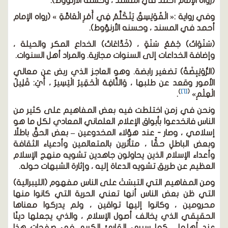
(رواه الإمام أحمد في المسند ، وحسنه الأرنؤوط).
وفي رواية :« الْفُوَيْسِقُ يَتَكَلَّمُ فِي أَمْرِ الْعَامَّةِ » (رواه الإمام
أحمد في المسند ، وحسنه الأرنؤوط).
(سَنَوَاتٌ) جَمْعُ سَنَةٍ ، (خَدَّاعَاتُ) الخداع المكر والحيلة ،
وإضافة الخداعات إلى السنوات مجازية. والمراد أهل السنوات.
(الرُّوَيْبِضَةُ) تضغير رابضة. وهو العاجز الذي ربض عن معالي
الأمور وقعد عن طلبها ، وَالتَّافِهُ الْحَقِيرُ الْيَسِيرُ ، أَيْ: قَلِيلُ
)
[1]
(
الْعِلْمِ»
.
ونحن في زمن اختلطت فيه بعض المفاهيم على كثير من
الناس فانخدعوا بأبواق الإعلام العلماني المعادي لكل ما هو
إسلامي ، وصار - عند هؤلاء المخدوعين – بعض الحقِّ باطلًا
وبعض الباطلِ حقًّا ، متأثرين بالمتعالمين وأدعياء الثقافة
وأعداء الإسلام الذين يحاولون جاهدين تشويه منهج الإسلام
العظيم عن طريق تشويه الدعاة إليه ، وإثارة الشبهات حوله.
ومن المفاهيم التي التبسَتْ على الناس مفهوم (الليبرالية)
التي ظن بعض الناس أنها تعني الحرية التي كانوا منها
محرومين ، وكانوا إليها تواقين ، ولم يدركوا معناها
الحقيقي الذي يخالف أصول الإسلام ، والذي يجعلها دينًا
عند أهلها ، كما سيرى القارئ الكريم في صفحات هذا