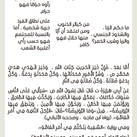
رأوه حرامًا فهو
حرام.
على نطاق الفرد
من كبائر الذنوب
ما حكم الزنا ،
حرية شخصية ، أما
ومن اعتقد أن أيًا
والشذوذ الجنسي ،
بالنسبة للمجتمع
منها حلال فهو
والربا وشرب الخمر؟
فهو حسب رأي
كافر.
أغلبية الشعب.
أَمَّا بَعْدُ ، فَإِنَّ خَيْرَ الْحَدِيثِ كِتَابُ اللهِ ، وَخَيْرَ الْـهَدْيِ هَدْيُ
مُحَمَّدٍ ص ، وَشَرَّ الأُمُورِ مُحْدَثَاتُهَا ، وَكُلَّ مُحْدَثَةٍ بِدْعَةٌ ، وَكُلَّ
بِدْعَةٍ ضَلاَلَةٌ ، وَكُلَّ ضَلاَلَةٍ فِى النَّارِ.
عَنْ أَبِي هُرَيْرَةَ ت قَالَ: قَالَ رَسُولُ اللهِ ص: «سَيَأْتِي عَلَى النَّاسِ
سَنَوَاتٌ خَدَّاعَاتُ ، يُصَدَّقُ فِيهَا الْكَاذِبُ ، وَيُكَذَّبُ فِيهَا الصَّادِقُ ،
وَيُؤْتَمَنُ فِيهَا الْخَائِنُ ، وَيُخَوَّنُ فِيهَا الْأَمِينُ ، وَيَنْطِقُ فِيهَا
الرُّوَيْبِضَةُ» ، قِيلَ:«وَمَا الرُّوَيْبِضَةُ؟»قَالَ: «الرَّجُلُ التَّافِهُ فِي أَمْرِ
الْعَامَّةِ». (رواه ابن ماجه ، وصححه الألباني).
وفي رواية :«السَّفِيهُ يَتَكَلَّمُ فِي أَمْرِ الْعَامَّةِ».