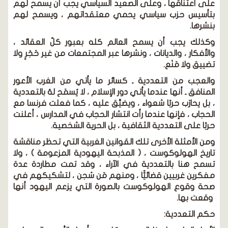
على اعتناقها ، وعلى الصعيد السياسي يجب أن يسمح لهم
بتأسيس حزب سياسي يحمي معتقداتهم ، ويسمح لهم
بنشرها.
وكذلك يجب أن يسمح العالم كله بعبور كلّ العقائد ،
والأفكار ، والديانات ، ونشرها عبر المجتمعات من غير حَجْرٍ ولا
تضييق ولا مَنْع.
والعجب من التعددية ـ كسائر ما يأتي من الغرب الأعور
المنافق ـ أنها عندما يأتي دور الإسلام ، لا يُسمَح لهُ بالتعددية
، بل يحارَب حربًا شعواء ، ويضيَّق عليه ، كما فعلت فرنسا مع
الحجاب ، فإنها عندما رأت انتشار الحجاب في المدارس ، أعلنت
حربًا على التعددية الثقافية ، بل الحرية الشخصية.
ومن الأمثلة الأخرى تلك القوانين الغربية التي تحظر مناقشة
تاريخ الهولوكوست ، ( المذبحة اليهودية المزعومة ) ، ولا
تسمح هنا بالتعددية في الآراء ، وقد تمت مطاردة عدة
مفكرين غربيين قضائيًّا ، ومنهم مَن سُجن ، لتشكيكهم في
صحة وقوع الهولوكوست بالصورة التي يزعم اليهود أنها
وقعت بها.
حكم التعددية: