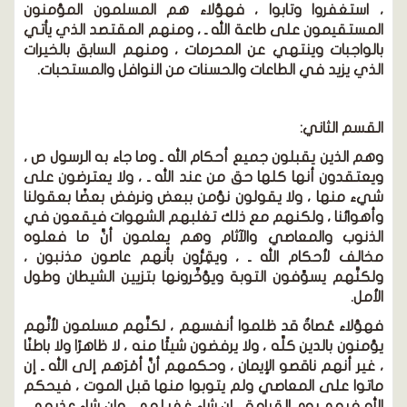
، استغفروا وتابوا ، فهؤلاء هم المسلمون المؤمنون
المستقيمون على طاعة الله ـ ، ومنهم المقتصد الذي يأتي
بالواجبات وينتهي عن المحرمات ، ومنهم السابق بالخيرات
الذي يزيد في الطاعات والحسنات من النوافل والمستحبات.
القسم الثاني:
وهم الذين يقبلون جميع أحكام الله ـ وما جاء به الرسول ص ،
ويعتقدون أنها كلها حق من عند الله ـ ، ولا يعترضون على
شيء منها ، ولا يقولون نؤمن ببعض ونرفض بعضًا بعقولنا
وأهوائنا ، ولكنهم مع ذلك تغلبهم الشهوات فيقعون في
الذنوب والمعاصي والآثام وهم يعلمون أنَّ ما فعلوه
مخالف لأحكام الله ـ ، ويقِرُّون بأنهم عاصون مذنبون ،
ولكنَّهم يسوِّفون التوبة ويؤخِّرونها بتزيين الشيطان وطول
الأمل.
فهؤلاء عُصاةٌ قد ظلموا أنفسهم ، لكنَّهم مسلمون لأنَّهم
يؤمنون بالدين كلِّه ، ولا يرفضون شيئًا منه ، لا ظاهرًا ولا باطنًا
، غير أنهم ناقصو الإيمان ، وحكمهم أنَّ أمْرَهم إلى الله ـ إن
ماتوا على المعاصي ولم يتوبوا منها قبل الموت ، فيحكم
الله فيهم يوم القيامة ، إن شاء غفر لهم ، وإن شاء عذبهم ،