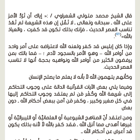
قال الشيخ محمد متولي الشعراوي / :« إياك أن تَرُدَّ الأمرَ
على الله ـ سبحانه وتعالى ـ لا تَقُل إن هذه الشريعة لم تَعُدْ
تناسب العصر الحديث ، فإنك بذلك تكون قد كفرت ، والعياذ
[2]
)
(
بالله»
.
وإذا كان إبليس قد كفر ولعنه الله لاعتراضه على أمر واحد
من أوامر الله – وهو الأمر بالسجود لآدم ؛ – فما بالك بمن
يرفضون الكثير من أوامر الله ونواهيه بحجة أنها لا تناسب
العصر الحديث.
وكأنهم يتهمون الله ﻷ بأنه لا يعلم ما يصلح الإنسان
وفيما يلي بعض الآيات القرآنية الدالة على وجوب التحاكم
إلى شريعة الله وكُفْر مَن لم يعتقد وجوب التحاكم إليها
في كل صغير وكبير ، وكفر مَن آمن ببعض أحكام الله ـ دون
بعض
ومن اعتقد أنّ المناهج الشيوعية أو العلمانيَّة أو الليبراليَّة أو
غيرها أهدى مما أنزل الله ـ فقد كفر بالله ﻷ لأنه بذلك يكون
قد أعرض عن أحكام الله ـ.