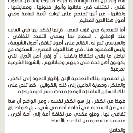
هذا ولم تزل أمتنا الإسلامية مزيجًا متنوعًا رائعًا من شعوب
شتى ، تختلف في عاداتها وألوان فنونها ، ومعايشها ،
ولغاتها ، غير أنها تجتمع على ثوابت الأمة العامة وهي
أصول هذا الدين العظيم.
أما التعددية في عُرْف العصر ، فإنها يُقصَد بها في الغالب
عند الإطلاق ، السماح بما يسمى التعدد الثقافي ـ
والسياسي تبع له ـ القائم على أصول تناقض أصول الشريعة ،
وليس المقصود هنا ـ في هذا العرف العصري ـ السكوت عن
الباطل ما بقي اعتقادًا بالقلب ، أو إقرار أهل الأديان التي
يكونون أهل ذمة على دينهم وعباداتهم ، بالشروط الشرعية
المرعية.
بل المقصود بتلك التعددية الإذن بإظهار الدعوة إلى الكفر ،
والمنكر ، وحماية الداعين إلى ذلك بالقوانين ، كما تنص على
ذلك الدساتير العلمانيّة الوضعيّة تحت شعار الديمقراطيّة.
فهذا من الكفر ، بل هو الكفر نفسه ، ومن الواضح أن هذا
ليس من التعددية في ثقافة أمة في شيء ، بل هو اختراق
ثقافي لها ، وغزو عقدي من ثقافة أمة إلى أمة أخرى ،
فتسميته تعددية من التلاعب بالألفاظ.
والحاصل: