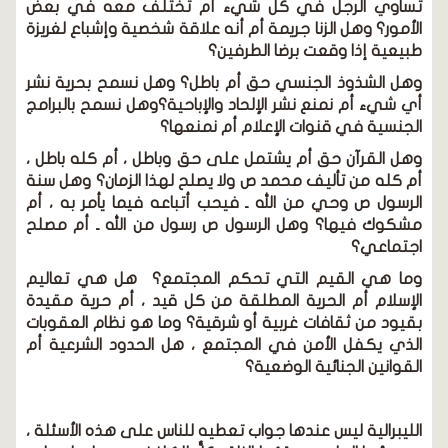
تساوي الرجل في كل شيء أم تختلف معه في بعض
الأمور؟ وهل الزنا جريمة أم أنه علاقة شخصية وإشباع لغريزة
طبيعية إذا وقعت برضا الطرفين؟
وهل الشذوذ الجنسي حق أم باطل؟ وهل نسمح بحرية نشر
أي شيء أم نمنع نشر الإلحاد والإباحية؟وهل نسمح بالبرامج
الجنسية في قنوات الإعلام أم نمنعها؟
وهل القرآن حق أم يشتمل على حق وباطل ، أم كله باطل ،
أم كله من تأليف محمد ص ولا يصلح لهذا الزمان؟ وهل سنة
الرسول ص وحي من الله ـ فيحب أتباعه فيما يأمر به ، أم
مشكوك فيها؟ وهل الرسول ص رسول من الله ـ أم مصلح
اجتماعي؟
وما هي القيم التي تحكم المجتمع؟ هل هي تعاليم
الإسلام أم الحرية المطلقة من كل قيد ، أم حرية مقيدة
بقيود من ثقافات غربية أو شرقية؟ وما هو نظام العقوبات
الذي يكفل الأمن في المجتمع ، هل الحدود الشرعية أم
القوانين الجنائية الوضعية؟
الليبرالية ليس عندها جواب تعطيه للناس على هذه الأسئلة ،