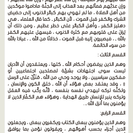
وإن عذبَّهم فمآلهم بعد العذاب إلى الجنَّة ماداموا موحِّدين
من أهل الصلاة ، ما لم تهوي بهم كبائر الذنوب إلى حضيض
الشرك والكفر قبل الموت ، لأن الكبائر ـ كما قال العلماء ـ هي
دهليز الكفر ، وأهل الكبائر على خطر عظيم ، ومن ذلك أن
يُرانَ على قلوبهم مع كثرة الذنوب ، فيسهل عليهم الكفر
بالله ـ ، فيصيرون إليه قبل الموت ، خذلانًا من الله ـ ، عياذا بالله
من سوء الخاتمة.
القسم الثالث :
وهم الذين يرفضون أحكام الله ـ كلها ، ويعتقدون أن الأديان
ليست سوى اجتهادات بشريِّة لمصلحين اجتماعيين أو
مفكرين سياسيين ، ولا يوجد وحي من الله ـ مُنَزَّلٌ على الرسل
‡ ، وقد يعتقد بعض هؤلاء أن الله ـ خلق الكون والإنسان ،
ولكنَّه تركه ليهدي نفسه بنفسه ، لأنَّه ركَّب فيه العقل
وتركه ينير للإنسان طريق الهداية ، وهؤلاء هم الكفّار الذين لا
يؤمنون بما أنزل الله ـ .
القسم الرابع:
وهم الذين يؤمنون ببعض الكتاب ويكفرون ببعض ، ويجعلون
الدين أجزاء بحسب أهوائهم ، ويقولون نؤمن بما يوافق