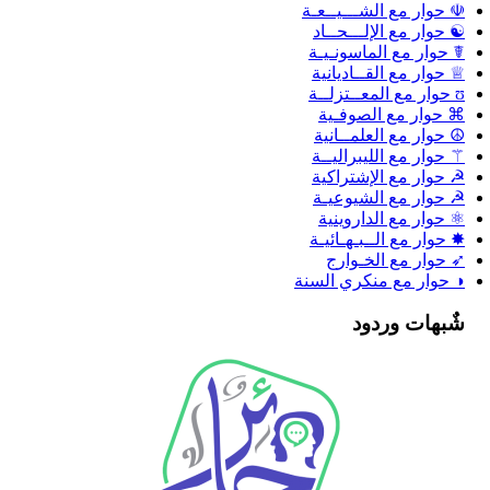
☫ حوار مع الشـــيــعـة
☯ حوار مع الإلـــحــاد
☤ حوار مع الماسونـيـة
♕ حوار مع القــاديانية
ʊ حوار مع المعــتزلــة
⌘ حوار مع الصوفـية
☮ حوار مع العلمــانية
⚚ حوار مع الليبراليــة
☭ حوار مع الإشتراكية
☭ حوار مع الشيوعيـة
⚛ حوار مع الداروينية
✸ حوار مع الــبـهـائيـة
➶ حوار مع الخـوارج
◑ حوار مع منكري السنة
شٌبهات وردود