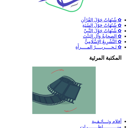
✿ شُبُهَاتٌ حَوْلَ القُرْآنِ
✿ شُبُهَاتٌ حَوْلَ السُنَةِ
✿ شُبُهَاتٌ حَوْلَ النَّبِيِّ
✿ الصحابةُ وَآلِ البَيْتَ
✿ التَّشْرِيعُ الإِسْلَامِيُّ
✿ تَـحــــريــــرُ المــــرأَةِ
المكتبة المرئية
أفلام وثـــائـقـية
منــــــــــاظـــــــرات