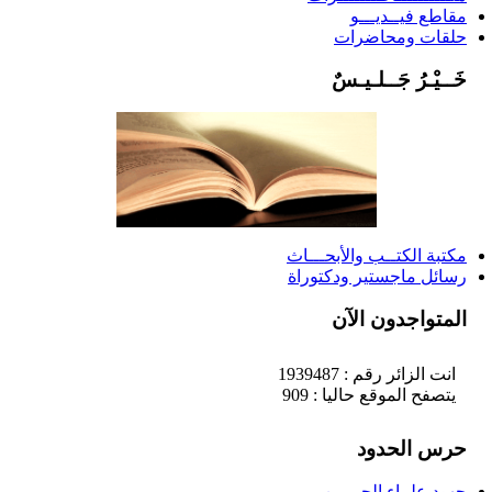
مقاطع فيــديـــو
حلقات ومحاضرات
خَــيْـرُ جَــلـيـسٌ
مكتبة الكتــب والأبحـــاث
رسائل ماجستير ودكتوراة
المتواجدون الآن
انت الزائر رقم : 1939487
يتصفح الموقع حاليا : 909
حرس الحدود
جهود علماء الحرمين