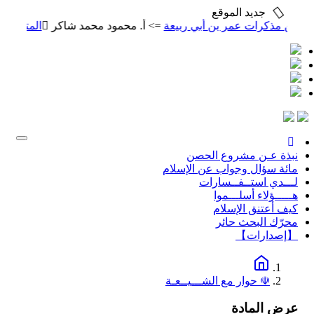
جديد الموقع
ن مذكرات عمر بن أبي ربيعة
=> أ. محمود محمد شاكر
المتنبي
=> أ.
Toggle
gation
نبذة عـن مشروع الحصن
مائة سؤال وجواب عن الإسلام
لـــدي استــفــسارات
هـــــؤلاء أسلـــموا
كيف أعتنق الإسلام
محرّك البحث حائر
【إصدارات】
☫ حوار مع الشـــيــعـة
عرض المادة