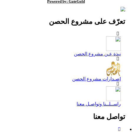
Powered by: GateGold
تعرّف على مشروع الحصن
نبذة عـن مشروع الحصن
اصـدارات مشروع الحصن
راســلــنا وتواصـل معنا
تواصل معنا