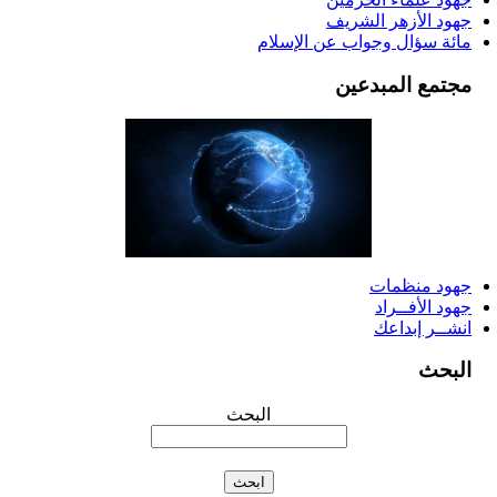
جهود الأزهر الشريف
مائة سؤال وجواب عن الإسلام
مجتمع المبدعين
جهود منظمات
جهود الأفــراد
انشــر إبداعك
البحث
البحث