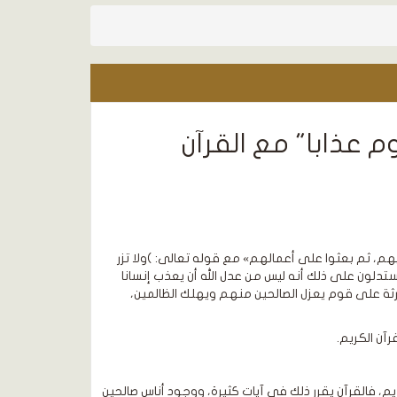
م عذابا" مع القرآن
هم، ثم بعثوا على أعمالهم» مع قوله تعالى: )ولا تزر
١) وكذلك قوله تعالى: )وهل نجازي إلا الكفور (17)( (سبأ)، ويستدلون على ذلك أنه ليس من عدل الله أن يعذب إنسانا
رثة على قوم يعزل الصالحين منهم ويهلك الظالمين،
آن الكريم.
يم، فالقرآن يقرر ذلك في آيات كثيرة، ووجود أناس صالحين