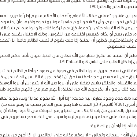
تصيب الصالح والطالح[20].
اهر ابن عاشور: "فعلى عقلاء الأقوام وأصحاب الأحلام منهم إذا رأوا دبيب الفس
ال في نفوسهم، وأن يكشفوا لهم ماهيته وشبهته وعواقبه، وأن يمنعوهم م
ن عن ذلك الفساد حتى يرتدعوا، فإن هم تركوا ذلك، وتوانوا فيه لم يلبث ا
ه، حتى يعم أو يكاد، فيعسر اقتلاعه من النفوس، وذلك الاختلال يفسد على
واستقامتهم، فظهر أن الفتنة إذا حلت بقوم لا تصيب الظالم خاصة، بل تعمه و
 تصيب جميعهم.
علم أن الفتنة قد تكون عقابا من الله تعالى في الدنيا، فهي تأخذ حكم العقوب
 إذا كان الغالب على الناس هو الفساد"[21].
عة التي تسمح لفريق منها بالظلم في صورة من صوره - وأظلم الظلم نبذ شريع
طريق على المفسدين - جماعة تستحق أن تؤخذ بجريرة الظالمين المفسدين، فا
 والفساد، والمنكر يشيع (فضلا على أن يروا دين الله لا يتبع؛ بل أن يروا ألوه
عد ذلك يرجون أن يخرجهم الله من الفتنة؛ لأنهم هم في ذاتهم صالحون طيبون![
وازرة وزر أخرى (38)( (النجم)؛ لأن العقاب هنا يقع على الظالم بسبب ما وق
د نزل بالصالحين من باب الابتلاء في الدنيا ورفع الدرجات في الآخرة، وذلك أن 
ف يبعث على عمله ونيته، فهم ليسوا سواء في الآخرة مع تساويهم في الع
ة الله إذا أراد أن يهلك قرية:
م بأن الله - سبحانه وتعالى - لا يوقع عذابه على الظالمين إلا إذا أخرج من بي