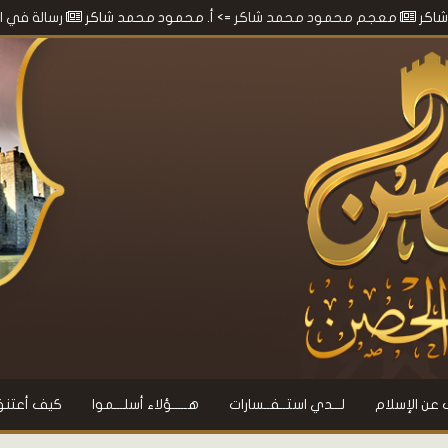
جم محمود محمد شاكر
=> أ. محمود محمد شاكر
رسالة في الطريق إلى 
 عن الإسلام
لـــدي استــفــسارات
هـــــؤلاء أسلـــموا
كيف أعتنق 