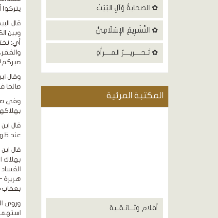
✿ الصحابةُ وَآلِ البَيْتَ
يتركوا أن يقولوا آمنا وهم
قال الب
✿ التَّشْرِيعُ الإِسْلَامِيُّ
أي: نخت
✿ تَـحــــريــــرُ المــــرأَةِ
والفقر،
صبركم![9]
وقال اب
صالحا ف
المكتبة المرئية
وفي صحي
بهلاكهم
عند ظهور
قال ابن 
بهلاك ا
هريرة -
بعقاب»[14
وروى ال
أفلام وثـــائـقـية
استهموا