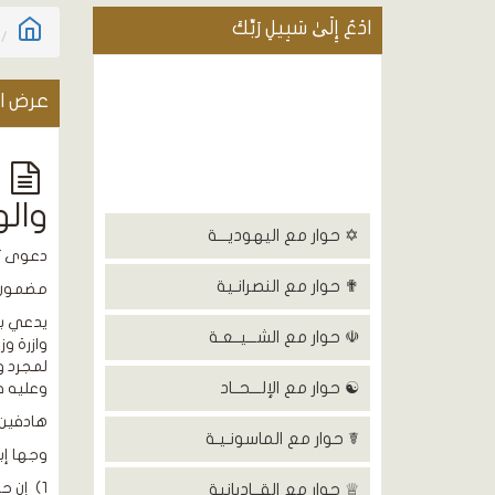
ادْعُ إِلَىٰ سَبِيلِ رَبِّكَ
عرض ال
د
والو
✡ حوار مع اليهوديـــة
دعوى تع
✟ حوار مع النصرانـية
مضمون 
يدعي بع
☫ حوار مع الشـــيــعـة
لمجرد و
☯ حوار مع الإلـــحــاد
وعليه ف
هادفين 
☤ حوار مع الماسونـيـة
وجها إب
1) إن ح
♕ حوار مع القــاديانية