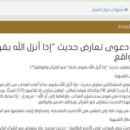
✿ شُبُهَاتٌ حَوْلَ السُنَةِ
مادة
عوى تعارض حديث "إذا أنزل الله بقو
اقع
ارض حديث "إذا أنزل الله بقوم عذابا" مع القرآن والواقع(*)
الشبهة:
ض المشككين تعارض حديث: «إذا أنزل الله بقوم عذابا أصاب العذاب من كان في
وازرة وزر أخرى( (فاطر: ٨
جوده في قوم يستحقون العذاب، بالإضافة إلى أن الله - عز وجل - إذا سلط كا
هذا الحديث يتعارض مع القرآن، ويخالف الحس والواقع.
من وراء ذلك إلى الطعن في الأحاديث الصحيحة، ومحاولة إثبات تعارضها مع القر
طال الشبهة:
ديث نزول العذاب على الأمم الظالمة - حديث صحيح، ولا يتعارض مع القرآن الكر