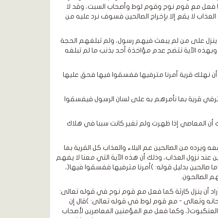
 كما فعل مع قوم نوح وقوم لوط وأصحاب السبت، وقد لا
العذاب لا يقع إلا بإخراج الصالحين فسوف نرد عليه من
ب لا ينزل على من لم يبعث فيهم رسول، ولم تبلغهم الحجة
لخطايا: )وما كنا معذبين حتى نبعث رسولا (15)( (الإسراء)، وبهذه الآية تتضح عدم مؤاخذة أحد بذنب ما لم تبلغه
ا أن نهلك قرية أمرنا مترفيها ففسقوا فيها فحق عليها
ترفي قرية بما نأمرهم به على لسان الرسول فيفسقوا
ها بالهلاك جميعا؛ وذلك أن المعاصي إذا ظهرت ولم تغير كانت سببا في هلاك
عه ويرده من الصالحين عم البلاء والعذاب كل القرية بما
 عند نزول العذاب، وذلك أن هذه الآية التي معنا لا يفهم
ما صالحين بدليل قوله: )أمرنا مترفيها ففسقوا فيها(،
م الصالحون.
 أراد أن ينزل كارثة كما فعل مع قوم نوح في قوله تعالى:
(15)( (العنكبوت(، وكما فعل - سبحانه وتعالى - مع قوم لوط في قوله تعالى: )قال إن
ا قالوا نحن أعلم بمن فيها لننجينه وأهله إلا امرأته كانت من الغابرين (32)( (العنكبوت(، وكما فعل مع المؤمنين المعاصرين لأصحاب