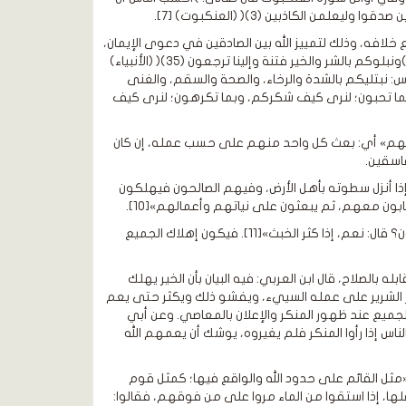
خلافه، وذلك لتمييز الله بين الصادقين في دعوى الإيمان،
وبين الكاذبين فيه[8]، فالابتلاء والاختبار سنة الله في عباده، وكذلك نجد قوله تعالى: )ونبلوكم بالشر والخير فتنة وإلينا ترجعون (35)( (الأنبياء)
باس: نبتليكم بالشدة والرخاء، والصحة والسقم، والغنى
كم بما تحبون؛ لنرى كيف شكركم، وبما تكرهون؛ لنرى كيف
مالهم» أي: بعث كل واحد منهم على حسب عمله، إن كان
فاسقين.
ه إذا أنزل سطوته بأهل الأرض، وفيهم الصالحون فيهلكون
بون معهم، ثم يبعثون على نياتهم وأعمالهم»[10].
قال ابن بطال: هذا الحديث يبين حديث زينب بنت جحش حيث قالت: «أنهلك وفينا الصالحون؟ قال: نعم، إذا كثر الخبث»[11]. فيكون إهلاك الجميع
له بالصلاح، قال ابن العربي: فيه البيان بأن الخير يهلك
ويصر الشرير على عمله السييء، ويفشو ذلك ويكثر حتى يعم
ير، ثم يحشر كل أحد على نيته. [13]، فيكون إهلاك الجميع عند ظهور المنكر والإعلان بالمعاصي. وعن أبي
لناس إذا رأوا المنكر فلم يغيروه، يوشك أن يعمهم الله
«مثل القائم على حدود الله والواقع فيها؛ كمثل قوم
، إذا استقوا من الماء مروا على من فوقهم، فقالوا: