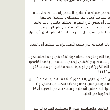
ومقصود قوله تعالى: )واتقوا فتنة لا تصيبن الذين ظلموا منكم خاصة واعلموا أن الله شديد العقاب (25)( (الأنفال) أي: واتقوا فتنة تتعدى
اد في عامتهم أن يبادروا للسعي إلى بيان ما حل بالناس
نه بما أوتوه من الموعظة والسلطان، ويزجروا
لفساد أن يسري في النفوس، وينتقل بالعدوى من واحد
 الصالحين صلاحهم، وينكد عيشهم على الرغم من
الصالح، فمن أجل ذلك وجب اتقاؤها على الكل؛ لأن أضرار
ات الدنيوية التي تصيب الأمم، فإن من سنتها أن لا تخص
ة الله ومنهجه للحياة - ولا تقف في وجه الظالمين؛ ولا
لإسلام منهج تكافلي إيجابي لا يسمح أن يقعد القاعدون
ية الله تنكر وتقوم ألوهية العبيد مقامها!) وهم ساكتون.
22].
ويتبين من ذلك عدم وجود تعارض بين حديث: "إذا أنزل الله بقوم عذابا" وبين قوله تعالى: )وهل نجازي إلا الكفور (17)( (سبأ)، وأيضا قوله: )ألا تزر
ع منه من ظلم ويقع على المظلوم؛ لأنه سكت عن الظلم، أو أن
رسول الله - صلى الله عليه وسلم - بين في الحديث أن كل
قوبة في الدنيا.
نهم الصالحين والمطيعين حتى لا يشملهم العذاب الواقع