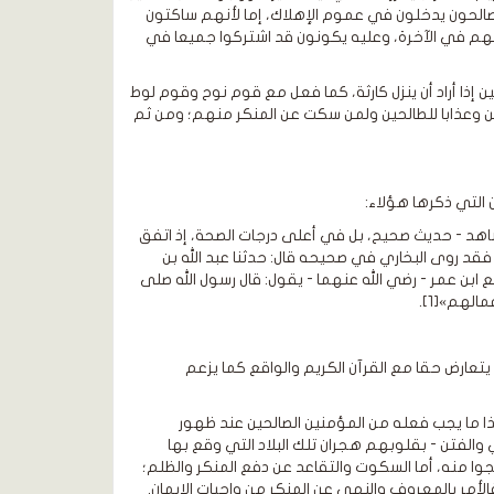
الصالحون يدخلون في عموم الإهلاك، إما لأنهم ساكتون
رجاتهم في الآخرة، وعليه يكونون قد اشتركوا جميعا في
ين إذا أراد أن ينزل كارثة، كما فعل مع قوم نوح وقوم لوط
لحين وعذابا للطالحين ولمن سكت عن المنكر منهم؛ ومن ثم
ن التي ذكرها هؤلاء:
مشاهد - حديث صحيح، بل في أعلى درجات الصحة، إذ اتفق
فقد روى البخاري في صحيحه قال: حدثنا عبد الله بن
ع ابن عمر - رضي الله عنهما - يقول: قال رسول الله صلى
الهم»[1].
يتعارض حقا مع القرآن الكريم والواقع كما يزعم
ذا ما يجب فعله من المؤمنين الصالحين عند ظهور
 والفتن - بقلوبهم هجران تلك البلاد التي وقع بها
جوا منه، أما السكوت والتقاعد عن دفع المنكر والظلم؛
أمر بالمعروف والنهي عن المنكر من واجبات الإيمان.