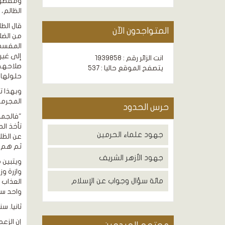
الظالم، ف
قال الط
المتواجدون الآن
من الضل
المفسدي
إلى غير
انت الزائر رقم : 1939858
صلاحهم 
يتصفح الموقع حاليا : 537
حلولها
وبهذا ت
المجرمين
حرس الحدود
"فالجما
تأخذ ال
جهود علماء الحرمين
عن الظلم
ثم هم ب
جهود الأزهر الشريف
مائة سؤال وجواب عن الإسلام
العذاب ق
واحد سو
ثانيا. سن
إن الزع