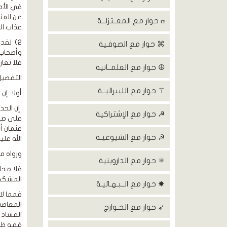
في الأم
عن المن
ʊ حوار مع المعــتزلــة
عذاب ال
2) لقد
⌘ حوار مع الصوفـية
وأصحاب 
فلا تعا
☮ حوار مع العلمــانية
التفصيل
⚚ حوار مع الليبراليــة
أولا. إ
إن الحد
☭ حوار مع الإشتراكية
على صحت
عثمان أ
☭ حوار مع الشيوعيـة
الله علي
ورواه مسلم[2] - أيضا - بلفظ
⚛ حوار مع الداروينية
فلا مجا
المشككو
✸ حوار مع الــبـهـائيـة
فمما لا
المعاصي
➶ حوار مع الخـوارج
الفساد 
فهو ظلم