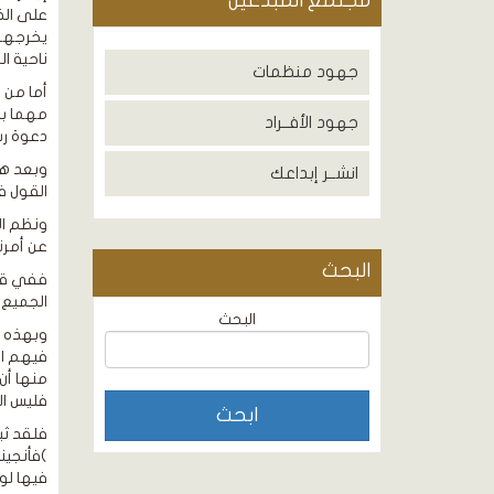
مجتمع المبدعين
على الظ
يخرجهم 
ناحية ا
جهود منظمات
أما من 
جهود الأفــراد
دعوة رسو
وبعد هذ
انشــر إبداعك
القول فدمرنا
ونظم ال
عن أمرنا
البحث
الجميع.
البحث
وبهذه ال
فيهم ال
منها أن
فليس ال
فلقد ثب