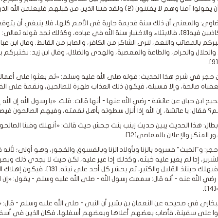
 لا يفتنون (2) ولقد فتنا الذين من قبلهم فليعلمن الله الذين صدقوا وليعلمن الكاذبين (3)( (العنكبوت) [7].
يضاوي: والمعنى أن ذلك سنة قديمة جارية في الأمم كلها، فلا ينبغي أن يتوقع 
بركم بالمصائب والنعم، لنرى الشاكر من الكافر، والصابر من القانط. وقال ابن ع
 والحلال والحرام، والطاعة والمعصية، والهدى والضلال، وقال ابن زيد: نختبر
.
ن حجر في شرح هذا الحديث: قوله صلى الله عليه وسلم: «ثم بعثوا على أع
عقباه صالحة، وإلا فسيئة، فيكون ذلك العذاب طهرة للصالحين، ونقمة على ال
ح ابن حبان عن عائشة - رضي الله عنها - أنها قالت: قلت: «يا رسول الله إن الل
؟ فقال: يا عائشة، إن الله إذا أنزل سطوته بأهل نقمته، وفيهم الصالحون فيصا
 المنكر والإعلان بالمعاصي[12].
حجر: و"الخبث" فسروه بالزنا وبأولاد الزنا وبالفسوق والفجور، وهو أولى؛ لأنه قاب
لشرير، إذا لم يغير عليه خبثه، وكذلك إذا غير عليه، لكن حيث لا يجدي ذلك 
الفساد فيهلك حينئذ القليل والكث
 رضي الله عنه - أنه قال: سمعت رسول الله - صلى الله عليه وسلم - يقول: «إن ا
].
بخاري في صحيحه عن النعمان بن بشير أن النبي - صلى الله عليه وسلم - قال: 
 على سفينة، فأصاب بعضهم أعلاها وبعضهم أسفلها، فكان الذين في أسفلها