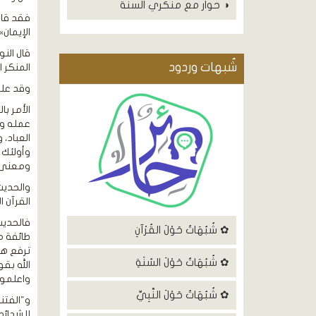
◑ حوار مع منكري السنة
فقد قال
الإيمان»[3]
قال الن
شٌبهات وردود
المنكر ا
وقد عل
الأمر ب
عمله وع
العباد،
ومعنى ا
والحديث 
القرآن ا
فالحديث
✿ شُبُهَاتٌ حَوْلَ القُرْآنِ
طائفة م
ترفع هؤ
✿ شُبُهَاتٌ حَوْلَ السُنَةِ
واعلموا أن ا
✿ شُبُهَاتٌ حَوْلَ النَّبِيِّ
و"الفتن
للشدائد 