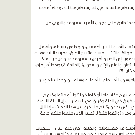
لم يستطع فبلسانه، فإن لم يستطع فبقلبه، وذلك أضعف
، وقد تطابق على وجوب الأمر بالمعروف والنهي عن
تعث الله به النبيين أجمعين، ولو طوي بساطه، وأهمل
جهالة، وانتشر الفساد، واتسع الخرق، وخربت البلاد وهلك
مة يدعون إلى الخير ويأمرون بالمعروف وينهون عن المنكر
وأولئك هم المفلحون (104)( (آل عمران)، وقال تعالى: )وتعاونوا على البر والتقوى ولا تعاونوا على الإثم والعدوان( (المائدة: ٢) وهذا أمر جزم،
ن [5].
د رسول الله - صلى الله عليه وسلم - ولوجدنا بينه وبين
ط عليهم عذابا عاما أو خاصا فهلكوا، أو ماتوا وفيهم
 فريق في الجنة وفريق في السعير، بل إن السنة النبوية
 الذي يدعون؟! ثم ما الفرق بين هذا الحديث: «إذا أنزل
 من كان فيهم، ثم بعثوا على أعمالهم»[6]، وبين قوله عز وجل: )واتقوا فتنة لا تصيبن الذين ظلموا منكم خاصة
 أصيله من مغشوشه، والفتنة - في علم البيان - استعيرت
زع، وفي أوائل سورة العنكبوت قال تعالى: )أحسب الناس أن