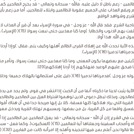
المين - زعم باطل لا دليل عليه، فالله - سبحانه وتعالى - قد يخرج الصالحين
ويقع العذاب على الجميع عقوبة للظالمين وابتلاء للصالحين، أما من زعم بأن 
لشرع وشواهد الواقع.
ناحية الشرع: فقد قال الله - عز وجل - في سورة الإسراء بعد أن قرر أن العذا
مهما بلغت بهم الذنوب وا
ل من الله. هذا أولا.
ه الآية تحدث الله عن إهلاك القرى الظالم أهلها وكيف يتم، فقال: )وإذا أردن
ها تدميرا (16)( (الإسراء).
آيتين مع بعضهما يكون المعنى: وما كنا معذبين حتى نبعث رسولا، ونأمر م
 فيحق عليهم الوعيد فنهلكهم إذا أردنا إهلاكهم[23].
ففي قوله عز وجل: )فدمرناها تدميرا (16)( دليل على استئصال
آية يثبت لدينا ما ذكرناه آنفا من أن الخبث إذا انتشر في قوم، ولم يجد من يدف
صالحون، وبذلك تبطل دعوى الذين توهموا اشتراط العزل بين الصالحين والطالحين
 القرية التي يراد هلاكها كلها فسقة، كلا بل إنها صريحة جدا في أن هناك أقوا
فسق واقعا من كل القرية، بل من بعضها، وبسببهم تهلك القرية ويدخل معه
ت في الشرع إذن أن الله - سبحانه وتعالى - قد يعزل الصالحين عن الطالحين إذا
)فأنجيناه وأصحاب السفينة وجعلناها آية للعالمين 
فيها لوط