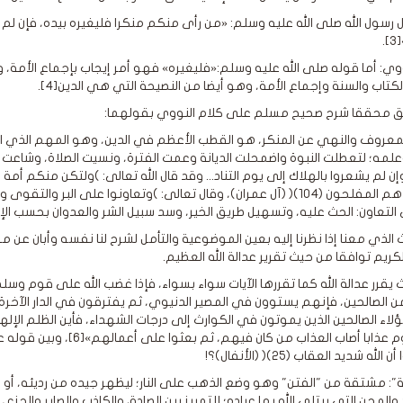
 رسول الله صلى الله عليه وسلم: «من رأى منكم منكرا فليغيره بيده، فإن 
.
ووي: أما قوله صلى الله عليه وسلم:«فليغيره» فهو أمر إيجاب بإجماع الأمة
لكتاب والسنة وإجماع الأمة، وهو أيضا من النصيحة التي هي الدين[4].
ق محققا شرح صحيح مسلم على كلام النووي بقولهما:
المعروف والنهي عن المنكر، هو القطب الأعظم في الدين، وهو المهم الذي اب
لمه؛ لتعطلت النبوة واضمحلت الديانة وعمت الفترة، ونسيت الصلاة، وشاعت ال
 وإن لم يشعروا بالهلاك إلى يوم التناد... وقد قال الله تعالى: )ولتكن منكم أ
لتعاون: الحث عليه، وتسهيل طريق الخير، وسد سبيل الشر والعدوان بحسب الإمكا
الذي معنا إذا نظرنا إليه بعين الموضوعية والتأمل لشرح لنا نفسه وأبان عن مرا
لكريم توافقا من حيث تقرير عدالة الله العظيم.
 يقرر عدالة الله كما تقررها الآيات سواء بسواء، فإذا غضب الله على قوم وسل
ن الصالحين، فإنهم يستوون في المصير الدنيوي، ثم يفترقون في الدار الآخرة،
لاء الصالحين الذين يموتون في الكوارث إلى درجات الشهداء، فأين الظلم الإلهي
الله بقوم عذابا أصاب العذاب
لله شديد العقاب (25)( (الأنفال)؟!
ة": مشتقة من "الفتن" وهو وضع الذهب على النار؛ ليظهر جيده من رديئه، أو
والمحن التي يبتلي الله بها عباده؛ للتمييز بين الصادق والكاذب والصابر والج