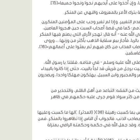
 وإن أخذوا على أيديهم نجوا ونجوا جميعا»[15].
بترك الأمر بالمعروف والنهي عن المنكر.
دم التغيير، وإذا لم تغير وجب على المؤمنين المنكرين
الأمم؛ كما في قصة أصحاب السبت حين هجروا العاصين،
الله عنه - أنه قال: تهجر الأرض التي يصنع فيها المنكر
ربا، فأجاز بيع سقاية الذهب بأكثر من وزنها...، وروى
البخاري عن ابن عمر قال: قال رسول الله صلى الله عليه وسلم: «إذا أنزل الله بقوم عذابا أصاب العذاب من كان فيهم ثم بعثوا على أعمالهم»[16]،
فاسقين.
صلى الله عليه وسلم - في منامه، فقلنا: يا رسول الله،
برجل من قريش قد لجأ بالبيت، حتى إذا كانوا بالبيداء
ر والمجبور وابن السبيل، يهلكون مهلكا واحدا، ويصدرون
 من الفقه: التباعد من أهل الظلم، والتحذير من
 أن من كثر سواد قوم جرى عليه حكمهم في ظاهر
قال القرطبي: فإن قيل: فقد قال الله تعالى: )ولا تزر وازرة وزر أخرى( (فاطر: ١٨). )كل نفس بما كسبت رهينة (38)( (المدثر). )لها ما كسبت وعليها
ق العقوبة بصاحب الذنب. فالجواب أن الناس إذا تظاهروا بالمنكر، فمن
ه. وقد جعل الله في حكمه وحكمته الراضي بمنزلة