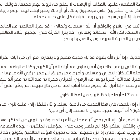
ة المقضي عليها بالعذاب أو الإهلاك لا يمنع من نزوله بهم جميعا، فأولئك 
كر الذي انتشر بين الناس فيعذبون بذلك، أو أن ذلك يعتبر ابتلاء لهم، لرفع د
دنيا، إلا أنهم سيحاسبون يوم القيامة كل على حسب عمله.
 ثبت في الشرع والواقع أن الله - سبحانه وتعالى - قد يعزل الصالحين عن الطالح
السبت، لكن الله - سبحانه وتعالى - قد ينزل الكارثة على الجميع ابتلاء للصا
رض بين الحديث الشريف وبين الحس والواقع.
:
ن حديث:«إذا أنزل الله بقوم عذابا» حديث صحيح ولا يتعارض مع أي من آيات القرآ
يث الذي يزعم الطاعنون أنه يتعارض مع آيات القرآن الكريم وكذلك الواقع ال
ه الشيخان؛ البخاري ومسلم، وأخرجاه من طريق ابن عمر - رضي الله عنهما -، 
خبرنا عبد الله أخبرنا يونس عن الزهري أخبرني حمزة بن عبد الله بن عمر أنه سم
ه وسلم: «إذا أنزل الله بقوم عذابا أصاب العذاب من كان فيهم، ثم بعثوا على أعم
 قريب من لفظ البخاري.
ل إذن للطعن في هذا الحديث من ناحية السند، والآن ننتقل إلى متنه لنرى هل 
ن؟ أم أنهما مجرد دعوى لا تستند إلى أي دليل؟
 شك فيه أن الإسلام يحض أتباعه على الأمر بالمعروف والنهي عن المنكر، وه
 وانتشار المنكر، فإذا لم يتغير وجب على المؤمنين المنكرين - لهذه المعاصي
والهرب منها، حتى إذا نزل عليهم العذاب بجريرة هؤلاء الظالمين يكونون قد ن
 في حد ذاته، ومن يفعل ذلك فإنه يستحق العقوبة من الله مع الظالمين، فال