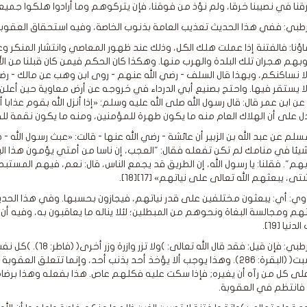
رقنا في نصيبنا خرقا، ولم نؤذ من فوقنا، فإن يتركوهم وما أرادوا هلكوا جميعا،
رطبي: ففي هذا الحديث تعذيب العامة بذنوب الخاصة، وفيه استحقاق العقوبة 
اؤنا: فالفتنة إذا عملت هلك الكل، وذلك عند ظهور المعاصي وانتشار المنكر وع
وبهم هجران تلك البلدة والهرب منها. وهكذا كان الحكم فيمن كان قبلنا من 
 لا نساكنكم، وبهذا قال السلف - رضي الله عنهم - روى ابن وهب عن مالك - رضي 
لا يستقر فيها. واحتج بصنيع أبي الدرداء في خروجه عن أرض معاوية حين أعلن بال
ل على أن الهلاك العام منه ما يكون طهرة للمؤمنين، ومنه ما يكون نقمة لل
م عن عبد الله بن الزبير أن عائشة - رضي الله عنها - قالت: «عبث رسول الله - 
ئا في منامك لم تكن تفعله فقال: "العجب، إن ناسا من أمتي يؤمون هذا البيت 
". فقلنا: يا رسول الله، إن الطريق قد يجمع الناس، قال: نعم، فيهم المستبص
ى، يبعثهم الله تعالى على نياتهم» [17][18].
ووي: أي: يبعثون مختلفين على قدر نياتهم، فيجازون بحسبها. وفي هذا الحديث
م ومجالسة البغاة ونحوهم من المبطلين؛ لئلا يناله ما يعاقبون به، وفيه
نيا [19].
ما اكتسبت( (البقرة: ٢٨٦). وهذا يوجب ألا يؤخذ أحد بذنب أحد، وإنما تتعل
لى كل من رآه أن يغيره; فإذا سكت عليه فكلهم عاص. هذا بفعله وهذا برضا
 فانتظم في العقوبة.