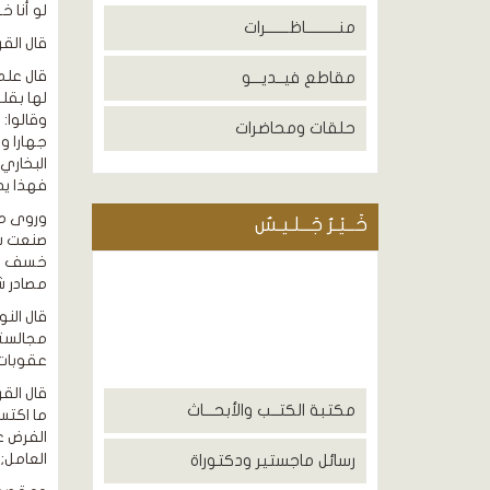
لو أنا خ
منــــــــــاظـــــــرات
قال الق
قال علم
مقاطع فيــديـــو
لها بقل
وقالوا:
حلقات ومحاضرات
جهارا و
فهذا يد
وروى مسل
خَــيْـرُ جَــلـيـسٌ
صنعت شي
خسف بهم
مصادر شت
قال الن
مجالسته
عقوبات الد
مكتبة الكتــب والأبحـــاث
الفرض ع
العامل;
رسائل ماجستير ودكتوراة