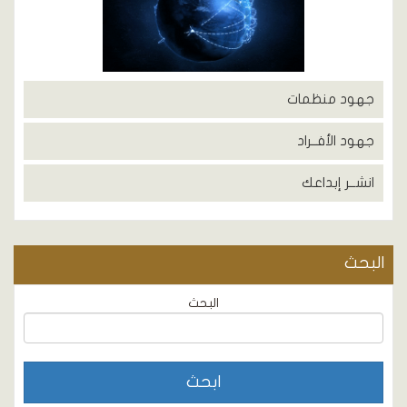
جهود منظمات
جهود الأفــراد
انشــر إبداعك
البحث
البحث