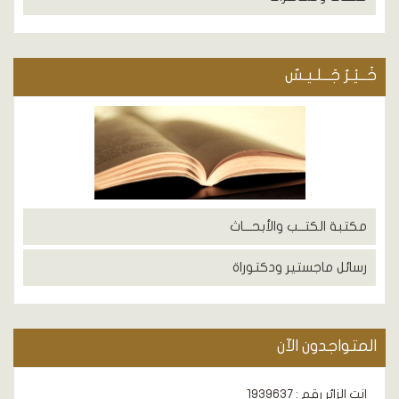
خَــيْـرُ جَــلـيـسٌ
مكتبة الكتــب والأبحـــاث
رسائل ماجستير ودكتوراة
المتواجدون الآن
انت الزائر رقم : 1939637