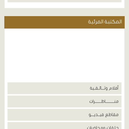
المكتبة المرئية
أفلام وثـــائـقـية
منــــــــــاظـــــــرات
مقاطع فيــديـــو
حلقات ومحاضرات