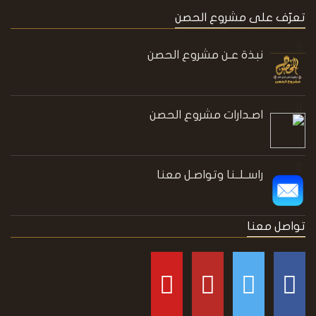
تعرّف على مشروع الحصن
نبذة عـن مشروع الحصن
اصـدارات مشروع الحصن
راســلــنا وتواصـل معنا
تواصل معنا