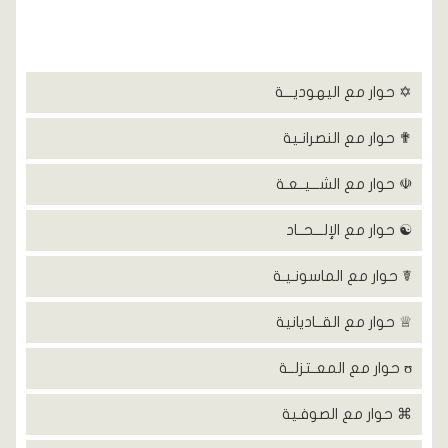
✡ حوار مع اليهوديـــة
✟ حوار مع النصرانـية
☫ حوار مع الشـــيــعـة
☯ حوار مع الإلـــحــاد
☤ حوار مع الماسونـيـة
♕ حوار مع القــاديانية
ʊ حوار مع المعــتزلــة
⌘ حوار مع الصوفـية