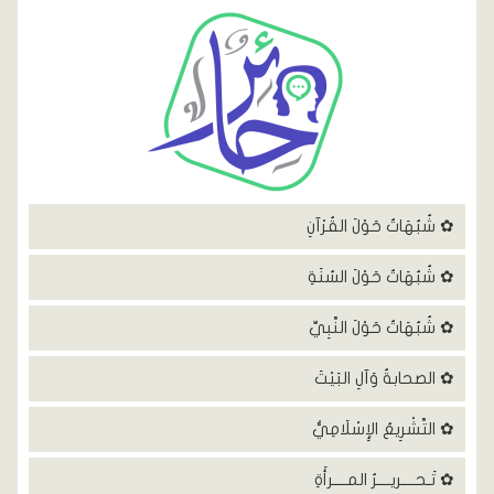
✿ شُبُهَاتٌ حَوْلَ القُرْآنِ
✿ شُبُهَاتٌ حَوْلَ السُنَةِ
✿ شُبُهَاتٌ حَوْلَ النَّبِيِّ
✿ الصحابةُ وَآلِ البَيْتَ
✿ التَّشْرِيعُ الإِسْلَامِيُّ
✿ تَـحــــريــــرُ المــــرأَةِ