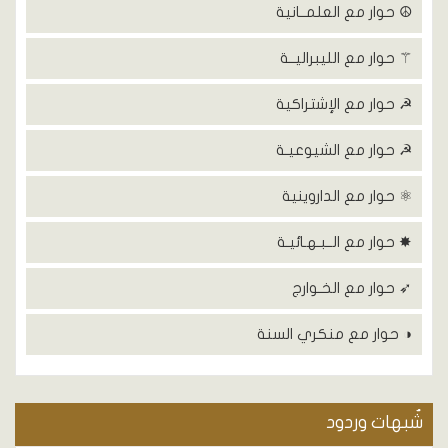
☮ حوار مع العلمــانية
⚚ حوار مع الليبراليــة
☭ حوار مع الإشتراكية
☭ حوار مع الشيوعيـة
⚛ حوار مع الداروينية
✸ حوار مع الــبـهـائيـة
➶ حوار مع الخـوارج
◑ حوار مع منكري السنة
شٌبهات وردود