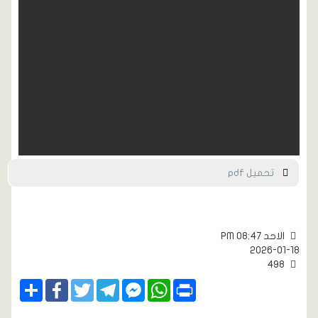
تحميل pdf
الاحد PM 08:47
2026-01-18
498
Share
Facebook
Twitter
Telegram
Facebook
WhatsApp
Print
Messenger