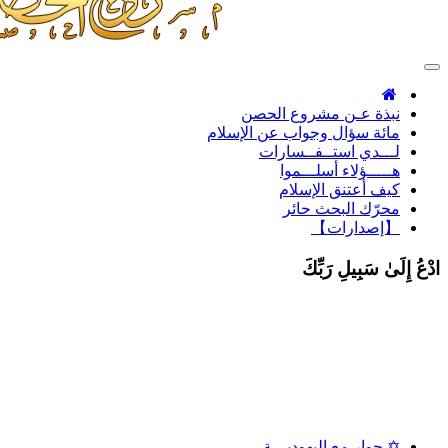
Toggle
navigation
نبذة عـن مشروع الحصن
مائة سؤال وجواب عن الإسلام
لـــدي استــفــسارات
هـــــؤلاء أسلـــموا
كيف أعتنق الإسلام
محرّك البحث حائر
【إصدارات】
ادْعُ إِلَىٰ سَبِيلِ رَبِّكَ
✡ حوار مع اليهوديـــة