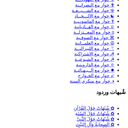
✟ حوار مع النصرانـية
☫ حوار مع الشـــيــعـة
☯ حوار مع الإلـــحــاد
☤ حوار مع الماسونـيـة
♕ حوار مع القــاديانية
ʊ حوار مع المعــتزلــة
⌘ حوار مع الصوفـية
☮ حوار مع العلمــانية
⚚ حوار مع الليبراليــة
☭ حوار مع الإشتراكية
☭ حوار مع الشيوعيـة
⚛ حوار مع الداروينية
✸ حوار مع الــبـهـائيـة
➶ حوار مع الخـوارج
◑ حوار مع منكري السنة
شٌبهات وردود
✿ شُبُهَاتٌ حَوْلَ القُرْآنِ
✿ شُبُهَاتٌ حَوْلَ السُنَةِ
✿ شُبُهَاتٌ حَوْلَ النَّبِيِّ
✿ الصحابةُ وَآلِ البَيْتَ