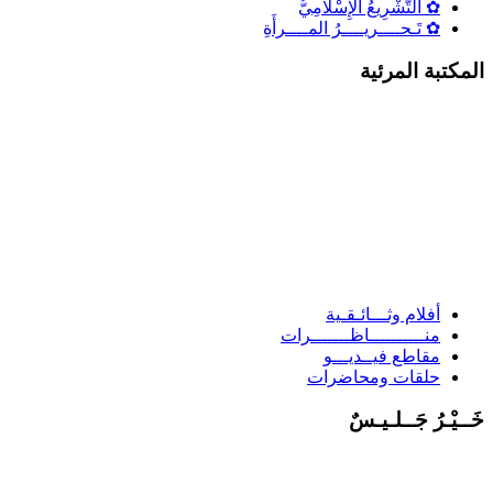
✿ التَّشْرِيعُ الإِسْلَامِيُّ
✿ تَـحــــريــــرُ المــــرأَةِ
المكتبة المرئية
أفلام وثـــائـقـية
منــــــــــاظـــــــرات
مقاطع فيــديـــو
حلقات ومحاضرات
خَــيْـرُ جَــلـيـسٌ