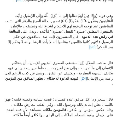
وفي قوله (وَإِذَا قِيلَ لَهُمْ تَعَالَوْا إِلَى مَا أَنْزَلَ اللَّهُ وَإِلَى الرَّسُولِ رَأَيْتَ
الْمُنَافِقِينَ يَصُدُّونَ عَنْكَ صُدُودًا) (61) تصوير لحالة الفزع والذعر التي انتابت
المنافقين عند توجيه الدعوة لهم للاحتكام لشرع الله وتطبيقه ، فالإتيان
بالمفعول المطلق "صدودا" للفعل "يصدون" لتأكيده ، ويدل على
المبالغة
في رفض هذه الدعوة
، قال المفسرون (إنما صد المنافقون عن حكم
الرسول r لأنهم كانوا ظالمين ؛ وعلموا أنه لا يأخذ الرشا ،وأنه لا يحكم إلا
بمر الحكم)
[23]
.
قال صاحب الظلال (إن المقتضى الفطري البديهي للإيمان ، أن يتحاكم
الإنسان إلى ما آمن به ، وإلى من آمن به ، .. ، فأما حين يصد ويأبى فهو
يخالف البديهية الفطرية ، ويكشف عن النفاق ، وينبئ عن كذب الزعم الذي
زعمه من الإيمان!
[24]
،
فبهذه الدعوة للاحتكام ، يظهر المنافق من المؤمن
.
قال الشعراوي (كل منافق عنده قضيتان : قضية لسانية وقضية قلبية ؛ فهو
باللسان يعلن إيمانه بالله وبرسول الله ، وفي القلب تتعارض ملكاته ،
وذلك عكس المؤمن أو الكافر ،
فالمؤمن ملكاته متساندة
؛ لأن قلبه انعقد
على الإيمان ويقود انسجام الملكات إلى الهدى ،
والكافر أيضاً ملكاته