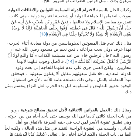
مرهون بذلك ، مثل قوانين الضرائب أو المرور ..الخ .
وكذلك الحال بالنسبة
لاحترام الدولة المسلمة القوانين والاتفاقات الدولية
بموجب انضمامها للجماعة الدولية أو شخصية اعتبارية دولية ، متى كانت
تتفق مع مقاصد الإسلام ولا تخالفها ، فعَنْ عَمْرِو بْنِ شُعَيْبٍ عَنْ أَبِيهِ عَنْ
جَدِّهِ أَنَّ رَسُولَ اللَّهِ r قَالَ فِي خُطْبَتِهِ أَوْفُوا بِحِلْفِ الْجَاهِلِيَّةِ فَإِنَّهُ لَا يَزِيدُهُ
يَعْنِي الْإِسْلَامَ إِلَّا شِدَّةً وَلَا تُحْدِثُوا حِلْفًا فِي الْإِسْلَامِ)
[13]
مثال ذلك عدم قتل المبعوثين الدبلوماسيين من دولة معادية أثناء الحرب ،
فهذا عرف دولي يجب مراعاته ، فعن نعيم بن مسعود رضي الله عنه أن
رسول الله r قال لرجلين جَاءَا من عند مسيلمة الكذاب »أَمَا وَاللهِ لَوْلَا أَنَّ
الرُّسُلَ لَا تُقْتَلُ لَضَرَبْتُ أَعْنَاقَكُمَا«
[14]
، فالأصل وجوب قتلهما لأنهما
محاربين ، ولكن العمل جرى على عدم قتلهما للحاجة إلى بعث وفود
للدولة المعادية ، فلا نقتل مبعوثيهم مقابل ألا يقتلون مبعوثينا ، فيتحقق
مبدأ المعاملة بالمثل ، وفي ذلك مصلحة عامة للأمة ، لأن في استقبال
الوفود تحقيق للتفاوض والمساومة قبل بدء الحرب لعل النزاع ينحسم بمثل
ذلك .
ومثال ذلك :
العمل بالقوانين الاتفاقية لأجل تحقيق مصالح شرعية
، ولو
من باب الحيلة كالتي كادها نبي الله يوسف حتى يأخذ أخاه من بين أخوته ،
وهي تطبيق عقوبة الأسر لمن ثبت في حقه السرقة بالاتفاق مع أهل
الجاني ، وليست هي العقوبة الواجبة التنفيذ في مثل هذه الحالة ، ولكنه لجأ
إليها من باب الحيلة والكيد ليأخذ أخاه ، قال تعالى (كَذَلِكَ كِدْنَا لِيُوسُفَ
مَا