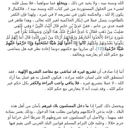
الله وسنة نبيه ، ولا يحيد عن ذلك ،
وينخلع
عما سواهما ، فلا يميل قلبه
لشيء من الحلول المستوردة من غير كتاب الله وسنة نبيه r ، فالكمال لا
يكون إلا لله ، والحكمة تكون في تشريعه لا في غيره ، ولهذا فإن الكفر
بالطاغوت يتمثل عملا في إنكار الحاكمية لغير الله تعالى ، وهذا ظاهر في
قصة عدي بن حاتم ، فعَنْ عَدِيِّ بْنِ حَاتِمٍ قَالَ أَتَيْتُ النَّبِيَّ r وَفِي عُنُقِي
صَلِيبٌ مِنْ ذَهَبٍ فَقَالَ يَا عَدِيُّ اطْرَحْ عَنْكَ هَذَا الْوَثَنَ وَسَمِعْتُهُ يَقْرَأُ فِي
سُورَةِ بَرَاءَةٌ (اتَّخَذُوا أَحْبَارَهُمْ وَرُهْبَانَهُمْ أَرْبَابًا مِنْ دُونِ اللَّهِ) قَالَ أَمَا إِنَّهُمْ لَمْ
يَكُونُوا يَعْبُدُونَهُمْ وَلَكِنَّهُمْ
كَانُوا إِذَا أَحَلُّوا لَهُمْ شَيْئًا اسْتَحَلُّوهُ وَإِذَا حَرَّمُوا عَلَيْهِمْ
شَيْئًا حَرَّمُوهُ
)
[12]
، أي ساروا مع حكمهم دونما إعادة نظر فيه هل يتماشى
مع حكم الله أم يعارضه ويخالفه .
أما إذا صادف أن
تشريع غيره قد تماشى مع مقاصد التشريع الإلهية
، فقد
استنطق الله على لسان خلقه مراده ، فيكون العمل به هو عمل بما أراد
الله ، لا عملا بتشريع غيره ،
فلا ينافي واجب البراءة والكفر
بكل حكم غير
حكم الله ، وقد تثبت أنه لا يتعارض مع حكم الله .
ويحصل ذلك كثيرا إذا
ما دخل المسلمون بلاد غيرهم
بأمان من أهل هذه
البلاد ، فإنه يذعن لأحكامهم وقوانين بطلب هذا الدخول ، وذلك يعتبر بمثابة
عقد بينهما ، والأصل أن المسلمون عند شروطهم إلا شرطا أحل حراما أو
حرم حلالا ، وعليه فإن التزام المسلم قوانين البلد الغربي التي يقيم فيها