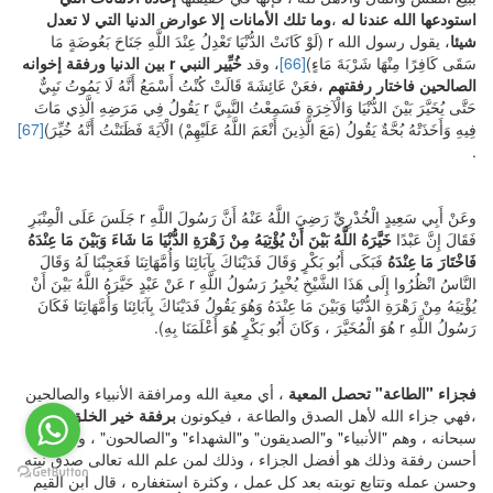
استودعها الله عندنا له
،
وما تلك الأمانات إلا عوارض الدنيا التي لا تعدل
شيئا
، يقول رسول الله r (لَوْ كَانَتْ الدُّنْيَا تَعْدِلُ عِنْدَ اللَّهِ جَنَاحَ بَعُوضَةٍ مَا
سَقَى كَافِرًا مِنْهَا شَرْبَةَ مَاءٍ)
[66]
، وقد
خُيِّير النبي
r
بين الدنيا ورفقة إخوانه
الصالحين فاختار رفقتهم
،فعَنْ عَائِشَةَ قَالَتْ كُنْتُ أَسْمَعُ أَنَّهُ لَا يَمُوتُ نَبِيٌّ
حَتَّى يُخَيَّرَ بَيْنَ الدُّنْيَا وَالْآخِرَةِ فَسَمِعْتُ النَّبِيَّ r يَقُولُ فِي مَرَضِهِ الَّذِي مَاتَ
فِيهِ وَأَخَذَتْهُ بُحَّةٌ يَقُولُ (مَعَ الَّذِينَ أَنْعَمَ اللَّهُ عَلَيْهِمْ) الْآيَةَ فَظَنَنْتُ أَنَّهُ خُيِّرَ)
[67]
.
وعَنْ أَبِي سَعِيدٍ الْخُدْرِيِّ رَضِيَ اللَّهُ عَنْهُ أَنَّ رَسُولَ اللَّهِ r جَلَسَ عَلَى الْمِنْبَرِ
فَقَالَ إِنَّ عَبْدًا
خَيَّرَهُ اللَّهُ بَيْنَ أَنْ يُؤْتِيَهُ مِنْ زَهْرَةِ الدُّنْيَا مَا شَاءَ وَبَيْنَ مَا عِنْدَهُ
فَاخْتَارَ مَا عِنْدَهُ
فَبَكَى أَبُو بَكْرٍ وَقَالَ فَدَيْنَاكَ بِآبَائِنَا وَأُمَّهَاتِنَا فَعَجِبْنَا لَهُ وَقَالَ
النَّاسُ انْظُرُوا إِلَى هَذَا الشَّيْخِ يُخْبِرُ رَسُولُ اللَّهِ r عَنْ عَبْدٍ خَيَّرَهُ اللَّهُ بَيْنَ أَنْ
يُؤْتِيَهُ مِنْ زَهْرَةِ الدُّنْيَا وَبَيْنَ مَا عِنْدَهُ وَهُوَ يَقُولُ فَدَيْنَاكَ بِآبَائِنَا وَأُمَّهَاتِنَا فَكَانَ
رَسُولُ اللَّهِ r هُوَ الْمُخَيَّرَ ، وَكَانَ أَبُو بَكْرٍ هُوَ أَعْلَمَنَا بِهِ).
فجزاء "الطاعة" تحصل المعية
، أي معية الله ومرافقة الأنبياء والصالحين
،فهي جزاء الله لأهل الصدق والطاعة ، فيكونون
برفقة خير الخلق
عنده
سبحانه ، وهم "الأنبياء" و"الصديقون" و"الشهداء" و"الصالحون" ، وتلك هي
أحسن رفقة وذلك هو أفضل الجزاء ، وذلك لمن علم الله تعالى صدق نيته
وحسن عمله وتتابع توبته بعد كل عمل ، وكثرة استغفاره ، قال ابن القيم