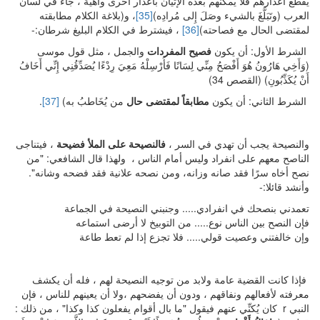
يقطع أعذارهم فلا يمكنهم بعده الإتيان بأعذار أخرى واهية ، جاء في لسان
العرب (وتَبَلَّغَ بالشيء وصَلَ إِلى مُرادِه)
[35]
، و(بلاغة الكلام مطابقته
لمقتضى الحال مع فصاحته)
[36]
، فيشترط في الكلام البليغ شرطان:-
الشرط الأول: أن يكون
فصيح المفردات
والجمل ، مثل قول موسى
(وَأَخِي هَارُونُ هُوَ أَفْصَحُ مِنِّي لِسَانًا فَأَرْسِلْهُ مَعِيَ رِدْءًا يُصَدِّقُنِي إِنِّي أَخَافُ
أَنْ يُكَذِّبُونِ) (القصص 34)
الشرط الثاني: أن يكون
مطابقاً لمقتضى حال
من يُخَاطبُ به)
[37]
.
والنصيحة يجب أن تهدي في السر ،
فالنصيحة على الملأ فضيحة
، فيتناجى
الناصح معهم على انفراد وليس أمام الناس ، ولهذا قال الشافعي: "من
نصح أخاه سرًا فقد صانه وزانه، ومن نصحه علانية فقد فضحه وشانه".
وأنشد قائلا:-
تعمدني بنصحك في انفرادي..... وجنبني النصيحة في الجماعة
فإن النصح بين الناس نوع..... من التوبيخ لا أرضى استماعه
وإن خالفتني وعصيت قولي..... فلا تجزع إذا لم تعط طاعة
فإذا كانت القضية عامة ولابد من توجيه النصيحة لهم ، فله أن يكشف
معرفته لأفعالهم ونفاقهم ، ودون أن يفضحهم ،ولا أن يعينهم للناس ، فإن
النبي r كان يُكنِّي عنهم فيقول "ما بال أقوام يفعلون كذا وكذا" ، من ذلك :