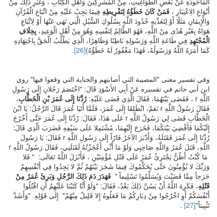
الْمَأْخُوذَةِ عَنْ بَعْضِ الطَّوَاغِيتِ، مِنْ الْمُشْرِكِينَ وَأَهْلِ الْكِتَابِ ، وَغَيْرِ ذَلِكَ مِنْ
أَنْوَاعِ الِاعْتِبَارِ ،
فَمَنْ كَانَ خَطَؤُهُ لِتَفْرِيطِهِ
فِيمَا يَجِبُ عَلَيْهِ مِنْ اتِّبَاعِ الْقُرْآنِ
وَالْإِيمَانِ مَثَلًا أَوْ لِتَعَدِّيهِ حُدُودَ اللَّهِ بِسُلُوكِ السُّبُلِ الَّتِي نَهَى عَنْهَا أَوْ لِاتِّبَاعِ
هَوَاهُ بِغَيْرِ هُدًى مِنْ اللَّهِ، فَهُوَ الظَّالِمُ لِنَفْسِهِ وَهُوَ مِنْ أَهْلِ الْوَعِيدِ،
بِخِلَافِ
الْمُجْتَهِدِ
فِي طَاعَةِ اللَّهِ وَرَسُولِهِ بَاطِنًا وَظَاهِرًا، الَّذِي يَطْلُبُ الْحَقَّ بِاجْتِهَادِهِ
كَمَا أَمَرَهُ اللَّهُ وَرَسُولُهُ، فَهَذَا مَغْفُورٌ لَهُ خَطَؤُهُ)
[26]
.
وفي تفسير معنى "المصيبة التي أصابتهم والجناية التي وقعوا فيها" روي
ابن أبي حاتم في تفسيره عَنْ أَبِي الأَسْوَدِ قَالَ: "اخْتَصَمَ رَجُلانِ إِلَى رَسُولِ
اللَّهِ r ، فَقَضَى بَيْنَهُمَا، فَقَالَ الَّذِي قَضَى عَلَيْهِ:
رُدَّنَا إِلَى عُمَرَ بْنِ الْخَطَّابِ
،
فَقَالَ رَسُولُ اللَّهِ r نَعَمْ، انْطَلِقَا إِلَى عُمَرَ، فَلَمَّا أَتَيَا عُمَرَ قَالَ الرَّجُلُ: يَا ابْنَ
الْخَطَّابِ قَضَى لِي رَسُولُ اللَّهِ r عَلَى هَذَا، فَقَالَ: رُدَّنَا إِلَى عُمَرَ حَتَّى أَخْرُجَ
إِلَيْكُمَا فَأَقْضِيَ بَيْنَكُمَا، فَخَرَجَ إِلَيْهِمَا، مُشْتَمِلا عَلَى سَيْفِهِ فَضَرَبَ الَّذِي قَالَ:
رُدَّنَا إِلَى عُمَرَ فَقَتَلَهُ، وَأَدْبَرَ الآخَرُ فَارّاً إِلَى رَسُولِ اللَّهِ r فَقَالَ: يَا رَسُولَ
اللَّهِ، قَتَلَ عُمَرُ وَاللَّهِ صَاحِبِي وَلَوْ مَا أَنِّي أَعْجَزْتُهُ لَقَتَلَنِي، فَقَالَ رَسُولُ اللَّهِ r
مَا كُنْتُ أَظُنُّ يَجْتَرِئُ عُمَرُ عَلَى قَتْلِ مُؤْمِنَيْنِ ، فَأَنْزَلَ اللَّهُ تَعَالَى: " فَلا
وَرَبِّكَ لا يُؤْمِنُونَ حَتَّى يُحَكِّمُوكَ فِيمَا شَجَرَ بَيْنَهُمْ ثُمَّ لا يَجِدُوا فِي أَنْفُسِهِمْ
حَرَجاً مِمَّا قَضَيْتَ وَيُسَلِّمُوا تَسْلِيماً "
فَهَدَرَ دَمَ ذَلِكَ الرَّجُلِ وَبَرِئَ عُمَرُ مِنْ
قَتْلِهِ
، فَكَرِهَ اللَّهُ أَنْ يَسُنَّ ذَلِكَ بَعْدُ، فَقَالَ: "وَلَوْ أَنَّا كَتَبْنَا عَلَيْهِمُ أَنِ اقْتُلُوا
أَنْفُسَكُمْ أَوِ اخْرُجُوا مِنْ دِيَارِكُمْ مَا فَعَلُوهُ إِلا قَلِيلٌ مِنْهُمْ" إِلَى قَوْلِهِ "وَأَشَدَّ
تَثْبِيتاً"
[27]
.