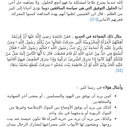
الله عندما يشرع علاجا لمشكلة ما فهو أنجع الحلول، ولا يضاهيه حل آخر،
أما
الحلول التوفيق التي هي سياسة المنافقين
دوما
تؤدي أحيانا إلى كثير
من الظلم ، قال ابن العثيمين (ظنوا أنهم بهذه المداهنة كسبوا المعركة،
فغرتهم الأماني)
[31]
.
مثال ذلك الشفاعة في الحدود
، فعَنْ عَائِشَةَ رَضِيَ اللَّهُ عَنْهَا أَنَّ قُرَيْشًا
أَهَمَّتْهُمْ الْمَرْأَةُ الْمَخْزُومِيَّةُ الَّتِي سَرَقَتْ فَقَالُوا مَنْ يُكَلِّمُ رَسُولَ اللَّهِ r وَمَنْ
يَجْتَرِئُ عَلَيْهِ إِلَّا أُسَامَةُ بْنُ زَيْدٍ حِبُّ رَسُولِ اللَّهِ r فَكَلَّمَ رَسُولَ اللَّهِ r فَقَالَ
أَتَشْفَعُ فِي حَدٍّ مِنْ حُدُودِ اللَّهِ ثُمَّ قَامَ فَخَطَبَ قَالَ يَا أَيُّهَا النَّاسُ إِنَّمَا ضَلَّ مَنْ
قَبْلَكُمْ أَنَّهُمْ كَانُوا إِذَا سَرَقَ الشَّرِيفُ تَرَكُوهُ وَإِذَا سَرَقَ الضَّعِيفُ فِيهِمْ أَقَامُوا
عَلَيْهِ الْحَدَّ وَايْمُ اللَّهِ لَوْ أَنَّ فَاطِمَةَ بِنْتَ مُحَمَّدٍ r سَرَقَتْ لَقَطَعَ مُحَمَّدٌ يَدَهَا)
[32]
وأمثال هؤلاء
في زمننا كثير :-
كمن يريد أن يوفق بين اليهود والمسلمين ، أو بمعنى آخر الصهاينة
والمجاهدين .
كذلك من يريد أن يوفق الأوضاع بين البنوك الإسلامية وغيرها من
البنوك الربوية أو يدمجهما في بنك واحد.
وكذلك من يريد أن يزيد من حرية المرأة فلا تكون حبيسة عند بيت
زوجها ، ويفتحون لها الأبواب على مصراعيها لتشارك الرجال ميدان