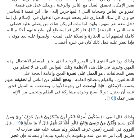
بقدر الإمكان تحقيق العدل مع الناس والرعية ، ولذلك عدل في قضية
عمرو بن العاص وصحابة النبي r المهاجرين إليه ، قال ابن تيمية (النجاشي
هو وإن كان ملك النصارى فلم يطعه قومه في الدخول في الإسلام بل إنما
دخل معه نفر منهم ، ولهذا لما مات لم يكن هناك من يصلي عليه فصلى
عليه النبي r بالمدينة)
[17]
، فلو كان قد استطاع أن يطبع عليهم أحكام الله
كاملة لعلمهم أداب الجنازة والصلاة على الميت ، ولصلوا عليه بعد موته ،
فإذا تعذر عليه فعل ذلك كان في غيره أعصى.
ولذلك ورد في الفتوى (أن المبرر الوحيد الذي يجيز للمسلم الاشتغال بهذه
المهن وغيرها في ظل هذه الأنظمة وتلك القوانين التي قد لا تسلم من
بعض المخالفات ، هو
العمل على نصرة الدين
وإقامة الحجة على
المخالفين ، والقيام بمصالح العامة ،
ودفع الظلم
عن الناس أو
تخفيفه
عنهم
بحسب الإمكان ،
فإذا أوصدت
في وجهه الأبواب وتقطعت به السبل فحق
عليه أن يعتزل ؛ وإلا أصبح وجوده مشاركة في الظلم ويتحمل من الإثم
بقدر عمله)
[18]
.
ولذلك قال النبي r (سَتَكُونُ أُمَرَاءُ فَتَعْرِفُونَ وَتُنْكِرُونَ فَمَنْ عَرَفَ بَرِئَ وَمَنْ
أَنْكَرَ سَلِمَ
وَلَكِنْ مَنْ رَضِيَ وَتَابَعَ
قَالُوا أَفَلَا نُقَاتِلُهُمْ قَالَ لَا مَا صَلَّوْا)
[19]
، قال
النووي في الشرح (فمن عرف المنكر ولم يشتبه عليه فقد صارت له
طريق إلى البراءة من اثمه وعقوبته بأن يغيره بيديه أو بلسانه فإن
عجز