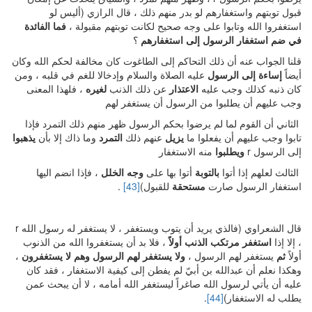
قبول توبتهم واستغفارهم لو بدر منهم ذلك ، قال الرازي (أليس لو
استغفروا الله وتابوا على وجه صحيح لكانت توبتهم مقبولة ،
فما الفائدة
في ضم استغفار الرسول إلى استغفارهم
؟
قلنا الجواب عنه أن ذلك التحاكم إلى الطاغوت كان مخالفة لحكم الله وكان
أيضاً
إساءة إلى الرسول
عليه الصلاة والسلام وإدخالا للغم في قلبه ، ومن
كان ذنبه كذلك وجب عليه
الاعتذار
عن ذلك الذنب
لغيره
، فلهذا المعنى
وجب عليهم أن يطلبوا من الرسول أن يستغفر لهم
الثاني أن القوم لما لم يرضوا بحكم الرسول ظهر منهم ذلك التمرد فإذا
تابوا وجب عليهم أن يفعلوا ما
يزيل
عنهم ذلك
التمرد
وما ذاك إلا بأن
يذهبوا
إلى الرسول r
ويطلبوا
منه الاستغفار
الثالث لعلهم إذا أتوا
بالتوبة
أتوا بها على
وجه الخلل
، فإذا انضم اليها
استغفار الرسول صارت
مستحقة
للقبول)
[43]
.
قال الشعراوي (فالذي يريد أن يتوب ويستغفر ، لا يستغفر له رسول الله r
، إلا إذا
استغفر
مرتكب الذنب
أولاً
، فلا بد أن يستغفروا الله من الذنوب
أولاً
ثم
يستغفر لهم الرسول ،
ولا يستغفر لهم الرسول وهم لا يستغفرون
،
وهكذا نعلم أن عبدالله بن أبيّ لم يفطن إلى كيفية الاستغفار ، فقد كان
عليه أن يأتي لرسول الله صاغراً ليستغفر الله أمامه ، لا أن يبحث عمن
يطلب له الاستغفار)
[44]
.