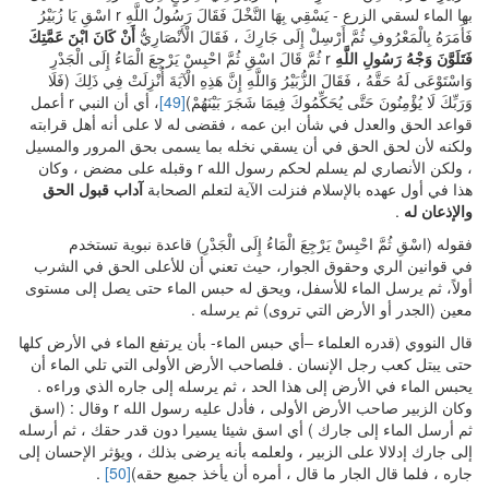
بها الماء لسقي الزرع - يَسْقِي بِهَا النَّخْلَ فَقَالَ رَسُولُ اللَّهِ r اسْقِ يَا زُبَيْرُ
فَأَمَرَهُ بِالْمَعْرُوفِ ثُمَّ أَرْسِلْ إِلَى جَارِكَ ، فَقَالَ الْأَنْصَارِيُّ
أَنْ كَانَ ابْنَ عَمَّتِكَ
فَتَلَوَّنَ وَجْهُ رَسُولِ اللَّهِ
r ثُمَّ قَالَ اسْقِ ثُمَّ احْبِسْ يَرْجِعَ الْمَاءُ إِلَى الْجَدْرِ
وَاسْتَوْعَى لَهُ حَقَّهُ ، فَقَالَ الزُّبَيْرُ وَاللَّهِ إِنَّ هَذِهِ الْآيَةَ أُنْزِلَتْ فِي ذَلِكَ (فَلَا
وَرَبِّكَ لَا يُؤْمِنُونَ حَتَّى يُحَكِّمُوكَ فِيمَا شَجَرَ بَيْنَهُمْ)
[49]
، أي أن النبي r أعمل
قواعد الحق والعدل في شأن ابن عمه ، فقضى له لا على أنه أهل قرابته
ولكنه لأن لحق الحق في أن يسقي نخله بما يسمى بحق المرور والمسيل
، ولكن الأنصاري لم يسلم لحكم رسول الله r وقبله على مضض ، وكان
هذا في أول عهده بالإسلام فنزلت الآية لتعلم الصحابة
آداب قبول الحق
والإذعان له
.
فقوله (اسْقِ ثُمَّ احْبِسْ يَرْجِعَ الْمَاءُ إِلَى الْجَدْرِ) قاعدة نبوية تستخدم
في قوانين الري وحقوق الجوار، حيث تعني أن للأعلى الحق في الشرب
أولاً، ثم يرسل الماء للأسفل، ويحق له حبس الماء حتى يصل إلى مستوى
معين (الجدر أو الأرض التي تروى) ثم يرسله .
قال النووي (قدره العلماء –أي حبس الماء- بأن يرتفع الماء في الأرض كلها
حتى يبتل كعب رجل الإنسان . فلصاحب الأرض الأولى التي تلي الماء أن
يحبس الماء في الأرض إلى هذا الحد ، ثم يرسله إلى جاره الذي وراءه .
وكان الزبير صاحب الأرض الأولى ، فأدل عليه رسول الله r وقال : (اسق
ثم أرسل الماء إلى جارك ) أي اسق شيئا يسيرا دون قدر حقك ، ثم أرسله
إلى جارك إدلالا على الزبير ، ولعلمه بأنه يرضى بذلك ، ويؤثر الإحسان إلى
جاره ، فلما قال الجار ما قال ، أمره أن يأخذ جميع حقه)
[50]
.