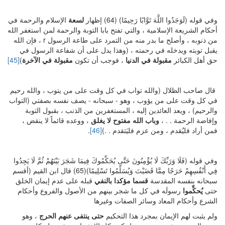
وفي قوله (لَوَجَدُوا اللَّهَ تَوَّابًا رَحِيمًا) (64) إظهار
لسعة
الإسلام والرحمة في
أحكام الشريعة الإسلامية ، والتي تفتح بابا التوبة والرحمة لمن استغفر الله
من ذنوبه ، وأصلح ما بدر منه من التمرد على طاعة الرسول r ، فإن الله
يقبل توبته ويدخله في رحمته ، (وهذا يدل على أن شفاعة الرسول في
حق أهل الكبائر
مقبولة في الدنيا
، فوجب أن تكون
مقبولة في الآخرة
)
[45]
قال صاحب الظلال (والله تواب في كل وقت على من يتوب ، والله رحيم
في كل وقت على من يؤوب ، وهو - سبحانه - يصف نفسه بصفتي (التواب
والرحيم) ، ويعد العائدين إليه ، المستغفرين من الذنب ، بقبول التوبة
وإفاضة الرحمة . . ،
وباب الله مفتوح لا يغلق
، ووعده قائماً لا ينقض ،
فمن أراد فليُقدم ، ومن عزم فليَتقدم . .)
[46]
.
وفي قوله (فَلَا وَرَبِّكَ لَا يُؤْمِنُونَ حَتَّى يُحَكِّمُوكَ فِيمَا شَجَرَ بَيْنَهُمْ ثُمَّ لَا يَجِدُوا
فِي أَنْفُسِهِمْ حَرَجًا مِمَّا قَضَيْتَ وَيُسَلِّمُوا تَسْلِيمًا)(65) قال ابن القيم (أقسم
سبحانه بنفسه المقدسة
قسما مؤكدا بالنفي
قبله على عدم إيمان الخلق
حتى
يُحكِّموا
رسولَه في كل ما شجر بينهم من الأصول والفروع وأحكام
الشرع وأحكام المعاد وسائر الصفات وغيرها
ولم يثبت لهم الإيمان بمجرد هذا التحكيم
حتى ينتفى عنهم الحرج
، وهو