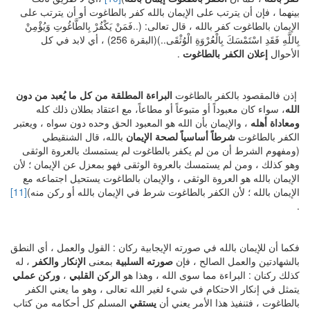
بينهما ، فإن أن يترتب على الإيمان بالله كفر بالطاغوت أو أن يترتب على
الإيمان بالطاغوت كفر بالله ، قال تعالى: (..فَمَنْ يَكْفُرْ بِالطَّاغُوتِ وَيُؤْمِنْ
بِاللَّهِ فَقَدِ اسْتَمْسَكَ بِالْعُرْوَةِ الْوُثْقَى..)(البقرة 256) ، أي لابد في كل
الأحوال
إعلان الكفر بالطاغوت
.
إذن فالمقصود بالكفر بالطاغوت
البراءة المطلقة من كل ما يُعبد من دون
الله
، سواء كان معبوداً أو متبوعاً أو مطاعاً، مع اعتقاد بطلان ذلك كله
ومعاداة أهله
، والإيمان بأن الله هو المعبود الحق وحده دون سواه ، ويعتبر
الكفر بالطاغوت
شرطاً أساسياً لصحة الإيمان
بالله، قال الشنقيطي
(ومفهوم الشرط أن من لم يكفر بالطاغوت لم يستمسك بالعروة الوثقى
وهو كذلك ، ومن لم يستمسك بالعروة الوثقى فهو بمعزل عن الإيمان ؛ لأن
الإيمان بالله هو العروة الوثقى ، والإيمان بالطاغوت يستحيل اجتماعه مع
الإيمان بالله ؛ لأن الكفر بالطاغوت شرط في الإيمان بالله أو ركن منه)
[11]
.
فكما أن للإيمان بالله في صورته الإيجابية ركان : القول والعمل ، أي النطق
بالشهادتين والعمل الصالح ، فإن
صورته السلبية
بمعنى
الإنكار والكفر
، له
كذلك ركنان : البراءة مما سوى الله ، وهذا هو
الركن القلبي
،
وركن عملي
يتمثل في إنكار الاحتكام في شيء لغير الله تعالى ، وهو ما يعني الكفر
بالطاغوت ، فتنفيذ هذا الأمر يعني أن
يستقي
المسلم كل أحكامه من كتاب