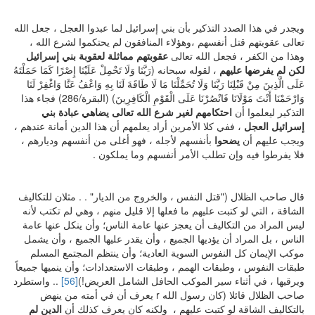
ويجدر في هذا الصدد التذكير بأن بني إسرائيل لما عبدوا العجل ، جعل الله
تعالى عقوبتهم قتل أنفسهم ،وهؤلاء المنافقون لم يحتكموا لشرع الله ،
وهذا من الكفر ، فجعل الله تعالى
عقوبتهم مماثلة لعقوبة بني إسرائيل
لكن لم يفرضها عليهم
، لقوله سبحانه (رَبَّنَا وَلَا تَحْمِلْ عَلَيْنَا إِصْرًا كَمَا حَمَلْتَهُ
عَلَى الَّذِينَ مِنْ قَبْلِنَا رَبَّنَا وَلَا تُحَمِّلْنَا مَا لَا طَاقَةَ لَنَا بِهِ وَاعْفُ عَنَّا وَاغْفِرْ لَنَا
وَارْحَمْنَا أَنْتَ مَوْلَانَا فَانْصُرْنَا عَلَى الْقَوْمِ الْكَافِرِينَ) (البقرة/286) فجاء هذا
التذكير ليعلموا أن
احتكامهم لغير شرع الله تعالى يضاهي عبادة بني
إسرائيل العجل
، ففي كلا الأمرين أراد يعلمهم أن هذا الدين أمانة عندهم ،
ويجب عليهم أن
يضحوا
بأنفسهم لأجله ، فهو أغلى من أنفسهم وديارهم ،
فلا يفرطوا فيه وإن تطلب الأمر أنفسهم وما يملكون .
قال صاحب الظلال ("قتل النفس ، والخروج من الديار" . . مثلان للتكاليف
الشاقة ، التي لو كتبت عليهم ما فعلها إلا قليل منهم ، وهي لم تكتب لأنه
ليس المراد من التكاليف أن يعجز عنها عامة الناس؛ وأن ينكل عنها عامة
الناس ، بل المراد أن يؤديها الجميع ، وأن يقدر عليها الجميع ، وأن يشمل
موكب الإيمان كل النفوس السوية العادية؛ وأن ينتظم المجتمع المسلم
طبقات النفوس ، وطبقات الهمم ، وطبقات الاستعدادات؛ وأن ينميها جميعاً
ويرقيها ، في أثناء سير الموكب الحافل الشامل العريض!)
[56]
.. واستطرد
صاحب الظلال قائلا (كان رسول الله r يعرف أن في أمته من ينهض
بالتكاليف الشاقة لو كتبت عليهم ، ولكنه كان يعرف كذلك أن
الدين لم