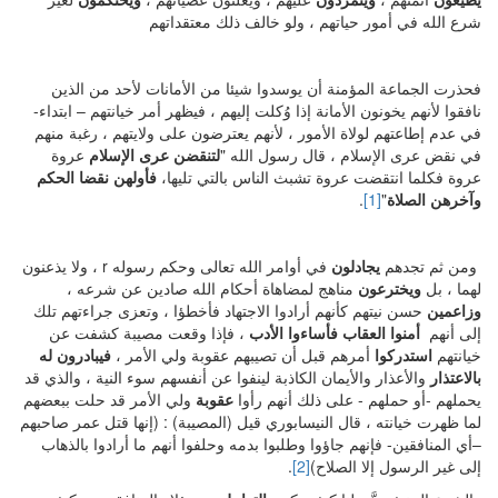
شرع الله في أمور حياتهم ، ولو خالف ذلك معتقداتهم
فحذرت الجماعة المؤمنة أن يوسدوا شيئا من الأمانات لأحد من الذين
نافقوا لأنهم يخونون الأمانة إذا وُكلت إليهم ، فيظهر أمر خيانتهم – ابتداء-
في عدم إطاعتهم لولاة الأمور ، لأنهم يعترضون على ولايتهم ، رغبة منهم
في نقض عرى الإسلام ، قال رسول الله "
لتنقضن عرى الإسلام
عروة
عروة فكلما انتقضت عروة تشبث الناس بالتي تليها،
فأولهن نقضا الحكم
وآخرهن الصلاة
"
[1]
.
ومن ثم تجدهم
يجادلون
في أوامر الله تعالى وحكم رسوله r ، ولا يذعنون
لهما ، بل
ويخترعون
مناهج لمضاهاة أحكام الله صادين عن شرعه ،
وزاعمين
حسن نيتهم كأنهم أرادوا الاجتهاد فأخطؤا ، وتعزى جراءتهم تلك
إلى أنهم
أمنوا العقاب فأساءوا الأدب
، فإذا وقعت مصيبة كشفت عن
خيانتهم
استدركوا
أمرهم قبل أن تصيبهم عقوبة ولي الأمر ،
فيبادرون له
بالاعتذار
والأعذار والأيمان الكاذبة لينفوا عن أنفسهم سوء النية ، والذي قد
يحملهم -أو حملهم - على ذلك أنهم رأوا
عقوبة
ولي الأمر قد حلت ببعضهم
لما ظهرت خيانته ، قال النيسابوري قيل (المصيبة) : (إنها قتل عمر صاحبهم
–أي المنافقين- فإنهم جاؤوا وطلبوا بدمه وحلفوا أنهم ما أرادوا بالذهاب
إلى غير الرسول إلا الصلاح)
[2]
.