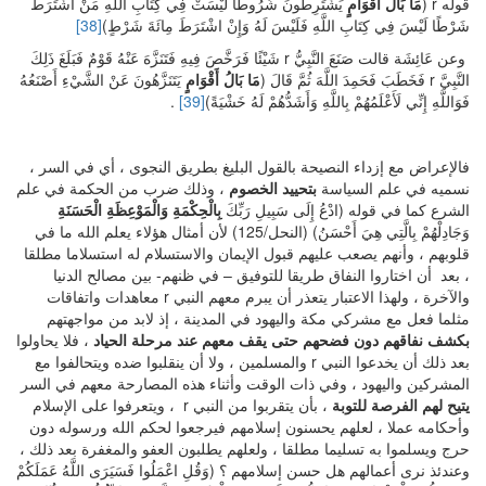
قوله r (
مَا بَالُ أَقْوَامٍ
يَشْتَرِطُونَ شُرُوطًا لَيْسَتْ فِي كِتَابِ اللَّهِ مَنْ اشْتَرَطَ
شَرْطًا لَيْسَ فِي كِتَابِ اللَّهِ فَلَيْسَ لَهُ وَإِنْ اشْتَرَطَ مِائَةَ شَرْطٍ)
[38]
وعن عَائِشَة قالت صَنَعَ النَّبِيُّ r شَيْئًا فَرَخَّصَ فِيهِ فَتَنَزَّهَ عَنْهُ قَوْمٌ فَبَلَغَ ذَلِكَ
النَّبِيَّ r فَخَطَبَ فَحَمِدَ اللَّهَ ثُمَّ قَالَ (
مَا بَالُ أَقْوَامٍ
يَتَنَزَّهُونَ عَنْ الشَّيْءِ أَصْنَعُهُ
فَوَاللَّهِ إِنِّي لَأَعْلَمُهُمْ بِاللَّهِ وَأَشَدُّهُمْ لَهُ خَشْيَةً)
[39]
.
فالإعراض مع إزداء النصيحة بالقول البليغ بطريق النجوى ، أي في السر ،
نسميه في علم السياسة
بتحييد الخصوم
، وذلك ضرب من الحكمة في علم
الشرع كما في قوله (ادْعُ إِلَى سَبِيلِ رَبِّكَ
بِالْحِكْمَةِ وَالْمَوْعِظَةِ الْحَسَنَةِ
وَجَادِلْهُمْ بِالَّتِي هِيَ أَحْسَنُ) (النحل/125) لأن أمثال هؤلاء يعلم الله ما في
قلوبهم ، وأنهم يصعب عليهم قبول الإيمان والاستسلام له استسلاما مطلقا
، بعد أن اختاروا النفاق طريقا للتوفيق – في ظنهم- بين مصالح الدنيا
والآخرة ، ولهذا الاعتبار يتعذر أن يبرم معهم النبي r معاهدات واتفاقات
مثلما فعل مع مشركي مكة واليهود في المدينة ، إذ لابد من مواجهتهم
بكشف نفاقهم دون فضحهم حتى يقف معهم عند مرحلة الحياد
، فلا يحاولوا
بعد ذلك أن يخدعوا النبي r والمسلمين ، ولا أن ينقلبوا ضده ويتحالفوا مع
المشركين واليهود ، وفي ذات الوقت وأثناء هذه المصارحة معهم في السر
يتيح لهم الفرصة للتوبة
، بأن يتقربوا من النبي r ، ويتعرفوا على الإسلام
وأحكامه عملا ، لعلهم يحسنون إسلامهم فيرجعوا لحكم الله ورسوله دون
حرج ويسلموا به تسليما مطلقا ، ولعلهم يطلبون العفو والمغفرة بعد ذلك ،
وعندئذ نرى أعمالهم هل حسن إسلامهم ؟ (وَقُلِ اعْمَلُوا فَسَيَرَى اللَّهُ عَمَلَكُمْ