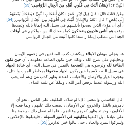
النَّبِيُّ r :
الإِيمَانُ أَثْبَتُ فِي قُلُوبِ أَهْلِهِ مِنَ الْجِبَالِ الرُّوَاسِي
"
[53]
وعَنْ قَتَادَةَ قَالَ : قَالَ قِيلَ لاِبْنِ عُمَرَ : كَانَ أَصْحَابِ النَّبِيِّ r يَضْحَكُ بَعْضُهُمْ
إِلَى بَعْضٍ ؟ قَالَ : نَعَمْ والإِيمَانُ أَثْبَتُ فِي قُلُوبِهْم مِنَ الْجِبَالِ الْرَّوَاسِي)
[54]
، أي أن هؤلاء الذين يضحوا بأنفسهم في سبيل الله إيمانا بالله وتصديقا
بوعده
هم أناس عاديون يضحكون
كما يضحك الناس ، ولكنهم في
أوقات
الجد
التي تتطلب إيمانا راسخا كانوا
أثبت
من الجبال الرواسي .
هنا يتجلى
موطن الابتلاء
وينكشف كذب المنافقين في زعمهم الإيمان
وتحايلهم على شرع الله ، وذلك حين تكون الطاعة معلومة ، أي
حين تكون
الطاعة لله
ولرسوله هي
التضحية
بالنفس في سبيل الله ، أي
عبادة الجهاد
في سبيل الله ، لاسيما حين يكون الجهاد
محفوفا
بمخاطر الموت والقتل ،
وهجرة الديار والأوطان والأحباب ، فعندئذ يظهر كذب
من
زعم
أنه يحب
الله ورسوله عندما يرفض أمر الله ، ويتلكأ عن تلبية النداء .
قال القاسمي والمعنى : (إنا لو شدّدنا التكليف على الناس ، نحو أن
نأمرهم بالقتل والخروج عن الأوطان ، لصعب ذلك عليهم ، ولما فعله إلا
الأقلون ، وحينئذ يظهر كفرهم وعنادهم ، فلما لم نفعل ذلك ، رحمة منا
على عبادنا ، بل اكتفينا
بتكليفهم في الأمور السهلة
، فليقبلوها بالإخلاص ،
وليتركوا التمرد والعناد ، حتى ينالوا خير الدارين)
[55]
.