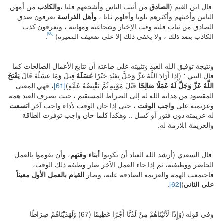
قال ابن القيم (
الصادق
من أثبت الناس وأشجعهم قلبا ،
والكاذب
من أمهن
الناس وأخبثهم وأكثرهم تلونا وأقلهم ثباتا ،
وأهل الفراسة
يعرفون صدق
الصادق من ثبات قلبه وقت الإخبار وشجاعته ومهابته ، ويعرفون كذب
[60]
الكاذب بضد ذلك ، ولا يخفى ذلك إلا على ضعيف البصيرة)
.
ونتيجة توفيق الله العبد وتثبيته على طاعته أن تتابع الأعمال الصالحات كما
قال النبي r (إِذَا أَرَادَ اللَّهُ عَزَّ وَجَلَّ بِعَبْدٍ خَيْرًا
عَسَلَهُ
قِيلَ وَمَا عَسَلُهُ قَالَ
يَفْتَحُ
اللَّهُ عَزَّ وَجَلَّ لَهُ عَمَلًا صَالِحًا
قَبْلَ مَوْتِهِ ثُمَّ يَقْبِضُهُ عَلَيْهِ)
[61]
، فهي المعنى
المقصود من هداية الله له إلى الصراط المستقيم ، حيث يصرف العبد همه
وعزيمته على
واجب الوقت
، حتى إذا حان الوقت لأداء واجب آخر
اتسعت
له عزيمته دون فتور أو كسل .. وهكذا كلما حان واجب توفرت الطاقة
والعزيمة اللازمة له.
قال السعدي (أرشد الله العباد أن يكونوا
أبناء وقتهم
، وأن يقوموا بالعمل
الحاضر ووظيفته، ثم إذا جاء العمل الآخر صار وظيفة ذلك الوقت،
فاجتمعت الهمة والعزيمة الصادقة عليه، وصار
القيام بالعمل الأول معيناً
على الثاني
)
[62]
.
وفي قوله (وَإِذًا لَآَتَيْنَاهُمْ مِنْ لَدُنَّا أَجْرًا عَظِيمًا (67) وَلَهَدَيْنَاهُمْ صِرَاطًا