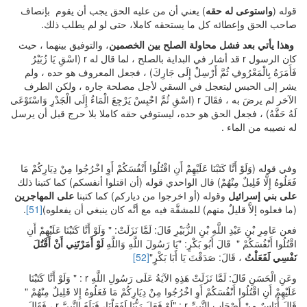
قوله (
واستوعى له حقه
) يعني أن من عليه الحق يجب أن يقوم بإنصاف
صاحب الحق وإعطائه كل ما يستحقه كاملا، حتى لو لم يطلب ذلك.
وهذا يأتي بعد فشل محاولة الصلح بين الخصمين
، والتوفيق بينهما ، حيث
كان الرسول r قد أشار في البداية بالصلح ، لما قال له r (اسْقِ يَا زُبَيْرُ
فَأَمَرَهُ بِالْمَعْرُوفِ ثُمَّ أَرْسِلْ إِلَى جَارِكَ) ، فجعل المعروف هو حده ، ولم
يشر إلى الحبس ليتعجل في السقي لأجل مصلحة جاره ، ولكن الطرف
الآخر لم يرضَ به ، فقَالَ r (اسْقِ ثُمَّ احْبِسْ يَرْجِعَ الْمَاءُ إِلَى الْجَدْرِ وَاسْتَوْعَى
لَهُ حَقَّهُ) ، فجعل الحق هو حده، ليستوفي حقه كاملا بلا حرج قبل أن يرسل
له نصيبه من الماء .
وفي قوله (وَلَوْ أَنَّا كَتَبْنَا عَلَيْهِمْ أَنِ اقْتُلُوا أَنْفُسَكُمْ أَوِ اخْرُجُوا مِنْ دِيَارِكُمْ مَا
فَعَلُوهُ إِلَّا قَلِيلٌ مِنْهُمْ) قال الواحدي قوله (أن اقتلوا أنفسكم) كما كتبنا ذلك
على بني إسرائيل
وقوله (أو اخرجوا من دياركم) كما كتبنا
على المهاجرين
(ما فعلوه إلاَّ قليلٌ منهم) للمشقَّة فيه مع أنَّه كان ينبغي أن يفعلوه)
[51]
.
فعن عَامِرِ بْنِ عَبْدِ اللَّهِ بْنِ الزُّبَيْرِ قَالَ: لَمَّا نَزَلَتْ: " وَلَوْ أَنَّا كَتَبْنَا عَلَيْهِمْ أَنِ
اقْتُلُوا أَنْفُسَكُمْ " قَالَ أَبُو بَكْرٍ: "يَا رَسُولَ اللَّهِ وَاللَّهِ
لَوْ أَمَرْتَنِي أَنْ أَقْتُلَ
نَفْسِي لَفَعَلْتُ
، قَالَ: صَدَقْتَ يَا أَبَا بَكْرٍ"
[52]
وعَنِ الْحَسَنِ قَالَ: لَمَّا نَزَلَتْ هَذِهِ الآيَةُ عَلَى رَسُولِ اللَّهِ r : " وَلَوْ أَنَّا كَتَبْنَا
عَلَيْهِمْ أَنِ اقْتُلُوا أَنْفُسَكُمْ أَوِ اخْرُجُوا مِنْ دِيَارِكُمْ مَا فَعَلُوهُ إِلا قَلِيلٌ مِنْهُمْ "
قَالَ أُنَاسٌ مِنْ أَصْحَابِ النَّبِيِّ r : "لَوْ فَعَلَ رَبُّنَا لَفَعَلْنَا، فَبَلَغَ النَّبِيَّ r ، فَقَالَ