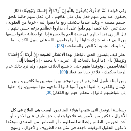
وفي قوله (..ثُمَّ جَاءُوكَ يَحْلِفُونَ بِاللَّهِ إِنْ أَرَدْنَا إِلَّا إِحْسَانًا وَتَوْفِيقًا) (62)
يحلفون عند يبدر منهم فعل يدل على نفاقهم ، كرد فعل منهم حالما تلحق
أحدهم مصيبة – وذلك عندما ينكشف زيغ ما ذهبوا إليه - خوفا من العقوبة ،
حيث تبين الآية كيف أنهم
دأبوا
على أن
يداروا
خطأهم
بزعم
حسن نيتهم ،
قال الرازي (هذا حالهم في شدة الغم والحسرة إذا أتوا بجناية خافوا بسببها
من النبي r ، ثم جاؤك شاؤا أم أبوا يحلفون بالله على سبيل الكذب : ما
أردنا بتلك الجناية إلا الخير والمصلحة)
[28]
.
انظر كيف يلبسون الحق بالباطل بهذا
الاعتذار الخبيث
(إِنْ أَرَدْنَا إِلَّا إِحْسَانًا
وَتَوْفِيقًا) ،أى (ما أردنا بالتحاكم إلى غيرك - يا محمد - إلا
إحسانا إلى
المتخاصمين
،
وتوفيقا بينهم
حتى لا يتسع الخلاف بينهم ، ولم نرد بذلك عدم
الرضا بحكمك ، فلا تؤاخذنا بما فعلنا)
[29]
.
ومن أمثلة تأويل أعذارهم قولهم (نوفق بين المؤمنين والكافرين، وبين
الإيمان والكفر، إذا لقوا الذين آمنوا قالوا آمنا فهم مع المؤمنين، وإذا خلوا
إلى شياطينهم قالوا إنا معكم، فهم مع الكفار)
[30]
.
وسياسة التوفيق التي ينتهجها هؤلاء المنافقون
ليست هي العلاج في كل
الأحوال
، فكثير من الأمور يتم علاجها بتغليب حق طرف علي الآخر ، أو
أخذ الحق من الظالم وإعطائه للمظلوم ، أو القصاص من المعتدي ..وهكذا
لا تكون الحلول التوفيقة ناجعة في مثل هذه الظروف والأحوال ، ومنهج