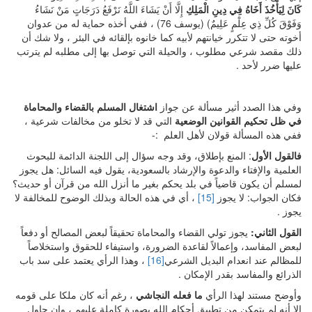
كَانَ لِيَأْخُذَ أَخَاهُ فِي دِينِ الْمَلِكِ
إِلَّا أَنْ يَشَاءَ اللَّهُ نَرْفَعُ دَرَجَاتٍ مَنْ نَشَاءُ
وَفَوْقَ كُلِّ ذِي عِلْمٍ عَلِيمٌ) (يوسف 76) ، ففي أخذه حماية له من عدوان
أخوته حتى لا تتكرر خيانتهم لأبيه كما خانوه بإلقائه في البئر ، ولا شك أن
ذلك مقصد شرعي مطلوب ، والحيلة التي توصل بها إلى مطلبه لم يترتب
عليها ضرر لأحد .
وفي هذا الصدد أثير مسألة عن جواز
اشتغال المسلم بالقضاء والمحاماة
في ظل تحكيم القوانين الوضعية
التي قد لا تخلو من مخالفات شرعية ،
ففي هذه المسألة قولان لأهل العلم :-
فالقول الأول
: المنع بإطلاق، وقد وجه سؤال إلى اللجنة الدائمة للبحوث
العلمية والإفتاء والدعوة والإرشاد بالسعودية، يقول فيه السائل: هل يجوز
لمسلم أن يكون قاضياً في بلد يحكم بغير ما أنزل الله من قرآن أو حديث؟
فكان الجواب: لا يجوز
[15]
، أي في هذه الحالة وبذلك الوضوح للمخالفة لا
يجوز .
القول الثاني:
يجوز تولي القضاء والمحاماة تحقيقاً لبعض المصالح أو دفعاً
لبعض المفاسد، وإعمالاً لقاعدة الضرورة، واستيفاء للحقوق واستخلاصاً
للمظالم عند انعدام البديل الشرعي
[16]
، وهذا الرأي يعتمد على سد باب
الذرائع والمفاسد بقدر الإمكان .
وأوضح مستند لهذا الرأي
ما فعله النجاشي
، رغم أنه كان ملكا على قومه
إلا أنه لم يتمكن من تطبيق أحكام الله بصورة كاملة عليهم ، وإن حاول