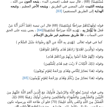
مُسْتَقِيمًا) (68) ، قال سيد قطب (فمجرد البدء ،
يتبعه العون
من الله ،
ويتبعه التثبيت
على المضي في الطريق ،
ويتبعه الأجر
العظيم ،
وتتبعه
الهداية
إلى الطريق المستقيم)
[63]
.
قوله (وَلَهَدَيْنَاهُمْ صِرَاطًا مُسْتَقِيمًا) (68) قال ابن تيمية (فَقَدْ أَخْبَرَ أَنَّهُ مَنْ
فَعَلَ
مَا يُؤْمَرُ بِهِ
، يَهْدِيهِ اللَّهُ صِرَاطًا مُسْتَقِيمًا)
[64]
، يعني يثبته على الحق
حتى الممات
، فلا طريق مستقيم غير طريق الإسلام
.
كما في قوله تَعَالَى (يَهْدِي بِهِ اللَّهُ مَنِ اتَّبَعَ رِضْوَانَهُ سُبُلَ السَّلَامِ )
وقوله (وَالَّذِينَ اهْتَدَوْا زَادَهُمْ هُدًى وَآتَاهُمْ تَقْوَاهُمْ)
وقوله (إنَّهُمْ فِتْيَةٌ آمَنُوا بِرَبِّهِمْ وَزِدْنَاهُمْ هُدًى)
وقوله (ذَلِكَ الْكِتَابُ لَا رَيْبَ فِيهِ هُدًى لِلْمُتَّقِينَ)
وقوله (هَذَا بَصَائِرُ لِلنَّاسِ وَهُدًى وَرَحْمَةٌ لِقَوْمٍ يُوقِنُونَ)
وقوله (هَذَا بَصَائِرُ مِنْ رَبِّكُمْ وَهُدًى وَرَحْمَةٌ لِقَوْمٍ يُؤْمِنُونَ)
[65]
.
وفي قوله (وَمَنْ يُطِعِ اللَّهَ وَالرَّسُولَ فَأُولَئِكَ مَعَ الَّذِينَ أَنْعَمَ اللَّهُ عَلَيْهِمْ مِنَ
النَّبِيِّينَ وَالصِّدِّيقِينَ وَالشُّهَدَاءِ وَالصَّالِحِينَ وَحَسُنَ أُولَئِكَ رَفِيقًا (69) ذَلِكَ
الْفَضْلُ مِنَ اللَّهِ وَكَفَى بِاللَّهِ عَلِيمًا) (70) فلو أن طاعة الله ورسوله تكون
ببيع النفس والمال والأهل لله ، فإنها في حقيقتها
إعادة الأمانات التي