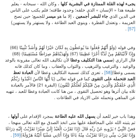
يجىء لهذه القلة الممتازة في البشرية كلها
، وكان الله - سبحانه - يعلم
طبيعة هذا « الإنسان » الذي خلقه؛ وحدود طاقته؛ فلم يكتب على الناس
في الدين الذي
جاء للبشر أجمعين
، إلا ما هو
ميسر
للجميع؛ حين تصح
العزيمة ، وتعتدل الفطرة ، وينوي العبد الطاعة ، ولا يستهتر ولا يستهين)
.
[57]
وفي قوله (وَلَوْ أَنَّهُمْ فَعَلُوا مَا يُوعَظُونَ بِهِ لَكَانَ خَيْرًا لَهُمْ وَأَشَدَّ تَثْبِيتًا (66)
وَإِذًا لَآَتَيْنَاهُمْ مِنْ لَدُنَّا أَجْرًا عَظِيمًا (67) وَلَهَدَيْنَاهُمْ صِرَاطًا مُسْتَقِيمًا) (68)
قال الرازي (
سمي هذا التكليف وعظا
لأن تكاليف الله تعالى مقرونة بالوعد
والوعيد ، والترغيب والترهيب ، والثواب والعقاب ، وما كان كذلك فانه
يسمى وعظا)
[58]
، تعزى كذلك تسمية التكاليف وعظا لأن
العبادة تعظ
العبد فتحمله على التقوى
كما في قوله تعالى (يَا أَيُّهَا النَّاسُ اعْبُدُوا رَبَّكُمُ
الَّذِي خَلَقَكُمْ وَالَّذِينَ مِنْ قَبْلِكُمْ لَعَلَّكُمْ تَتَّقُونَ) (البقرة 21) فالأمر بالعبادة
تلاه بيان أثرها وهو تحصيل التقوى ، من هنا كانت العبادة وعظا للعبد ، تنهيه
عن المناهي وتحمله على الازياد في الطاعات .
وهذا باب خير للعبد أن
يسهل الله عليه
الطاعة
بمجرد الإقدام على
أولها
،
ثم يثبته الله علي المحافظة عليها متى اتخذ الصدق مع الله تعالى منهجا ،
فعنْ النَّبِيِّ r يَرْوِيهِ عَنْ رَبِّهِ قَالَ (إِذَا تَقَرَّبَ الْعَبْدُ إِلَيَّ شِبْرًا تَقَرَّبْتُ إِلَيْهِ ذِرَاعًا
وَإِذَا تَقَرَّبَ مِنِّي ذِرَاعًا تَقَرَّبْتُ مِنْهُ بَاعًا وَإِذَا أَتَانِي مَشْيًا أَتَيْتُهُ هَرْوَلَةً)
[59]
.