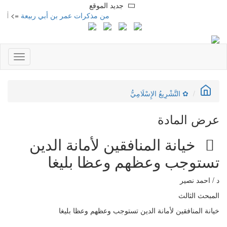
جديد الموقع
من مذكرات عمر بن أبي ربيعة
=> أ. محمود محمد
Toggle
gation
✿ التَّشْرِيعُ الإِسْلَامِيُّ
عرض المادة
خيانة المنافقين لأمانة الدين
تستوجب وعظهم وعظا بليغا
د / احمد نصير
المبحث الثالث
خيانة المنافقين لأمانة الدين تستوجب وعظهم وعظا بليغا