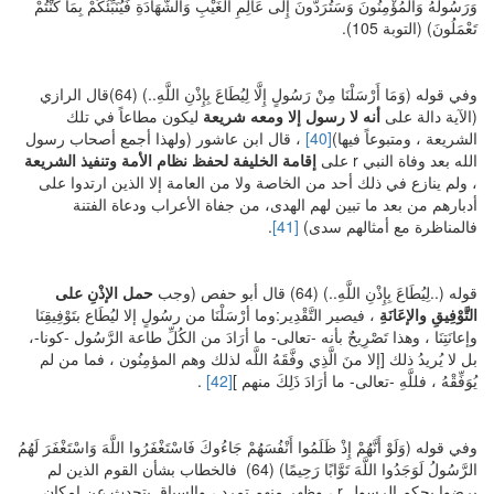
وَرَسُولُهُ وَالْمُؤْمِنُونَ وَسَتُرَدُّونَ إِلَى عَالِمِ الْغَيْبِ وَالشَّهَادَةِ فَيُنَبِّئُكُمْ بِمَا كُنْتُمْ
تَعْمَلُونَ) (التوبة 105).
وفي قوله (وَمَا أَرْسَلْنَا مِنْ رَسُولٍ إِلَّا لِيُطَاعَ بِإِذْنِ اللَّهِ..) (64)قال الرازي
(الآية دالة على
أنه لا رسول إلا ومعه شريعة
ليكون مطاعاً في تلك
الشريعة ، ومتبوعاً فيها)
[40]
، قال ابن عاشور (ولهذا أجمع أصحاب رسول
الله بعد وفاة النبي r على
إقامة الخليفة
لحفظ نظام الأمة وتنفيذ الشريعة
، ولم ينازع في ذلك أحد من الخاصة ولا من العامة إلا الذين ارتدوا على
أدبارهم من بعد ما تبين لهم الهدى، من جفاة الأعراب ودعاة الفتنة
فالمناظرة مع أمثالهم سدى)
[41]
.
قوله (..لِيُطَاعَ بِإِذْنِ اللَّهِ..) (64) قال أبو حفص (وجب
حمل الإذْنِ على
التَّوْفِيقِ والإعَانَةِ
، فيصير التَّقْدِير:وما أرْسَلْنَا من رسُولٍ إلا ليُطَاع بتَوْفِيقِنَا
وإعانَتِنَا ، وهذا تَصْرِيحٌ بأنه -تعالى- ما أرَادَ من الكُلِّ طاعة الرَّسُول -كونا-،
بل لا يُريدُ ذلك [إلا منَ الَّذِي وفَّقَهُ اللَّه لذلك وهم المؤمِنُون ، فما من لم
يُوَفِّقْهُ ، فللَّهِ -تعالى- ما أرَادَ ذَلِكَ منهم ]
[42]
.
وفي قوله (وَلَوْ أَنَّهُمْ إِذْ ظَلَمُوا أَنْفُسَهُمْ جَاءُوكَ فَاسْتَغْفَرُوا اللَّهَ وَاسْتَغْفَرَ لَهُمُ
الرَّسُولُ لَوَجَدُوا اللَّهَ تَوَّابًا رَحِيمًا) (64) فالخطاب بشأن القوم الذين لم
يرضوا بحكم الرسول r ، وظهر منهم تمرد ، والسياق يتحدث عن إمكان