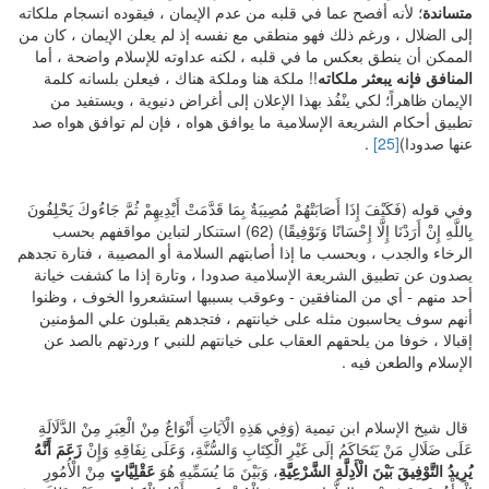
متساندة
؛ لأنه أفصح عما في قلبه من عدم الإيمان ، فيقوده انسجام ملكاته
إلى الضلال ، ورغم ذلك فهو منطقي مع نفسه إذ لم يعلن الإيمان ، كان من
الممكن أن ينطق بعكس ما في قلبه ، لكنه عداوته للإسلام واضحة ، أما
المنافق فإنه يبعثر ملكاته
!! ملكة هنا وملكة هناك ، فيعلن بلسانه كلمة
الإيمان ظاهراً؛ لكي ينْفُذ بهذا الإعلان إلى أغراض دنيوية ، ويستفيد من
تطبيق أحكام الشريعة الإسلامية ما يوافق هواه ، فإن لم توافق هواه صد
عنها صدودا)
[25]
.
وفي قوله (فَكَيْفَ إِذَا أَصَابَتْهُمْ مُصِيبَةٌ بِمَا قَدَّمَتْ أَيْدِيهِمْ ثُمَّ جَاءُوكَ يَحْلِفُونَ
بِاللَّهِ إِنْ أَرَدْنَا إِلَّا إِحْسَانًا وَتَوْفِيقًا) (62) استنكار لتباين مواقفهم بحسب
الرخاء والجدب ، وبحسب ما إذا أصابتهم السلامة أو المصيبة ، فتارة تجدهم
يصدون عن تطبيق الشريعة الإسلامية صدودا ، وتارة إذا ما كشفت خيانة
أحد منهم - أي من المنافقين - وعوقب بسببها استشعروا الخوف ، وظنوا
أنهم سوف يحاسبون مثله على خيانتهم ، فتجدهم يقبلون علي المؤمنين
إقبالا ، خوفا من يلحقهم العقاب على خيانتهم للنبي r وردتهم بالصد عن
الإسلام والطعن فيه .
قال شيخ الإسلام ابن تيمية (وَفِي هَذِهِ الْآيَاتِ أَنْوَاعٌ مِنْ الْعِبَرِ مِنْ الدَّلَالَةِ
عَلَى ضَلَالِ مَنْ يَتَحَاكَمُ إلَى غَيْرِ الْكِتَابِ وَالسُّنَّةِ، وَعَلَى نِفَاقِهِ وَإِنْ
زَعَمَ أَنَّهُ
يُرِيدُ التَّوْفِيقَ بَيْنَ الْأَدِلَّةِ الشَّرْعِيَّةِ
، وَبَيْنَ مَا يُسَمِّيهِ هُوَ
عَقْلِيَّاتٍ
مِنْ الْأُمُورِ