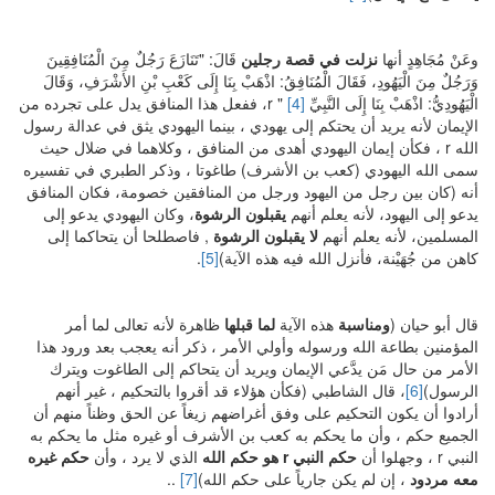
وعَنْ مُجَاهِدٍ أنها
نزلت في قصة رجلين
قَالَ: "تَنَازَعَ رَجُلٌ مِنَ الْمُنَافِقِينَ
وَرَجُلٌ مِنَ الْيَهُودِ، فَقَالَ الْمُنَافِقُ: اذْهَبْ بِنَا إِلَى كَعْبِ بْنِ الأَشْرَفِ، وَقَالَ
الْيَهُودِيُّ: اذْهَبْ بِنَا إِلَى النَّبِيِّ r "
[4]
، ففعل هذا المنافق يدل على تجرده من
الإيمان لأنه يريد أن يحتكم إلى يهودي ، بينما اليهودي يثق في عدالة رسول
الله r ، فكأن إيمان اليهودي أهدى من المنافق ، وكلاهما في ضلال حيث
سمى الله اليهودي (كعب بن الأشرف) طاغوتا ، وذكر الطبري في تفسيره
أنه (كان بين رجل من اليهود ورجل من المنافقين خصومة، فكان المنافق
يدعو إلى اليهود، لأنه يعلم أنهم
يقبلون الرشوة
، وكان اليهودي يدعو إلى
المسلمين، لأنه يعلم أنهم
لا يقبلون الرشوة
, فاصطلحا أن يتحاكما إلى
كاهن من جُهَيْنة، فأنزل الله فيه هذه الآية)
[5]
.
قال أبو حيان (
ومناسبة
هذه الآية
لما قبلها
ظاهرة لأنه تعالى لما أمر
المؤمنين بطاعة الله ورسوله وأولي الأمر ، ذكر أنه يعجب بعد ورود هذا
الأمر من حال مَن يدَّعي الإيمان ويريد أن يتحاكم إلى الطاغوت ويترك
الرسول)
[6]
، قال الشاطبي (فكأن هؤلاء قد أقروا بالتحكيم ، غير أنهم
أرادوا أن يكون التحكيم على وفق أغراضهم زيغاً عن الحق وظناً منهم أن
الجميع حكم ، وأن ما يحكم به كعب بن الأشرف أو غيره مثل ما يحكم به
النبي r ، وجهلوا أن
حكم النبي
r
هو حكم الله
الذي لا يرد ، وأن
حكم غيره
معه مردود
، إن لم يكن جارياً على حكم الله)
[7]
..