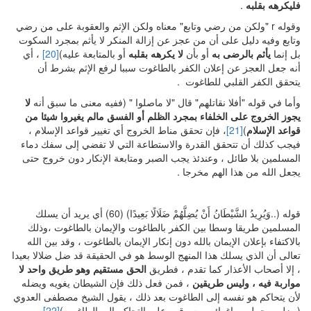
فليكرهه بقلبه
.
وقوله r "ولكن من رضي وتابع" معناه ولكن الإثم والعقوبة على من رضي
وتابع وفيه دليل على أن من عجز عن إزالة المنكر لا يأثم بمجرد السكوت
بل إنما
يأثم بالرضى به
أو بأن
لا يكرهه بقلبه
أو بالمتابعة عليه)
[20]
، أي
أنه جعل العجز عن إعلان الكفر بالطاغوت سببا لرفع الإثم بشرط أن
يتحقق الكفر القلبي للطاغوت .
وأما في قوله "أفلا نقاتلهم" قال "لا ماصلوا " (ففيه معنى ما سبق أنه
لا
يجوز الخروج على الخلفاء بمجرد الظلم أو الفسق مالم يغيروا شيئا من
قواعد الإسلام
)
[21]
، فإن تحقق مناط الخروج أي تغيير قواعد الإسلام ،
فيجب كذلك أن تتحقق القدرة والاستطاعة التي لا تفضي إلى سفك دماء
المسلمين بلا طائل ، وعندئذ يجب الصبر ومتابعة الإنكار دون خروج حتى
يجعل الله من هذا الهم مخرجا .
قوله (..وَيُرِيدُ الشَّيْطَانُ أَنْ يُضِلَّهُمْ ضَلَالًا بَعِيدًا) (60) أي يريد أن يسلك
المسلمين طريقا وسطا بين الكفر بالطاغوت والإيمان بالطاغوت ،وذلك
بالاكتفاء بإعلان الإيمان بالله دون إنكار الإيمان بالطاغوت ، وقد بين الله
تعالى أن الذي يسلك هذا المنهج الوسط هو في الحقيقة قد ضل ضلالا بعيدا
، إلا أصحاب الأعذار كما تقدم ، فطريق
الحق مستقيم وهو طريق واحد لا
مواربة فيه ، وليس طريقين
، فمن فعل ذلك فإن الشيطان يغويه ويضله
لأن يتحاكم هو نفسه إلى الطاغوت بعد ذلك ، يقول الشيخ مصطفى العدوي
(يضلهم بحملهم وإغوائهم وسوقهم على التحاكم إلى الطاغوت)
[22]
.