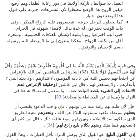
العمل بلا ضوابط ، تاركة أولادها في دور رعاية الطفل وهم رضع ،
فيقبل الزوج هذا الوضع مضطرا لأن التشريعات أجبرته على قبول
هذا الوضع دون اختيار .
كما يجعلون للرجل حريته ، فيعسرون عليه الزواج المبكر ، وفي
ذات الوقت يخترعون له عدة بدائل لإفضاء شهوته في الحرام ،
حتى أنهم اخترعوا ربوتا يشبه الإنسان للعلاقات الحميمية ، وسعره
أقل من تكلفة الزواج ، وهكذا يدعون إلى ما لا يرضاه الله ورسوله
باسم الإحسان والتوفيق .
وفي قوله (أُولَئِكَ الَّذِينَ يَعْلَمُ اللَّهُ مَا فِي قُلُوبِهِمْ فَأَعْرِضْ عَنْهُمْ وَعِظْهُمْ وَقُلْ
لَهُمْ فِي أَنْفُسِهِمْ قَوْلًا بَلِيغًا) (63) إشارة إلى المنافقين أمر الله بالإعراض
عن احتجاجهم بحسن النية كي لا يأبه المؤمنون لاعتذارهم ، ولا يعتد النبي r
بأعذارهم ، ولا يستغفر لهم ، قال ابن عاشور (
وحقيقة الإعراض عدم
الالتفات إلى الشيء بقصد التباعد عنه
... واستعمل استعمالا شائعا في
الترك والإمساك عن المخالطة والمحادثة)
[33]
.
فإن لان قلبه لهم رغبة منه في توبتهم ، فإن واجب الدعوة يقتضي أن
يعظهم
موعظة تكفيه مسئولية البلاغ عن الله ،
وتحذرهم
مغبة الطريق
الذي سلكوه ضد الإسلام ،
وتبين
لهم سوء عاقبة ذلك ، قال ابن كثير أي :
(انصحهم فيما بينك وبينهم
بكلام بليغ رادع لهم
)
[34]
.
إذن "
القول البليغ
" هو القول الذي يوصل المراد بأقل العبارات ، وهذا القول