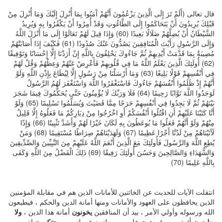
قال تعالى (أَلَمْ تَرَ إِلَى الَّذِينَ يَزْعُمُونَ أَنَّهُمْ آَمَنُوا بِمَا أُنْزِلَ إِلَيْكَ وَمَا أُنْزِلَ مِنْ
قَبْلِكَ يُرِيدُونَ أَنْ يَتَحَاكَمُوا إِلَى الطَّاغُوتِ وَقَدْ أُمِرُوا أَنْ يَكْفُرُوا بِهِ وَيُرِيدُ
الشَّيْطَانُ أَنْ يُضِلَّهُمْ ضَلَالًا بَعِيدًا (60) وَإِذَا قِيلَ لَهُمْ تَعَالَوْا إِلَى مَا أَنْزَلَ اللَّهُ
وَإِلَى الرَّسُولِ رَأَيْتَ الْمُنَافِقِينَ يَصُدُّونَ عَنْكَ صُدُودًا (61) فَكَيْفَ إِذَا أَصَابَتْهُمْ
مُصِيبَةٌ بِمَا قَدَّمَتْ أَيْدِيهِمْ ثُمَّ جَاءُوكَ يَحْلِفُونَ بِاللَّهِ إِنْ أَرَدْنَا إِلَّا إِحْسَانًا وَتَوْفِيقًا
(62) أُولَئِكَ الَّذِينَ يَعْلَمُ اللَّهُ مَا فِي قُلُوبِهِمْ فَأَعْرِضْ عَنْهُمْ وَعِظْهُمْ وَقُلْ لَهُمْ
فِي أَنْفُسِهِمْ قَوْلًا بَلِيغًا (63) وَمَا أَرْسَلْنَا مِنْ رَسُولٍ إِلَّا لِيُطَاعَ بِإِذْنِ اللَّهِ وَلَوْ
أَنَّهُمْ إِذْ ظَلَمُوا أَنْفُسَهُمْ جَاءُوكَ فَاسْتَغْفَرُوا اللَّهَ وَاسْتَغْفَرَ لَهُمُ الرَّسُولُ
لَوَجَدُوا اللَّهَ تَوَّابًا رَحِيمًا (64) فَلَا وَرَبِّكَ لَا يُؤْمِنُونَ حَتَّى يُحَكِّمُوكَ فِيمَا شَجَرَ
بَيْنَهُمْ ثُمَّ لَا يَجِدُوا فِي أَنْفُسِهِمْ حَرَجًا مِمَّا قَضَيْتَ وَيُسَلِّمُوا تَسْلِيمًا (65) وَلَوْ
أَنَّا كَتَبْنَا عَلَيْهِمْ أَنِ اقْتُلُوا أَنْفُسَكُمْ أَوِ اخْرُجُوا مِنْ دِيَارِكُمْ مَا فَعَلُوهُ إِلَّا قَلِيلٌ
مِنْهُمْ وَلَوْ أَنَّهُمْ فَعَلُوا مَا يُوعَظُونَ بِهِ لَكَانَ خَيْرًا لَهُمْ وَأَشَدَّ تَثْبِيتًا (66) وَإِذًا
لَآَتَيْنَاهُمْ مِنْ لَدُنَّا أَجْرًا عَظِيمًا (67) وَلَهَدَيْنَاهُمْ صِرَاطًا مُسْتَقِيمًا (68) وَمَنْ
يُطِعِ اللَّهَ وَالرَّسُولَ فَأُولَئِكَ مَعَ الَّذِينَ أَنْعَمَ اللَّهُ عَلَيْهِمْ مِنَ النَّبِيِّينَ وَالصِّدِّيقِينَ
وَالشُّهَدَاءِ وَالصَّالِحِينَ وَحَسُنَ أُولَئِكَ رَفِيقًا (69) ذَلِكَ الْفَضْلُ مِنَ اللَّهِ وَكَفَى
بِاللَّهِ عَلِيمًا (70)
انتقلت الآيات للحديث عن الخائنين للأمانات الذين هم في مقابلة المؤمنين
الذين يحافظون على العهود والأمانات ومنها أمانة الدين والحكم ، فيطيعون
الله ورسوله وأولي الأمر ، بيد أن المنافقين
يخونون
أمانة هذا الدين ،
ولا
يطيعون
أئمتهم ،
ويتمردون
عليهم ، ويعلنون عصيانهم ،
ويحتكمون
لغير