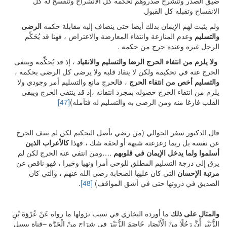
ضيق الصدر وتنشرح صدروهم لحكمه كل الانشراح وتنفسح له كل
الانفساح وتقبله كل القبول
ولم يثبت لهم الإيمان بذلك أيضا حتى ينضاف إليه مقابلة حكمه
الرضى
والتسليم
وعدم المنازعة وانتفاء المعارضة والاعتراض ، فهنا قد يُحَكِّم
الرجل غيره وعنده حرج من حكمه .
ولا يلزم من انتفاء الحرج الرضا والتسليم والانقياد
، إذ قد يُحكِّمه وينتفى
الحرج عنه في تحكيمه ولكن لا ينقاد قلبه ولا يرضى كل الرضى بحكمه ،
والتسليم أخص من انتفاء الحرج
، فالحرج مانع والتسليم أمر وجودي ولا
يلزم من انتفاء الحرج حصوله بمجرد انتفائه ،إذ قد ينتفي الحرج ويبقى
القلب فارغا منه ومن الرضى به والتسليم له فتأمله)
[47]
قال الدكتور سفر الحوالي (من رضي بأصل التحكيم لكن لم ينتف الحرج
عن نفسه بل ربما زعزعته شبهة أو لحقه شك ، فهذا
كالأعراب الذين
أسلموا ولما يدخل الإيمان في قلوبهم
.…ومن انتفي عنه الحرج لكن لم
يرق إلى درجة التسليم المطلق للوحي أمرا ونهيا وخبرا ، فهو ناقص عن
مرتبة الإحسان
التي كان عليها الصحابة رضي الله عنهم ، والتي كان
الصديق في ذروتها حتى في أشق المواقف)
[48]
.
والمثال على ذلك
ما أورده البخاري في سبب نزولها ما رواه عَنْ عُرْوَةَ بْنِ
الزُّبَيْرِ أَنَّ رَجُلًا مِنْ الْأَنْصَارِ خَاصَمَ الزُّبَيْرَ فِي شِرَاجٍ مِنْ الْحَرَّةِ –قناة يسيل