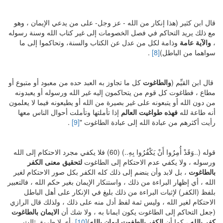
قال ابن كثير (هذا إنكار من الله - عز وجل- على من يدعي الإيمان ، وهو
مع ذلك يريد التحاكم في فصل الخصومات إلى غير كتاب الله وسنة رسوله
،
والآية عامة
وذامة لكل من عدل عن الكتاب والسنة، وتحاكموا إلى ما
سواهما من الباطل)
[8]
.
قال ابن القيِّم (
والطاغوت
كل ما تجاوز به العبد حده من معبود أو متبوع أو
مطاع ، فطاغوت كل قوم من يتحاكمون إليه غير الله ورسوله أو يعبدونه
من دون الله أو يتبعونه على غير بصيرة من الله أو يطيعونه فيما لا يعلمون
أنه طاعة لله
فهذه طواغيت العالم
إذا تأملتها وتأملت أحوال الناس معها
رأيت أكثرهم من عبادة الله إلى عبادة الطاغوت "
[9]
.
قوله (..وَقَدْ أُمِرُوا أَنْ يَكْفُرُوا بِهِ..) (60) فلا يكفي مجرد الاحتكام إلى الله
ورسوله ، ولا يكفي عدم الاحتكام إلى الطاغوت
لتحقيق معنى الكفر
بالطاغوت
، بل لابد وأن ينضم إلى ذلك كله الكفر بكل صور الاحتكام لغير
الله ، أي إظهار البراءة من ذلك ، واستنكار الإيمان بغير حكم الله ، فالتعبير
بلفظ (الكفر) لإثبات البراءة من ذلك بليغ في الإنكار على أهل الباطل
الاحتكام لغير الله ، وليس ثمة لفظ أدل منه على ذلك ، ولذلك قال الرازي
(جعل التحاكم إلى الطاغوت يكون ايمانا به ، ولا شك أن
الايمان بالطاغوت
كفر بالله
، كما أن
الكفر بالطغوت إيمان بالله
)
[10]
،أي لا طريق ثالث