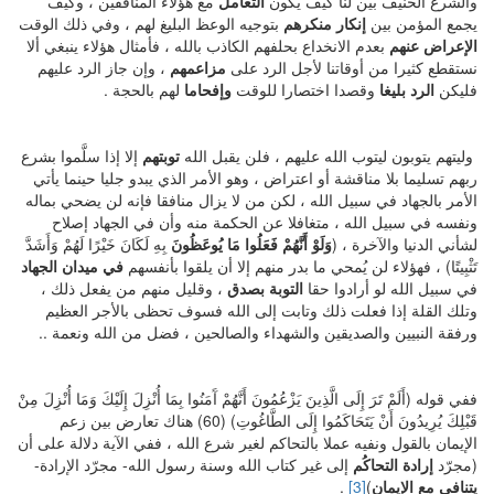
والشرع الحنيف بيَّن لنا كيف يكون
التعامل
مع هؤلاء المنافقين ، وكيف
يجمع المؤمن بين
إنكار
منكرهم
بتوجيه الوعظ البليغ لهم ، وفي ذلك الوقت
الإعراض
عنهم
بعدم الانخداع بحلفهم الكاذب بالله ، فأمثال هؤلاء ينبغي ألا
نستقطع كثيرا من أوقاتنا لأجل الرد على
مزاعمهم
، وإن جاز الرد عليهم
فليكن
الرد بليغا
وقصدا اختصارا للوقت
وإفحاما
لهم بالحجة .
وليتهم يتوبون ليتوب الله عليهم ، فلن يقبل الله
توبتهم
إلا إذا سلَّموا بشرع
ربهم تسليما بلا مناقشة أو اعتراض ، وهو الأمر الذي يبدو جليا حينما يأتي
الأمر بالجهاد في سبيل الله ، لكن من لا يزال منافقا فإنه لن يضحي بماله
ونفسه في سبيل الله ، متغافلا عن الحكمة منه وأن في الجهاد إصلاح
لشأني الدنيا والآخرة ، (
وَلَوْ أَنَّهُمْ فَعَلُوا مَا يُوعَظُونَ
بِهِ لَكَانَ خَيْرًا لَهُمْ وَأَشَدَّ
تَثْبِيتًا) ، فهؤلاء لن يُمحي ما بدر منهم إلا أن يلقوا بأنفسهم
في ميدان الجهاد
في سبيل الله لو أرادوا حقا
التوبة بصدق
، وقليل منهم من يفعل ذلك ،
وتلك القلة إذا فعلت ذلك وتابت إلى الله فسوف تحظى بالأجر العظيم
ورفقة النبيين والصديقين والشهداء والصالحين ، فضل من الله ونعمة ..
ففي قوله (أَلَمْ تَرَ إِلَى الَّذِينَ يَزْعُمُونَ أَنَّهُمْ آَمَنُوا بِمَا أُنْزِلَ إِلَيْكَ وَمَا أُنْزِلَ مِنْ
قَبْلِكَ يُرِيدُونَ أَنْ يَتَحَاكَمُوا إِلَى الطَّاغُوتِ) (60) هناك تعارض بين زعم
الإيمان بالقول ونفيه عملا بالتحاكم لغير شرع الله ، ففي الآية دلالة على أن
(مجرّد
إرادة التحاكُم
إلى غير كتاب الله وسنة رسول الله- مجرّد الإرادة-
يتنافى مع الإيمان
)
[3]
.