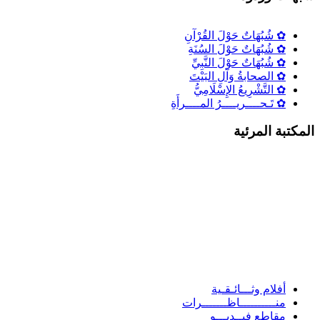
✿ شُبُهَاتٌ حَوْلَ القُرْآنِ
✿ شُبُهَاتٌ حَوْلَ السُنَةِ
✿ شُبُهَاتٌ حَوْلَ النَّبِيِّ
✿ الصحابةُ وَآلِ البَيْتَ
✿ التَّشْرِيعُ الإِسْلَامِيُّ
✿ تَـحــــريــــرُ المــــرأَةِ
لمكتبة المرئية
أفلام وثـــائـقـية
منــــــــــاظـــــــرات
مقاطع فيــديـــو