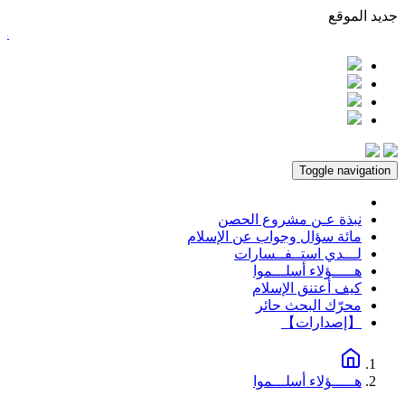
ديد الموقع
من مذ
Toggle navigation
نبذة عـن مشروع الحصن
مائة سؤال وجواب عن الإسلام
لـــدي استــفــسارات
هـــــؤلاء أسلـــموا
كيف أعتنق الإسلام
محرّك البحث حائر
【إصدارات】
هـــــؤلاء أسلـــموا