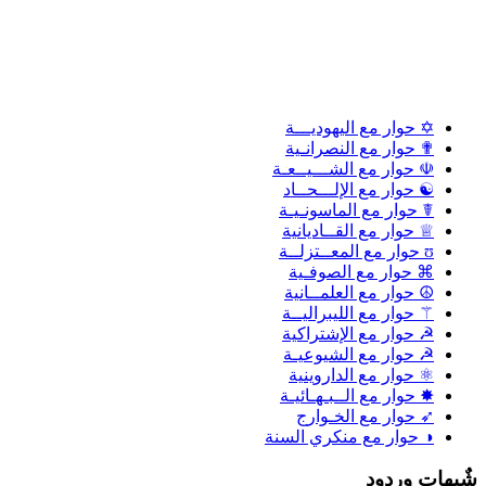
✡ حوار مع اليهوديـــة
✟ حوار مع النصرانـية
☫ حوار مع الشـــيــعـة
☯ حوار مع الإلـــحــاد
☤ حوار مع الماسونـيـة
♕ حوار مع القــاديانية
ʊ حوار مع المعــتزلــة
⌘ حوار مع الصوفـية
☮ حوار مع العلمــانية
⚚ حوار مع الليبراليــة
☭ حوار مع الإشتراكية
☭ حوار مع الشيوعيـة
⚛ حوار مع الداروينية
✸ حوار مع الــبـهـائيـة
➶ حوار مع الخـوارج
◑ حوار مع منكري السنة
ٌبهات وردود