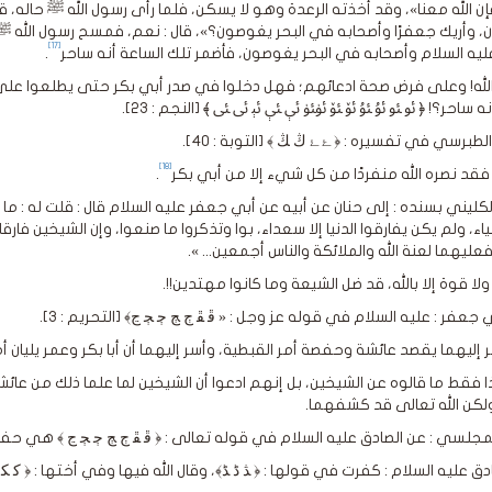
ن الله معنا»، وقد أخذته الرعدة وهو لا يسكن، فلما رأى رسول الله ﷺ حاله، قا
، وأريك جعفرًا وأصحابه في البحر يغوصون؟»، قال : نعم، فمسح رسول الله ﷺ 
[17]
يه السلام وأصحابه في البحر يغوصون، فأضمر تلك الساعة أنه ساحر
.
لله! وعلى فرض صحة ادعائهم؛ فهل دخلوا في صدر أبي بكر حتى يطلعوا على ض
ه ساحر؟! ﴿ ﯮ ﯯ ﯰ ﯱ ﯲ ﯳ ﯴﯵ ﯶ ﯷ ﯸ ﯹ ﯺ ﴾ [النجم : 23].
طبرسي في تفسيره : ﴿ ﮰ ﮱ ﯓ ﯔ ﴾ [التوبة : 40].
[18]
 فقد نصره الله منفردًا من كل شيء إلا من أبي بكر
.
كليني بسنده : إلى حنان عن أبيه عن أبي جعفر عليه السلام قال : قلت له : ما كا
بياء، ولم يكن يفارقوا الدنيا إلا سعداء، بوا وتذكروا ما صنعوا، وإن الشيخين فارقا
عليهما لعنة الله والملائكة والناس أجمعين... ».
لا قوة إلا بالله، قد ضل الشيعة وما كانوا مهتدين!!.
جعفر : عليه السلام في قوله عز وجل : « ﭰ ﭱ ﭲ ﭳ ﭴ ﭵ ﭶ﴾ [التحريم : 3].
ر إليهما يقصد عائشة وحفصة أمر القبطية، وأسر إليهما أن أبا بكر وعمر يليان أ
 فقط ما قالوه عن الشيخين، بل إنهم ادعوا أن الشيخين لما علما ذلك من عا
كن الله تعالى قد كشفهما.
مجلسي : عن الصادق عليه السلام في قوله تعالى : ﴿ ﭰ ﭱ ﭲ ﭳ ﭴ ﭵ ﭶ ﴾ هي حف
ق عليه السلام : كفرت في قولها : ﴿ ﮇ ﮈ ﮉ﴾، وقال الله فيها وفي أختها : ﴿ ﮐ ﮑ ﮒ ﮓ ﮔ ﮕ ﮖ ﴾ [التحريم