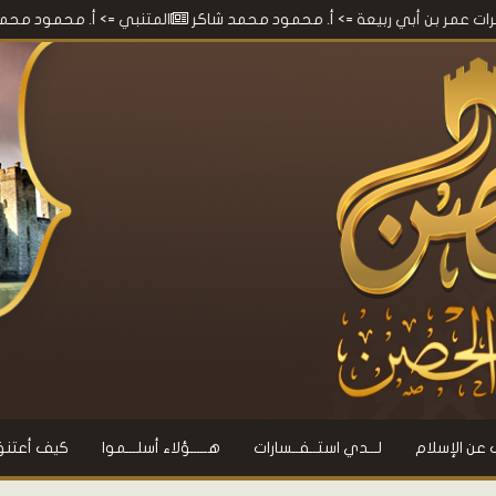
بي ربيعة
=> أ. محمود محمد شاكر
المتنبي
=> أ. محمود محمد شاكر
م
 عن الإسلام
لـــدي استــفــسارات
هـــــؤلاء أسلـــموا
كيف أعتنق 