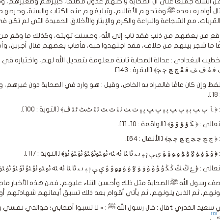
اتفق أهل السُّنَّة جميعًا على أن الصحابة y كلهم عدول مطلقً
ال أوامره بعده ﷺ وفتحهم الأقاليم، وتبليغهم عنه الكتاب والسنة، وحرصهم
القربات، مع الشجاعة والبراعة والكرم والإيثار والأخلاق الحميدة التي لم تكن
وقع من بعضهم من ذنب فقد تاب إلى الله، وحسنت توبته، وكذلك ما وقع من 
ضًا ما شجر بينهم من خلاف، فقد اجتهدوا فيه، فأصاب بعضهم فنال أجرين، وأخط
 ﭭ ﭮ ﭯ ﭰ ﭱ ﭲ ﭳ ﭴ ﭵ﴾ [البقرة : 143].
لفظ وإن كان عامًا فالمراد به الخاص، وقيل : هو وارد في الصحابة دون غيرهم،
.
﴿ ﭑ ﭒ ﭓ ﭔ ﭕ ﭖ ﭗ ﭘ ﭙ ﭚ ﭛ ﭜ ﭝ ﭞ ﭟ ﭠ ﭡ ﭢ ﭣ ﭤ ﭥ ﭦﭧ ﭨ ﭩ ﭪ﴾ [التوبة : 100].
ى : ﴿ ﯖ ﯗ ﯘ ﯙ ﯚ﴾ [الواقعة : 10، 11].
 ﭶ ﭷ ﭸ ﭹ ﭺ ﭻ ﭼ ﭽ﴾ [الأنفال : 64].
 ﯙ ﯚ ﯛ ﯜ ﯝ ﯞ ﯟ ﯠ ﯡ ﯢ ﯣ ﯤ ﯥ ﯦ ﯧ ﯨ ﯩ ﯪ ﯫ ﯬ ﯭ ﯮ ﯯﯰ ﯱ ﯲ ﯳ ﯴ﴾ [التوبة : 117].
الى : ﴿ ﮱ ﯓ ﯔ ﯕ ﯖ ﯗ ﯘ ﯙ ﯚ ﯛ ﯜ ﯝ ﯞ ﯟ ﯠﯡ ﯢ ﯣ ﯤ ﯥ ﯦ ﯧ ﯨ ﯩ ﯪ ﯫ ﯬ ﯭ ﯮ ﯯ ﯰ ﯱ ﯲ ﯳ ﯴ 
لونهم، ثم الذين يلونهم، ثم يأتي أقوام بعد ذلك تسبق أيمانهم شهادتهم أ
وعن أبي سعيد الخدري tقال : قال رسول الله ﷺ : « لا تسبوا أصحابي؛ فوا
[10]
»
.