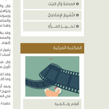
✿ الصحابةُ وَآلِ البَيْتَ
قال : و
ونزاهته
✿ التَّشْرِيعُ الإِسْلَامِيُّ
ورسوله 
والمناص
وهذا مذ
✿ تَـحــــريــــرُ المــــرأَةِ
وقد يظن
والعصمة
إليهم، 
المكتبة المرئية
يقول اب
أسباب ال
قال : ف
تأويل ص
وقد اعت
وما كان
وبعد أن
منهج ال
في الصحا
عقيدة ا
أفلام وثـــائـقـية