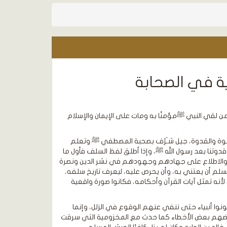
ية في الصحابة
ن لقي النبي ﷺمؤمنًا به ومات على الإيمان والإسلام
أسوة والقدوة، جيل شـَرُف بصحبة المصطفي ﷺ وتعلم
قتدى، وعلى سمته وهديه تربّى، فالصحابة y هم سلفنا وقدوتنا بعد رسول الله ﷺ، وإذا أطلق لفظ السلف فأول ما
صور معيشتهم، والاطلاع على جهادهم وجهودهم في نشر الدين ونصرة
سلم أن يعتني به، وأن يحرص عليه، ليعرف تاريخ سلفه،
لأنه تمثل آيات القرآن وأحكامه، فكانوا صورة واقعية
وا أنبياء حتى ننفي عنهم الوقوع في الزلل، وإنما
ن بعضهم بعض الأخطاء كما حدث مع المخزومية التي سرقت