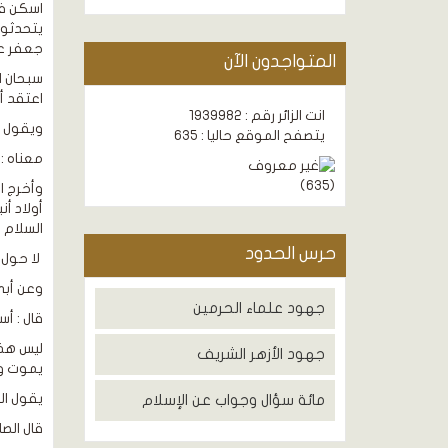
اسكن فإ
يتحدثون
جعفر عل
المتواجدون الآن
سبحان ا
اعتقد أن
انت الزائر رقم : 1939982
ويقول ال
يتصفح الموقع حاليا : 635
معناه :
)
635
(
وأخرج ال
أولاد أن
السلام ف
حرس الحدود
لا حول و
وعن أبي 
جهود علماء الحرمين
قال : أس
ليس هذا
جهود الأزهر الشريف
يموت ول
يقول ال
مائة سؤال وجواب عن الإسلام
قال الصاد