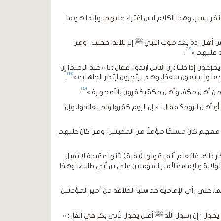
ر يسير، وهذا الكلام ليس افتراء عليهم، وإنما هو ما
اس أهل ردة بعد موت النبي ﷺ إلا ثلاثة، فقلت : ومن
[13]
ته عليهم »
.
ون إذا قلنا : إن الناس ارتدوا، فقال : يا « عبد الرحيم! إن
[14]
علوا يبايعون سعدًا، وهم يرتجزون ارتجاز الجاهلية »
.
[15]
شر من أهل مكة، وأهل مكة يكفرون بالله جهرة »
.
و أهل الروم؟ فقال : « إن الروم كفروا ولم يعاندوا، وإن
معهم كان مسلمًا مؤمنًا من المخبتين، ومن كان عليهم
لك، فليُعلم أنه يقولها (تقية) لأنها عقيدة لا تقبل
المساومة عندهم، إذ لو صحح الشيعي إمامة الشيخين لوجب عليه أن يعترف ببطلان الولاية والإمامة لأمير المؤمنين علي بن أبي طالبt وهذا
ماـ على رأي الإمامية قد سلبا الخلافة من أمير المؤمنين
قول : إن رسول الله ﷺ أقبل يقول لأبي بكر في الغار : «