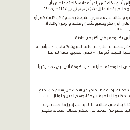
 إلى أبيها، فأفشى إلى أصحابه، فاجتمعا على أن
 لم يفعلا فنزل : ﴿ ﯲ ﯳ ﯴ ﯵ ﯶ ﯷ ﴾ [التحريم : 7].
هو وأمثاله من مفسري الشيعة يحملون كل كلمة كفر أو
على أبي بكر وعمروعثمان وطلحة والزبير؟ وهل أن
جعفر محمد بن علي عن حلية السيوف؟ فقال : « لا بأس به،
 وثبة، واستقبل القبلة، ثم قال : « نعم، الصديق، فمن لم يقل
علي لما ودعته : « أبلغ أهل الكوفة أني بريء ممن تبرأ
 هذه الميزة، فقط تغني عن البحث عن إسلام من تمتع
 بها إلا نفر قليل جدًا، وهم الذين والوا آل البيت.
ا يدل على عدالته، بل لا بد من إحرازها، نعم ثبوت
عليه جمع من العامة من الحكم بعدالة الصحابة كلهم