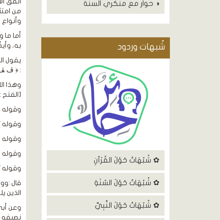
◑ حوار مع منكري السنة
من امتث
وأنواع 
أما ما 
به، وأي
شٌبهات وردود
: ﴿ ﭪ ﭫ ﭬ
وهذا ال
[الفتح : 18]
وقوله : 
وقوله تعال
وقوله : ﴿
وقوله : ﴿
✿ شُبُهَاتٌ حَوْلَ القُرْآنِ
وقوله تع
✿ شُبُهَاتٌ حَوْلَ السُنَةِ
الذين ي
✿ شُبُهَاتٌ حَوْلَ النَّبِيِّ
نصيفه 