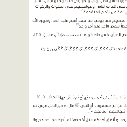
ا، كبيرهم وصغيرهم، وجوبًا لحسن الظن بهم، ونظرًا إلى ما تمهد لهم من المآثر
 على هداية الناس، ومواظبتهم على الصلوات والزكوات
[7]
 في أمة من الأمم المتقدمة
.
بعضهم مما يوجب حدًا فقد أقيم عليه الحد، وطهره الله
[8]
أ البعض الآخر فله أجر واحد
.
يقول الخطيب البغدادي : عدالة الصحابة ثابتة معلومة بتعديل الله لهم، واختياره في نص القرآن، فمن ذلك قوله : ﴿ ﭞ ﭟ ﭠ ﭡ ﭢ﴾ [آل عمران : 110]،
 وقوله : ﴿ ﮏ ﮐ ﮑ ﮒ ﮓ ﮔ ﮕ ﮖ ﮗ ﮘ ﮙ ﮚ ﮛ ﮜ ﮝ ﮞ ﮟ ﮠ ﮡ﴾
ﯵ ﯶ ﯷ ﯸ ﯹ ﯺ ﯻ ﯼ ﯽﯾ ﯿ ﰀ ﰁ ﰂ ﰃ ﰄ ﰅ﴾ [الحشر : 8، 9].
قال :ووصف رسول الله ﷺ الصحابة مثل ذلك وأحسن الثناء عليهم، فمن هذه الأخبار ماجاء عن ابن مسعود t أن النبي ﷺ قال : « خير الناس قرني ثم
[9]
و شهادتهم أيمانهم »
.
لذي نفسي بيده لو أنفق أحدكم مثل أُحُد ذهبًا ما أدرك مد أحدهم ولا