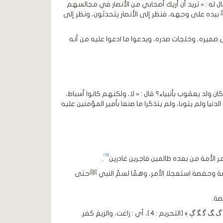
ل له : « تريد أن أريك أصحابي من الأنصار في مجالسهم
بيده على وجهه، فنظر إلى الأنصار يتحدثون، ونظر إلى
ميره، وخلجات صدره، ويدعوا ما ادعوا عليه من أنه
ن ولد يعقوب بأنبياء؟ قال : « لا، ولكنهم كانوا أسباط،
 الدنيا ولم يتوبا، ولم يتذكرا ما صنعا بأمير المؤمنين عليه
[19]
مر الأمة من بعده ظالمين فاجرين غادرين
.
ئشة وحفصة استعجلا الأمر، وهمّا لسمّ النبي ﷺحتى
صة.
 : 4]، أي : زاغت، والزيغ كفر.