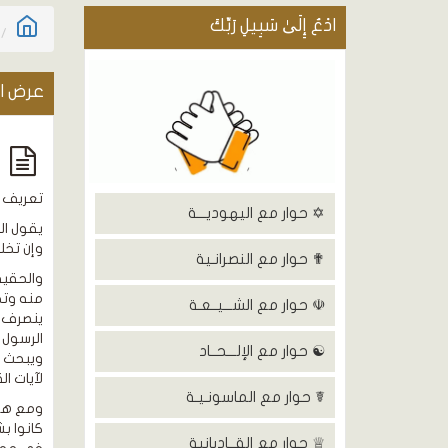
ادْعُ إِلَىٰ سَبِيلِ رَبِّكَ
عرض ال
ا
تعريف ا
✡ حوار مع اليهوديـــة
يقول ال
وإن تخل
✟ حوار مع النصرانـية
والحقيق
☫ حوار مع الشـــيــعـة
الرسول 
☯ حوار مع الإلـــحــاد
ويبحث ع
لآيات ال
☤ حوار مع الماسونـيـة
ومع هذا
كانوا ب
♕ حوار مع القــاديانية