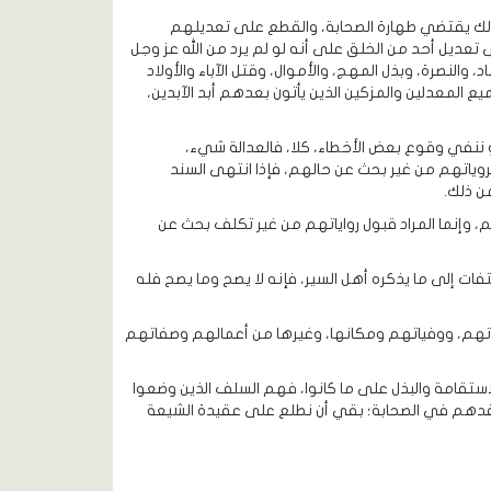
 ذلك يقتضي طهارة الصحابة، والقطع على تعديلهم
تعديل أحد من الخلق على أنه لو لم يرد من الله عز وجل
والنصرة، وبذل المهج، والأموال، وقتل الآباء والأولاد
ع المعدلين والمزكين الذين يأتون بعدهم أبد الآبدين،
و ننفي وقوع بعض الأخطاء، كلا، فالعدالة شيء،
ياتهم من غير بحث عن حالهم، فإذا انتهى السند
من ذلك.
م، وإنما المراد قبول رواياتهم من غير تكلف بحث عن
ات إلى ما يذكره أهل السير، فإنه لا يصح وما يصح فله
اتهم، ووفياتهم ومكانها، وغيرها من أعمالهم وصفاتهم
استقامة والبذل على ما كانوا، فهم السلف الذين وضعوا
 ومعتقدهم في الصحابة؛ بقي أن نطلع على عقيدة الشيعة