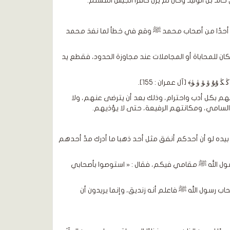
د بن الوليد وكان لم يزل كافرًا الجيش المسلم.
أن أحدًا من أصحاب محمد ﷺ وقع في خطأ لما نفذ محمد
كان للمحاباة أو المجاملات عند مجاوزة الحدود، فقطع يد
ﯙ ﯚ ﯛ ﯜ﴾ [آل عمران : 155].
هم بكل أدب واحترام، وذلك بعد أن يترضى عنهم، ولا
السامي، ومكانتهم الرفيعة، حتى لا يؤذيهم.
فوالذي نفسي بيده لو أن أحدكم أنفق مثل أحد ذهبا ما أدرك مدّ أحدهم
سول الله ﷺ مقامي فيكم، فقال : « استوصوا بأصحابي
حاب رسول الله ﷺ فاعلم أنه زنديق، وإنما يريدون أن