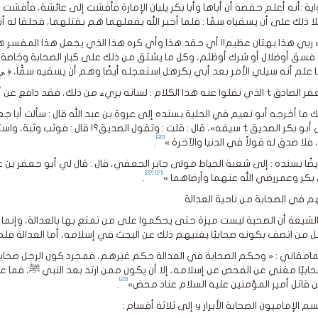
ية :أنه أعلم حفصة أن أباها وأبا بكر يليان الإمارة فأفشت إلى عائشة، فأفشت
ذلك على أن يسقياه سمًا : فلما أخبر الله بفعلهما هم بقتلهما، فحلفا له أنهما
ربي هذا بهتان عظيم!! أي حقد هذا وأي كره هذا الذي يجعل هذا المفسر 
 فسق أوضلال أو شرك أوظلم، وكل ما يشتق من ذلك على كبار الصحابة وخاصة 
م : لسانه بريء من ذلك، فقد دافع عن أبي بكر وعمر في أكثر من حادثة.
 ما أخرجه أبو نعيم في الحلية بسنده إلى عروة بن عبد الله قال : سألت أبا 
قد حلى أبو بكر الصديق t سيفه»، قال : قلت : وتقول الصديق؟! قال : فوثب
[20]
فلا صدق له قولاً في الدنيا والآخرة »
.
يضًا بسنده : إلى شعبة الخياط مولى جابر الجعفي، قال : قال لي أبو جعفر بن 
[22]
[21]
بكر وعمررضي الله عنهما وأرضاهما »
.
 في الصحابة من ناحية العدالة
لشيعة أن الصحبة ليست ميزة حتى يحكموا على من تمتع بها بالعدالة، وإنما
ل من اتصف بكونه صحابيًا يغنيهم ذلك عن البحث في إسلامه، أما العدالة فلم يحظ
مامقاني : « وحكم الصحابة في العدالة حكم غيرهم، فمجرد كون الرجل صحابيًا ل
ابيًا مغني عن الفحص عن إسلامه، إلا أن يكون ممن ارتد بعد النبي ﷺ، فما 
[23]
قاتل أمير المؤمنين عليه السلام عناد محض»
.
ماميون الصحابة الأبرار y إلى ثلاثة أقسام :