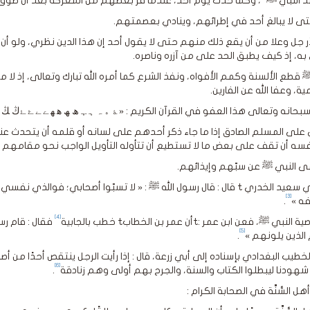
 النبي ﷺ
، وكما حدث يوم أحد، عندما فرّ بعضهم من المعركة بعد أن طوق خال
ى لا يبالغ أحد في إطرائهم، وينادي بعصمتهم.
ر جل وعلا من أن يقع ذلك منهم حتى لا يقول أحد إن هذا الدين نظري، ولو 
 به، إذ كيف يطبق الحد على من آزره وناصره.
 قطع الألسنة وكمم الأفواه، ونفذ الشرع كما أمره الله تبارك وتعالى، إذ لا م
ة، وعفا الله عن الفارين.
حانه وتعالى هذا العفو في القرآن الكريم : « ﮥ ﮦ ﮧ ﮨ ﮩ ﮪ ﮫ ﮬ ﮭ ﮮ ﮯ ﮰ ﮱﯓ ﯔ ﯕ ﯖ ﯗﯘ 
على المسلم الصادق إذا ما جاء ذكر أحدهم على لسانه أو قلمه أن يتحدث عن
فسه أن تقف على بعض ما لا تستطيع أن تتأوله التأويل الواجب نحو مقامهم 
 النبي ﷺ عن سبّهم وإيذائهم.
فعن أبي سعيد الخدري t قال : قال رسول الله ﷺ : « لا تسبّوا أصحابي؛ 
[3]
فه »
.
[4]
ي ﷺ، فعن ابن عمر :tأن عمر بن الخطابt خطب بالجابية
فقال : قام ر
[5]
م الذين يلونهم »
.
خطيب البغدادي بإسناده إلى أبي زرعة، قال : إذا رأيت الرجل ينتقص أحدًا من أص
[6]
شهودنا ليبطلوا الكتاب والسنة، والجرح بهم أولى وهم زنادقة
.
ل السُّنَّة في الصحابة الكرام :