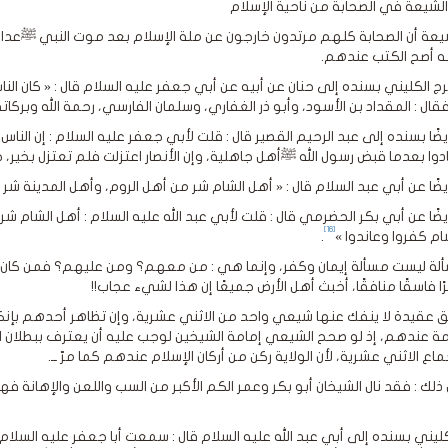
لشيعة في الصحابة من ناحية الإسلام
يعة أن الصحابة كلهم مرتدون خارجون عن ملة الإسلام بعد موت النبي ﷺعدا نف
ه أصح الكتب عندهم.
ج الكليني بسنده إلى حنان عن أبيه عن أبي جعفر عليه السلام قال : « كان الن
 فقال : المقداد بن الأسود، وأبو ذر الغفاري، وسلمان الفارسي، رحمة الله وبركا
ضًا بسنده إلى عبد الرحيم القصير قال : قلت لأبي جعفر عليه السلام : إن الناس يفزع
ادوا بعدما قبض رسول الله ﷺأهل جاهلية، وإن الأنصار اعتزلت فلم تعتزل بخير، ج
يضًا عن أبي عبد السلام قال : « أهل الشام شر من أهل الروم، وأهل المدينة 
ضًا عن أبي بكر الحضرمي قال : قلت لأبي عبد الله عليه السلام : أهل الشام شر أ
[16]
ام كفروا وعاندوا »
.
مسألة ليست مسألة إيمان وكفر، وإنما هي : من معهم؟ ومن عليهم؟ فمن كان 
ًا فاسقًا منافقًا، أخبث أهل الأرض جميعًا إن هذا لشيء عجاب!!
 عقيدة لا ينفك عنها شيعي واحد من الاثني عشرية، وإن تظاهر أحدهم بإنكار ذ
اع الاثني عشرية، لأن الولاية ركن من أركان الإسلام عندهم كما مرّ ــ.
ذلك : فقد نال الشيخان أبو بكر وعمر الكم الأكبر من السب واللعن والإهانة فه
كليني بسنده إلى أبي عبد الله عليه السلام قال : سمعت أبا جعفر عليه السلام ي