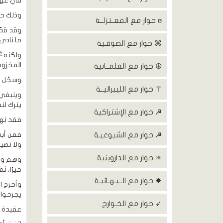
في عهد
وذلك حت
ʊ حوار مع المعــتزلــة
وقد قدّ
ما نادى
⌘ حوار مع الصوفـية
ولكنه ﷺ
المخزومي
☮ حوار مع العلمــانية
وسجّل سب
⚚ حوار مع الليبراليــة
وينبغي 
يترك لن
☭ حوار مع الإشتراكية
فقد نهى
☭ حوار مع الشيوعيـة
ولا نصي
⚛ حوار مع الداروينية
وهم وصية النب
خيرًا، ث
✸ حوار مع الــبـهـائيـة
وأخرج ال
يجرحوا 
➶ حوار مع الخـوارج
عقيدة أه