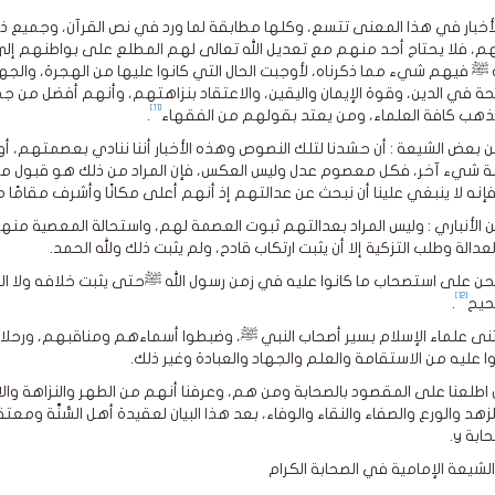
الأخبار في هذا المعنى تتسع، وكلها مطابقة لما ورد في نص القرآن، وجميع
م، فلا يحتاج أحد منهم مع تعديل الله تعالى لهم المطلع على بواطنهم إلى 
ﷺ فيهم شيء مما ذكرناه، لأوجبت الحال التي كانوا عليها من الهجرة، والجهاد، 
حة في الدين، وقوة الإيمان واليقين، والاعتقاد بنزاهتهم، وأنهم أفضل من جمي
[11]
هب كافة العلماء، ومن يعتد بقولهم من الفقهاء
.
 بعض الشيعة : أن حشدنا لتلك النصوص وهذه الأخبار أننا ننادي بعصمتهم، أ
 شيء آخر، فكل معصوم عدل وليس العكس، فإن المراد من ذلك هو قبول مرو
فإنه لا ينبغي علينا أن نبحث عن عدالتهم إذ أنهم أعلى مكانًا وأشرف مقامًا 
ن الأنباري : وليس المراد بعدالتهم ثبوت العصمة لهم، واستحالة المعصية منه
عدالة وطلب التزكية إلا أن يثبت ارتكاب قادح، ولم يثبت ذلك ولله الحمد.
نحن على استصحاب ما كانوا عليه في زمن رسول الله ﷺحتى يثبت خلافه ولا التف
[12]
حيح
.
نى علماء الإسلام بسير أصحاب النبي ﷺ، وضبطوا أسماءهم ومناقبهم، ورحل
وا عليه من الاستقامة والعلم والجهاد والعبادة وغير ذلك.
 اطلعنا على المقصود بالصحابة ومن هم، وعرفنا أنهم من الطهر والنزاهة وال
زهد والورع والصفاء والنقاء والوفاء، بعد هذا البيان لعقيدة أهل السُّنَّة
بة y.
لشيعة الإمامية في الصحابة الكرام