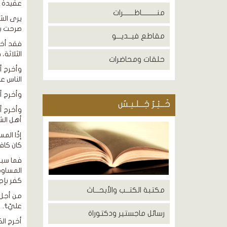
عقيدة ا
منــــــــــاظـــــــرات
يرى الش
صرحت ب
مقاطع فيــديـــو
فقد أخر
الثلاثة،
حلقات ومحاضرات
وأخرج أي
الناس ع
وأخرج أ
خَــيْـرُ جَــلـيـسٌ
وأخرج أي
أهل الش
إذًا ال
كان كافر
فما سبق
كفر بإجم
مكتبة الكتــب والأبحـــاث
من أجل 
عليّt.
رسائل ماجستير ودكتوراة
أخرج ال