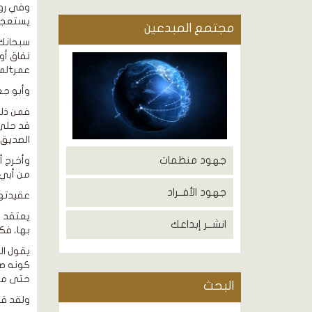
وفي روا
يستعجلا 
مجتمع المبدعين
سبحانك 
نفاق أو
عمرtلما علم أنه سيلي الأمر بعد أبي بكرهل استعجله أيضًا وهم أن يسقيه سمًّا، ﴿ ﯥ ﯦ ﯧ ﯨ ﴾ !!
وأبو جعفر الصادق t الذي نقلوا عنه هذا الكلا
فمن ذلك
الصديق، 
جهود منظمات
وأخرج أ
من أبي 
جهود الأفــراد
عقيدتهم
يعتقد ا
انشــر إبداعك
بها، فك
يقول ال
كونه صح
حتى من 
البحث
ولقد قسم الإ