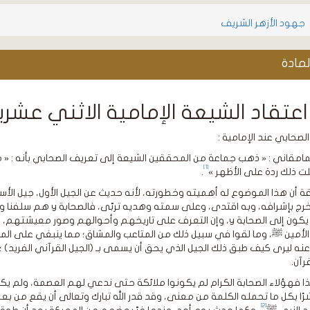
جهود الأزهر الشريف
مادة
عتقاد الشيعة الإمامية الاثني عشر
لصحابي عند الإمامية :
مامقاني : « ذهب جماعة من المحققين الشيعة إلى تعريف الصحابي بأنه : « م
[1]
لت ذلك ردة على الأظهر »
.
ة أن هذا الموضوع له أهميته وخطورته، لأنه حديث عن الجيل الأول، جيل ال
منه وتخرج بإشرافه، وبه ا
ينصرف يكون إلى الصحابة y، وإن التعرف على تاريخهم وأحوالهم و
الأمين ﷺ، وما لقوا في سبيل ذلك من المتاعب والمشاق؛ مما ينبغي على الم
نه ليرى كيف طبق ذلك الجيل الذي يحق أن يسمى بـ (الجيل القرآني الفريد) ؛ 
قرآن.
 فهؤلاء الصحابة الكرام لم يكونوا ملائكة حتى ندعي لهم العصمة، ولم يكون
شرًا بكل ما تحمله الكلمة من معنى، وقد قدر الله تبارك وتعالى أن يقع م
[2]