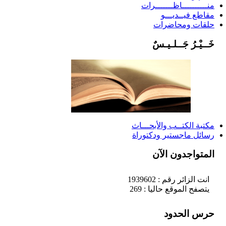
منــــــــــاظـــــــرات
مقاطع فيــديـــو
حلقات ومحاضرات
خَــيْـرُ جَــلـيـسٌ
مكتبة الكتــب والأبحـــاث
رسائل ماجستير ودكتوراة
المتواجدون الآن
انت الزائر رقم : 1939602
يتصفح الموقع حاليا : 269
حرس الحدود