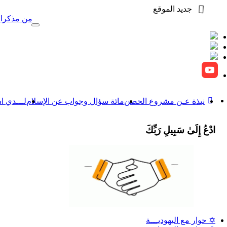
جديد الموقع
من مذكرات عمر بن
Toggle
navigation
نبذة عـن مشروع الحصن
مائة سؤال وجواب عن الإسلام
لـــدي ا
ادْعُ إِلَىٰ سَبِيلِ رَبِّكَ
✡ حوار مع اليهوديـــة