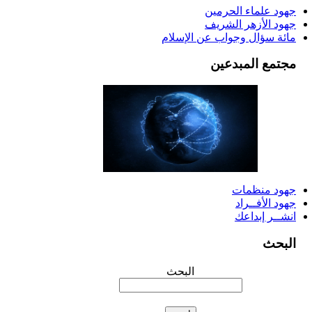
جهود علماء الحرمين
جهود الأزهر الشريف
مائة سؤال وجواب عن الإسلام
مجتمع المبدعين
جهود منظمات
جهود الأفــراد
انشــر إبداعك
البحث
البحث