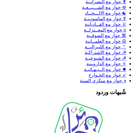
✟ حوار مع النصرانـية
☫ حوار مع الشـــيــعـة
☯ حوار مع الإلـــحــاد
☤ حوار مع الماسونـيـة
♕ حوار مع القــاديانية
ʊ حوار مع المعــتزلــة
⌘ حوار مع الصوفـية
☮ حوار مع العلمــانية
⚚ حوار مع الليبراليــة
☭ حوار مع الإشتراكية
☭ حوار مع الشيوعيـة
⚛ حوار مع الداروينية
✸ حوار مع الــبـهـائيـة
➶ حوار مع الخـوارج
◑ حوار مع منكري السنة
شٌبهات وردود