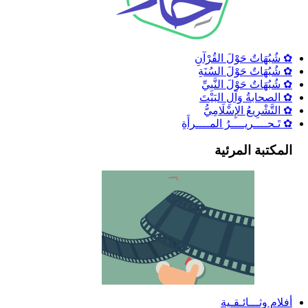
✿ شُبُهَاتٌ حَوْلَ القُرْآنِ
✿ شُبُهَاتٌ حَوْلَ السُنَةِ
✿ شُبُهَاتٌ حَوْلَ النَّبِيِّ
✿ الصحابةُ وَآلِ البَيْتَ
✿ التَّشْرِيعُ الإِسْلَامِيُّ
✿ تَـحــــريــــرُ المــــرأَةِ
المكتبة المرئية
أفلام وثـــائـقـية