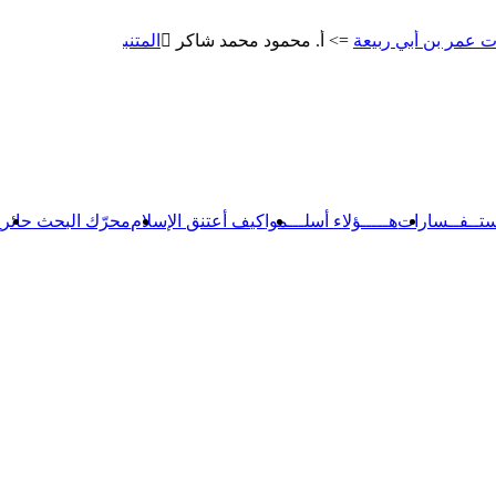
 أبي ربيعة
=> أ. محمود محمد شاكر
المتنبي
=> أ. محمود محمد شاك
ستــفــسارات
هـــــؤلاء أسلـــموا
كيف أعتنق الإسلام
محرّك البحث حائر
【