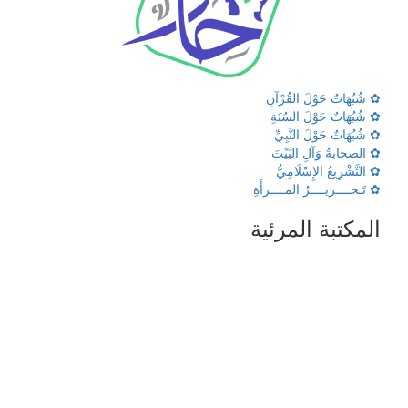
✿ شُبُهَاتٌ حَوْلَ القُرْآنِ
✿ شُبُهَاتٌ حَوْلَ السُنَةِ
✿ شُبُهَاتٌ حَوْلَ النَّبِيِّ
✿ الصحابةُ وَآلِ البَيْتَ
✿ التَّشْرِيعُ الإِسْلَامِيُّ
✿ تَـحــــريــــرُ المــــرأَةِ
المكتبة المرئية