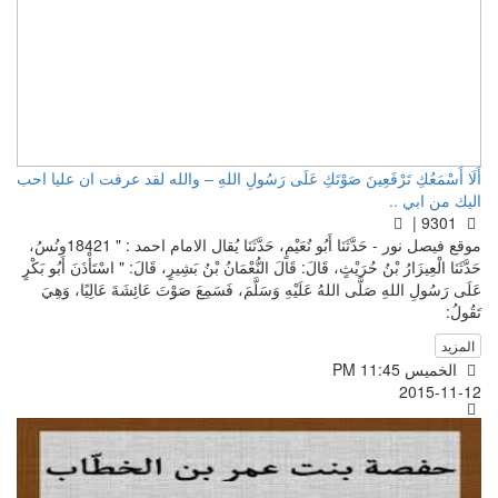
أَلَا أَسْمَعُكِ تَرْفَعِينَ صَوْتَكِ عَلَى رَسُولِ اللهِ – والله لقد عرفت ان عليا احب
اليك من ابي ..
9301 |
موقع فيصل نور - حَدَّثَنَا أَبُو نُعَيْمٍ، حَدَّثَنَا يُقال الامام احمد : " 18421ونُسُ،
حَدَّثَنَا الْعِيزَارُ بْنُ حُرَيْثٍ، قَالَ: قَالَ النُّعْمَانُ بْنُ بَشِيرٍ، قَالَ: " اسْتَأْذَنَ أَبُو بَكْرٍ
عَلَى رَسُولِ اللهِ صَلَّى اللهُ عَلَيْهِ وَسَلَّمَ، فَسَمِعَ صَوْتَ عَائِشَةَ عَالِيًا، وَهِيَ
تَقُولُ:
المزيد
الخميس PM 11:45
2015-11-12