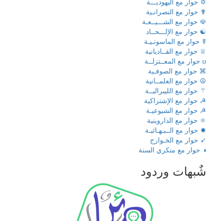
✡ حوار مع اليهوديـــة
✟ حوار مع النصرانـية
☫ حوار مع الشـــيــعـة
☯ حوار مع الإلـــحــاد
☤ حوار مع الماسونـيـة
♕ حوار مع القــاديانية
ʊ حوار مع المعــتزلــة
⌘ حوار مع الصوفـية
☮ حوار مع العلمــانية
⚚ حوار مع الليبراليــة
☭ حوار مع الإشتراكية
☭ حوار مع الشيوعيـة
⚛ حوار مع الداروينية
✸ حوار مع الــبـهـائيـة
➶ حوار مع الخـوارج
◑ حوار مع منكري السنة
شٌبهات وردود