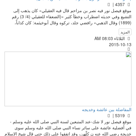
4357 |
موقع فيصل نور فيه نصر بن مزاحم قال فيه العقيلي» كان يذهب إلى
التشيع وفي حديثه اضطراب وخطأ كثير «(الضعفاء للعقيلي (4/ 3) رقم
(1899) وقال الذهبي» رافضي جلد، تركوه وقال أبوخيثمة: كان كذاباً،
المزيد
الثلاثاء AM 08:03
2015-10-13
المفاضلة بين عائشة وخديجه
5319 |
موقع فيصل نور لا شك-عند المتبعين لسنة النبي صلى الله عليه وسلم -
في أفضلية عائشة على سائر نساء النبي صلى الله عليه وسلم سوى
خديجة رضي الله عنه ن كلّهن، وقد اتفقوا على ذلك حتى قال شيخ الإسلام