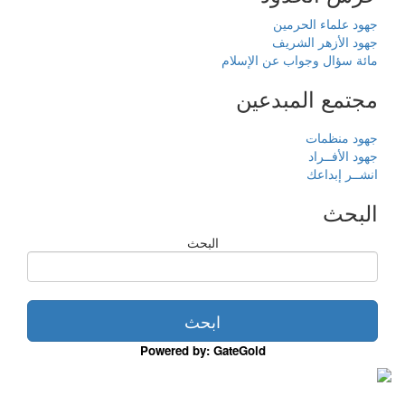
جهود علماء الحرمين
جهود الأزهر الشريف
مائة سؤال وجواب عن الإسلام
مجتمع المبدعين
جهود منظمات
جهود الأفــراد
انشــر إبداعك
البحث
البحث
Powered by: GateGold