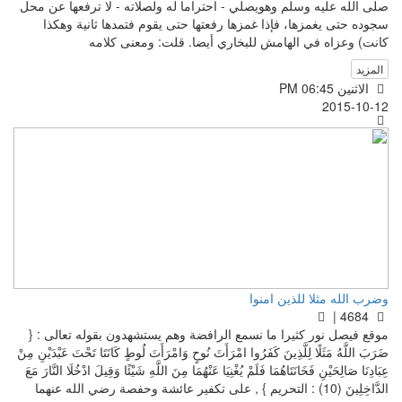
صلى الله عليه وسلم وهويصلي - احتراما له ولصلاته - لا ترفعها عن محل
سجوده حتى يغمزها، فإذا غمزها رفعتها حتى يقوم فتمدها ثانية وهكذا
كانت) وعزاه في الهامش للبخاري أيضا. قلت: ومعنى كلامه
المزيد
الاثنين PM 06:45
2015-10-12
وضرب الله مثلا للذين امنوا
4684 |
موقع فيصل نور كثيرا ما نسمع الرافضة وهم يستشهدون بقوله تعالى : {
ضَرَبَ اللَّهُ مَثَلًا لِلَّذِينَ كَفَرُوا امْرَأَتَ نُوحٍ وَامْرَأَتَ لُوطٍ كَانَتَا تَحْتَ عَبْدَيْنِ مِنْ
عِبَادِنَا صَالِحَيْنِ فَخَانَتَاهُمَا فَلَمْ يُغْنِيَا عَنْهُمَا مِنَ اللَّهِ شَيْئًا وَقِيلَ ادْخُلَا النَّارَ مَعَ
الدَّاخِلِينَ (10) : التحريم } , على تكفير عائشة وحفصة رضي الله عنهما