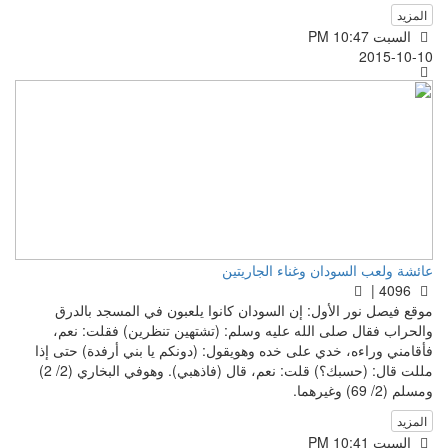
المزيد
السبت PM 10:47
2015-10-10
عائشة ولعب السودان وغناء الجاريتين
4096 |
موقع فيصل نور الأول: إن السودان كانوا يلعبون في المسجد بالدرق
والحراب فقال صلى الله عليه وسلم: (تشتهين تنظرين) فقلت: نعم،
فأقامني وراءه، خدي على خده وهويقول: (دونكم يا بني أرفدة) حتى إذا
مللت قال: (حسبك؟) قلت: نعم، قال (فاذهبي). وهوفي البخاري (2/ 2)
ومسلم (2/ 69) وغيرهما.
المزيد
السبت PM 10:41