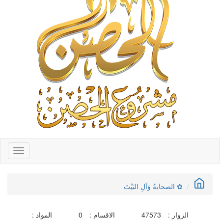
Toggle
gation
✿ الصحابةُ وَآلِ البَيْتَ
الزوار :
47573
الاقسام :
0
المواد :