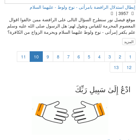
إبطال استدلال الرافضة بامرأتى - نوح ولوط - عليهما السلام
3957 |
موقع فيصل نور سنطرح السؤال التالى على الرافضة ممن خالفوا اقوال
المعصوم المحرمة للقياس ونقول لهم: هل الرسول صلى الله عليه وسلم
علم بكفر إمرأتى - نوح ولوط عليهما السلام وبحرمة الزواج من الكافرة؟
المزيد
11
10
9
8
7
6
5
4
3
2
1
13
12
ادْعُ إِلَىٰ سَبِيلِ رَبِّكَ