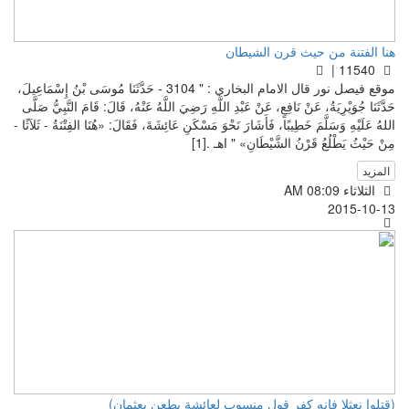
هنا الفتنة من حيث قرن الشيطان
11540 |
موقع فيصل نور قال الامام البخاري : " 3104 - حَدَّثَنَا مُوسَى بْنُ إِسْمَاعِيلَ،
حَدَّثَنَا جُوَيْرِيَةُ، عَنْ نَافِعٍ، عَنْ عَبْدِ اللَّهِ رَضِيَ اللَّهُ عَنْهُ، قَالَ: قَامَ النَّبِيُّ صَلَّى
اللهُ عَلَيْهِ وَسَلَّمَ خَطِيبًا، فَأَشَارَ نَحْوَ مَسْكَنِ عَائِشَةَ، فَقَالَ: «هُنَا الفِتْنَةُ - ثَلاَثًا -
مِنْ حَيْثُ يَطْلُعُ قَرْنُ الشَّيْطَانِ» " اهـ .[1]
المزيد
الثلاثاء AM 08:09
2015-10-13
(قتلوا نعثلا فانه كفر قول منسوب لعائشة يطعن بعثمان)