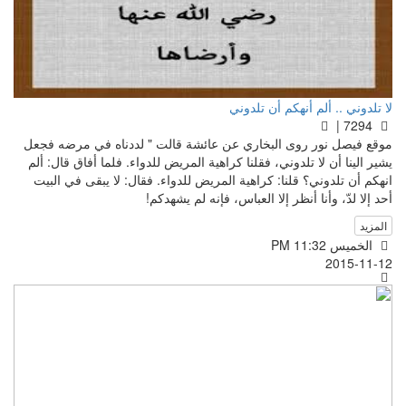
لا تلدوني .. ألم أنهكم أن تلدوني
7294 |
موقع فيصل نور روى البخاري عن عائشة قالت " لددناه في مرضه فجعل
يشير الينا أن لا تلدوني، فقلنا كراهية المريض للدواء. فلما أفاق قال: ألم
انهكم أن تلدوني؟ قلنا: كراهية المريض للدواء. فقال: لا يبقى في البيت
أحد إلا لدّ، وأنا أنظر إلا العباس، فإنه لم يشهدكم!
المزيد
الخميس PM 11:32
2015-11-12