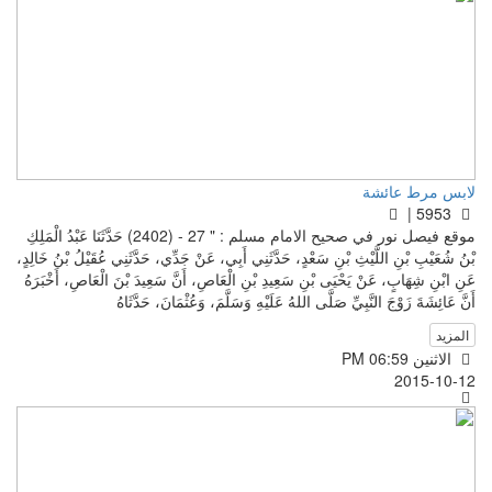
لابس مرط عائشة
5953 |
موقع فيصل نور في صحيح الامام مسلم : " 27 - (2402) حَدَّثَنَا عَبْدُ الْمَلِكِ
بْنُ شُعَيْبِ بْنِ اللَّيْثِ بْنِ سَعْدٍ، حَدَّثَنِي أَبِي، عَنْ جَدِّي، حَدَّثَنِي عُقَيْلُ بْنُ خَالِدٍ،
عَنِ ابْنِ شِهَابٍ، عَنْ يَحْيَى بْنِ سَعِيدِ بْنِ الْعَاصِ، أَنَّ سَعِيدَ بْنَ الْعَاصِ، أَخْبَرَهُ
أَنَّ عَائِشَةَ زَوْجَ النَّبِيِّ صَلَّى اللهُ عَلَيْهِ وَسَلَّمَ، وَعُثْمَانَ، حَدَّثَاهُ
المزيد
الاثنين PM 06:59
2015-10-12