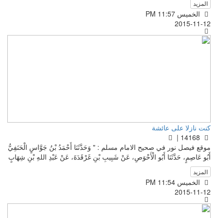
المزيد
الخميس PM 11:57
2015-11-12
كنت نازلا على عائشة
14168 |
موقع فيصل نور في صحيح الامام مسلم : " وَحَدَّثَنَا أَحْمَدُ بْنُ جَوَّاسٍ الْحَنَفِيُّ
أَبُو عَاصِمٍ، حَدَّثَنَا أَبُو الْأَحْوَصِ، عَنْ شَبِيبِ بْنِ غَرْقَدَةَ، عَنْ عَبْدِ اللهِ بْنِ شِهَابٍ
المزيد
الخميس PM 11:54
2015-11-12