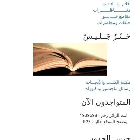
أفلام وثـــائـقـية
منــــــــــاظـــــــرات
مقاطع فيــديـــو
حلقات ومحاضرات
خَــيْـرُ جَــلـيـسٌ
مكتبة الكتــب والأبحـــاث
رسائل ماجستير ودكتوراة
المتواجدون الآن
انت الزائر رقم : 1939598
يتصفح الموقع حاليا : 927
حرس الحدود